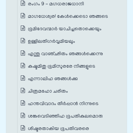
രംഗം 9 - മഗധരാജധാനി
മാഗധേശ്വര! കേൾക്കെടൊ ഞങ്ങടെ
ഭൂമിദേവന്മാർ യാചിച്ചതൊക്കെയും
ഉള്ളിലതിഗർവ്വമിയലും
എന്തു വാഞ്ഛിതം ഞങ്ങൾക്കെന്നു
കഷ്ടമിതു ഭൂമിസുരരേ നിങ്ങളുടെ
എന്നാലിഹ ഞങ്ങൾക്കു
ചിത്രമഹോ ചരിതം
ഹന്തവിവാദം തീർപ്പാൻ നിന്നുടെ
ശങ്കവെടിഞ്ഞിഹ ഭൂപതികുലമൊരു
ശിഷ്ടരതാകിയ ഭൂപതിവരരെ