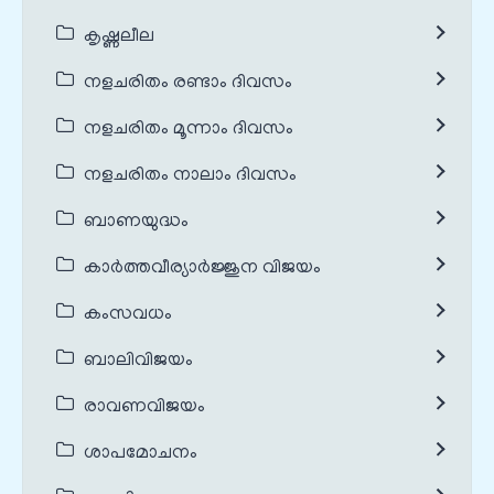
കൃഷ്ണലീല
നളചരിതം രണ്ടാം ദിവസം
നളചരിതം മൂന്നാം ദിവസം
നളചരിതം നാലാം ദിവസം
ബാണയുദ്ധം
കാർത്തവീര്യാർജ്ജുന വിജയം
കംസവധം
ബാലിവിജയം
രാവണവിജയം
ശാപമോചനം