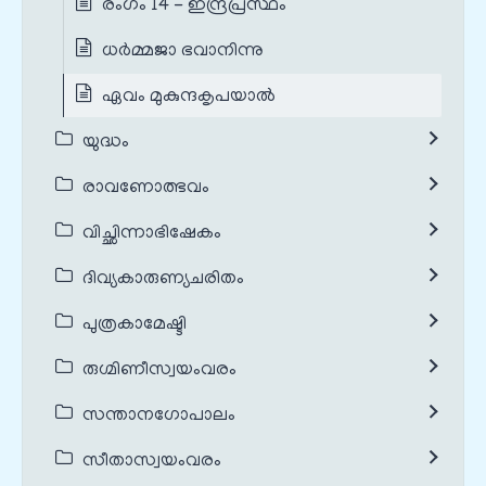
രംഗം 14 - ഇന്ദ്രപ്രസ്ഥം
ധർമ്മജാ ഭവാനിന്നു
ഏവം മുകുന്ദകൃപയാൽ
യുദ്ധം
രാവണോത്ഭവം
വിച്ഛിന്നാഭിഷേകം
ദിവ്യകാരുണ്യചരിതം
പുത്രകാമേഷ്ടി
രുഗ്മിണീസ്വയംവരം
സന്താനഗോപാലം
സീതാസ്വയംവരം