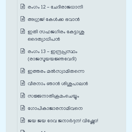
രംഗം 12 - ചേദിരാജധാനി
അഗ്രജ! കേൾക്ക ഭവാൻ
ഇതി സഹജഗിരം കേട്ടാശു
ദൈത്യാധിപൻ
രംഗം 13 - ഇന്ദ്രപ്രസ്ഥം
(രാജസൂയയജ്ഞവേദി)
ഇത്തരം മൽസ്വാമിതന്നെ
വീരനാം ഞാൻ ശിശുപാലൻ
സജ്ജനാതിക്രമംചെയ്യും
ഗോപികാജാരനാമിവനെ
ജയ ജയ ദേവ ജനാർദ്ദന! വിഷ്ണോ!