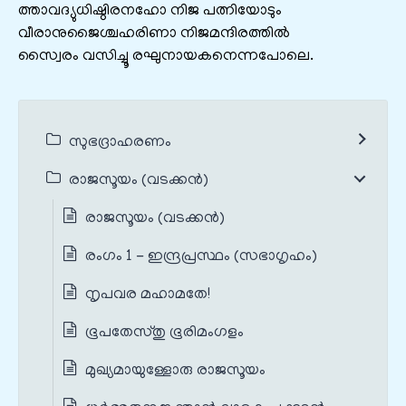
ത്താവദ്യുധിഷ്ഠിരനഹോ നിജ പത്നിയോടും
വീരാനുജൈശ്ചഹരിണാ നിജമന്ദിരത്തിൽ
സ്വൈരം വസിച്ചൂ രഘുനായകനെന്നപോലെ.
സുഭദ്രാഹരണം
രാജസൂയം (വടക്കൻ)
രാജസൂയം (വടക്കൻ)
രംഗം 1 - ഇന്ദ്രപ്രസ്ഥം (സഭാഗൃഹം)
നൃപവര മഹാമതേ!
ഭൂപതേസ്തു ഭൂരിമംഗളം
മുഖ്യമായുള്ളോരു രാജസൂയം