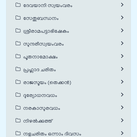
ദേവയാനി സ്വയംവരം
സേതുബന്ധനം
ശ്രീരാമപട്ടാഭിഷേകം
സുന്ദരീസ്വയംവരം
പൂതനാമോക്ഷം
പ്രഹ്ലാദ ചരിതം
രാജസൂയം (തെക്കൻ)
ദുര്യോധനവധം
നരകാസുരവധം
നിഴൽക്കുത്ത്
നളചരിതം ഒന്നാം ദിവസം