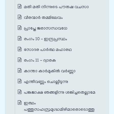
മതി മതി നിന്നുടെ പൗരുഷ വചസാ
വീരന്മാർ തമ്മിലേവം
പ്രാപ്തേ ജരാസന്ധവധേ
രംഗം 10 - ഇന്ദ്രപ്രസ്ഥം
സോദര പാർത്ഥ മഹാരഥ
രംഗം 11 - ദ്വാരക
കാന്താ കാർമുകിൽ വര്‍ണ്ണാ
എന്തീവണ്ണം ചൊല്ലീടുന്നു
പങ്കജാക്ഷ ഞങ്ങളിന്നു ശങ്കിച്ചതെല്ലാമേ
ഇത്ഥം
പത്തുസഹസ്രമുഗ്ദ്ധമിഴിമാരൊടൊത്തു