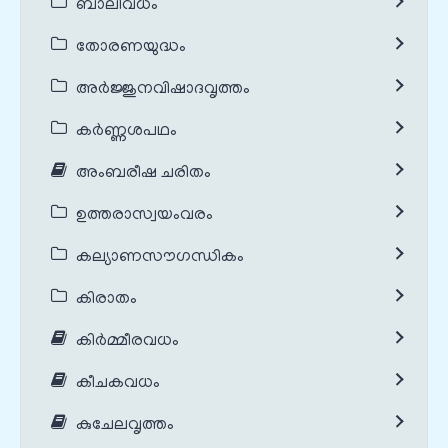
ബാലിവധം
തോരണയുദ്ധം
അർജ്ജുനവിഷാദവൃത്തം
കർണ്ണശപഥം
അംബരീഷ ചരിതം
ഉത്തരാസ്വയംവരം
കല്യാണസൗഗന്ധികം
കിരാതം
കിർമ്മീരവധം
കീചകവധം
കുചേലവൃത്തം