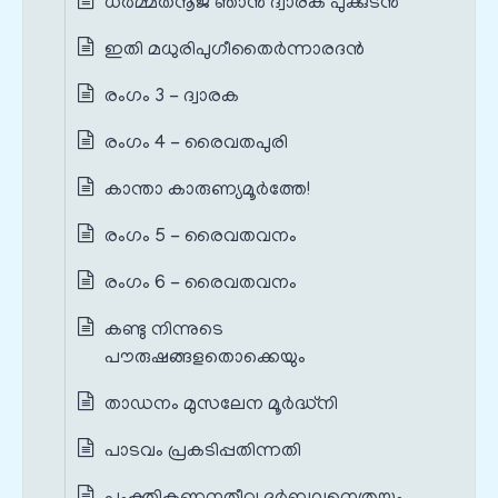
ധർമ്മതനൂജ ഞാൻ ദ്വാരക പുക്കുടൻ
ഇതി മധുരിപുഗീതൈർന്നാരദൻ
രംഗം 3 - ദ്വാരക
രംഗം 4 - രൈവതപുരി
കാന്താ കാരുണ്യമൂർത്തേ!
രംഗം 5 - രൈവതവനം
രംഗം 6 - രൈവതവനം
കണ്ടു നിന്നുടെ
പൗരുഷങ്ങളതൊക്കെയും
താഡനം മുസലേന മൂർദ്ധ്നി
പാടവം പ്രകടിപ്പതിന്നതി