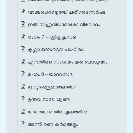
പംക്തികണ്ഠനതീവ ദുർബലനെത്രയും
വാക്കുകൊണ്ടു ജയിപ്പതിന്നുടനാർക്കു
ഇതി ബഹുവിധമോരോ വീരവാദം
രംഗം 7 - ശ്രീകൃഷ്ണസഭ
കൃഷ്ണാ ജനാർദ്ദന പാഹിമാം
എന്തതിന്നു സംശയം മൽ ബന്ധുവാം
രംഗം 8 - യാദവസഭ
ഭൂസുരേന്ദ്രമൗലേ ജയ
ഉദ്ധവ സഖേ ശൃണു
യാതൊന്നു തിരുവുള്ളത്തിൽ
അന്നീ രണ്ടു കർമങ്ങളും