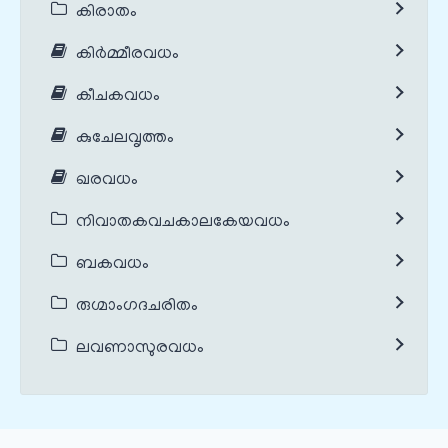
കിരാതം
കിർമ്മീരവധം
കീചകവധം
കുചേലവൃത്തം
ഖരവധം
നിവാതകവചകാലകേയവധം
ബകവധം
രുഗ്മാംഗദചരിതം
ലവണാസുരവധം