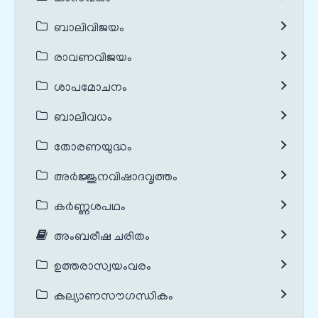
ബാലിവിജയം
രാവണവിജയം
ശാപമോചനം
ബാലിവധം
തോരണയുദ്ധം
അർജ്ജുനവിഷാദവൃത്തം
കർണ്ണശപഥം
അംബരീഷ ചരിതം
ഉത്തരാസ്വയംവരം
കല്യാണസൗഗന്ധികം