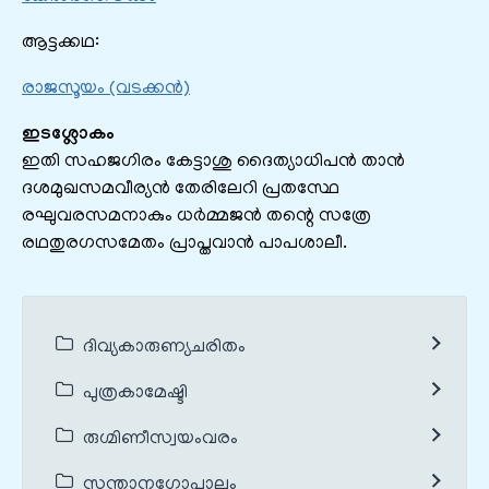
ആട്ടക്കഥ:
രാജസൂയം (വടക്കൻ)
ഇടശ്ലോകം
ഇതി സഹജഗിരം കേട്ടാശു ദൈത്യാധിപൻ താൻ
ദശമുഖസമവീര്യൻ തേരിലേറി പ്രതസ്ഥേ
രഘുവരസമനാകും ധർമ്മജൻ തന്റെ സത്രേ
രഥതുരഗസമേതം പ്രാപ്തവാൻ പാപശാലീ.
ദിവ്യകാരുണ്യചരിതം
പുത്രകാമേഷ്ടി
രുഗ്മിണീസ്വയംവരം
സന്താനഗോപാലം