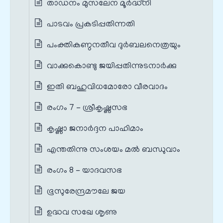
താഡനം മുസലേന മൂർദ്ധ്നി
പാടവം പ്രകടിപ്പതിന്നതി
പംക്തികണ്ഠനതീവ ദുർബലനെത്രയും
വാക്കുകൊണ്ടു ജയിപ്പതിന്നുടനാർക്കു
ഇതി ബഹുവിധമോരോ വീരവാദം
രംഗം 7 - ശ്രീകൃഷ്ണസഭ
കൃഷ്ണാ ജനാർദ്ദന പാഹിമാം
എന്തതിന്നു സംശയം മൽ ബന്ധുവാം
രംഗം 8 - യാദവസഭ
ഭൂസുരേന്ദ്രമൗലേ ജയ
ഉദ്ധവ സഖേ ശൃണു