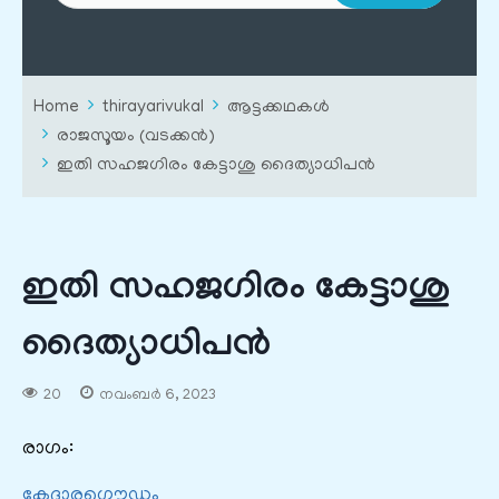
Home
thirayarivukal
ആട്ടക്കഥകൾ
രാജസൂയം (വടക്കൻ)
ഇതി സഹജഗിരം കേട്ടാശു ദൈത്യാധിപൻ
ഇതി സഹജഗിരം കേട്ടാശു
ദൈത്യാധിപൻ
20
നവംബർ 6, 2023
രാഗം:
കേദാരഗൌഡം