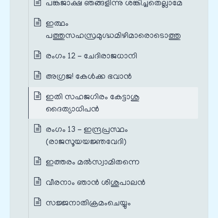
പങ്കജാക്ഷ ഞങ്ങളിന്നു ശങ്കിച്ചതെല്ലാമേ
ഇത്ഥം
പത്തുസഹസ്രമുഗ്ദ്ധമിഴിമാരൊടൊത്തു
രംഗം 12 - ചേദിരാജധാനി
അഗ്രജ! കേൾക്ക ഭവാൻ
ഇതി സഹജഗിരം കേട്ടാശു
ദൈത്യാധിപൻ
രംഗം 13 - ഇന്ദ്രപ്രസ്ഥം
(രാജസൂയയജ്ഞവേദി)
ഇത്തരം മൽസ്വാമിതന്നെ
വീരനാം ഞാൻ ശിശുപാലൻ
സജ്ജനാതിക്രമംചെയ്യും