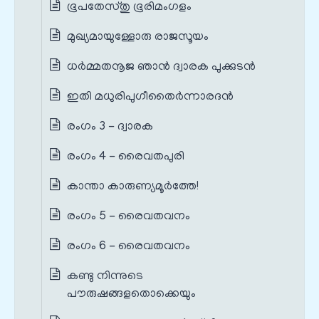
ഭൂപതേസ്തു ഭൂരിമംഗളം
മുഖ്യമായുള്ളോരു രാജസൂയം
ധർമ്മതനൂജ ഞാൻ ദ്വാരക പുക്കുടൻ
ഇതി മധുരിപുഗീതൈർന്നാരദൻ
രംഗം 3 - ദ്വാരക
രംഗം 4 - രൈവതപുരി
കാന്താ കാരുണ്യമൂർത്തേ!
രംഗം 5 - രൈവതവനം
രംഗം 6 - രൈവതവനം
കണ്ടു നിന്നുടെ
പൗരുഷങ്ങളതൊക്കെയും