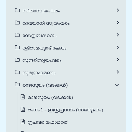
സീതാസ്വയംവരം
ദേവയാനി സ്വയംവരം
സേതുബന്ധനം
ശ്രീരാമപട്ടാഭിഷേകം
സുന്ദരീസ്വയംവരം
സുഭദ്രാഹരണം
രാജസൂയം (വടക്കൻ)
രാജസൂയം (വടക്കൻ)
രംഗം 1 - ഇന്ദ്രപ്രസ്ഥം (സഭാഗൃഹം)
നൃപവര മഹാമതേ!