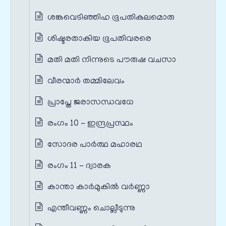
ശങ്കവെടിഞ്ഞിഹ ഭൂപതികുലമൊരു
ശിഷ്ടരതാകിയ ഭൂപതിവരരെ
മതി മതി നിന്നുടെ പൗരുഷ വചസാ
വീരന്മാർ തമ്മിലേവം
പ്രാപ്തേ ജരാസന്ധവധേ
രംഗം 10 - ഇന്ദ്രപ്രസ്ഥം
സോദര പാർത്ഥ മഹാരഥ
രംഗം 11 - ദ്വാരക
കാന്താ കാർമുകിൽ വര്‍ണ്ണാ
എന്തീവണ്ണം ചൊല്ലീടുന്നു