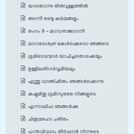
യാതൊന്നു തിരുവുള്ളത്തിൽ
അന്നീ രണ്ടു കർമങ്ങളും
രംഗം 9 - മഗധരാജധാനി
മാഗധേശ്വര! കേൾക്കെടൊ ഞങ്ങടെ
ഭൂമിദേവന്മാർ യാചിച്ചതൊക്കെയും
ഉള്ളിലതിഗർവ്വമിയലും
എന്തു വാഞ്ഛിതം ഞങ്ങൾക്കെന്നു
കഷ്ടമിതു ഭൂമിസുരരേ നിങ്ങളുടെ
എന്നാലിഹ ഞങ്ങൾക്കു
ചിത്രമഹോ ചരിതം
ഹന്തവിവാദം തീർപ്പാൻ നിന്നുടെ