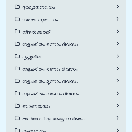
ദുര്യോധനവധം
നരകാസുരവധം
നിഴൽക്കുത്ത്
നളചരിതം ഒന്നാം ദിവസം
കൃഷ്ണലീല
നളചരിതം രണ്ടാം ദിവസം
നളചരിതം മൂന്നാം ദിവസം
നളചരിതം നാലാം ദിവസം
ബാണയുദ്ധം
കാർത്തവീര്യാർജ്ജുന വിജയം
കംസവധം