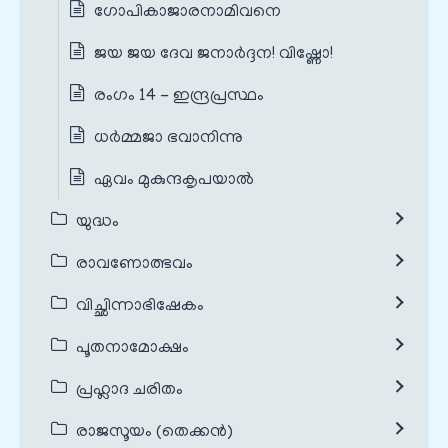
ഗോപികാജാരനാമിവനെ
ജയ ജയ ദേവ ജനാർദ്ദന! വിഷ്ണോ!
രംഗം 14 - ഇന്ദ്രപ്രസ്ഥം
ധർമ്മജാ ഭവാനിന്നു
ഏവം മുകുന്ദകൃപയാൽ
യുദ്ധം
രാവണോത്ഭവം
വിച്ഛിന്നാഭിഷേകം
പൂതനാമോക്ഷം
പ്രഹ്ലാദ ചരിതം
രാജസൂയം (തെക്കൻ)