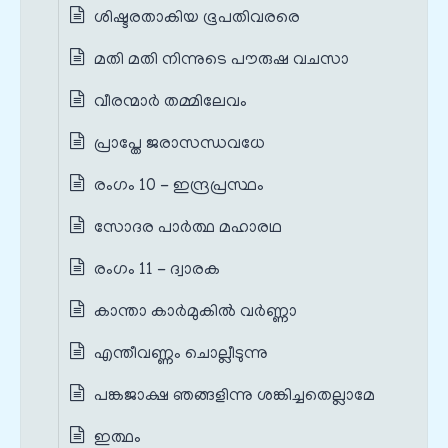
ശിഷ്ടരതാകിയ ഭൂപതിവരരെ
മതി മതി നിന്നുടെ പൗരുഷ വചസാ
വീരന്മാർ തമ്മിലേവം
പ്രാപ്തേ ജരാസന്ധവധേ
രംഗം 10 - ഇന്ദ്രപ്രസ്ഥം
സോദര പാർത്ഥ മഹാരഥ
രംഗം 11 - ദ്വാരക
കാന്താ കാർമുകിൽ വര്‍ണ്ണാ
എന്തീവണ്ണം ചൊല്ലീടുന്നു
പങ്കജാക്ഷ ഞങ്ങളിന്നു ശങ്കിച്ചതെല്ലാമേ
ഇത്ഥം