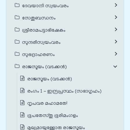
ദേവയാനി സ്വയംവരം
സേതുബന്ധനം
ശ്രീരാമപട്ടാഭിഷേകം
സുന്ദരീസ്വയംവരം
സുഭദ്രാഹരണം
രാജസൂയം (വടക്കൻ)
രാജസൂയം (വടക്കൻ)
രംഗം 1 - ഇന്ദ്രപ്രസ്ഥം (സഭാഗൃഹം)
നൃപവര മഹാമതേ!
ഭൂപതേസ്തു ഭൂരിമംഗളം
മുഖ്യമായുള്ളോരു രാജസൂയം