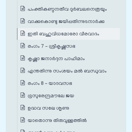
പംക്തികണ്ഠനതീവ ദുർബലനെത്രയും
വാക്കുകൊണ്ടു ജയിപ്പതിന്നുടനാർക്കു
ഇതി ബഹുവിധമോരോ വീരവാദം
രംഗം 7 - ശ്രീകൃഷ്ണസഭ
കൃഷ്ണാ ജനാർദ്ദന പാഹിമാം
എന്തതിന്നു സംശയം മൽ ബന്ധുവാം
രംഗം 8 - യാദവസഭ
ഭൂസുരേന്ദ്രമൗലേ ജയ
ഉദ്ധവ സഖേ ശൃണു
യാതൊന്നു തിരുവുള്ളത്തിൽ