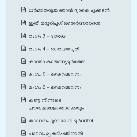
ധർമ്മതനൂജ ഞാൻ ദ്വാരക പുക്കുടൻ
ഇതി മധുരിപുഗീതൈർന്നാരദൻ
രംഗം 3 - ദ്വാരക
രംഗം 4 - രൈവതപുരി
കാന്താ കാരുണ്യമൂർത്തേ!
രംഗം 5 - രൈവതവനം
രംഗം 6 - രൈവതവനം
കണ്ടു നിന്നുടെ
പൗരുഷങ്ങളതൊക്കെയും
താഡനം മുസലേന മൂർദ്ധ്നി
പാടവം പ്രകടിപ്പതിന്നതി