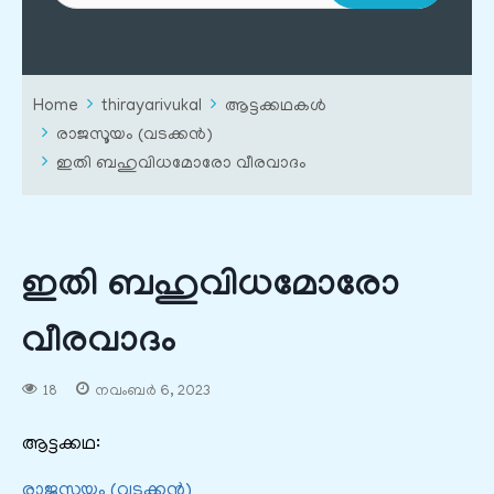
Home
thirayarivukal
ആട്ടക്കഥകൾ
രാജസൂയം (വടക്കൻ)
ഇതി ബഹുവിധമോരോ വീരവാദം
ഇതി ബഹുവിധമോരോ
വീരവാദം
18
നവംബർ 6, 2023
ആട്ടക്കഥ:
രാജസൂയം (വടക്കൻ)