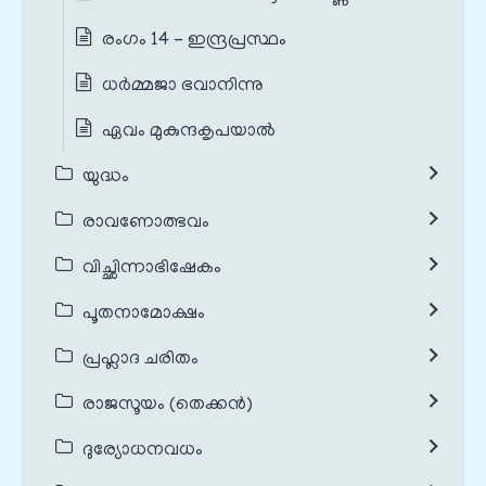
രംഗം 14 - ഇന്ദ്രപ്രസ്ഥം
ധർമ്മജാ ഭവാനിന്നു
ഏവം മുകുന്ദകൃപയാൽ
യുദ്ധം
രാവണോത്ഭവം
വിച്ഛിന്നാഭിഷേകം
പൂതനാമോക്ഷം
പ്രഹ്ലാദ ചരിതം
രാജസൂയം (തെക്കൻ)
ദുര്യോധനവധം