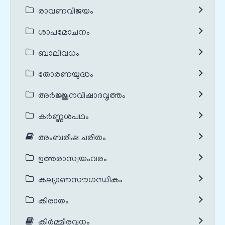
രാവണവിജയം
ശാപമോചനം
ബാലിവധം
തോരണയുദ്ധം
അർജ്ജുനവിഷാദവൃത്തം
കർണ്ണശപഥം
അംബരീഷ ചരിതം
ഉത്തരാസ്വയംവരം
കല്യാണസൗഗന്ധികം
കിരാതം
കിർമ്മീരവധം