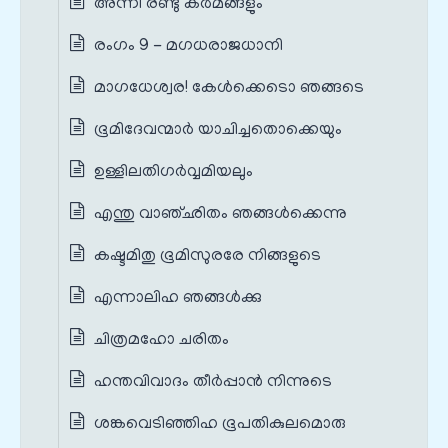
അന്നീ രണ്ടു കർമങ്ങളും
രംഗം 9 - മഗധരാജധാനി
മാഗധേശ്വര! കേൾക്കെടൊ ഞങ്ങടെ
ഭൂമിദേവന്മാർ യാചിച്ചതൊക്കെയും
ഉള്ളിലതിഗർവ്വമിയലും
എന്തു വാഞ്ഛിതം ഞങ്ങൾക്കെന്നു
കഷ്ടമിതു ഭൂമിസുരരേ നിങ്ങളുടെ
എന്നാലിഹ ഞങ്ങൾക്കു
ചിത്രമഹോ ചരിതം
ഹന്തവിവാദം തീർപ്പാൻ നിന്നുടെ
ശങ്കവെടിഞ്ഞിഹ ഭൂപതികുലമൊരു