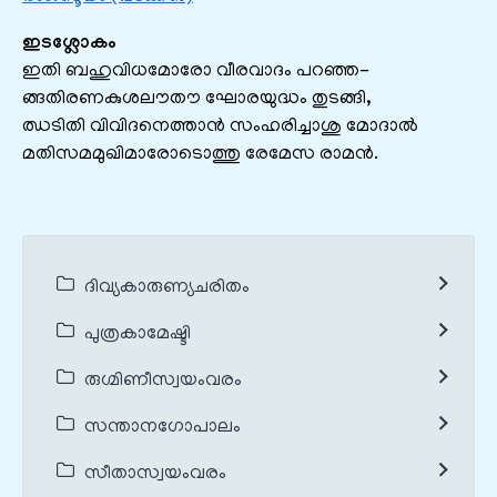
ഇടശ്ലോകം
ഇതി ബഹുവിധമോരോ വീരവാദം പറഞ്ഞ-
ങ്ങതിരണകുശലൗതൗ ഘോരയുദ്ധം തുടങ്ങി,
ഝടിതി വിവിദനെത്താൻ സംഹരിച്ചാശു മോദാൽ
മതിസമമുഖിമാരോടൊത്തു രേമേസ രാമൻ.
ദിവ്യകാരുണ്യചരിതം
പുത്രകാമേഷ്ടി
രുഗ്മിണീസ്വയംവരം
സന്താനഗോപാലം
സീതാസ്വയംവരം