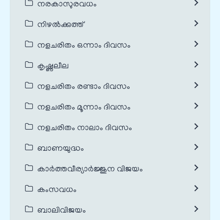
നരകാസുരവധം
നിഴൽക്കുത്ത്
നളചരിതം ഒന്നാം ദിവസം
കൃഷ്ണലീല
നളചരിതം രണ്ടാം ദിവസം
നളചരിതം മൂന്നാം ദിവസം
നളചരിതം നാലാം ദിവസം
ബാണയുദ്ധം
കാർത്തവീര്യാർജ്ജുന വിജയം
കംസവധം
ബാലിവിജയം