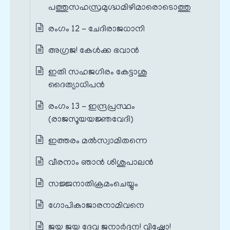
പത്തുസഹസ്രമുഗ്ദ്ധമിഴിമാരൊടൊത്തു
രംഗം 12 - ചേദിരാജധാനി
അഗ്രജ! കേൾക്ക ഭവാൻ
ഇതി സഹജഗിരം കേട്ടാശു
ദൈത്യാധിപൻ
രംഗം 13 - ഇന്ദ്രപ്രസ്ഥം
(രാജസൂയയജ്ഞവേദി)
ഇത്തരം മൽസ്വാമിതന്നെ
വീരനാം ഞാൻ ശിശുപാലൻ
സജ്ജനാതിക്രമംചെയ്യും
ഗോപികാജാരനാമിവനെ
ജയ ജയ ദേവ ജനാർദ്ദന! വിഷ്ണോ!