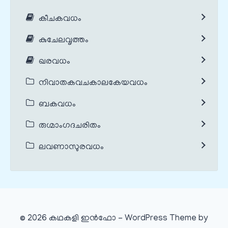
കീചകവധം
കുചേലവൃത്തം
ഖരവധം
നിവാതകവചകാലകേയവധം
ബകവധം
രുഗ്മാംഗദചരിതം
ലവണാസുരവധം
© 2026 കഥകളി ഇൻഫോ - WordPress Theme by