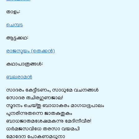
താളം:
ചെമ്പട
ആട്ടക്കഥ:
രാജസൂയം (തെക്കൻ)
കഥാപാത്രങ്ങൾ:
ബലരാമൻ
സാദരം കേട്ടീടണം, സാധുമേ വചനങ്ങൾ
സോദര രുചിരഗുണജാല!
സൂദനം ചെയ്തു ബാധാകരം മാഗധഭൂപാലം
പുനരിന്നുതന്നെ ജാതകുതുകം
ബാധജാതമശേഷമകന്നു മേദിനീവീര!
ധർമജസവിധേ തരസാ വയമപി
മോദേന പോകണമധുനാ