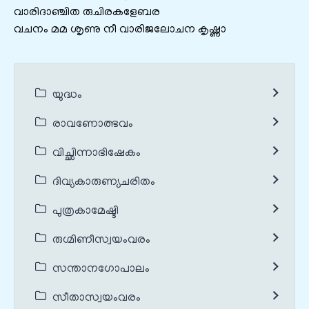
വാരിദാഞ്ചിത രുചിരകളേബര
വചനം മമ ശൃണു നീ വാരിജലോചന കൃഷ്ണാ
യുദ്ധം
രാവണോത്ഭവം
വിച്ഛിന്നാഭിഷേകം
ദിവ്യകാരുണ്യചരിതം
പുത്രകാമേഷ്ടി
രുഗ്മിണീസ്വയംവരം
സന്താനഗോപാലം
സീതാസ്വയംവരം