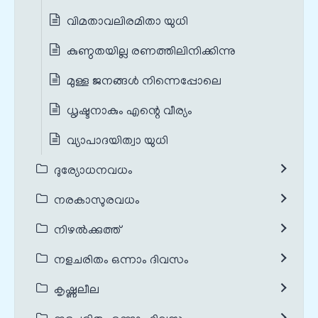
വിമതാവലിരമിതാ യുധി
കുണ്ഠതയില്ല രണത്തിലിനിക്കിന്നു
മുള്ള ജനങ്ങൾ നിന്നെപ്പോലെ
ധൃഷ്ടനാകും എന്റെ വീര്യം
വ്യാപാദയിത്വാ യുധി
ദുര്യോധനവധം
നരകാസുരവധം
നിഴൽക്കുത്ത്
നളചരിതം ഒന്നാം ദിവസം
കൃഷ്ണലീല