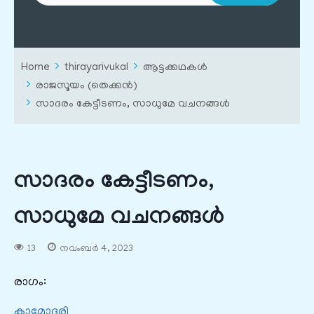
Home
thirayarivukal
ആട്ടക്കഥകൾ
രാജസൂയം (തെക്കൻ)
സാദരം കേട്ടീടണം, സാധുമേ വചനങ്ങൾ
സാദരം കേട്ടീടണം,
സാധുമേ വചനങ്ങൾ
13
നവംബർ 4, 2023
രാഗം:
കാമോദരി