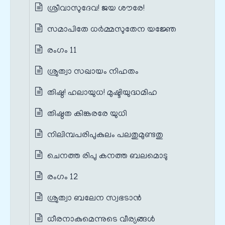
ശ്രീവാസുദേവ! ജയ ശൗരേ!
സമാപിതേ ധർമ്മസുതേന യജ്ഞേ
രംഗം 11
ശ്രുത്വാ സഖായം നിഹതം
തിഷ്ഠ! ഹലായുധ! മുഷ്ടിയുദ്ധമിഹ
തിഷ്ഠത കിങ്കരരേ യുധി
നിലിമ്പപരിപുകുലം പലതുമുണ്ടതു
ചെനത്ത രിപു കനത്ത ബലമൊടു
രംഗം 12
ശ്രുത്വാ ബലേന സ്വഭടാൻ
ധീരനാകുമെന്നുടെ വീര്യങ്ങൾ