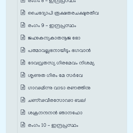
രംഗം 8 – ഇന്ദ്രപ്രസ്ഥം
ചൈദ്യോപി രൂക്ഷതരചക്ഷുരതീവ
രംഗം 9 – ഇന്ദ്രപ്രസ്ഥം
ജഹ്നുകന്യകാതനൂജ ഭോ
പത്മാവല്ലഭനായീടും ഭഗവാൻ
ദേവവ്രതസ്യ ഗിരമേവം നിശമ്യ
ശൃണുത ഗിരം മേ സർവേ
ഗാഢമിന്നു വാടാ രണത്തിനു
ചണ്ഢവീരസോഢാ ബല!
ശക്രനന്ദനൻ ഞാനഹോ
രംഗം 10 – ഇന്ദ്രപ്രസ്ഥം