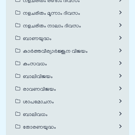
നളചരിതം രണ്ടാം ദിവസം
നളചരിതം മൂന്നാം ദിവസം
നളചരിതം നാലാം ദിവസം
ബാണയുദ്ധം
കാർത്തവീര്യാർജ്ജുന വിജയം
കംസവധം
ബാലിവിജയം
രാവണവിജയം
ശാപമോചനം
ബാലിവധം
തോരണയുദ്ധം