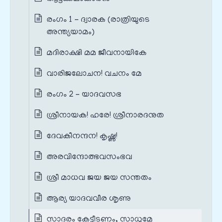
രംഗം 1 – ദ്വാരക (രാത്രിയുടെ
അന്ത്യയാമം)
മദിരാക്ഷി മമ ജീവനായികേ
വാരിജലോചന! വചനം മേ
രംഗം 2 – യാദവസഭ
ശ്രീനായക! ഹരേ! ശ്രീനാരദനുത
ദേവകീനന്ദന! കൃഷ്ണ!
അരവിന്ദോത്ഭവസംഭവ
ശ്രീ മാധവ ജയ ജയ സന്തതം
ആര്യ യാദവവീര ശൃണു
സാദരം കേട്ടീടണം, സാധുമേ