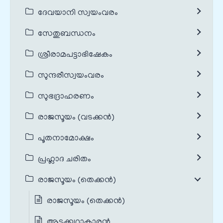
ദേവയാനി സ്വയംവരം
സേതുബന്ധനം
ശ്രീരാമപട്ടാഭിഷേകം
സുന്ദരീസ്വയംവരം
സുഭദ്രാഹരണം
രാജസൂയം (വടക്കൻ)
പൂതനാമോക്ഷം
പ്രഹ്ലാദ ചരിതം
രാജസൂയം (തെക്കൻ)
രാജസൂയം (തെക്കൻ)
ആട്ടക്കഥാകാരൻ