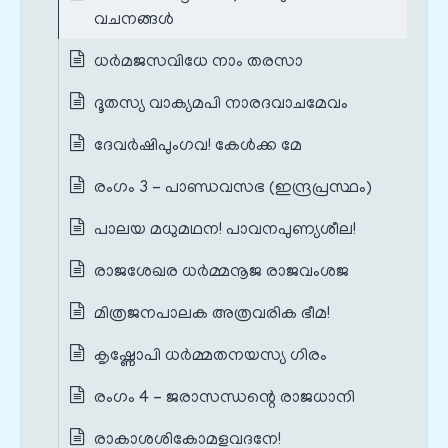
വചനങ്ങൾ
ധർമജസവിധേ നാം തരസാ
ദൂതസ്യ വാക്യമപി നാരദവാചമേവം
ദേവർഷിപുംഗവ! കേൾക്ക മേ
രംഗം 3 – പാണ്ഡവസഭ (ഇന്ദ്രപ്രസ്ഥം)
പാലയ മധുമഥന! പാവനപുണ്യശീല!
രാജശേഖര ധർമ്മനൂജ രാജവംശജ
മിത്രജനപാലക അത്രവരിക ഭീമ!
കൃഷ്ണോപി ധർമ്മതനയസ്യ ഗിരം
രംഗം 4 – ജരാസന്ധന്റെ രാജധാനി
രാകാശശികോമളവദനേ!