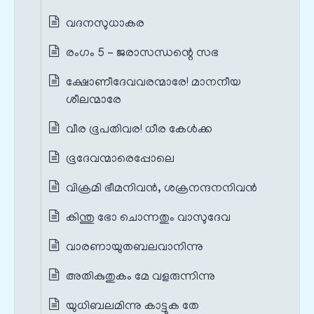
വദനസുധാകര
രംഗം 5 – ജരാസന്ധന്റെ സഭ
ക്ഷോണീദേവവരന്മാരേ! മാനനീയ
ശീലന്മാരേ
വീര ഭൂപതിവര! ധീര കേൾക്ക
ഭൂദേവന്മാരെപ്പോലെ
വിക്രമി ഭീമനിവൻ, ശക്രനന്ദനനിവൻ
കിന്തു ഭോ ചൊന്നതും വാസുദേവ
വാരണായുതബലവാനിന്നു
അതികുതുകം മേ വളരുന്നിന്നു
യുധിബലമിന്നു കാട്ടുക തേ