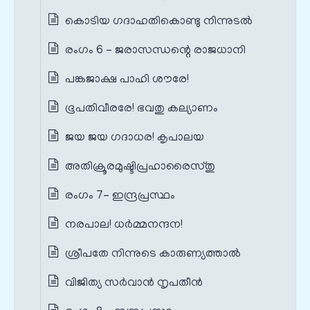
കൊടിയ ഗദാഹതികൊണ്ടു നിന്നുടൽ
രംഗം 6 – ജരാസന്ധന്റെ രാജധാനി
പങ്കജാക്ഷ പാഹി ശൗരേ!
ഭൂപതിവീരരേ! ഭവതു കല്യാണം
ജയ ജയ ഗദാധര! കൃപാലയ
അതിക്രൂരമുഷ്ടിപ്രഹാരൈസ്തു
രംഗം 7– ഇന്ദ്രപ്രസ്ഥം
നരപാല! ധർമ്മനന്ദന!
ശ്രീപതേ നിന്നുടെ കാരുണ്യത്താൽ
വിജിത്യ സർവാൻ നൃപതീൻ