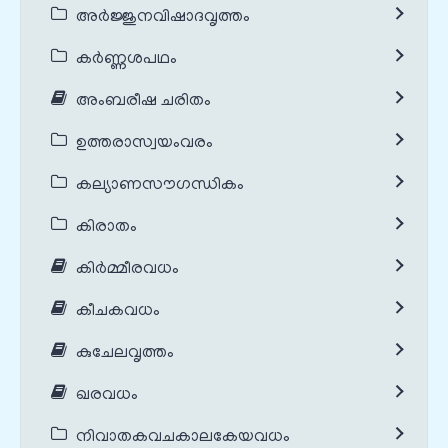
അർജ്ജുനവിഷാദവൃത്തം
കർണ്ണശപഥം
അംബരീഷ ചരിതം
ഉത്തരാസ്വയംവരം
കല്യാണസൗഗന്ധികം
കിരാതം
കിർമ്മീരവധം
കീചകവധം
കുചേലവൃത്തം
ഖരവധം
നിവാതകവചകാലകേയവധം