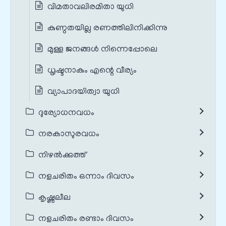
വിമതാവലിരമിതാ യുധി
കുണ്ഠതയില്ല രണത്തിലിനിക്കിന്നു
മുള്ള ജനങ്ങൾ നിന്നെപ്പോലെ
ധൃഷ്ടനാകും എന്റെ വീര്യം
വ്യാപാദയിത്വാ യുധി
ദുര്യോധനവധം
നരകാസുരവധം
നിഴൽക്കുത്ത്
നളചരിതം ഒന്നാം ദിവസം
കൃഷ്ണലീല
നളചരിതം രണ്ടാം ദിവസം