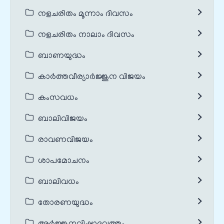
നളചരിതം മൂന്നാം ദിവസം
നളചരിതം നാലാം ദിവസം
ബാണയുദ്ധം
കാർത്തവീര്യാർജ്ജുന വിജയം
കംസവധം
ബാലിവിജയം
രാവണവിജയം
ശാപമോചനം
ബാലിവധം
തോരണയുദ്ധം