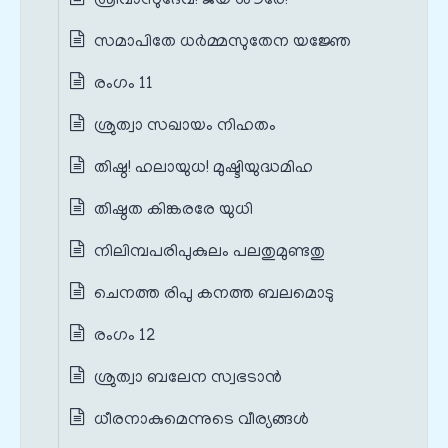
ശ്രീവാസുദേവ! ജയ ശൗരേ!
സമാപിതേ ധർമ്മസുതേന യജ്ഞേ
രംഗം 11
ശ്രുത്വാ സഖായം നിഹതം
തിഷ്ഠ! ഹലായുധ! മുഷ്ടിയുദ്ധമിഹ
തിഷ്ഠത കിങ്കരരേ യുധി
നിലിമ്പപരിപുകുലം പലതുമുണ്ടതു
ചെനത്ത രിപു കനത്ത ബലമൊടു
രംഗം 12
ശ്രുത്വാ ബലേന സ്വഭടാൻ
ധീരനാകുമെന്നുടെ വീര്യങ്ങൾ