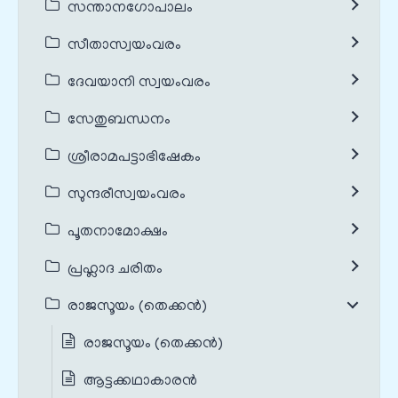
സന്താനഗോപാലം
സീതാസ്വയംവരം
ദേവയാനി സ്വയംവരം
സേതുബന്ധനം
ശ്രീരാമപട്ടാഭിഷേകം
സുന്ദരീസ്വയംവരം
പൂതനാമോക്ഷം
പ്രഹ്ലാദ ചരിതം
രാജസൂയം (തെക്കൻ)
രാജസൂയം (തെക്കൻ)
ആട്ടക്കഥാകാരൻ