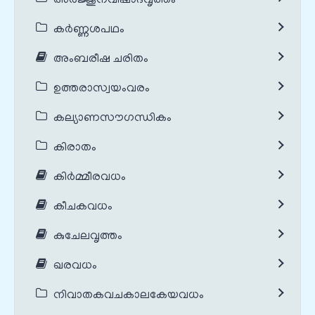
അർജ്ജുനവിഷാദവൃത്തം
കർണ്ണശപഥം
അംബരീഷ ചരിതം
ഉത്തരാസ്വയംവരം
കല്യാണസൗഗന്ധികം
കിരാതം
കിർമ്മീരവധം
കീചകവധം
കുചേലവൃത്തം
ഖരവധം
നിവാതകവചകാലകേയവധം