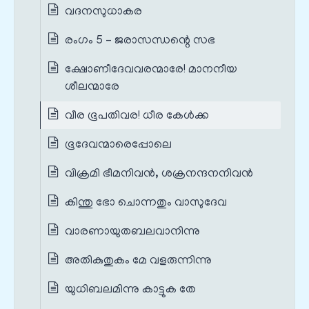
വദനസുധാകര
രംഗം 5 – ജരാസന്ധന്റെ സഭ
ക്ഷോണീദേവവരന്മാരേ! മാനനീയ
ശീലന്മാരേ
വീര ഭൂപതിവര! ധീര കേൾക്ക
ഭൂദേവന്മാരെപ്പോലെ
വിക്രമി ഭീമനിവൻ, ശക്രനന്ദനനിവൻ
കിന്തു ഭോ ചൊന്നതും വാസുദേവ
വാരണായുതബലവാനിന്നു
അതികുതുകം മേ വളരുന്നിന്നു
യുധിബലമിന്നു കാട്ടുക തേ