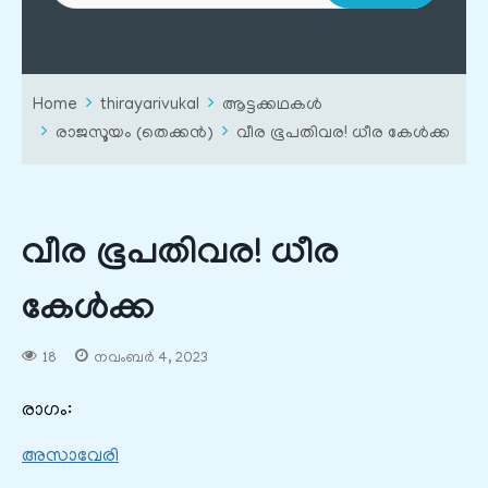
Home
thirayarivukal
ആട്ടക്കഥകൾ
രാജസൂയം (തെക്കൻ)
വീര ഭൂപതിവര! ധീര കേൾക്ക
വീര ഭൂപതിവര! ധീര
കേൾക്ക
18
നവംബർ 4, 2023
രാഗം:
അസാവേരി