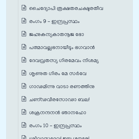
ചൈദ്യോപി രൂക്ഷതരചക്ഷുരതീവ
രംഗം 9 – ഇന്ദ്രപ്രസ്ഥം
ജഹ്നുകന്യകാതനൂജ ഭോ
പത്മാവല്ലഭനായീടും ഭഗവാൻ
ദേവവ്രതസ്യ ഗിരമേവം നിശമ്യ
ശൃണുത ഗിരം മേ സർവേ
ഗാഢമിന്നു വാടാ രണത്തിനു
ചണ്ഢവീരസോഢാ ബല!
ശക്രനന്ദനൻ ഞാനഹോ
രംഗം 10 – ഇന്ദ്രപ്രസ്ഥം