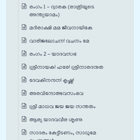
രംഗം 1 – ദ്വാരക (രാത്രിയുടെ
അന്ത്യയാമം)
മദിരാക്ഷി മമ ജീവനായികേ
വാരിജലോചന! വചനം മേ
രംഗം 2 – യാദവസഭ
ശ്രീനായക! ഹരേ! ശ്രീനാരദനുത
ദേവകീനന്ദന! കൃഷ്ണ!
അരവിന്ദോത്ഭവസംഭവ
ശ്രീ മാധവ ജയ ജയ സന്തതം
ആര്യ യാദവവീര ശൃണു
സാദരം കേട്ടീടണം, സാധുമേ