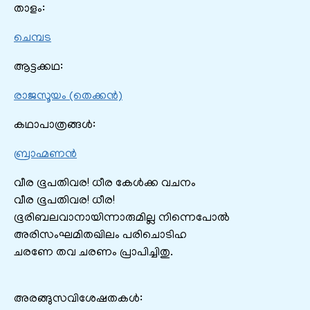
താളം:
ചെമ്പട
ആട്ടക്കഥ:
രാജസൂയം (തെക്കൻ)
കഥാപാത്രങ്ങൾ:
ബ്രാഹ്മണൻ
വീര ഭൂപതിവര! ധീര കേൾക്ക വചനം
വീര ഭൂപതിവര! ധീര!
ഭൂരിബലവാനായിന്നാരുമില്ല നിന്നെപോൽ
അരിസംഘമിതഖിലം പരിചൊടിഹ
ചരണേ തവ ചരണം പ്രാപിച്ചിതു.
അരങ്ങുസവിശേഷതകൾ: