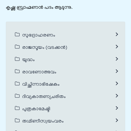
കൃഷ്ണ ബ്രാഹ്മണൻ പദം ആടുന്നു.
സുഭദ്രാഹരണം
രാജസൂയം (വടക്കൻ)
യുദ്ധം
രാവണോത്ഭവം
വിച്ഛിന്നാഭിഷേകം
ദിവ്യകാരുണ്യചരിതം
പുത്രകാമേഷ്ടി
രുഗ്മിണീസ്വയംവരം