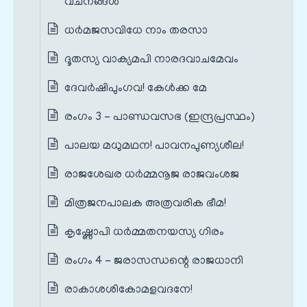
വചനങ്ങൾ
ധർമജസവിധേ നാം തരസാ
ദൂതസ്യ വാക്യമപി നാരദവാചമേവം
ദേവർഷിപുംഗവ! കേൾക്ക മേ
രംഗം 3 – പാണ്ഡവസഭ (ഇന്ദ്രപ്രസ്ഥം)
പാലയ മധുമഥന! പാവനപുണ്യശീല!
രാജശേഖര ധർമ്മനൂജ രാജവംശജ
മിത്രജനപാലക അത്രവരിക ഭീമ!
കൃഷ്ണോപി ധർമ്മതനയസ്യ ഗിരം
രംഗം 4 – ജരാസന്ധന്റെ രാജധാനി
രാകാശശികോമളവദനേ!