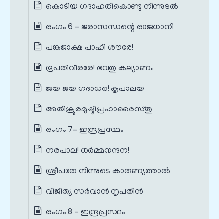
കൊടിയ ഗദാഹതികൊണ്ടു നിന്നുടൽ
രംഗം 6 – ജരാസന്ധന്റെ രാജധാനി
പങ്കജാക്ഷ പാഹി ശൗരേ!
ഭൂപതിവീരരേ! ഭവതു കല്യാണം
ജയ ജയ ഗദാധര! കൃപാലയ
അതിക്രൂരമുഷ്ടിപ്രഹാരൈസ്തു
രംഗം 7– ഇന്ദ്രപ്രസ്ഥം
നരപാല! ധർമ്മനന്ദന!
ശ്രീപതേ നിന്നുടെ കാരുണ്യത്താൽ
വിജിത്യ സർവാൻ നൃപതീൻ
രംഗം 8 – ഇന്ദ്രപ്രസ്ഥം