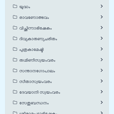
യുദ്ധം
രാവണോത്ഭവം
വിച്ഛിന്നാഭിഷേകം
ദിവ്യകാരുണ്യചരിതം
പുത്രകാമേഷ്ടി
രുഗ്മിണീസ്വയംവരം
സന്താനഗോപാലം
സീതാസ്വയംവരം
ദേവയാനി സ്വയംവരം
സേതുബന്ധനം