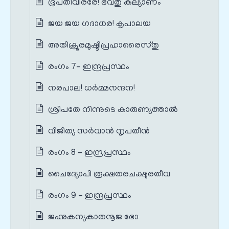
ഭൂപതിവീരരേ! ഭവതു കല്യാണം
ജയ ജയ ഗദാധര! കൃപാലയ
അതിക്രൂരമുഷ്ടിപ്രഹാരൈസ്തു
രംഗം 7– ഇന്ദ്രപ്രസ്ഥം
നരപാല! ധർമ്മനന്ദന!
ശ്രീപതേ നിന്നുടെ കാരുണ്യത്താൽ
വിജിത്യ സർവാൻ നൃപതീൻ
രംഗം 8 – ഇന്ദ്രപ്രസ്ഥം
ചൈദ്യോപി രൂക്ഷതരചക്ഷുരതീവ
രംഗം 9 – ഇന്ദ്രപ്രസ്ഥം
ജഹ്നുകന്യകാതനൂജ ഭോ