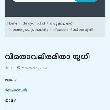
Home
thirayarivukal
ആട്ടക്കഥകൾ
രാജസൂയം (തെക്കൻ)
വിമതാവലിരമിതാ യുധി
വിമതാവലിരമിതാ യുധി
14
നവംബർ 4, 2023
രാഗം:
മദ്ധ്യമാവതി
താളം: