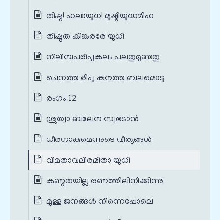
തിഷ്ഠ! ഹലായുധ! മുഷ്ടിയുദ്ധമിഹ
തിഷ്ഠത കിങ്കരരേ യുധി
നിലിമ്പപരിപുകുലം പലതുമുണ്ടതു
ചെനത്ത രിപു കനത്ത ബലമൊടു
രംഗം 12
ശ്രുത്വാ ബലേന സ്വഭടാൻ
ധീരനാകുമെന്നുടെ വീര്യങ്ങൾ
വിമതാവലിരമിതാ യുധി
കുണ്ഠതയില്ല രണത്തിലിനിക്കിന്നു
മുള്ള ജനങ്ങൾ നിന്നെപ്പോലെ