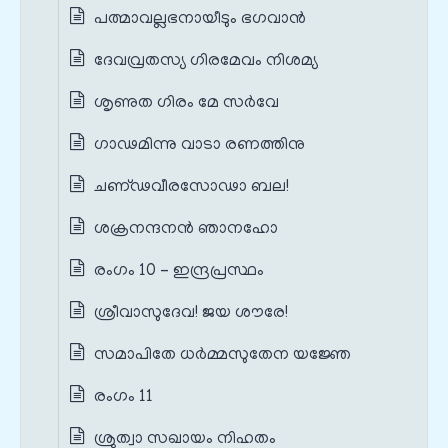
പത്മാവല്ലഭനായീടും ഭഗവാൻ
ദേവവ്രതസ്യ ഗിരമേവം നിശമ്യ
ശൃണുത ഗിരം മേ സർവേ
ഗാഢമിന്നു വാടാ രണത്തിനു
ചണ്ഢവീരസോഢാ ബല!
ശക്രനന്ദനൻ ഞാനഹോ
രംഗം 10 – ഇന്ദ്രപ്രസ്ഥം
ശ്രീവാസുദേവ! ജയ ശൗരേ!
സമാപിതേ ധർമ്മസുതേന യജ്ഞേ
രംഗം 11
ശ്രുത്വാ സഖായം നിഹതം