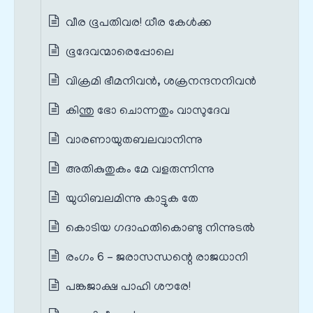
വീര ഭൂപതിവര! ധീര കേൾക്ക
ഭൂദേവന്മാരെപ്പോലെ
വിക്രമി ഭീമനിവൻ, ശക്രനന്ദനനിവൻ
കിന്തു ഭോ ചൊന്നതും വാസുദേവ
വാരണായുതബലവാനിന്നു
അതികുതുകം മേ വളരുന്നിന്നു
യുധിബലമിന്നു കാട്ടുക തേ
കൊടിയ ഗദാഹതികൊണ്ടു നിന്നുടൽ
രംഗം 6 – ജരാസന്ധന്റെ രാജധാനി
പങ്കജാക്ഷ പാഹി ശൗരേ!