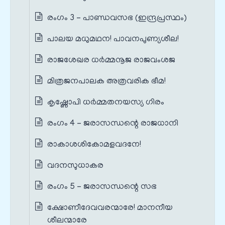
രംഗം 3 – പാണ്ഡവസഭ (ഇന്ദ്രപ്രസ്ഥം)
പാലയ മധുമഥന! പാവനപുണ്യശീല!
രാജശേഖര ധർമ്മനൂജ രാജവംശജ
മിത്രജനപാലക അത്രവരിക ഭീമ!
കൃഷ്ണോപി ധർമ്മതനയസ്യ ഗിരം
രംഗം 4 – ജരാസന്ധന്റെ രാജധാനി
രാകാശശികോമളവദനേ!
വദനസുധാകര
രംഗം 5 – ജരാസന്ധന്റെ സഭ
ക്ഷോണീദേവവരന്മാരേ! മാനനീയ
ശീലന്മാരേ