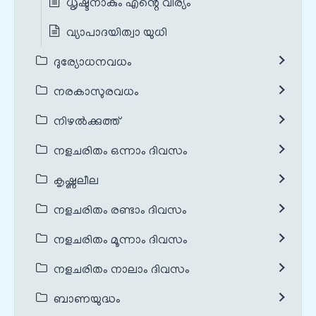
ധൃഷ്ടനാകും എന്റെ വീര്യം
വ്യാപാദയിത്വാ യുധി
ദുര്യോധനവധം
നരകാസുരവധം
നിഴൽക്കുത്ത്
നളചരിതം ഒന്നാം ദിവസം
കൃഷ്ണലീല
നളചരിതം രണ്ടാം ദിവസം
നളചരിതം മൂന്നാം ദിവസം
നളചരിതം നാലാം ദിവസം
ബാണയുദ്ധം