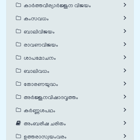
കാർത്തവീര്യാർജ്ജുന വിജയം
കംസവധം
ബാലിവിജയം
രാവണവിജയം
ശാപമോചനം
ബാലിവധം
തോരണയുദ്ധം
അർജ്ജുനവിഷാദവൃത്തം
കർണ്ണശപഥം
അംബരീഷ ചരിതം
ഉത്തരാസ്വയംവരം