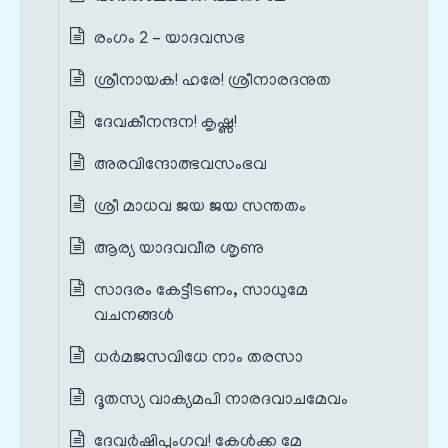
രംഗം 2 – യാദവസഭ
ശ്രീനായക! ഹരേ! ശ്രീനാരദനുത
ദേവകീനന്ദന! കൃഷ്ണ!
അരവിന്ദോത്ഭവസംഭവ
ശ്രീ മാധവ ജയ ജയ സന്തതം
ആര്യ യാദവവീര ശൃണു
സാദരം കേട്ടീടണം, സാധുമേ
വചനങ്ങൾ
ധർമജസവിധേ നാം തരസാ
ദൂതസ്യ വാക്യമപി നാരദവാചമേവം
ദേവർഷിപുംഗവ! കേൾക്ക മേ