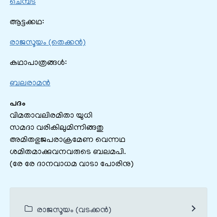
ചെമ്പട
ആട്ടക്കഥ:
രാജസൂയം (തെക്കൻ)
കഥാപാത്രങ്ങൾ:
ബലരാമൻ
പദം
വിമതാവലിരമിതാ യുധി
സമദാ വരികിലുമിന്നിങ്ങതു
അമിതഭുജപരാക്രമേണ വെന്നഥ
ശമിതമാക്കുവനവരുടെ ബലമപി.
(രേ രേ ദാനവാധമ വാടാ പോരിനു)
രാജസൂയം (വടക്കൻ)