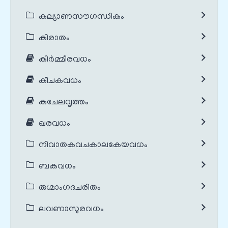
കല്യാണസൗഗന്ധികം
കിരാതം
കിർമ്മീരവധം
കീചകവധം
കുചേലവൃത്തം
ഖരവധം
നിവാതകവചകാലകേയവധം
ബകവധം
രുഗ്മാംഗദചരിതം
ലവണാസുരവധം