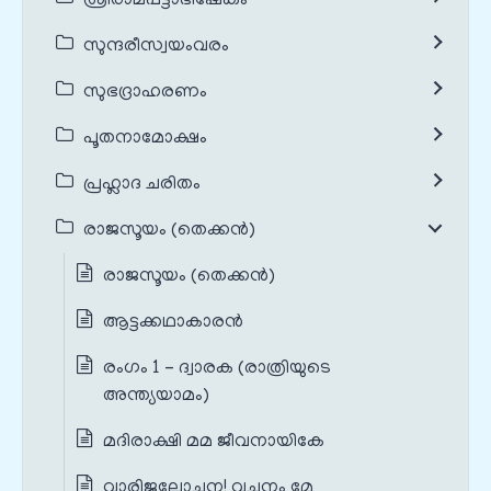
ശ്രീരാമപട്ടാഭിഷേകം
സുന്ദരീസ്വയംവരം
സുഭദ്രാഹരണം
പൂതനാമോക്ഷം
പ്രഹ്ലാദ ചരിതം
രാജസൂയം (തെക്കൻ)
രാജസൂയം (തെക്കൻ)
ആട്ടക്കഥാകാരൻ
രംഗം 1 – ദ്വാരക (രാത്രിയുടെ
അന്ത്യയാമം)
മദിരാക്ഷി മമ ജീവനായികേ
വാരിജലോചന! വചനം മേ