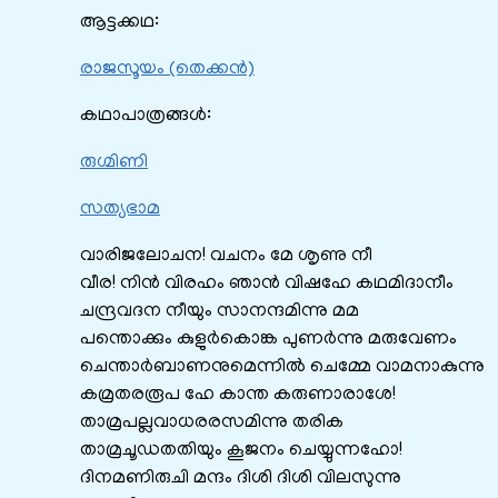
ആട്ടക്കഥ:
രാജസൂയം (തെക്കൻ)
കഥാപാത്രങ്ങൾ:
രുഗ്മിണി
സത്യഭാമ
വാരിജലോചന! വചനം മേ ശൃണു നീ
വീര! നിൻ വിരഹം ഞാൻ വിഷഹേ കഥമിദാനീം
ചന്ദ്രവദന നീയും സാനന്ദമിന്നു മമ
പന്തൊക്കും കുളുർകൊങ്ക പുണർന്നു മരുവേണം
ചെന്താർബാണനുമെന്നിൽ ചെമ്മേ വാമനാകുന്നു
കമ്രതരരൂപ ഹേ കാന്ത കരുണാരാശേ!
താമ്രപല്ലവാധരരസമിന്നു തരിക
താമ്രചൂഡതതിയും കൂജനം ചെയ്യുന്നഹോ!
ദിനമണിരുചി മന്ദം ദിശി ദിശി വിലസുന്നു