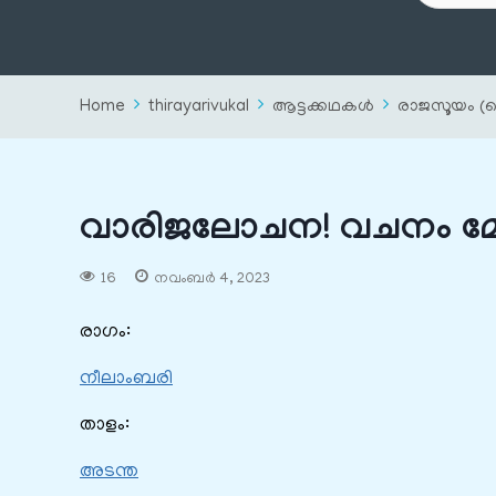
Home
thirayarivukal
ആട്ടക്കഥകൾ
രാജസൂയം (
വാരിജലോചന! വചനം മ
16
നവംബർ 4, 2023
രാഗം:
നീലാംബരി
താളം:
അടന്ത