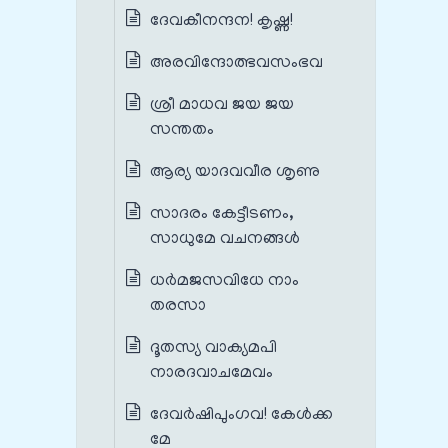
ദേവകീനന്ദന! കൃഷ്ണ!
അരവിന്ദോത്ഭവസംഭവ
ശ്രീ മാധവ ജയ ജയ
സന്തതം
ആര്യ യാദവവീര ശൃണു
സാദരം കേട്ടീടണം,
സാധുമേ വചനങ്ങൾ
ധർമജസവിധേ നാം
തരസാ
ദൂതസ്യ വാക്യമപി
നാരദവാചമേവം
ദേവർഷിപുംഗവ! കേൾക്ക
മേ