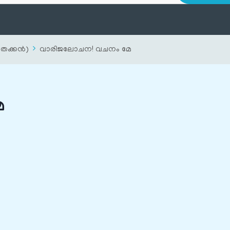
തെക്കൻ)
വാരിജലോചന! വചനം മേ
േ