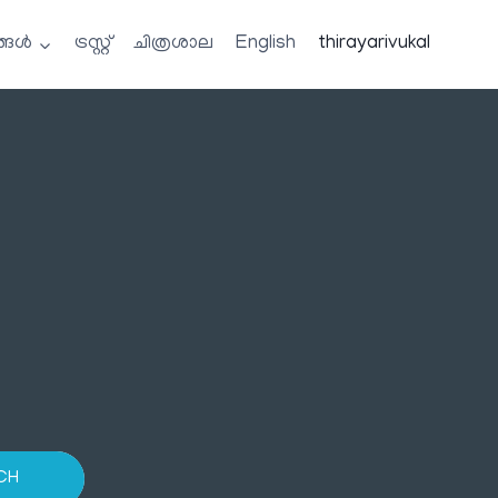
്ങൾ
ട്രസ്റ്റ്
ചിത്രശാല
English
thirayarivukal