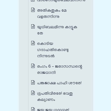
വാരണായുതബലവാനിന്നു
അതികുതുകം മേ
വളരുന്നിന്നു
യുധിബലമിന്നു കാട്ടുക
തേ
കൊടിയ
ഗദാഹതികൊണ്ടു
നിന്നുടൽ
രംഗം 6 – ജരാസന്ധന്റെ
രാജധാനി
പങ്കജാക്ഷ പാഹി ശൗരേ!
ഭൂപതിവീരരേ! ഭവതു
കല്യാണം
ജയ ജയ ഗദാധര!