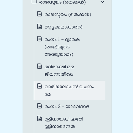
രാജസൂയം (തെക്കൻ)
രാജസൂയം (തെക്കൻ)
ആട്ടക്കഥാകാരൻ
രംഗം 1 – ദ്വാരക
(രാത്രിയുടെ
അന്ത്യയാമം)
മദിരാക്ഷി മമ
ജീവനായികേ
വാരിജലോചന! വചനം
മേ
രംഗം 2 – യാദവസഭ
ശ്രീനായക! ഹരേ!
ശ്രീനാരദനുത