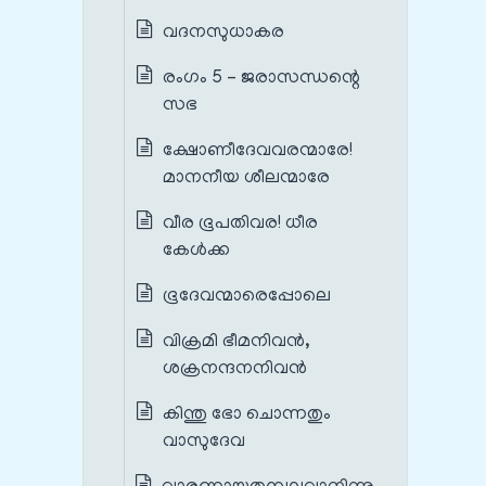
വദനസുധാകര
രംഗം 5 – ജരാസന്ധന്റെ
സഭ
ക്ഷോണീദേവവരന്മാരേ!
മാനനീയ ശീലന്മാരേ
വീര ഭൂപതിവര! ധീര
കേൾക്ക
ഭൂദേവന്മാരെപ്പോലെ
വിക്രമി ഭീമനിവൻ,
ശക്രനന്ദനനിവൻ
കിന്തു ഭോ ചൊന്നതും
വാസുദേവ