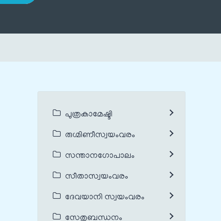
പുത്രകാമേഷ്ടി
രുഗ്മിണീസ്വയംവരം
സന്താനഗോപാലം
സീതാസ്വയംവരം
ദേവയാനി സ്വയംവരം
സേതുബന്ധനം