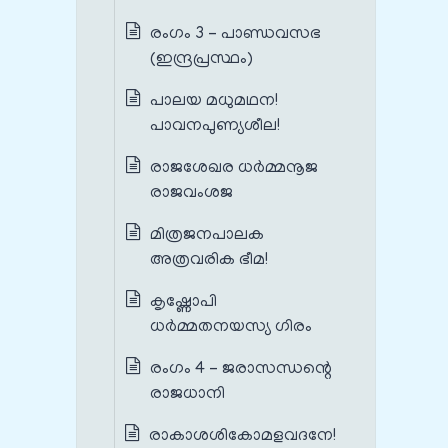
രംഗം 3 – പാണ്ഡവസഭ
(ഇന്ദ്രപ്രസ്ഥം)
പാലയ മധുമഥന!
പാവനപുണ്യശീല!
രാജശേഖര ധർമ്മനൂജ
രാജവംശജ
മിത്രജനപാലക
അത്രവരിക ഭീമ!
കൃഷ്ണോപി
ധർമ്മതനയസ്യ ഗിരം
രംഗം 4 – ജരാസന്ധന്റെ
രാജധാനി
രാകാശശികോമളവദനേ!