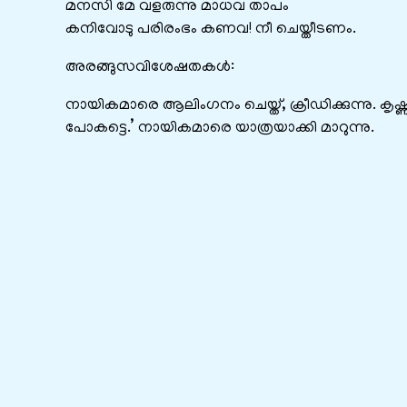
മനസി മേ വളരുന്നു മാധവ താപം
കനിവോടു പരിരംഭം കണവ! നീ ചെയ്തീടണം.
അരങ്ങുസവിശേഷതകൾ:
നായികമാരെ ആലിംഗനം ചെയ്ത്, ക്രീഡിക്കുന്നു. കൃഷ്
പോകട്ടെ.’ നായികമാരെ യാത്രയാക്കി മാറുന്നു.