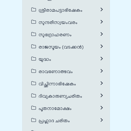
ശ്രീരാമപട്ടാഭിഷേകം
സുന്ദരീസ്വയംവരം
സുഭദ്രാഹരണം
രാജസൂയം (വടക്കൻ)
യുദ്ധം
രാവണോത്ഭവം
വിച്ഛിന്നാഭിഷേകം
ദിവ്യകാരുണ്യചരിതം
പൂതനാമോക്ഷം
പ്രഹ്ലാദ ചരിതം