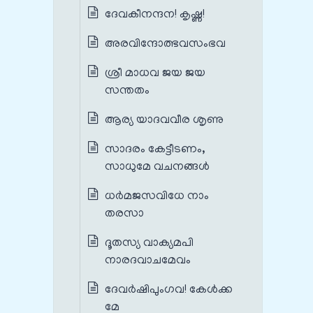
ദേവകീനന്ദന! കൃഷ്ണ!
അരവിന്ദോത്ഭവസംഭവ
ശ്രീ മാധവ ജയ ജയ
സന്തതം
ആര്യ യാദവവീര ശൃണു
സാദരം കേട്ടീടണം,
സാധുമേ വചനങ്ങൾ
ധർമജസവിധേ നാം
തരസാ
ദൂതസ്യ വാക്യമപി
നാരദവാചമേവം
ദേവർഷിപുംഗവ! കേൾക്ക
മേ