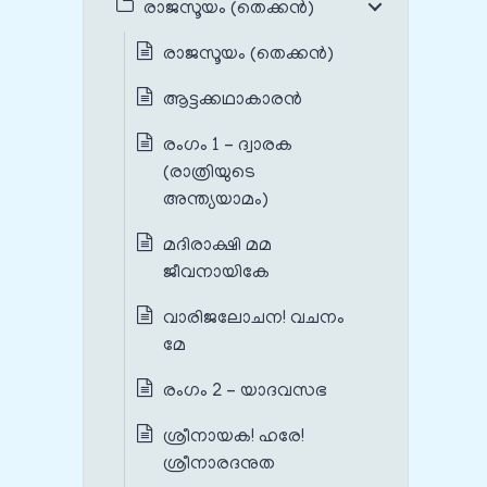
രാജസൂയം (തെക്കൻ)
രാജസൂയം (തെക്കൻ)
ആട്ടക്കഥാകാരൻ
രംഗം 1 – ദ്വാരക
(രാത്രിയുടെ
അന്ത്യയാമം)
മദിരാക്ഷി മമ
ജീവനായികേ
വാരിജലോചന! വചനം
മേ
രംഗം 2 – യാദവസഭ
ശ്രീനായക! ഹരേ!
ശ്രീനാരദനുത