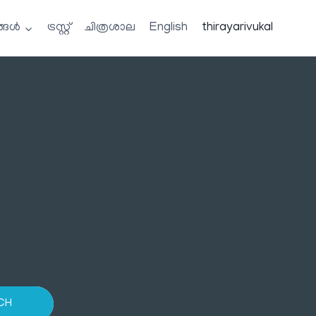
്ങൾ
ട്രസ്റ്റ്
ചിത്രശാല
English
thirayarivukal