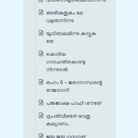
വാരണായുതബലവാനിന്നു
അതികുതുകം മേ
വളരുന്നിന്നു
യുധിബലമിന്നു കാട്ടുക
തേ
കൊടിയ
ഗദാഹതികൊണ്ടു
നിന്നുടൽ
രംഗം 6 – ജരാസന്ധന്റെ
രാജധാനി
പങ്കജാക്ഷ പാഹി ശൗരേ!
ഭൂപതിവീരരേ! ഭവതു
കല്യാണം
ജയ ജയ ഗദാധര!