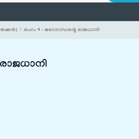
തെക്കൻ)
രംഗം 4 – ജരാസന്ധന്റെ രാജധാനി
െ രാജധാനി