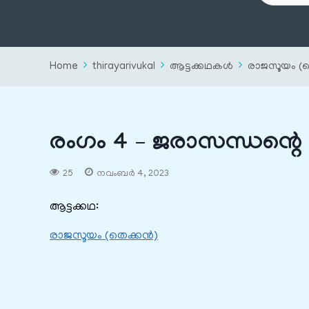
Home
thirayarivukal
ആട്ടക്കഥകൾ
രാജസൂയം (
രംഗം 4 – ജരാസന്ധന്റ
25
നവംബർ 4, 2023
ആട്ടക്കഥ:
രാജസൂയം (തെക്കൻ)