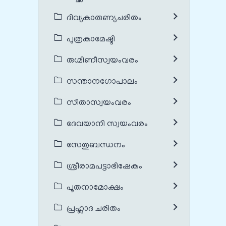
ദിവ്യകാരുണ്യചരിതം
പുത്രകാമേഷ്ടി
രുഗ്മിണീസ്വയംവരം
സന്താനഗോപാലം
സീതാസ്വയംവരം
ദേവയാനി സ്വയംവരം
സേതുബന്ധനം
ശ്രീരാമപട്ടാഭിഷേകം
പൂതനാമോക്ഷം
പ്രഹ്ലാദ ചരിതം