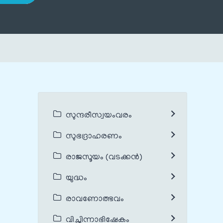
സുന്ദരീസ്വയംവരം
സുഭദ്രാഹരണം
രാജസൂയം (വടക്കൻ)
യുദ്ധം
രാവണോത്ഭവം
വിച്ഛിന്നാഭിഷേകം