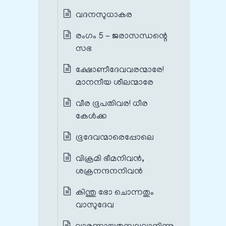
വദനസുധാകര
രംഗം 5 – ജരാസന്ധന്റെ
സഭ
ക്ഷോണീദേവവരന്മാരേ!
മാനനീയ ശീലന്മാരേ
വീര ഭൂപതിവര! ധീര
കേൾക്ക
ഭൂദേവന്മാരെപ്പോലെ
വിക്രമി ഭീമനിവൻ,
ശക്രനന്ദനനിവൻ
കിന്തു ഭോ ചൊന്നതും
വാസുദേവ