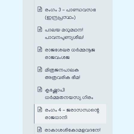
രംഗം 3 – പാണ്ഡവസഭ
(ഇന്ദ്രപ്രസ്ഥം)
പാലയ മധുമഥന!
പാവനപുണ്യശീല!
രാജശേഖര ധർമ്മനൂജ
രാജവംശജ
മിത്രജനപാലക
അത്രവരിക ഭീമ!
കൃഷ്ണോപി
ധർമ്മതനയസ്യ ഗിരം
രംഗം 4 – ജരാസന്ധന്റെ
രാജധാനി
രാകാശശികോമളവദനേ!