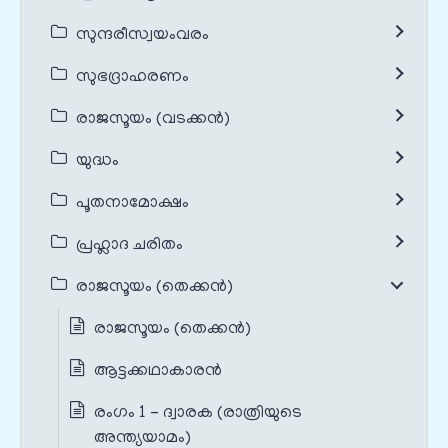
സുന്ദരീസ്വയംവരം
സുഭദ്രാഹരണം
രാജസൂയം (വടക്കൻ)
യുദ്ധം
പൂതനാമോക്ഷം
പ്രഹ്ലാദ ചരിതം
രാജസൂയം (തെക്കൻ)
രാജസൂയം (തെക്കൻ)
ആട്ടക്കഥാകാരൻ
രംഗം 1 – ദ്വാരക (രാത്രിയുടെ
അന്ത്യയാമം)