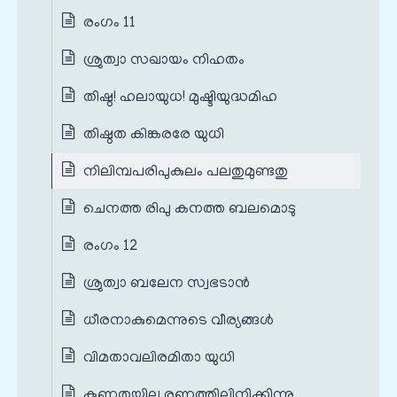
രംഗം 11
ശ്രുത്വാ സഖായം നിഹതം
തിഷ്ഠ! ഹലായുധ! മുഷ്ടിയുദ്ധമിഹ
തിഷ്ഠത കിങ്കരരേ യുധി
നിലിമ്പപരിപുകുലം പലതുമുണ്ടതു
ചെനത്ത രിപു കനത്ത ബലമൊടു
രംഗം 12
ശ്രുത്വാ ബലേന സ്വഭടാൻ
ധീരനാകുമെന്നുടെ വീര്യങ്ങൾ
വിമതാവലിരമിതാ യുധി
കുണ്ഠതയില്ല രണത്തിലിനിക്കിന്നു