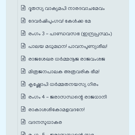
ദൂതസ്യ വാക്യമപി നാരദവാചമേവം
ദേവർഷിപുംഗവ! കേൾക്ക മേ
രംഗം 3 – പാണ്ഡവസഭ (ഇന്ദ്രപ്രസ്ഥം)
പാലയ മധുമഥന! പാവനപുണ്യശീല!
രാജശേഖര ധർമ്മനൂജ രാജവംശജ
മിത്രജനപാലക അത്രവരിക ഭീമ!
കൃഷ്ണോപി ധർമ്മതനയസ്യ ഗിരം
രംഗം 4 – ജരാസന്ധന്റെ രാജധാനി
രാകാശശികോമളവദനേ!
വദനസുധാകര