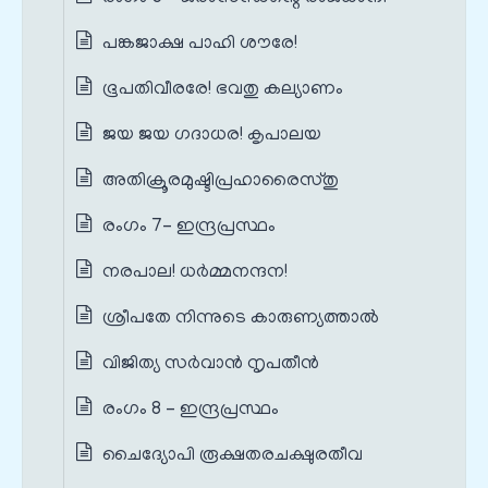
പങ്കജാക്ഷ പാഹി ശൗരേ!
ഭൂപതിവീരരേ! ഭവതു കല്യാണം
ജയ ജയ ഗദാധര! കൃപാലയ
അതിക്രൂരമുഷ്ടിപ്രഹാരൈസ്തു
രംഗം 7– ഇന്ദ്രപ്രസ്ഥം
നരപാല! ധർമ്മനന്ദന!
ശ്രീപതേ നിന്നുടെ കാരുണ്യത്താൽ
വിജിത്യ സർവാൻ നൃപതീൻ
രംഗം 8 – ഇന്ദ്രപ്രസ്ഥം
ചൈദ്യോപി രൂക്ഷതരചക്ഷുരതീവ