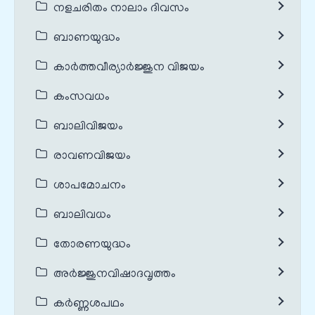
നളചരിതം നാലാം ദിവസം
ബാണയുദ്ധം
കാർത്തവീര്യാർജ്ജുന വിജയം
കംസവധം
ബാലിവിജയം
രാവണവിജയം
ശാപമോചനം
ബാലിവധം
തോരണയുദ്ധം
അർജ്ജുനവിഷാദവൃത്തം
കർണ്ണശപഥം