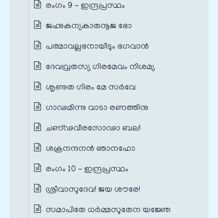
രംഗം 9 – ഇന്ദ്രപ്രസ്ഥം
ജഹ്നുകന്യകാതനൂജ ഭോ
പത്മാവല്ലഭനായീടും ഭഗവാൻ
ദേവവ്രതസ്യ ഗിരമേവം നിശമ്യ
ശൃണുത ഗിരം മേ സർവേ
ഗാഢമിന്നു വാടാ രണത്തിനു
ചണ്ഢവീരസോഢാ ബല!
ശക്രനന്ദനൻ ഞാനഹോ
രംഗം 10 – ഇന്ദ്രപ്രസ്ഥം
ശ്രീവാസുദേവ! ജയ ശൗരേ!
സമാപിതേ ധർമ്മസുതേന യജ്ഞേ