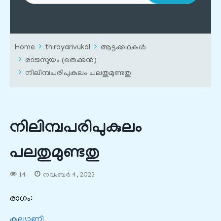
Home
thirayarivukal
ആട്ടക്കഥകൾ
രാജസൂയം (തെക്കൻ)
നിലിമ്പപരിപുകുലം പലതുമുണ്ടതു
നിലിമ്പപരിപുകുലം
പലതുമുണ്ടതു
14
നവംബർ 4, 2023
രാഗം:
കല്യാണി