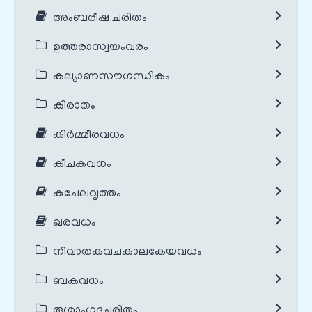
അംബരീഷ ചരിതം
ഉത്തരാസ്വയംവരം
കല്യാണസൗഗന്ധികം
കിരാതം
കിർമ്മീരവധം
കീചകവധം
കുചേലവൃത്തം
ഖരവധം
നിവാതകവചകാലകേയവധം
ബകവധം
രുഗ്മാംഗദചരിതം