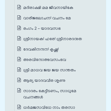
മദിരാക്ഷി മമ ജീവനായികേ
വാരിജലോചന! വചനം മേ
രംഗം 2 – യാദവസഭ
ശ്രീനായക! ഹരേ! ശ്രീനാരദനുത
ദേവകീനന്ദന! കൃഷ്ണ!
അരവിന്ദോത്ഭവസംഭവ
ശ്രീ മാധവ ജയ ജയ സന്തതം
ആര്യ യാദവവീര ശൃണു
സാദരം കേട്ടീടണം, സാധുമേ
വചനങ്ങൾ
ധർമജസവിധേ നാം തരസാ