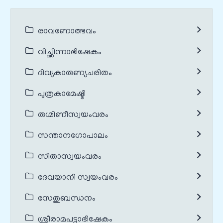
രാവണോത്ഭവം
വിച്ഛിന്നാഭിഷേകം
ദിവ്യകാരുണ്യചരിതം
പുത്രകാമേഷ്ടി
രുഗ്മിണീസ്വയംവരം
സന്താനഗോപാലം
സീതാസ്വയംവരം
ദേവയാനി സ്വയംവരം
സേതുബന്ധനം
ശ്രീരാമപട്ടാഭിഷേകം