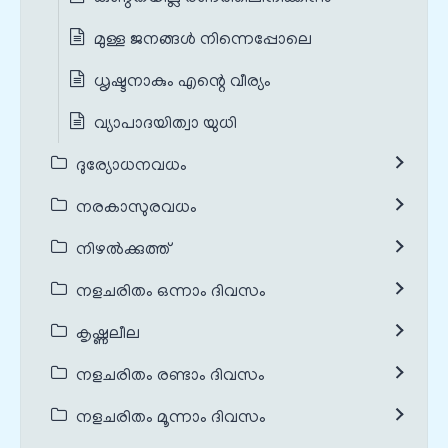
മുള്ള ജനങ്ങൾ നിന്നെപ്പോലെ
ധൃഷ്ടനാകും എന്റെ വീര്യം
വ്യാപാദയിത്വാ യുധി
ദുര്യോധനവധം
നരകാസുരവധം
നിഴൽക്കുത്ത്
നളചരിതം ഒന്നാം ദിവസം
കൃഷ്ണലീല
നളചരിതം രണ്ടാം ദിവസം
നളചരിതം മൂന്നാം ദിവസം