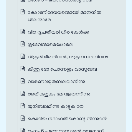
രംഗം 5 – ജരാസന്ധന്റെ സഭ
ക്ഷോണീദേവവരന്മാരേ! മാനനീയ
ശീലന്മാരേ
വീര ഭൂപതിവര! ധീര കേൾക്ക
ഭൂദേവന്മാരെപ്പോലെ
വിക്രമി ഭീമനിവൻ, ശക്രനന്ദനനിവൻ
കിന്തു ഭോ ചൊന്നതും വാസുദേവ
വാരണായുതബലവാനിന്നു
അതികുതുകം മേ വളരുന്നിന്നു
യുധിബലമിന്നു കാട്ടുക തേ
കൊടിയ ഗദാഹതികൊണ്ടു നിന്നുടൽ
രംഗം 6 – ജരാസന്ധന്റെ രാജധാനി