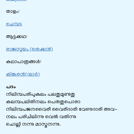
താളം:
ചെമ്പട
ആട്ടക്കഥ:
രാജസൂയം (തെക്കൻ)
കഥാപാത്രങ്ങൾ:
കിങ്കരൻ(ന്മാർ)
പദം
നിലിമ്പപരിപുകുലം പലതുമുണ്ടതു
കലമ്പപലിതിനലം പെരുതുപൊരാ
നിലിമ്പപജനവൈരീ വൈരിദാരി വേണുദാരി അവ-
നലം പരിചിലിന്നു വെൽ വതിന്നു
ചൊല്ലി നന്നു മാസ്മനന്നു.