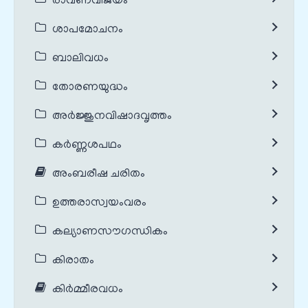
രാവണവിജയം
ശാപമോചനം
ബാലിവധം
തോരണയുദ്ധം
അർജ്ജുനവിഷാദവൃത്തം
കർണ്ണശപഥം
അംബരീഷ ചരിതം
ഉത്തരാസ്വയംവരം
കല്യാണസൗഗന്ധികം
കിരാതം
കിർമ്മീരവധം