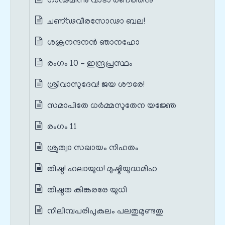
ഗാഢമിന്നു വാടാ രണത്തിനു
ചണ്ഢവീരസോഢാ ബല!
ശക്രനന്ദനൻ ഞാനഹോ
രംഗം 10 – ഇന്ദ്രപ്രസ്ഥം
ശ്രീവാസുദേവ! ജയ ശൗരേ!
സമാപിതേ ധർമ്മസുതേന യജ്ഞേ
രംഗം 11
ശ്രുത്വാ സഖായം നിഹതം
തിഷ്ഠ! ഹലായുധ! മുഷ്ടിയുദ്ധമിഹ
തിഷ്ഠത കിങ്കരരേ യുധി
നിലിമ്പപരിപുകുലം പലതുമുണ്ടതു