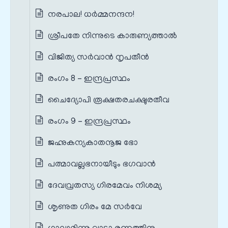
നരപാല! ധർമ്മനന്ദന!
ശ്രീപതേ നിന്നുടെ കാരുണ്യത്താൽ
വിജിത്യ സർവാൻ നൃപതീൻ
രംഗം 8 – ഇന്ദ്രപ്രസ്ഥം
ചൈദ്യോപി രൂക്ഷതരചക്ഷുരതീവ
രംഗം 9 – ഇന്ദ്രപ്രസ്ഥം
ജഹ്നുകന്യകാതനൂജ ഭോ
പത്മാവല്ലഭനായീടും ഭഗവാൻ
ദേവവ്രതസ്യ ഗിരമേവം നിശമ്യ
ശൃണുത ഗിരം മേ സർവേ