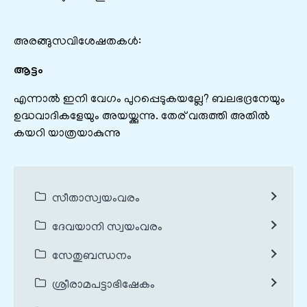
അരങ്ങുസവിശേഷതകൾ:
ആട്ടം
എന്നാൽ ഇനി വേഗം പുറപ്പെടുകയല്ലേ? ബലഭദ്രനേയും
ഉദ്ധവാദികളേയും അയയ്ക്കുന്നു. തേര് വരുത്തി അതിൽ
കയറി യാത്രയാകുന്നു
സീതാസ്വയംവരം
ദേവയാനി സ്വയംവരം
സേതുബന്ധനം
ശ്രീരാമപട്ടാഭിഷേകം