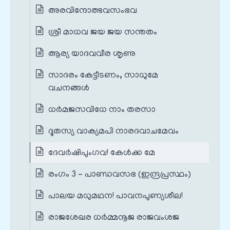
അരവിന്ദോത്ഭവസംഭവ
ശ്രീ മാധവ ജയ ജയ സന്തതം
ആര്യ യാദവവീര ശൃണു
സാദരം കേട്ടീടണം, സാധുമേ
വചനങ്ങൾ
ധർമജസവിധേ നാം തരസാ
ദൂതസ്യ വാക്യമപി നാരദവാചമേവം
ദേവർഷിപുംഗവ! കേൾക്ക മേ
രംഗം 3 – പാണ്ഡവസഭ (ഇന്ദ്രപ്രസ്ഥം)
പാലയ മധുമഥന! പാവനപുണ്യശീല!
രാജശേഖര ധർമ്മനൂജ രാജവംശജ