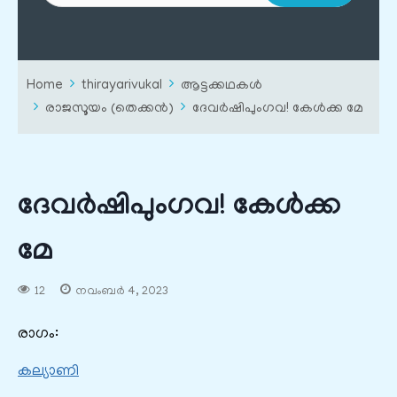
Home
thirayarivukal
ആട്ടക്കഥകൾ
രാജസൂയം (തെക്കൻ)
ദേവർഷിപുംഗവ! കേൾക്ക മേ
ദേവർഷിപുംഗവ! കേൾക്ക
മേ
12
നവംബർ 4, 2023
രാഗം:
കല്യാണി