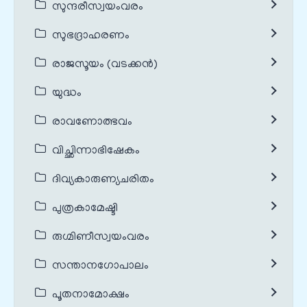
സുന്ദരീസ്വയംവരം
സുഭദ്രാഹരണം
രാജസൂയം (വടക്കൻ)
യുദ്ധം
രാവണോത്ഭവം
വിച്ഛിന്നാഭിഷേകം
ദിവ്യകാരുണ്യചരിതം
പുത്രകാമേഷ്ടി
രുഗ്മിണീസ്വയംവരം
സന്താനഗോപാലം
പൂതനാമോക്ഷം