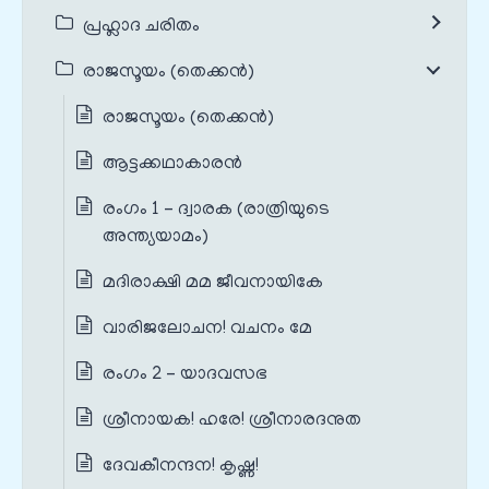
പ്രഹ്ലാദ ചരിതം
രാജസൂയം (തെക്കൻ)
രാജസൂയം (തെക്കൻ)
ആട്ടക്കഥാകാരൻ
രംഗം 1 – ദ്വാരക (രാത്രിയുടെ
അന്ത്യയാമം)
മദിരാക്ഷി മമ ജീവനായികേ
വാരിജലോചന! വചനം മേ
രംഗം 2 – യാദവസഭ
ശ്രീനായക! ഹരേ! ശ്രീനാരദനുത
ദേവകീനന്ദന! കൃഷ്ണ!