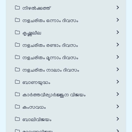
നിഴൽക്കുത്ത്
നളചരിതം ഒന്നാം ദിവസം
കൃഷ്ണലീല
നളചരിതം രണ്ടാം ദിവസം
നളചരിതം മൂന്നാം ദിവസം
നളചരിതം നാലാം ദിവസം
ബാണയുദ്ധം
കാർത്തവീര്യാർജ്ജുന വിജയം
കംസവധം
ബാലിവിജയം