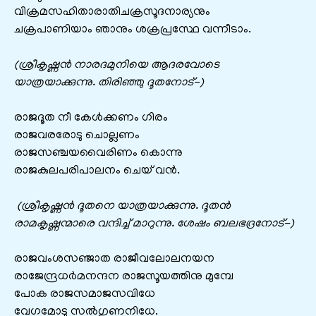
വിക്രമസഹിതാരാതിചക്രസൂദനാര്യനും
ചക്രപാണിയാം ഞാനും ശക്രപ്രസ്ഥേ വന്നീടാം.
(ശ്രീകൃഷ്ണൻ നാരദമുനിയെ ആദരവോടെ
യാത്രയാക്കുന്നു. തിരിഞ്ഞു ദൂതനോട്-)
രാജദൂത നീ കേൾക്കണം ഗിരം
രാജവരരോടു ചൊല്ലണം
രാജസഞ്ചയവൈരിണം കൊന്നു
രാജകുലപരിപാലനം ചെയ് വൻ.
(ശ്രീകൃഷ്ണൻ ദൂതനെ യാത്രയാക്കുന്നു. ദൂതൻ
രാമകൃഷ്ണന്മാരെ വന്ദിച്ച് മാറുന്നു. ശേഷം ബലഭദ്രനോട്-)
രാജവംശസഞ്ജാത രാജീവലോലനയന
രാജേന്ദ്രധർമനന്ദന രാജസൂയത്തിനു മുമ്പേ
പോക രാജസമാജസവിധേ
വേഗമോടു സൽഗുണനിധേ.