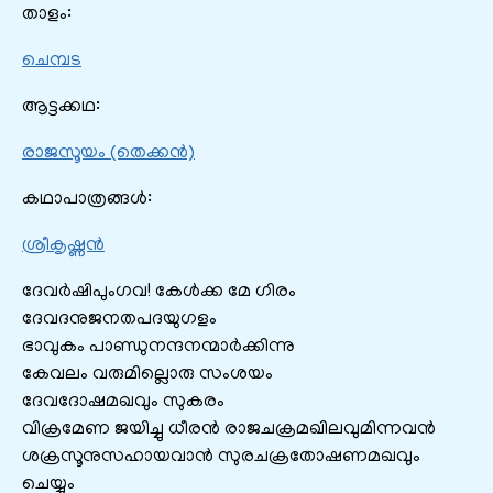
താളം:
ചെമ്പട
ആട്ടക്കഥ:
രാജസൂയം (തെക്കൻ)
കഥാപാത്രങ്ങൾ:
ശ്രീകൃഷ്ണൻ
ദേവർഷിപുംഗവ! കേൾക്ക മേ ഗിരം
ദേവദനുജനതപദയുഗളം
ഭാവുകം പാണ്ഡുനന്ദനന്മാർക്കിന്നു
കേവലം വരുമില്ലൊരു സംശയം
ദേവദോഷമഖവും സുകരം
വിക്രമേണ ജയിച്ചു ധീരൻ രാജചക്രമഖിലവുമിന്നവൻ
ശക്രസൂനുസഹായവാൻ സുരചക്രതോഷണമഖവും
ചെയ്യും