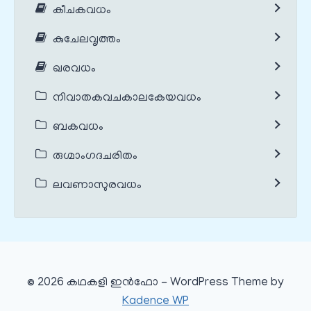
കീചകവധം
കുചേലവൃത്തം
ഖരവധം
നിവാതകവചകാലകേയവധം
ബകവധം
രുഗ്മാംഗദചരിതം
ലവണാസുരവധം
© 2026 കഥകളി ഇൻഫോ - WordPress Theme by
Kadence WP