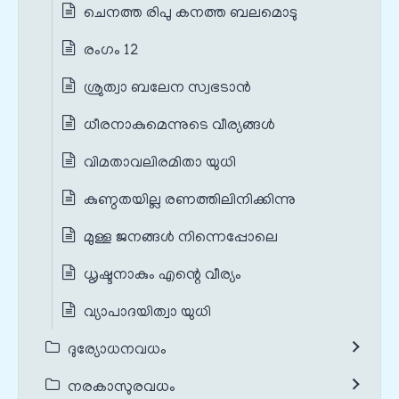
ചെനത്ത രിപു കനത്ത ബലമൊടു
രംഗം 12
ശ്രുത്വാ ബലേന സ്വഭടാൻ
ധീരനാകുമെന്നുടെ വീര്യങ്ങൾ
വിമതാവലിരമിതാ യുധി
കുണ്ഠതയില്ല രണത്തിലിനിക്കിന്നു
മുള്ള ജനങ്ങൾ നിന്നെപ്പോലെ
ധൃഷ്ടനാകും എന്റെ വീര്യം
വ്യാപാദയിത്വാ യുധി
ദുര്യോധനവധം
നരകാസുരവധം