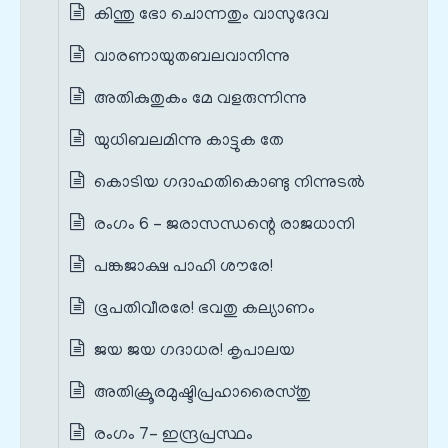
കിന്തു ഭോ ചൊന്നതും വാസുദേവ
വാരണായുതബലവാനിന്നു
അതികുതുകം മേ വളരുന്നിന്നു
യുധിബലമിന്നു കാട്ടുക തേ
കൊടിയ ഗദാഹതികൊണ്ടു നിന്നുടൽ
രംഗം 6 – ജരാസന്ധന്റെ രാജധാനി
പങ്കജാക്ഷ പാഹി ശൗരേ!
ഭൂപതിവീരരേ! ഭവതു കല്യാണം
ജയ ജയ ഗദാധര! കൃപാലയ
അതിക്രൂരമുഷ്ടിപ്രഹാരൈസ്തു
രംഗം 7– ഇന്ദ്രപ്രസ്ഥം