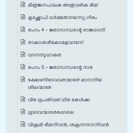
മിത്രജനപാലക അത്രവരിക ഭീമ!
കൃഷ്ണോപി ധർമ്മതനയസ്യ ഗിരം
രംഗം 4 – ജരാസന്ധന്റെ രാജധാനി
രാകാശശികോമളവദനേ!
വദനസുധാകര
രംഗം 5 – ജരാസന്ധന്റെ സഭ
ക്ഷോണീദേവവരന്മാരേ! മാനനീയ
ശീലന്മാരേ
വീര ഭൂപതിവര! ധീര കേൾക്ക
ഭൂദേവന്മാരെപ്പോലെ
വിക്രമി ഭീമനിവൻ, ശക്രനന്ദനനിവൻ