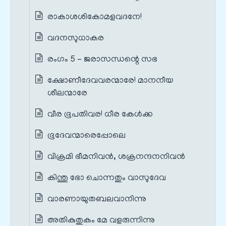
രാകാശശികോമളവദനേ!
വദനസുധാകര
രംഗം 5 – ജരാസന്ധന്റെ സഭ
ക്ഷോണീദേവവരന്മാരേ! മാനനീയ
ശീലന്മാരേ
വീര ഭൂപതിവര! ധീര കേൾക്ക
ഭൂദേവന്മാരെപ്പോലെ
വിക്രമി ഭീമനിവൻ, ശക്രനന്ദനനിവൻ
കിന്തു ഭോ ചൊന്നതും വാസുദേവ
വാരണായുതബലവാനിന്നു
അതികുതുകം മേ വളരുന്നിന്നു