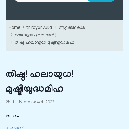
Home
thirayarivukal
ആട്ടക്കഥകൾ
രാജസൂയം (തെക്കൻ)
തിഷ്ഠ! ഹലായുധ! മുഷ്ടിയുദ്ധമിഹ
തിഷ്ഠ! ഹലായുധ!
മുഷ്ടിയുദ്ധമിഹ
11
നവംബർ 4, 2023
രാഗം:
കല്യാണി