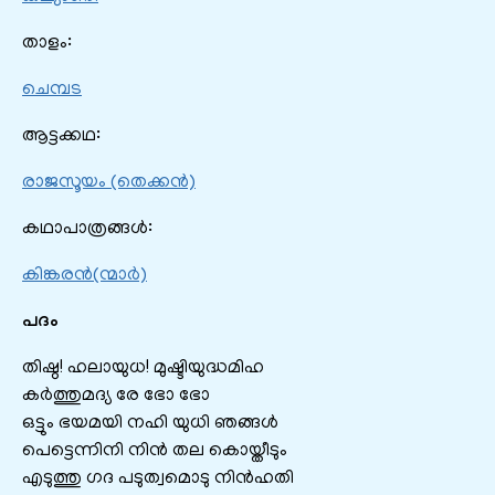
താളം:
ചെമ്പട
ആട്ടക്കഥ:
രാജസൂയം (തെക്കൻ)
കഥാപാത്രങ്ങൾ:
കിങ്കരൻ(ന്മാർ)
പദം
തിഷ്ഠ! ഹലായുധ! മുഷ്ടിയുദ്ധമിഹ
കർത്തുമദ്യ രേ ഭോ ഭോ
ഒട്ടും ഭയമയി നഹി യുധി ഞങ്ങൾ
പെട്ടെന്നിനി നിൻ തല കൊയ്തീടും
എടുത്തു ഗദ പടുത്വമൊടു നിൻഹതി