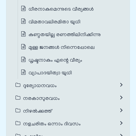
ധീരനാകുമെന്നുടെ വീര്യങ്ങൾ
വിമതാവലിരമിതാ യുധി
കുണ്ഠതയില്ല രണത്തിലിനിക്കിന്നു
മുള്ള ജനങ്ങൾ നിന്നെപ്പോലെ
ധൃഷ്ടനാകും എന്റെ വീര്യം
വ്യാപാദയിത്വാ യുധി
ദുര്യോധനവധം
നരകാസുരവധം
നിഴൽക്കുത്ത്
നളചരിതം ഒന്നാം ദിവസം