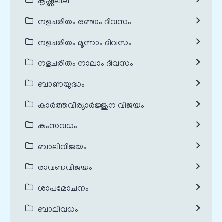
കൃഷ്ണലീല
നളചരിതം രണ്ടാം ദിവസം
നളചരിതം മൂന്നാം ദിവസം
നളചരിതം നാലാം ദിവസം
ബാണയുദ്ധം
കാർത്തവീര്യാർജ്ജുന വിജയം
കംസവധം
ബാലിവിജയം
രാവണവിജയം
ശാപമോചനം
ബാലിവധം