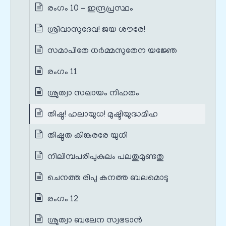
രംഗം 10 – ഇന്ദ്രപ്രസ്ഥം
ശ്രീവാസുദേവ! ജയ ശൗരേ!
സമാപിതേ ധർമ്മസുതേന യജ്ഞേ
രംഗം 11
ശ്രുത്വാ സഖായം നിഹതം
തിഷ്ഠ! ഹലായുധ! മുഷ്ടിയുദ്ധമിഹ
തിഷ്ഠത കിങ്കരരേ യുധി
നിലിമ്പപരിപുകുലം പലതുമുണ്ടതു
ചെനത്ത രിപു കനത്ത ബലമൊടു
രംഗം 12
ശ്രുത്വാ ബലേന സ്വഭടാൻ