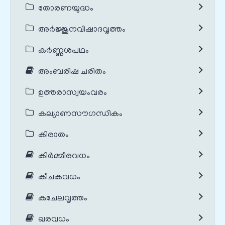
തോരണയുദ്ധം
അർജ്ജുനവിഷാദവൃത്തം
കർണ്ണശപഥം
അംബരീഷ ചരിതം
ഉത്തരാസ്വയംവരം
കല്യാണസൗഗന്ധികം
കിരാതം
കിർമ്മീരവധം
കീചകവധം
കുചേലവൃത്തം
ഖരവധം