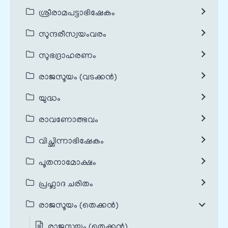
ശ്രീരാമപട്ടാഭിഷേകം
സുന്ദരീസ്വയംവരം
സുഭദ്രാഹരണം
രാജസൂയം (വടക്കൻ)
യുദ്ധം
രാവണോത്ഭവം
വിച്ഛിന്നാഭിഷേകം
പൂതനാമോക്ഷം
പ്രഹ്ലാദ ചരിതം
രാജസൂയം (തെക്കൻ)
രാജസൂയം (തെക്കൻ)