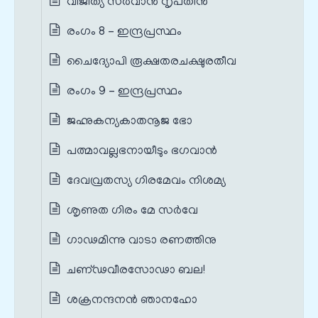
വിജിത്യ സർവാൻ നൃപതീൻ
രംഗം 8 – ഇന്ദ്രപ്രസ്ഥം
ചൈദ്യോപി രൂക്ഷതരചക്ഷുരതീവ
രംഗം 9 – ഇന്ദ്രപ്രസ്ഥം
ജഹ്നുകന്യകാതനൂജ ഭോ
പത്മാവല്ലഭനായീടും ഭഗവാൻ
ദേവവ്രതസ്യ ഗിരമേവം നിശമ്യ
ശൃണുത ഗിരം മേ സർവേ
ഗാഢമിന്നു വാടാ രണത്തിനു
ചണ്ഢവീരസോഢാ ബല!
ശക്രനന്ദനൻ ഞാനഹോ