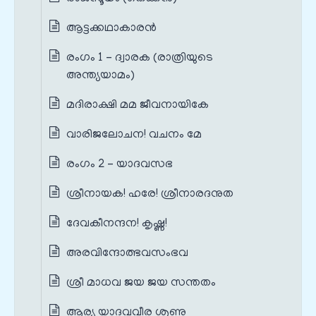
ആട്ടക്കഥാകാരൻ
രംഗം 1 – ദ്വാരക (രാത്രിയുടെ
അന്ത്യയാമം)
മദിരാക്ഷി മമ ജീവനായികേ
വാരിജലോചന! വചനം മേ
രംഗം 2 – യാദവസഭ
ശ്രീനായക! ഹരേ! ശ്രീനാരദനുത
ദേവകീനന്ദന! കൃഷ്ണ!
അരവിന്ദോത്ഭവസംഭവ
ശ്രീ മാധവ ജയ ജയ സന്തതം
ആര്യ യാദവവീര ശൃണു