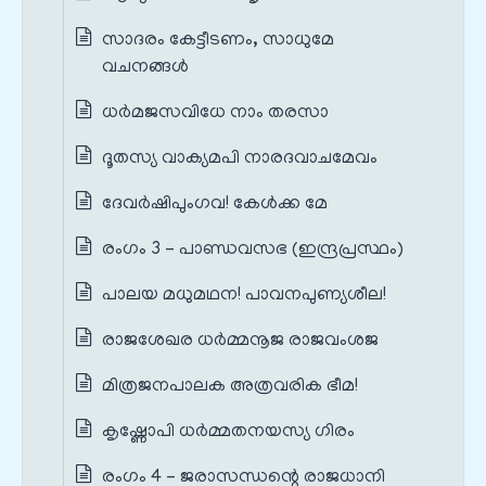
സാദരം കേട്ടീടണം, സാധുമേ
വചനങ്ങൾ
ധർമജസവിധേ നാം തരസാ
ദൂതസ്യ വാക്യമപി നാരദവാചമേവം
ദേവർഷിപുംഗവ! കേൾക്ക മേ
രംഗം 3 – പാണ്ഡവസഭ (ഇന്ദ്രപ്രസ്ഥം)
പാലയ മധുമഥന! പാവനപുണ്യശീല!
രാജശേഖര ധർമ്മനൂജ രാജവംശജ
മിത്രജനപാലക അത്രവരിക ഭീമ!
കൃഷ്ണോപി ധർമ്മതനയസ്യ ഗിരം
രംഗം 4 – ജരാസന്ധന്റെ രാജധാനി