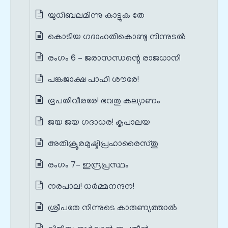
യുധിബലമിന്നു കാട്ടുക തേ
കൊടിയ ഗദാഹതികൊണ്ടു നിന്നുടൽ
രംഗം 6 – ജരാസന്ധന്റെ രാജധാനി
പങ്കജാക്ഷ പാഹി ശൗരേ!
ഭൂപതിവീരരേ! ഭവതു കല്യാണം
ജയ ജയ ഗദാധര! കൃപാലയ
അതിക്രൂരമുഷ്ടിപ്രഹാരൈസ്തു
രംഗം 7– ഇന്ദ്രപ്രസ്ഥം
നരപാല! ധർമ്മനന്ദന!
ശ്രീപതേ നിന്നുടെ കാരുണ്യത്താൽ