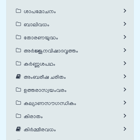
ശാപമോചനം
ബാലിവധം
തോരണയുദ്ധം
അർജ്ജുനവിഷാദവൃത്തം
കർണ്ണശപഥം
അംബരീഷ ചരിതം
ഉത്തരാസ്വയംവരം
കല്യാണസൗഗന്ധികം
കിരാതം
കിർമ്മീരവധം