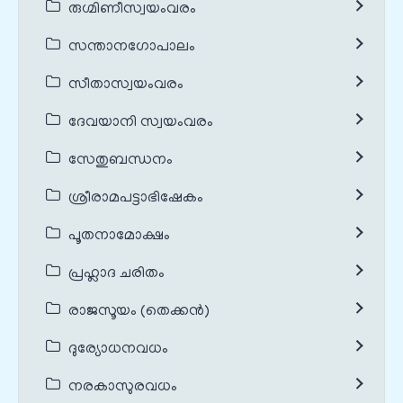
രുഗ്മിണീസ്വയംവരം
സന്താനഗോപാലം
സീതാസ്വയംവരം
ദേവയാനി സ്വയംവരം
സേതുബന്ധനം
ശ്രീരാമപട്ടാഭിഷേകം
പൂതനാമോക്ഷം
പ്രഹ്ലാദ ചരിതം
രാജസൂയം (തെക്കൻ)
ദുര്യോധനവധം
നരകാസുരവധം