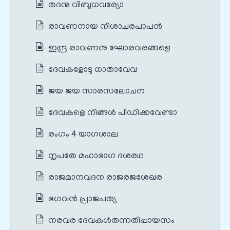
തദനു വിബുധവര്യോ
രാവണനായ നിശാചരപാപൻ
ഇന്ദ്ര രാവണനു ഘോരവരങ്ങളെ
ദേവകളോടു ധാതാവേവ
ജയ ജയ സാരസലോചന
ദേവകളെ നിങ്ങൾ‍ പീഡിക്കവേണ്ടാ
രംഗം 4 യാഗശാല
നൃപതേ മഹാഭാഗ ദശരഥ
രാജമാനവദന രാജരജശേഖര
ഭഗവൻ പ്രാജപത്യ
നരവര ദേവകൾതന്നതിപ്പായസം