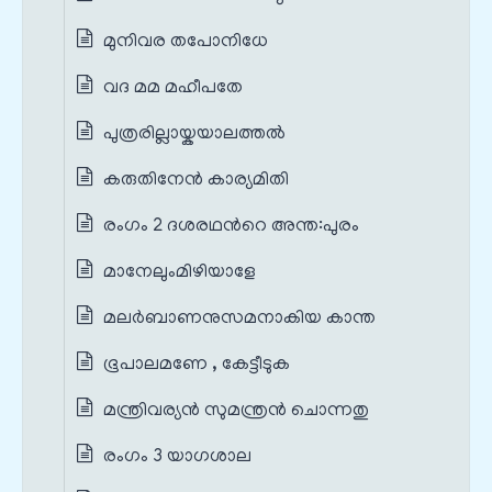
മുനിവര തപോനിധേ
വദ മമ മഹീപതേ
പുത്രരില്ലായ്കയാലത്തൽ
കരുതിനേൻ കാര്യമിതി
രംഗം 2 ദശരഥന്‍റെ അന്ത:പുരം
മാനേലുംമിഴിയാളേ
മലർബാണനുസമനാകിയ കാന്ത
ഭൂപാലമണേ , കേട്ടീടുക
മന്ത്രിവര്യൻ‍ സുമന്ത്രൻ‍ ചൊന്നതു
രംഗം 3 യാഗശാല