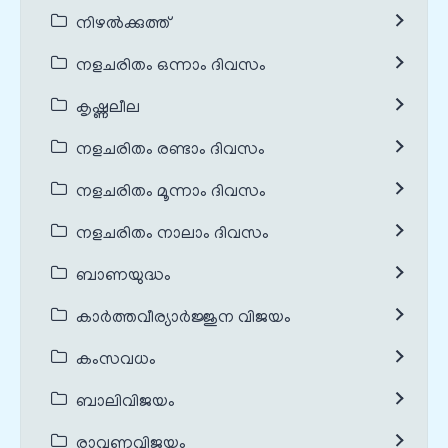
നിഴൽക്കുത്ത്
നളചരിതം ഒന്നാം ദിവസം
കൃഷ്ണലീല
നളചരിതം രണ്ടാം ദിവസം
നളചരിതം മൂന്നാം ദിവസം
നളചരിതം നാലാം ദിവസം
ബാണയുദ്ധം
കാർത്തവീര്യാർജ്ജുന വിജയം
കംസവധം
ബാലിവിജയം
രാവണവിജയം