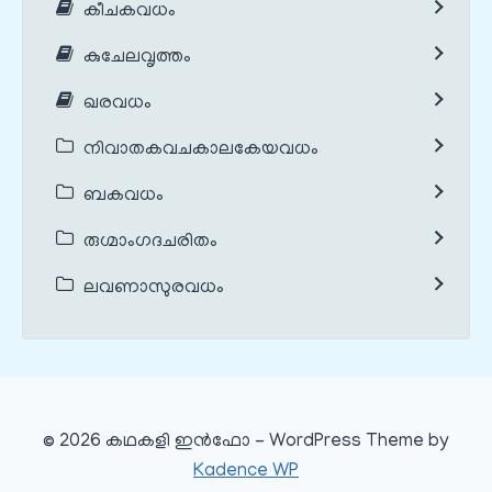
കീചകവധം
കുചേലവൃത്തം
ഖരവധം
നിവാതകവചകാലകേയവധം
ബകവധം
രുഗ്മാംഗദചരിതം
ലവണാസുരവധം
© 2026 കഥകളി ഇൻഫോ - WordPress Theme by
Kadence WP