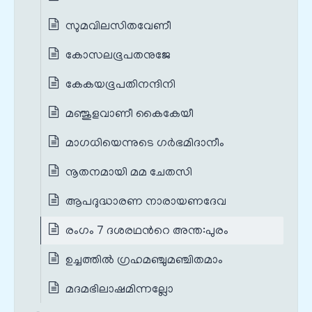
സുമവിലസിതവേണീ
കോസലഭൂപതനുജേ
കേകയഭൂപതിനന്ദിനി
മഞ്ജുളവാണീ കൈകേയീ
മാഗധിയെന്നുടെ ഗർഭമിദാനീം
നൂതനമായി മമ ചേതസി
ആപദുദ്ധാരണ നാരായണദേവ
രംഗം 7 ദശരഥന്‍റെ അന്ത:പുരം
ഉച്ചത്തിൽ ഗ്രഹമഞ്ചുമഞ്ചിതമാം
മദമഭിലാഷമിന്നല്ലോ