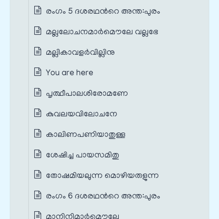
രംഗം 5 ദശരഥന്‍റെ അന്ത:പുരം
മല്ലലോചനമാർമൌലേ വല്ലഭേ
മല്ലികാവളർവില്ലിനു
You are here
പൃത്ഥീപാലശിരോമണേ
കുവലയവിലോചനേ
കാലിണപണിയാതുള്ള
ശേഷിച്ച പായസമിതു
തോഷമിയലുന്ന മൊഴിയരുളുന്ന
രംഗം 6 ദശരഥന്‍റെ അന്ത:പുരം
മാനിനിമാർമൌലേ