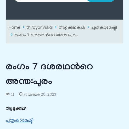
Home
thirayarivukal
ആട്ടക്കഥകൾ
പുത്രകാമേഷ്ടി
രംഗം 7 ദശരഥന്‍റെ അന്ത:പുരം
രംഗം 7 ദശരഥന്‍റെ
അന്ത:പുരം
11
നവംബർ 20, 2023
ആട്ടക്കഥ:
പുത്രകാമേഷ്ടി