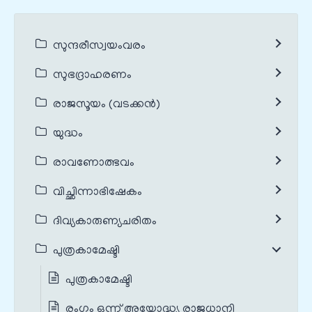
സുന്ദരീസ്വയംവരം
സുഭദ്രാഹരണം
രാജസൂയം (വടക്കൻ)
യുദ്ധം
രാവണോത്ഭവം
വിച്ഛിന്നാഭിഷേകം
ദിവ്യകാരുണ്യചരിതം
പുത്രകാമേഷ്ടി
പുത്രകാമേഷ്ടി
രംഗം ഒന്ന് അയോദ്ധ്യ രാജധാനി