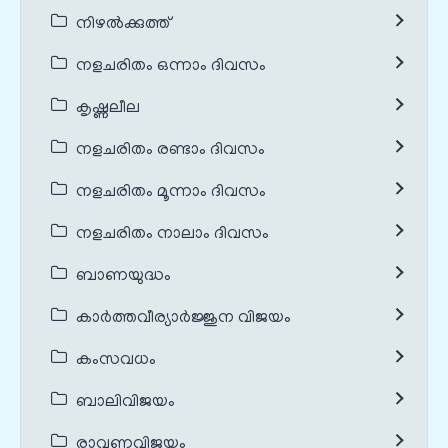
നിഴൽക്കുത്ത്
നളചരിതം ഒന്നാം ദിവസം
കൃഷ്ണലീല
നളചരിതം രണ്ടാം ദിവസം
നളചരിതം മൂന്നാം ദിവസം
നളചരിതം നാലാം ദിവസം
ബാണയുദ്ധം
കാർത്തവീര്യാർജ്ജുന വിജയം
കംസവധം
ബാലിവിജയം
രാവണവിജയം