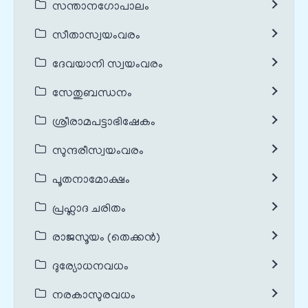
സന്താനഗോപാലം
സീതാസ്വയംവരം
ദേവയാനി സ്വയംവരം
സേതുബന്ധനം
ശ്രീരാമപട്ടാഭിഷേകം
സുന്ദരീസ്വയംവരം
പൂതനാമോക്ഷം
പ്രഹ്ലാദ ചരിതം
രാജസൂയം (തെക്കൻ)
ദുര്യോധനവധം
നരകാസുരവധം