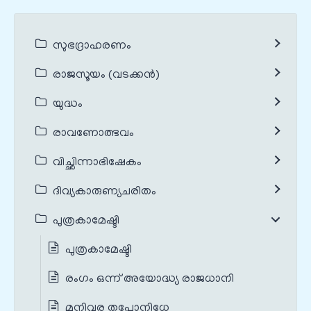
സുഭദ്രാഹരണം
രാജസൂയം (വടക്കൻ)
യുദ്ധം
രാവണോത്ഭവം
വിച്ഛിന്നാഭിഷേകം
ദിവ്യകാരുണ്യചരിതം
പുത്രകാമേഷ്ടി
പുത്രകാമേഷ്ടി
രംഗം ഒന്ന് അയോദ്ധ്യ രാജധാനി
മുനിവര തപോനിധേ