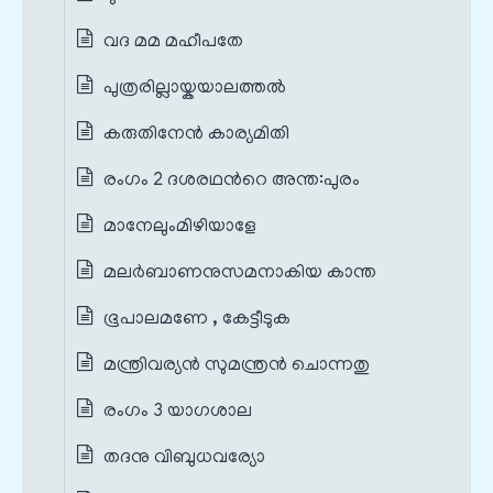
വദ മമ മഹീപതേ
പുത്രരില്ലായ്കയാലത്തൽ
കരുതിനേൻ കാര്യമിതി
രംഗം 2 ദശരഥന്‍റെ അന്ത:പുരം
മാനേലുംമിഴിയാളേ
മലർബാണനുസമനാകിയ കാന്ത
ഭൂപാലമണേ , കേട്ടീടുക
മന്ത്രിവര്യൻ‍ സുമന്ത്രൻ‍ ചൊന്നതു
രംഗം 3 യാഗശാല
തദനു വിബുധവര്യോ