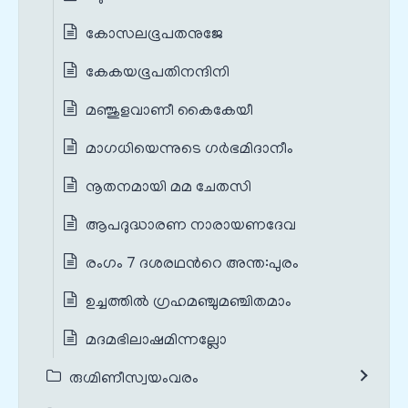
കോസലഭൂപതനുജേ
കേകയഭൂപതിനന്ദിനി
മഞ്ജുളവാണീ കൈകേയീ
മാഗധിയെന്നുടെ ഗർഭമിദാനീം
നൂതനമായി മമ ചേതസി
ആപദുദ്ധാരണ നാരായണദേവ
രംഗം 7 ദശരഥന്‍റെ അന്ത:പുരം
ഉച്ചത്തിൽ ഗ്രഹമഞ്ചുമഞ്ചിതമാം
മദമഭിലാഷമിന്നല്ലോ
രുഗ്മിണീസ്വയംവരം