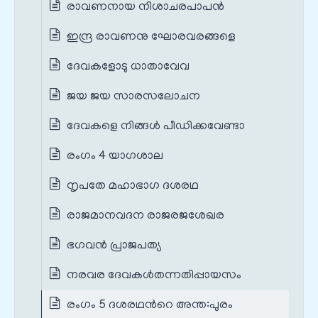
രാവണനായ നിശാചരപാപൻ
ഇന്ദ്ര രാവണനു ഘോരവരങ്ങളെ
ദേവകളോടു ധാതാവേവ
ജയ ജയ സാരസലോചന
ദേവകളെ നിങ്ങൾ‍ പീഡിക്കവേണ്ടാ
രംഗം 4 യാഗശാല
നൃപതേ മഹാഭാഗ ദശരഥ
രാജമാനവദന രാജരജശേഖര
ഭഗവൻ പ്രാജപത്യ
നരവര ദേവകൾതന്നതിപ്പായസം
രംഗം 5 ദശരഥന്‍റെ അന്ത:പുരം