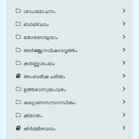
ശാപമോചനം
ബാലിവധം
തോരണയുദ്ധം
അർജ്ജുനവിഷാദവൃത്തം
കർണ്ണശപഥം
അംബരീഷ ചരിതം
ഉത്തരാസ്വയംവരം
കല്യാണസൗഗന്ധികം
കിരാതം
കിർമ്മീരവധം