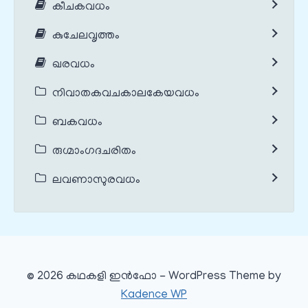
കീചകവധം
കുചേലവൃത്തം
ഖരവധം
നിവാതകവചകാലകേയവധം
ബകവധം
രുഗ്മാംഗദചരിതം
ലവണാസുരവധം
© 2026 കഥകളി ഇൻഫോ - WordPress Theme by
Kadence WP