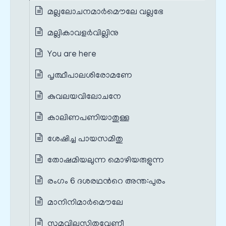
മല്ലലോചനമാർമൌലേ വല്ലഭേ
മല്ലികാവളർവില്ലിനു
You are here
പൃത്ഥീപാലശിരോമണേ
കുവലയവിലോചനേ
കാലിണപണിയാതുള്ള
ശേഷിച്ച പായസമിതു
തോഷമിയലുന്ന മൊഴിയരുളുന്ന
രംഗം 6 ദശരഥന്‍റെ അന്ത:പുരം
മാനിനിമാർമൌലേ
സുമവിലസിതവേണീ