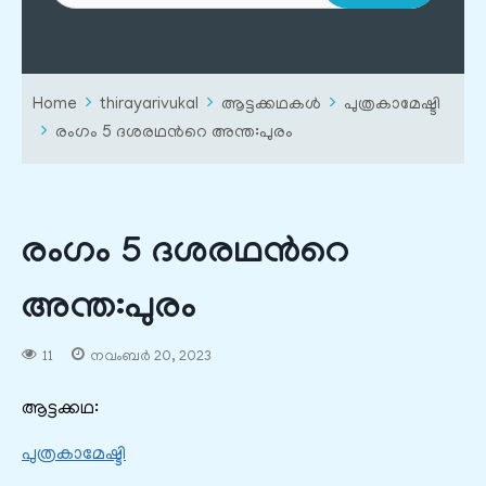
Home
thirayarivukal
ആട്ടക്കഥകൾ
പുത്രകാമേഷ്ടി
രംഗം 5 ദശരഥന്‍റെ അന്ത:പുരം
രംഗം 5 ദശരഥന്‍റെ
അന്ത:പുരം
11
നവംബർ 20, 2023
ആട്ടക്കഥ:
പുത്രകാമേഷ്ടി