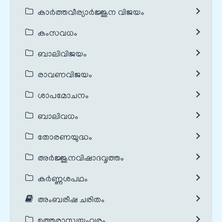
കാർത്തവീര്യാർജ്ജുന വിജയം
കംസവധം
ബാലിവിജയം
രാവണവിജയം
ശാപമോചനം
ബാലിവധം
തോരണയുദ്ധം
അർജ്ജുനവിഷാദവൃത്തം
കർണ്ണശപഥം
അംബരീഷ ചരിതം
ഉത്തരാസ്വയംവരം