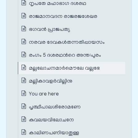
നൃപതേ മഹാഭാഗ ദശരഥ
രാജമാനവദന രാജരജശേഖര
ഭഗവൻ പ്രാജപത്യ
നരവര ദേവകൾതന്നതിപ്പായസം
രംഗം 5 ദശരഥന്‍റെ അന്ത:പുരം
മല്ലലോചനമാർമൌലേ വല്ലഭേ
മല്ലികാവളർവില്ലിനു
You are here
പൃത്ഥീപാലശിരോമണേ
കുവലയവിലോചനേ
കാലിണപണിയാതുള്ള