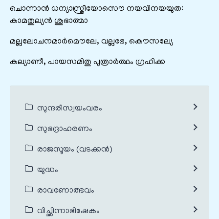
ചൊന്നാൻ‍ ധന്യാസ്ത്രീയോസൌ നയവിനയയുത:
കാമതുല്യൻ‍ ശുഭാത്മാ
മല്ലലോചനമാർമൌലേ, വല്ലഭേ, കൌസല്യേ
കല്യാണീ, പായസമിതു പുത്രാർത്ഥം ഗ്രഹിക്ക
സുന്ദരീസ്വയംവരം
സുഭദ്രാഹരണം
രാജസൂയം (വടക്കൻ)
യുദ്ധം
രാവണോത്ഭവം
വിച്ഛിന്നാഭിഷേകം