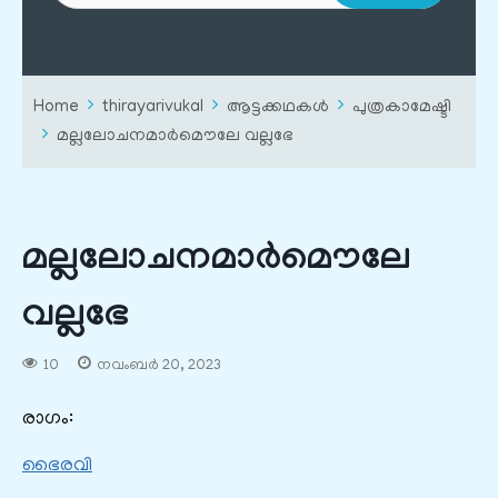
Home
thirayarivukal
ആട്ടക്കഥകൾ
പുത്രകാമേഷ്ടി
മല്ലലോചനമാർമൌലേ വല്ലഭേ
മല്ലലോചനമാർമൌലേ
വല്ലഭേ
10
നവംബർ 20, 2023
രാഗം:
ഭൈരവി