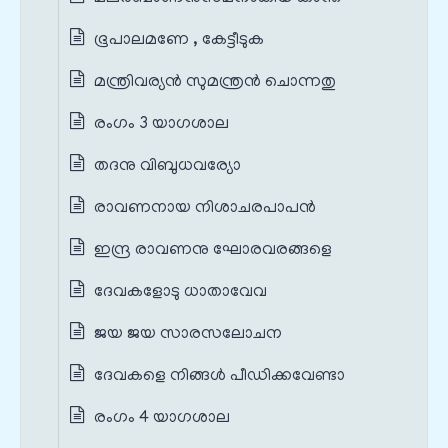
ഭൂപാലമണേ , കേട്ടീടുക
മന്ത്രിവര്യൻ‍ സുമന്ത്രൻ‍ ചൊന്നതു
രംഗം 3 യാഗശാല
തദനു വിബുധവര്യോ
രാവണനായ നിശാചരപാപൻ
ഇന്ദ്ര രാവണനു ഘോരവരങ്ങളെ
ദേവകളോടു ധാതാവേവ
ജയ ജയ സാരസലോചന
ദേവകളെ നിങ്ങൾ‍ പീഡിക്കവേണ്ടാ
രംഗം 4 യാഗശാല