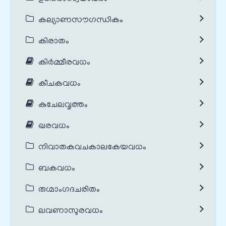
കല്യാണസൗഗന്ധികം
കിരാതം
കിർമ്മീരവധം
കീചകവധം
കുചേലവൃത്തം
ഖരവധം
നിവാതകവചകാലകേയവധം
ബകവധം
രുഗ്മാംഗദചരിതം
ലവണാസുരവധം