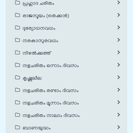
പ്രഹ്ലാദ ചരിതം
രാജസൂയം (തെക്കൻ)
ദുര്യോധനവധം
നരകാസുരവധം
നിഴൽക്കുത്ത്
നളചരിതം ഒന്നാം ദിവസം
കൃഷ്ണലീല
നളചരിതം രണ്ടാം ദിവസം
നളചരിതം മൂന്നാം ദിവസം
നളചരിതം നാലാം ദിവസം
ബാണയുദ്ധം