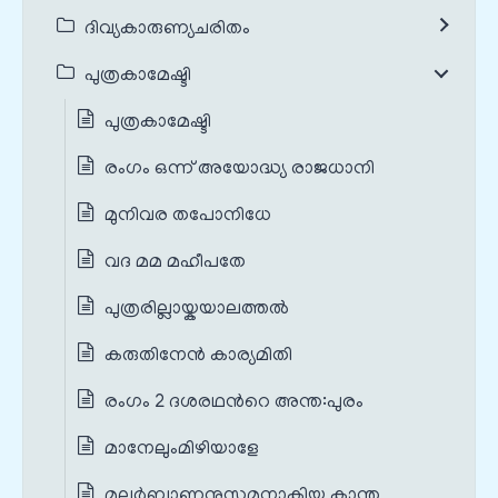
ദിവ്യകാരുണ്യചരിതം
പുത്രകാമേഷ്ടി
പുത്രകാമേഷ്ടി
രംഗം ഒന്ന് അയോദ്ധ്യ രാജധാനി
മുനിവര തപോനിധേ
വദ മമ മഹീപതേ
പുത്രരില്ലായ്കയാലത്തൽ
കരുതിനേൻ കാര്യമിതി
രംഗം 2 ദശരഥന്‍റെ അന്ത:പുരം
മാനേലുംമിഴിയാളേ
മലർബാണനുസമനാകിയ കാന്ത