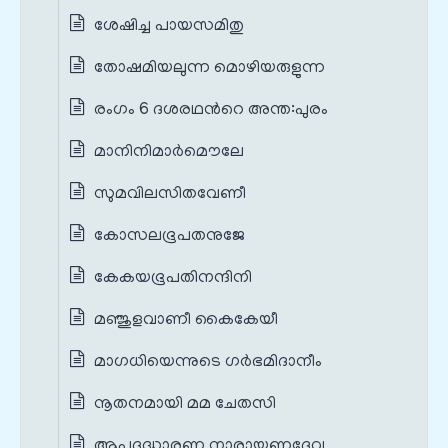
ശേഷിച്ച പായസമിതു
തോഷമിയലുന്ന മൊഴിയരുളുന്ന
രംഗം 6 ദശരഥന്‍റെ അന്ത:പുരം
മാനിനിമാർമൌലേ
സുമവിലസിതവേണീ
കോസലഭൂപതനുജേ
കേകയഭൂപതിനന്ദിനി
മഞ്ജുളവാണീ കൈകേയീ
മാഗധിയെന്നുടെ ഗർഭമിദാനീം
നൂതനമായി മമ ചേതസി
ആപദുദ്ധാരണ നാരായണദേവ