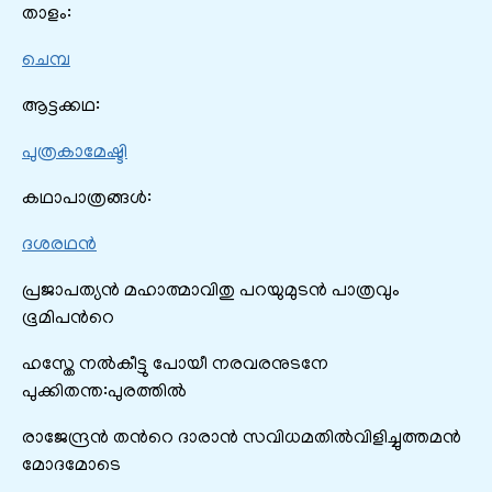
താളം:
ചെമ്പ
ആട്ടക്കഥ:
പുത്രകാമേഷ്ടി
കഥാപാത്രങ്ങൾ:
ദശരഥൻ
പ്രജാപത്യൻ മഹാത്മാവിതു പറയുമുടൻ പാത്രവും
ഭൂമിപന്‍റെ
ഹസ്തേ നൽകീട്ടു പോയീ നരവരനുടനേ
പുക്കിതന്ത:പുരത്തിൽ
രാജേന്ദ്രൻ തന്‍റെ ദാരാൻ‍ സവിധമതിൽവിളിച്ചുത്തമൻ‍
മോദമോടെ