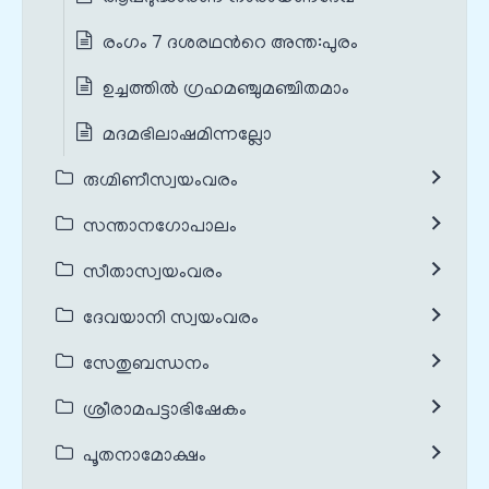
രംഗം 7 ദശരഥന്‍റെ അന്ത:പുരം
ഉച്ചത്തിൽ ഗ്രഹമഞ്ചുമഞ്ചിതമാം
മദമഭിലാഷമിന്നല്ലോ
രുഗ്മിണീസ്വയംവരം
സന്താനഗോപാലം
സീതാസ്വയംവരം
ദേവയാനി സ്വയംവരം
സേതുബന്ധനം
ശ്രീരാമപട്ടാഭിഷേകം
പൂതനാമോക്ഷം