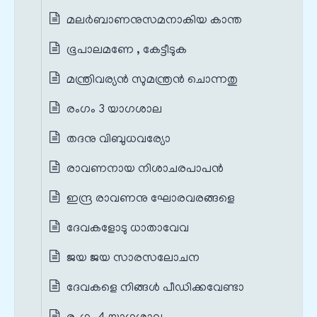
മലർബാണനുസമനാകിയ കാന്ത
ഭൂപാലമണേ , കേട്ടീടുക
മന്ത്രിവര്യൻ‍ സുമന്ത്രൻ‍ ചൊന്നതു
രംഗം 3 യാഗശാല
തദനു വിബുധവര്യോ
രാവണനായ നിശാചരപാപൻ
ഇന്ദ്ര രാവണനു ഘോരവരങ്ങളെ
ദേവകളോടു ധാതാവേവ
ജയ ജയ സാരസലോചന
ദേവകളെ നിങ്ങൾ‍ പീഡിക്കവേണ്ടാ