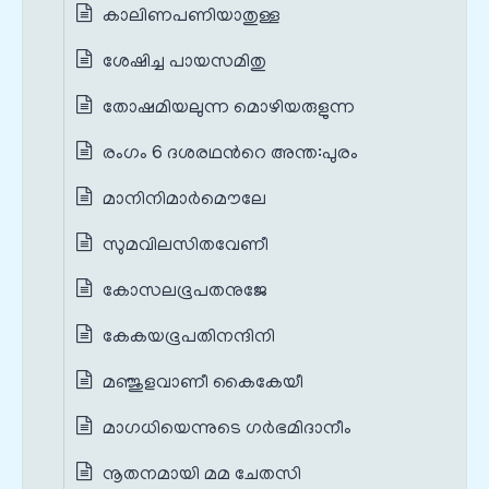
കാലിണപണിയാതുള്ള
ശേഷിച്ച പായസമിതു
തോഷമിയലുന്ന മൊഴിയരുളുന്ന
രംഗം 6 ദശരഥന്‍റെ അന്ത:പുരം
മാനിനിമാർമൌലേ
സുമവിലസിതവേണീ
കോസലഭൂപതനുജേ
കേകയഭൂപതിനന്ദിനി
മഞ്ജുളവാണീ കൈകേയീ
മാഗധിയെന്നുടെ ഗർഭമിദാനീം
നൂതനമായി മമ ചേതസി