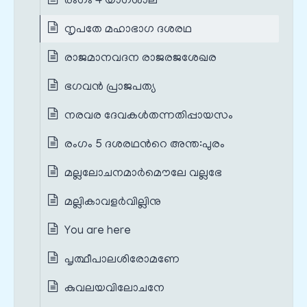
രംഗം 4 യാഗശാല
നൃപതേ മഹാഭാഗ ദശരഥ
രാജമാനവദന രാജരജശേഖര
ഭഗവൻ പ്രാജപത്യ
നരവര ദേവകൾതന്നതിപ്പായസം
രംഗം 5 ദശരഥന്‍റെ അന്ത:പുരം
മല്ലലോചനമാർമൌലേ വല്ലഭേ
മല്ലികാവളർവില്ലിനു
You are here
പൃത്ഥീപാലശിരോമണേ
കുവലയവിലോചനേ