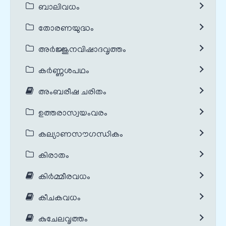
ബാലിവധം
തോരണയുദ്ധം
അർജ്ജുനവിഷാദവൃത്തം
കർണ്ണശപഥം
അംബരീഷ ചരിതം
ഉത്തരാസ്വയംവരം
കല്യാണസൗഗന്ധികം
കിരാതം
കിർമ്മീരവധം
കീചകവധം
കുചേലവൃത്തം