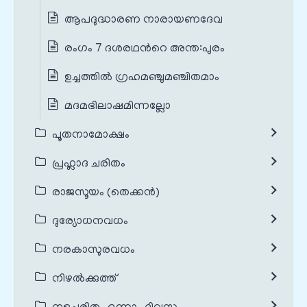
ആപദുദ്ധാരണ നാരായണദേവ
രംഗം 7 ദശരഥന്‍റെ അന്ത:പുരം
ഉച്ചത്തിൽ ഗ്രഹമഞ്ചുമഞ്ചിതമാം
മദമഭിലാഷമിന്നല്ലോ
പൂതനാമോക്ഷം
പ്രഹ്ലാദ ചരിതം
രാജസൂയം (തെക്കൻ)
ദുര്യോധനവധം
നരകാസുരവധം
നിഴൽക്കുത്ത്