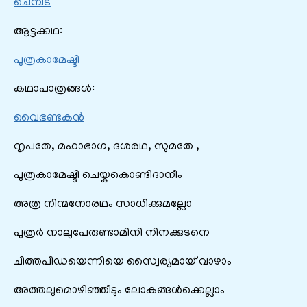
ചെമ്പട
ആട്ടക്കഥ:
പുത്രകാമേഷ്ടി
കഥാപാത്രങ്ങൾ:
വൈഭണ്ടകൻ
നൃപതേ, മഹാഭാഗ, ദശരഥ, സുമതേ ,
പുത്രകാമേഷ്ടി ചെയ്കകൊണ്ടിദാനീം
അത്ര നിന്മനോരഥം സാധിക്കുമല്ലോ
പുത്രർ‍ നാലുപേരുണ്ടാമിനി നിനക്കുടനെ
ചിത്തപീഡയെന്നിയെ സ്വൈര്യമായ് വാഴാം
അത്തലുമൊഴിഞ്ഞീടും ലോകങ്ങൾക്കെല്ലാം