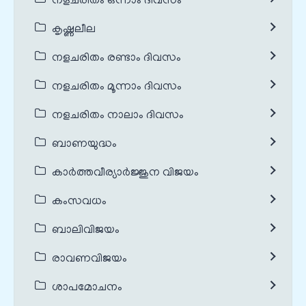
നളചരിതം ഒന്നാം ദിവസം
കൃഷ്ണലീല
നളചരിതം രണ്ടാം ദിവസം
നളചരിതം മൂന്നാം ദിവസം
നളചരിതം നാലാം ദിവസം
ബാണയുദ്ധം
കാർത്തവീര്യാർജ്ജുന വിജയം
കംസവധം
ബാലിവിജയം
രാവണവിജയം
ശാപമോചനം