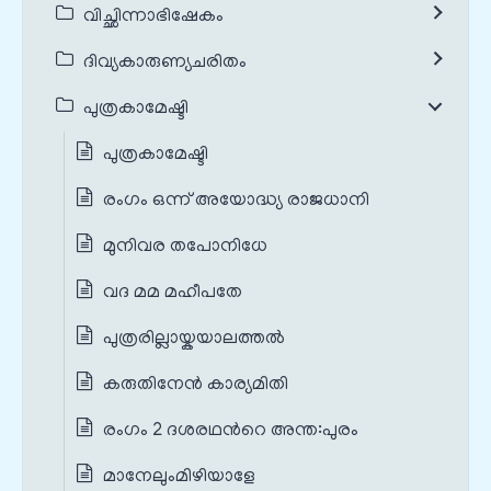
വിച്ഛിന്നാഭിഷേകം
ദിവ്യകാരുണ്യചരിതം
പുത്രകാമേഷ്ടി
പുത്രകാമേഷ്ടി
രംഗം ഒന്ന് അയോദ്ധ്യ രാജധാനി
മുനിവര തപോനിധേ
വദ മമ മഹീപതേ
പുത്രരില്ലായ്കയാലത്തൽ
കരുതിനേൻ കാര്യമിതി
രംഗം 2 ദശരഥന്‍റെ അന്ത:പുരം
മാനേലുംമിഴിയാളേ