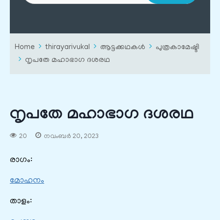
Home
thirayarivukal
ആട്ടക്കഥകൾ
പുത്രകാമേഷ്ടി
നൃപതേ മഹാഭാഗ ദശരഥ
നൃപതേ മഹാഭാഗ ദശരഥ
20
നവംബർ 20, 2023
രാഗം:
മോഹനം
താളം: