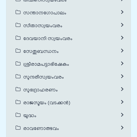
രുഗ്മിണീസ്വയംവരം
സന്താനഗോപാലം
സീതാസ്വയംവരം
ദേവയാനി സ്വയംവരം
സേതുബന്ധനം
ശ്രീരാമപട്ടാഭിഷേകം
സുന്ദരീസ്വയംവരം
സുഭദ്രാഹരണം
രാജസൂയം (വടക്കൻ)
യുദ്ധം
രാവണോത്ഭവം