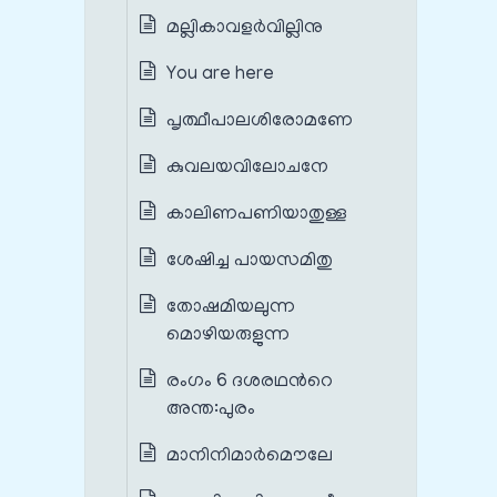
മല്ലികാവളർവില്ലിനു
You are here
പൃത്ഥീപാലശിരോമണേ
കുവലയവിലോചനേ
കാലിണപണിയാതുള്ള
ശേഷിച്ച പായസമിതു
തോഷമിയലുന്ന
മൊഴിയരുളുന്ന
രംഗം 6 ദശരഥന്‍റെ
അന്ത:പുരം
മാനിനിമാർമൌലേ