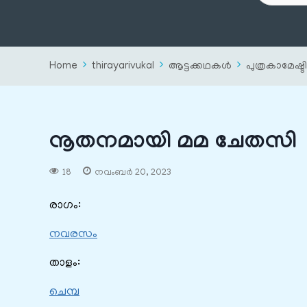
Home
thirayarivukal
ആട്ടക്കഥകൾ
പുത്രകാമേഷ്ടി
നൂതനമായി മമ ചേതസി
18
നവംബർ 20, 2023
രാഗം:
നവരസം
താളം:
ചെമ്പ