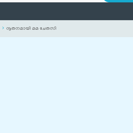
നൂതനമായി മമ ചേതസി