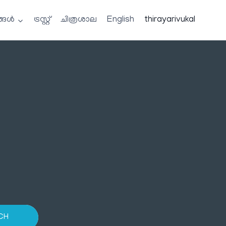
്ങൾ
ട്രസ്റ്റ്
ചിത്രശാല
English
thirayarivukal