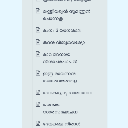
മന്ത്രിവര്യൻ‍ സുമന്ത്രൻ‍
ചൊന്നതു
രംഗം 3 യാഗശാല
തദനു വിബുധവര്യോ
രാവണനായ
നിശാചരപാപൻ
ഇന്ദ്ര രാവണനു
ഘോരവരങ്ങളെ
ദേവകളോടു ധാതാവേവ
ജയ ജയ
സാരസലോചന
ദേവകളെ നിങ്ങൾ‍