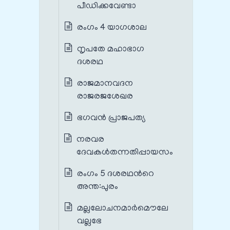
പീഡിക്കവേണ്ടാ
രംഗം 4 യാഗശാല
നൃപതേ മഹാഭാഗ
ദശരഥ
രാജമാനവദന
രാജരജശേഖര
ഭഗവൻ പ്രാജപത്യ
നരവര
ദേവകൾതന്നതിപ്പായസം
രംഗം 5 ദശരഥന്‍റെ
അന്ത:പുരം
മല്ലലോചനമാർമൌലേ
വല്ലഭേ