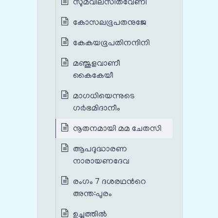
സുമവിലസിതവേണീ
കോസലഭൂപതനുജേ
കേകയഭൂപതിനന്ദിനി
മഞ്ജുളവാണീ
കൈകേയീ
മാഗധിയെന്നുടെ
ഗർഭമിദാനീം
നൂതനമായി മമ ചേതസി
ആപദുദ്ധാരണ
നാരായണദേവ
രംഗം 7 ദശരഥന്‍റെ
അന്ത:പുരം
ഉച്ചത്തിൽ