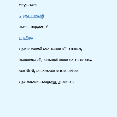
ആട്ടക്കഥ:
പുത്രകാമേഷ്ടി
കഥാപാത്രങ്ങൾ:
സുമിത്ര
നൂതനമായി മമ ചേതസി ബാലേ,
കാതരാക്ഷി, കൊതി തോന്നുന്നനേകം
മാനിനി, മാമകമാനസതാരിൽ
നൂനമൊക്കെയുമുള്ളതുതന്നെ