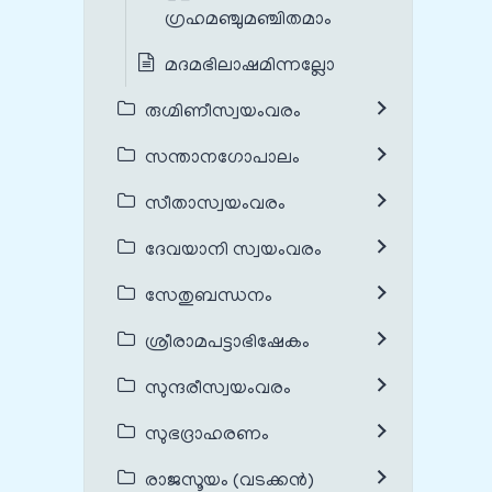
ഗ്രഹമഞ്ചുമഞ്ചിതമാം
മദമഭിലാഷമിന്നല്ലോ
രുഗ്മിണീസ്വയംവരം
സന്താനഗോപാലം
സീതാസ്വയംവരം
ദേവയാനി സ്വയംവരം
സേതുബന്ധനം
ശ്രീരാമപട്ടാഭിഷേകം
സുന്ദരീസ്വയംവരം
സുഭദ്രാഹരണം
രാജസൂയം (വടക്കൻ)