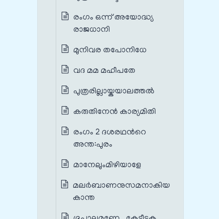
രംഗം ഒന്ന് അയോദ്ധ്യ
രാജധാനി
മുനിവര തപോനിധേ
വദ മമ മഹീപതേ
പുത്രരില്ലായ്കയാലത്തൽ
കരുതിനേൻ കാര്യമിതി
രംഗം 2 ദശരഥന്‍റെ
അന്ത:പുരം
മാനേലുംമിഴിയാളേ
മലർബാണനുസമനാകിയ
കാന്ത
ഭൂപാലമണേ , കേട്ടീടുക