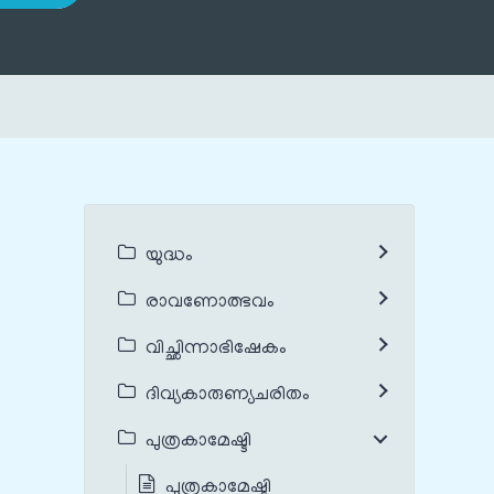
യുദ്ധം
രാവണോത്ഭവം
വിച്ഛിന്നാഭിഷേകം
ദിവ്യകാരുണ്യചരിതം
പുത്രകാമേഷ്ടി
പുത്രകാമേഷ്ടി