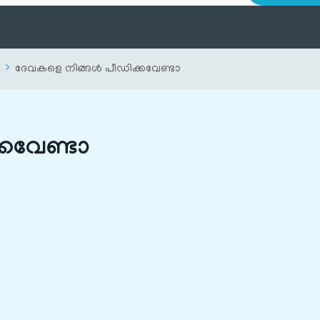
ദേവകളെ നിങ്ങൾ‍ പീഡിക്കവേണ്ടാ
്കവേണ്ടാ