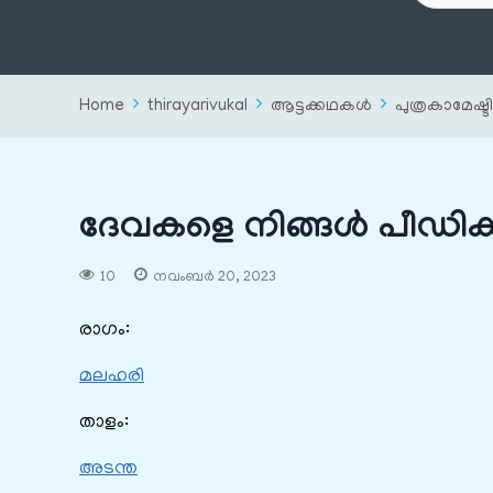
Home
thirayarivukal
ആട്ടക്കഥകൾ
പുത്രകാമേഷ്ടി
ദേവകളെ നിങ്ങൾ‍ പീഡിക
10
നവംബർ 20, 2023
രാഗം:
മലഹരി
താളം:
അടന്ത