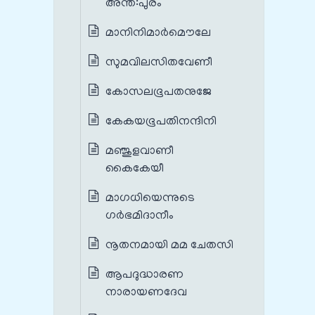
അന്ത:പുരം
മാനിനിമാർമൌലേ
സുമവിലസിതവേണീ
കോസലഭൂപതനുജേ
കേകയഭൂപതിനന്ദിനി
മഞ്ജുളവാണീ
കൈകേയീ
മാഗധിയെന്നുടെ
ഗർഭമിദാനീം
നൂതനമായി മമ ചേതസി
ആപദുദ്ധാരണ
നാരായണദേവ