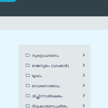
സുഭദ്രാഹരണം
രാജസൂയം (വടക്കൻ)
യുദ്ധം
രാവണോത്ഭവം
വിച്ഛിന്നാഭിഷേകം
ദിവ്യകാരുണ്യചരിതം