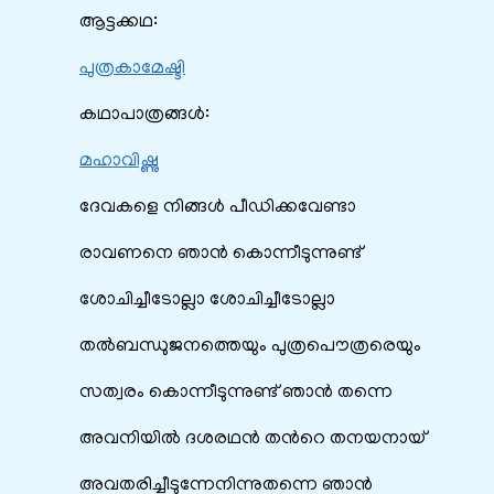
ആട്ടക്കഥ:
പുത്രകാമേഷ്ടി
കഥാപാത്രങ്ങൾ:
മഹാവിഷ്ണു
ദേവകളെ നിങ്ങൾ‍ പീഡിക്കവേണ്ടാ
രാവണനെ ഞാൻ‍ കൊന്നീടുന്നുണ്ട്
ശോചിച്ചീടോല്ലാ ശോചിച്ചീടോല്ലാ
തൽബന്ധുജനത്തെയും പുത്രപൌത്രരെയും
സത്വരം കൊന്നീടുന്നുണ്ട് ഞാൻ തന്നെ
അവനിയിൽ ദശരഥൻ തന്‍റെ തനയനായ്‌
അവതരിച്ചീടുന്നേനിന്നുതന്നെ ഞാൻ