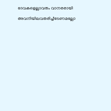
ദേവകളെല്ലാവരും വാനരരായി
അവനിയിലവതരിച്ചീടേണമല്ലോ