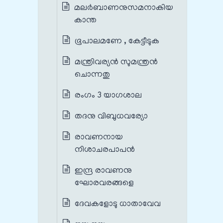
മലർബാണനുസമനാകിയ
കാന്ത
ഭൂപാലമണേ , കേട്ടീടുക
മന്ത്രിവര്യൻ‍ സുമന്ത്രൻ‍
ചൊന്നതു
രംഗം 3 യാഗശാല
തദനു വിബുധവര്യോ
രാവണനായ
നിശാചരപാപൻ
ഇന്ദ്ര രാവണനു
ഘോരവരങ്ങളെ
ദേവകളോടു ധാതാവേവ