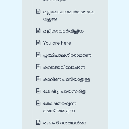
അന്ത:പുരം
മല്ലലോചനമാർമൌലേ
വല്ലഭേ
മല്ലികാവളർവില്ലിനു
You are here
പൃത്ഥീപാലശിരോമണേ
കുവലയവിലോചനേ
കാലിണപണിയാതുള്ള
ശേഷിച്ച പായസമിതു
തോഷമിയലുന്ന
മൊഴിയരുളുന്ന
രംഗം 6 ദശരഥന്‍റെ