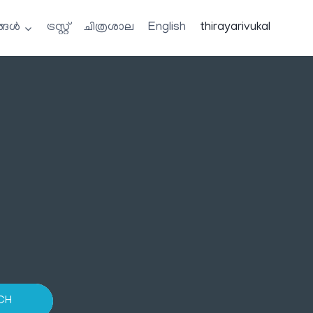
്ങൾ
ട്രസ്റ്റ്
ചിത്രശാല
English
thirayarivukal