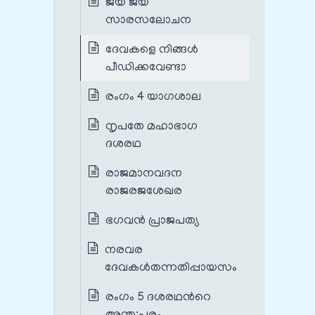
ജയ ജയ
സാരസലോചന
ദേവകളെ നിങ്ങൾ‍
പീഡിക്കവേണ്ടാ
രംഗം 4 യാഗശാല
നൃപതേ മഹാഭാഗ
ദശരഥ
രാജമാനവദന
രാജരജശേഖര
ഭഗവൻ പ്രാജപത്യ
നരവര
ദേവകൾതന്നതിപ്പായസം
രംഗം 5 ദശരഥന്‍റെ