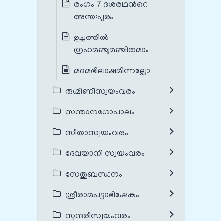
രംഗം 7 ദശരഥന്‍റെ
അന്ത:പുരം
ഉച്ചത്തിൽ
ഗ്രഹമഞ്ചുമഞ്ചിതമാം
മദമഭിലാഷമിന്നല്ലോ
രുഗ്മിണീസ്വയംവരം
സന്താനഗോപാലം
സീതാസ്വയംവരം
ദേവയാനി സ്വയംവരം
സേതുബന്ധനം
ശ്രീരാമപട്ടാഭിഷേകം
സുന്ദരീസ്വയംവരം