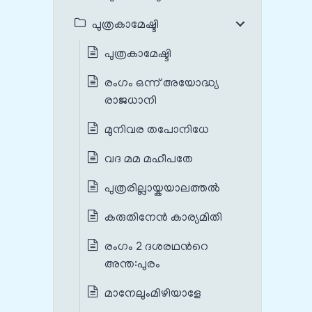
പുത്രകാമേഷ്ടി
പുത്രകാമേഷ്ടി
രംഗം ഒന്ന് അയോദ്ധ്യ
രാജധാനി
മുനിവര തപോനിധേ
വദ മമ മഹീപതേ
പുത്രരില്ലായ്കയാലത്തൽ
കരുതിനേൻ കാര്യമിതി
രംഗം 2 ദശരഥന്‍റെ
അന്ത:പുരം
മാനേലുംമിഴിയാളേ