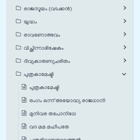
രാജസൂയം (വടക്കൻ)
യുദ്ധം
രാവണോത്ഭവം
വിച്ഛിന്നാഭിഷേകം
ദിവ്യകാരുണ്യചരിതം
പുത്രകാമേഷ്ടി
പുത്രകാമേഷ്ടി
രംഗം ഒന്ന് അയോദ്ധ്യ രാജധാനി
മുനിവര തപോനിധേ
വദ മമ മഹീപതേ