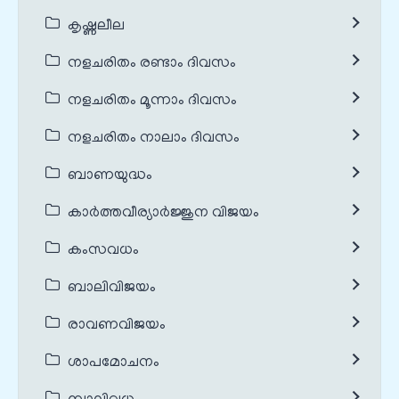
കൃഷ്ണലീല
നളചരിതം രണ്ടാം ദിവസം
നളചരിതം മൂന്നാം ദിവസം
നളചരിതം നാലാം ദിവസം
ബാണയുദ്ധം
കാർത്തവീര്യാർജ്ജുന വിജയം
കംസവധം
ബാലിവിജയം
രാവണവിജയം
ശാപമോചനം