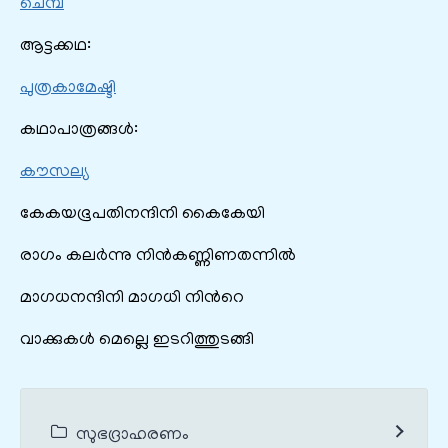
ചെമ്പ
ആട്ടക്കഥ:
പുത്രകാമേഷ്ടി
കഥാപാത്രങ്ങൾ:
കൗസല്യ
കേകയഭൂപതിനന്ദിനി കൈകേയി
രാഗം കലർന്നു നിന്‍കണ്ണിണതന്നിൽ
മാഗധനന്ദിനി മാഗധി നിന്‍റെ
വാക്കുകൾ മെല്ലെ ഇടറിത്തുടങ്ങി
സുഭദ്രാഹരണം