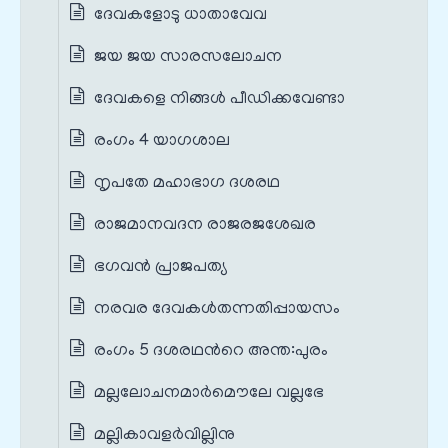
ദേവകളോടു ധാതാവേവ
ജയ ജയ സാരസലോചന
ദേവകളെ നിങ്ങൾ‍ പീഡിക്കവേണ്ടാ
രംഗം 4 യാഗശാല
നൃപതേ മഹാഭാഗ ദശരഥ
രാജമാനവദന രാജരജശേഖര
ഭഗവൻ പ്രാജപത്യ
നരവര ദേവകൾതന്നതിപ്പായസം
രംഗം 5 ദശരഥന്‍റെ അന്ത:പുരം
മല്ലലോചനമാർമൌലേ വല്ലഭേ
മല്ലികാവളർവില്ലിനു