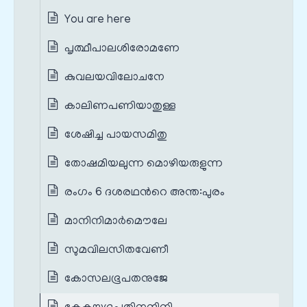
You are here
പൃത്ഥീപാലശിരോമണേ
കുവലയവിലോചനേ
കാലിണപണിയാതുള്ള
ശേഷിച്ച പായസമിതു
തോഷമിയലുന്ന മൊഴിയരുളുന്ന
രംഗം 6 ദശരഥന്‍റെ അന്ത:പുരം
മാനിനിമാർമൌലേ
സുമവിലസിതവേണീ
കോസലഭൂപതനുജേ