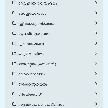
ദേവയാനി സ്വയംവരം
സേതുബന്ധനം
ശ്രീരാമപട്ടാഭിഷേകം
സുന്ദരീസ്വയംവരം
പൂതനാമോക്ഷം
പ്രഹ്ലാദ ചരിതം
രാജസൂയം (തെക്കൻ)
ദുര്യോധനവധം
നരകാസുരവധം
നിഴൽക്കുത്ത്
നളചരിതം ഒന്നാം ദിവസം