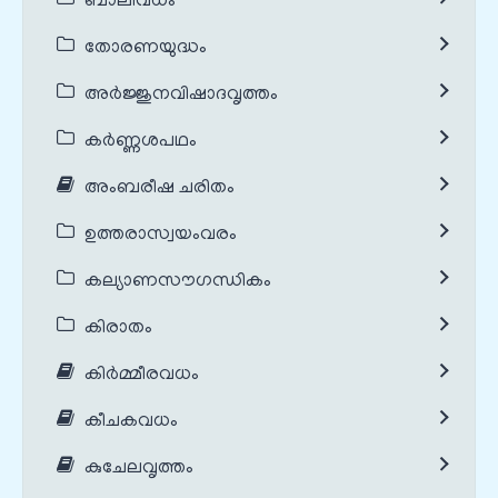
ബാലിവധം
തോരണയുദ്ധം
അർജ്ജുനവിഷാദവൃത്തം
കർണ്ണശപഥം
അംബരീഷ ചരിതം
ഉത്തരാസ്വയംവരം
കല്യാണസൗഗന്ധികം
കിരാതം
കിർമ്മീരവധം
കീചകവധം
കുചേലവൃത്തം