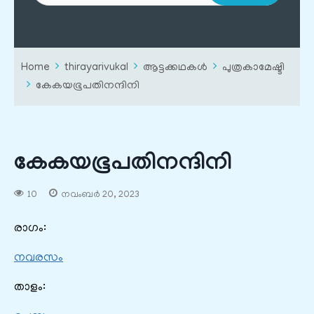
Home
thirayarivukal
ആട്ടക്കഥകൾ
പുത്രകാമേഷ്ടി
കേകയഭൂപതിനന്ദിനി
കേകയഭൂപതിനന്ദിനി
10
നവംബർ 20, 2023
രാഗം:
നവരസം
താളം: