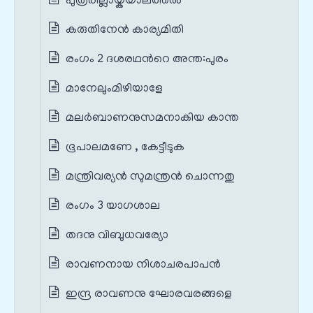
പുത്രരില്ലായ്കയാലത്തൽ
കരുതിനേൻ കാര്യമിതി
രംഗം 2 ദശരഥന്‍റെ അന്ത:പുരം
മാനേലുംമിഴിയാളേ
മലർബാണനുസമനാകിയ കാന്ത
ഭൂപാലമണേ , കേട്ടീടുക
മന്ത്രിവര്യൻ‍ സുമന്ത്രൻ‍ ചൊന്നതു
രംഗം 3 യാഗശാല
തദനു വിബുധവര്യോ
രാവണനായ നിശാചരപാപൻ
ഇന്ദ്ര രാവണനു ഘോരവരങ്ങളെ