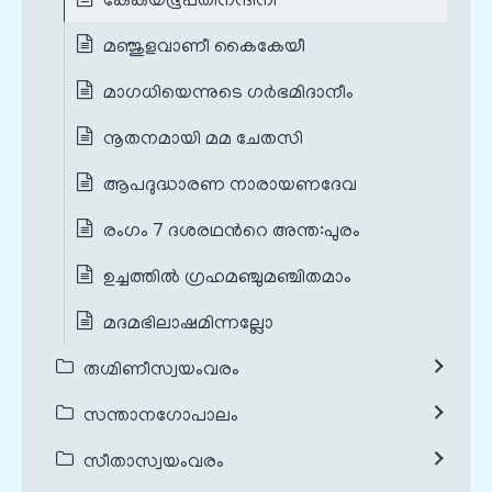
കേകയഭൂപതിനന്ദിനി
മഞ്ജുളവാണീ കൈകേയീ
മാഗധിയെന്നുടെ ഗർഭമിദാനീം
നൂതനമായി മമ ചേതസി
ആപദുദ്ധാരണ നാരായണദേവ
രംഗം 7 ദശരഥന്‍റെ അന്ത:പുരം
ഉച്ചത്തിൽ ഗ്രഹമഞ്ചുമഞ്ചിതമാം
മദമഭിലാഷമിന്നല്ലോ
രുഗ്മിണീസ്വയംവരം
സന്താനഗോപാലം
സീതാസ്വയംവരം