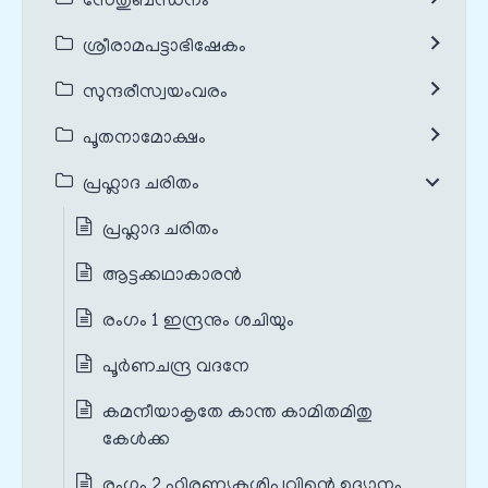
സേതുബന്ധനം
ശ്രീരാമപട്ടാഭിഷേകം
സുന്ദരീസ്വയംവരം
പൂതനാമോക്ഷം
പ്രഹ്ലാദ ചരിതം
പ്രഹ്ലാദ ചരിതം
ആട്ടക്കഥാകാരൻ
രംഗം 1 ഇന്ദ്രനും ശചിയും
പൂർണചന്ദ്ര വദനേ
കമനീയാകൃതേ കാന്ത കാമിതമിതു
കേൾക്ക
രംഗം 2 ഹിരണ്യകശിപുവിന്റെ ഉദ്യാനം