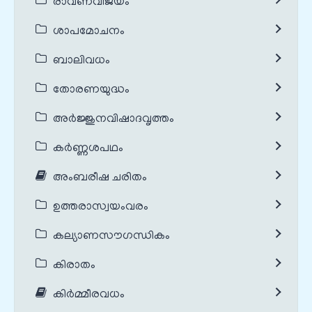
രാവണവിജയം
ശാപമോചനം
ബാലിവധം
തോരണയുദ്ധം
അർജ്ജുനവിഷാദവൃത്തം
കർണ്ണശപഥം
അംബരീഷ ചരിതം
ഉത്തരാസ്വയംവരം
കല്യാണസൗഗന്ധികം
കിരാതം
കിർമ്മീരവധം