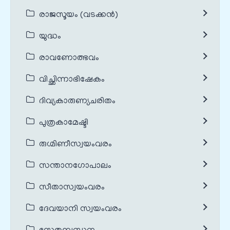
രാജസൂയം (വടക്കൻ)
യുദ്ധം
രാവണോത്ഭവം
വിച്ഛിന്നാഭിഷേകം
ദിവ്യകാരുണ്യചരിതം
പുത്രകാമേഷ്ടി
രുഗ്മിണീസ്വയംവരം
സന്താനഗോപാലം
സീതാസ്വയംവരം
ദേവയാനി സ്വയംവരം