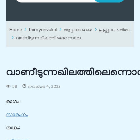
Home
thirayarivukal
ആട്ടക്കഥകൾ
പ്രഹ്ലാദ ചരിതം
വാണീടുന്നഖിലത്തിലെന്നൊരു
വാണീടുന്നഖിലത്തിലെന്നൊ
58
നവംബർ 4, 2023
രാഗം:
സാരംഗം
താളം: