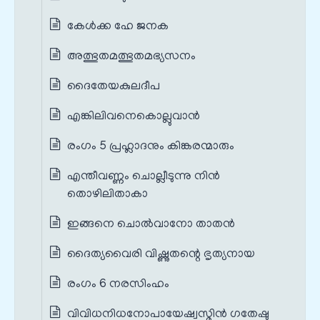
കേൾക്ക ഹേ ജനക
അത്ഭുതമത്ഭുതമഭ്യസനം
ദൈതേയകുലദീപ
എങ്കിലിവനെകൊല്ലുവാൻ
രംഗം 5 പ്രഹ്ലാദനും കിങ്കരന്മാരും
എന്തീവണ്ണം ചൊല്ലീടുന്നു നിൻ
തൊഴിലിതാകാ
ഇങ്ങനെ ചൊൽവാനോ താതൻ
ദൈത്യവൈരി വിഷ്ണുതന്റെ ഭൃത്യനായ
രംഗം 6 നരസിംഹം
വിവിധനിധനോപായേഷ്വസ്മിൻ ഗതേഷു