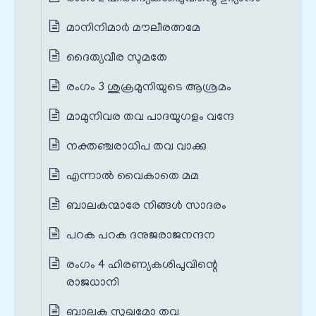
മാനിനിമാർ മൗലീരത്നമേ
ദൈത്യവീര സുമതേ
രംഗം 3 ശുക്രമുനിയുടെ ആശ്രമം
മാമുനിവര തവ പാദയുഗളം വന്ദേ
നക്തഞ്ചരാധിപ തവ വാക്കു
എന്നാൽ വൈകാതെ മമ
ബാലകന്മാരേ നിങ്ങൾ സാദരം
പറക പറക ദനുജരാജനന്ദന
രംഗം 4 ഹിരണ്യകശിപുവിന്റെ
രാജധാനി
ബാലക സുഖമോ തവ