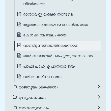
നിരർത്ഥതാ
ദാനവേന്ദ്ര ധരിക്ക നിന്നുടെ
ആരെടാ ബലമെന്നു ചൊൽക ശഠാ
കേൾക്ക മേ ബലം താത
വാണീടുന്നഖിലത്തിലെന്നൊരു
തൽക്കാലാനൽപകുപ്യത്സ്വവദനകുഹര
പാഹി പാഹി കൃപാനിധേ ജയ
വരിക സമീപേ വത്സാ
രാജസൂയം (തെക്കൻ)
ദുര്യോധനവധം
നരകാസുരവധം