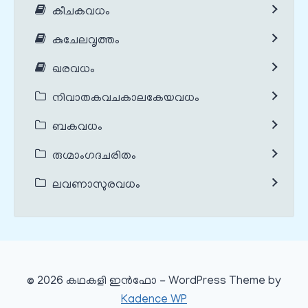
കീചകവധം
കുചേലവൃത്തം
ഖരവധം
നിവാതകവചകാലകേയവധം
ബകവധം
രുഗ്മാംഗദചരിതം
ലവണാസുരവധം
© 2026 കഥകളി ഇൻഫോ - WordPress Theme by
Kadence WP