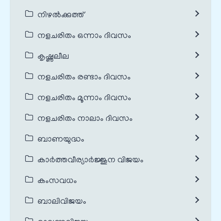
നിഴൽക്കുത്ത്
നളചരിതം ഒന്നാം ദിവസം
കൃഷ്ണലീല
നളചരിതം രണ്ടാം ദിവസം
നളചരിതം മൂന്നാം ദിവസം
നളചരിതം നാലാം ദിവസം
ബാണയുദ്ധം
കാർത്തവീര്യാർജ്ജുന വിജയം
കംസവധം
ബാലിവിജയം