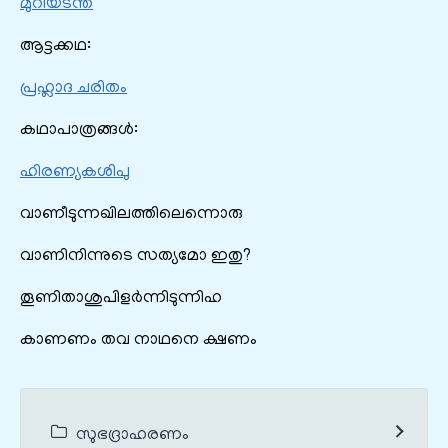
മുറിയടന്ത
ആട്ടക്കഥ:
പ്രഹ്ലാദ ചരിതം
കഥാപാത്രങ്ങൾ:
ഹിരണ്യകശിപു
വാണീടുന്നഖിലത്തിലെന്നൊരു
വാണിനിന്നുടെ സത്യമോ ഇതു?
തൂണിതാശുപിളർന്നിടുന്നിഹ
കാണണം തവ നാഥനെ ക്ഷണം
സുഭദ്രാഹരണം