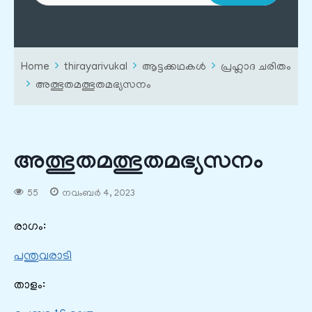
Home
thirayarivukal
ആട്ടക്കഥകൾ
പ്രഹ്ലാദ ചരിതം
അത്ഭുതമത്ഭുതമഭ്യസനം
അത്ഭുതമത്ഭുതമഭ്യസനം
55
നവംബർ 4, 2023
രാഗം:
പന്തുവരാടി
താളം: