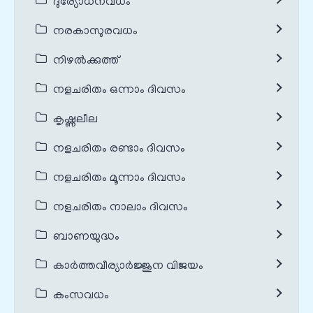
ദുര്യോധനവധം
നരകാസുരവധം
നിഴൽക്കുത്ത്
നളചരിതം ഒന്നാം ദിവസം
കൃഷ്ണലീല
നളചരിതം രണ്ടാം ദിവസം
നളചരിതം മൂന്നാം ദിവസം
നളചരിതം നാലാം ദിവസം
ബാണയുദ്ധം
കാർത്തവീര്യാർജ്ജുന വിജയം
കംസവധം