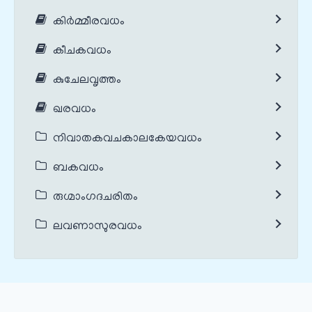
കിർമ്മീരവധം
കീചകവധം
കുചേലവൃത്തം
ഖരവധം
നിവാതകവചകാലകേയവധം
ബകവധം
രുഗ്മാംഗദചരിതം
ലവണാസുരവധം