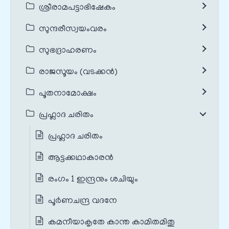
ശ്രീരാമപട്ടാഭിഷേകം
സുന്ദരീസ്വയംവരം
സുഭദ്രാഹരണം
രാജസൂയം (വടക്കൻ)
പൂതനാമോക്ഷം
പ്രഹ്ലാദ ചരിതം
പ്രഹ്ലാദ ചരിതം
ആട്ടക്കഥാകാരൻ
രംഗം 1 ഇന്ദ്രനും ശചിയും
പൂർണചന്ദ്ര വദനേ
കമനീയാകൃതേ കാന്ത കാമിതമിതു