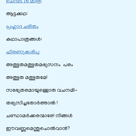
ചെമ്പട 16 മാത്ര
ആട്ടക്കഥ:
പ്രഹ്ലാദ ചരിതം
കഥാപാത്രങ്ങൾ:
ഹിരണ്യകശിപു
അത്ഭുതമത്ഭുതമഭ്യസനം പരം
അത്ഭുത മത്ഭുതമേ!
സഭ്യേതരമായുള്ളൊരു വചനമി-
തഭ്യസിച്ചതോർത്താൽ !
ചണ്ഡാമർക്കരന്മാരേ! നിങ്ങൾ
ഈവണ്ണമെന്തുചൊൽവാൻ?