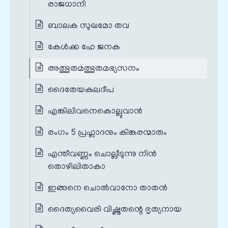
രാജധാനി
ബാലക സുഖമോ തവ
കേൾക്ക ഹേ ജനക
അത്ഭുതമത്ഭുതമഭ്യസനം
ദൈതേയകുലദീപ
എങ്കിലിവനെകൊല്ലുവാൻ
രംഗം 5 പ്രഹ്ലാദനും കിങ്കരന്മാരും
എന്തീവണ്ണം ചൊല്ലീടുന്നു നിൻ
തൊഴിലിതാകാ
ഇങ്ങനെ ചൊൽവാനോ താതൻ
ദൈത്യവൈരി വിഷ്ണുതന്റെ ഭൃത്യനായ