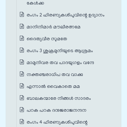
കേൾക്ക
രംഗം 2 ഹിരണ്യകശിപുവിന്റെ ഉദ്യാനം
മാനിനിമാർ മൗലീരത്നമേ
ദൈത്യവീര സുമതേ
രംഗം 3 ശുക്രമുനിയുടെ ആശ്രമം
മാമുനിവര തവ പാദയുഗളം വന്ദേ
നക്തഞ്ചരാധിപ തവ വാക്കു
എന്നാൽ വൈകാതെ മമ
ബാലകന്മാരേ നിങ്ങൾ സാദരം
പറക പറക ദനുജരാജനന്ദന
രംഗം 4 ഹിരണ്യകശിപുവിന്റെ