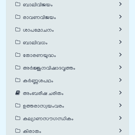
ബാലിവിജയം
രാവണവിജയം
ശാപമോചനം
ബാലിവധം
തോരണയുദ്ധം
അർജ്ജുനവിഷാദവൃത്തം
കർണ്ണശപഥം
അംബരീഷ ചരിതം
ഉത്തരാസ്വയംവരം
കല്യാണസൗഗന്ധികം
കിരാതം