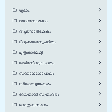
യുദ്ധം
രാവണോത്ഭവം
വിച്ഛിന്നാഭിഷേകം
ദിവ്യകാരുണ്യചരിതം
പുത്രകാമേഷ്ടി
രുഗ്മിണീസ്വയംവരം
സന്താനഗോപാലം
സീതാസ്വയംവരം
ദേവയാനി സ്വയംവരം
സേതുബന്ധനം