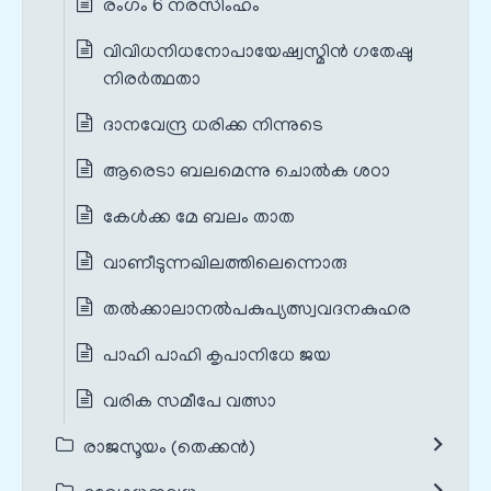
രംഗം 6 നരസിംഹം
വിവിധനിധനോപായേഷ്വസ്മിൻ ഗതേഷു
നിരർത്ഥതാ
ദാനവേന്ദ്ര ധരിക്ക നിന്നുടെ
ആരെടാ ബലമെന്നു ചൊൽക ശഠാ
കേൾക്ക മേ ബലം താത
വാണീടുന്നഖിലത്തിലെന്നൊരു
തൽക്കാലാനൽപകുപ്യത്സ്വവദനകുഹര
പാഹി പാഹി കൃപാനിധേ ജയ
വരിക സമീപേ വത്സാ
രാജസൂയം (തെക്കൻ)