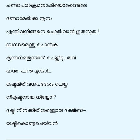
ചണ്ഡപരാക്രമനാകിയൊരെന്നുടെ
ദണ്ഡമേൽക്ക നൂനം
എന്തിവനിങ്ങനെ ചൊൽവാൻ ഗുരുസുത !
ബന്ധമെന്തു ചൊൽക
കൃന്തനമതുഞാൻ ചെയ്തീടും തവ
ഹന്ത ഹന്ത മൂഢാ!….
കഷ്ടമിതിവനുപദേശം ചെയ്ത
നികൃഷ്ടനായ നീയ്യോ ?
ദുഷ്ട! നിനക്കിതിനുള്ളൊരു ദക്ഷിണ-
യഷ്ടികൊണ്ടുചെയ്‌വൻ