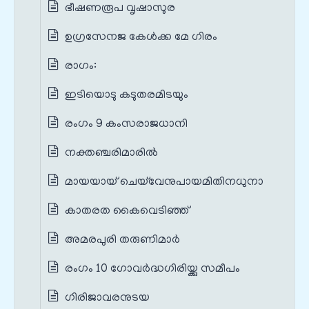
ഭീഷണരൂപ വൃഷാസുര
ഉഗ്രസേനജ കേൾക്ക മേ ഗിരം
രാഗം:
ഇടിയൊടു കടുതരമിടയും
രംഗം 9 കംസരാജധാനി
നക്തഞ്ചരിമാരിൽ
മായയായ് ചെയ്‌വേനുപായമിതിനധുനാ
കാതരത കൈവെടിഞ്ഞ്
അമരപുരി തരുണിമാർ
രംഗം 10 ഗോവർദ്ധഗിരിയ്ക്കു സമീപം
ഗിരിജാവരനുടയ