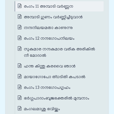
രംഗം 11 അമ്പാടി വർണ്ണന
അമ്പാടി ഗുണം വർണ്ണിച്ചീടുവാൻ
നന്ദനിലയമതാ കാണുന്നു
രംഗം 12 നന്ദഗോപനിലയം
സുകുമാര നന്ദകുമാര വരിക അരികിൽ
നീ മോദാൽ
ഹന്ത കിന്തു കരവൈ ഞാൻ
മായാഗോപോ ത്‌ധടിതി കപടാൽ
രംഗം 13 നന്ദഗോപഗൃഹം
ഭർഗ്ഗപാദാംബുജഭക്തരിൽ മുമ്പനാം
മംഗലമാശു ഭവിയ്ക്കും