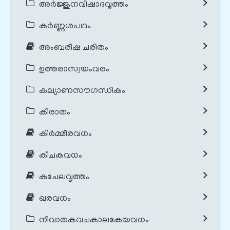
അർജ്ജുനവിഷാദവൃത്തം
കർണ്ണശപഥം
അംബരീഷ ചരിതം
ഉത്തരാസ്വയംവരം
കല്യാണസൗഗന്ധികം
കിരാതം
കിർമ്മീരവധം
കീചകവധം
കുചേലവൃത്തം
ഖരവധം
നിവാതകവചകാലകേയവധം