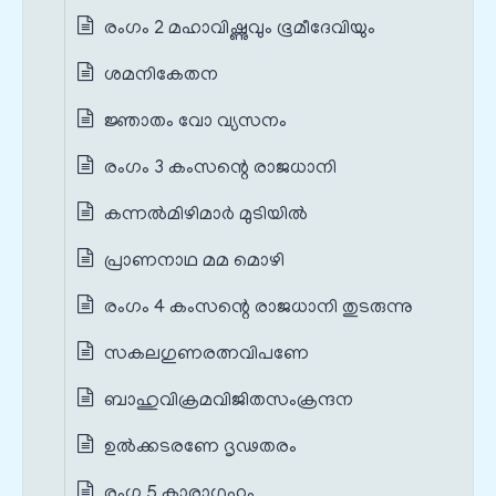
രംഗം 2 മഹാവിഷ്ണുവും ഭൂമീദേവിയും
ശമനികേതന
ജ്ഞാതം വോ വ്യസനം
രംഗം 3 കംസന്റെ രാജധാനി
കന്നൽമിഴിമാർ മുടിയിൽ
പ്രാണനാഥ മമ മൊഴി
രംഗം 4 കംസന്റെ രാജധാനി തുടരുന്നു
സകലഗുണരത്നവിപണേ
ബാഹുവിക്രമവിജിതസംക്രന്ദന
ഉൽക്കടരണേ ദൃഢതരം
രംഗ 5 കാരാഗൃഹം