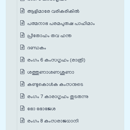
ആളിമാരേ വരികരികിൽ
പത്മനാഭ പരമപുരുഷ പാഹിമാം
പ്രീതോഹം തവ ഹന്ത
ദണ്ഡകം
രംഗം 6 കംസഗൃഹം (രാത്രി)
ശത്തുണാശണശുണാ
കണ്ടുകൊൾക കംസനുടെ
രംഗം 7 കാരാഗൃഹം തുടരുന്നു
ഭോ ഭോജേശ
രംഗം 8 കംസരാജധാനി