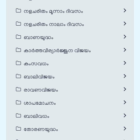
നളചരിതം മൂന്നാം ദിവസം
നളചരിതം നാലാം ദിവസം
ബാണയുദ്ധം
കാർത്തവീര്യാർജ്ജുന വിജയം
കംസവധം
ബാലിവിജയം
രാവണവിജയം
ശാപമോചനം
ബാലിവധം
തോരണയുദ്ധം