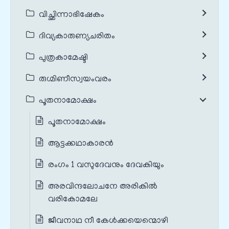
വിച്ഛിന്നാഭിഷേകം
ദിവ്യകാരുണ്യചരിതം
പുത്രകാമേഷ്ടി
രുഗ്മിണീസ്വയംവരം
പൂതനാമോക്ഷം
പൂതനാമോക്ഷം
ആട്ടക്കഥാകാരൻ
രംഗം 1 വസുദേവനും ദേവകിയും
അരവിന്ദലോചനേ അരികിൽ
വരികോമലേ
ജീവനാഥ നീ കേൾക്കയെന്മൊഴി