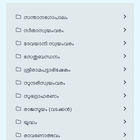
സന്താനഗോപാലം
സീതാസ്വയംവരം
ദേവയാനി സ്വയംവരം
സേതുബന്ധനം
ശ്രീരാമപട്ടാഭിഷേകം
സുന്ദരീസ്വയംവരം
സുഭദ്രാഹരണം
രാജസൂയം (വടക്കൻ)
യുദ്ധം
രാവണോത്ഭവം