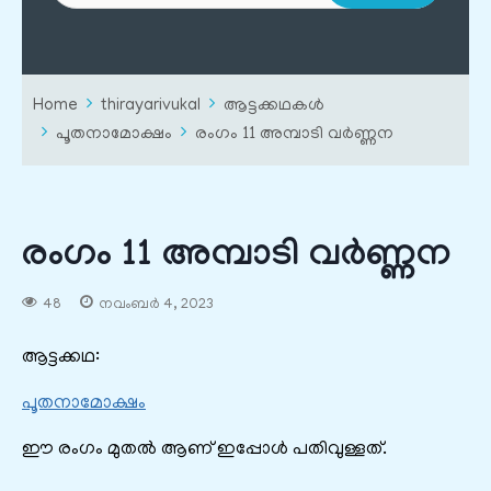
Home
thirayarivukal
ആട്ടക്കഥകൾ
പൂതനാമോക്ഷം
രംഗം 11 അമ്പാടി വർണ്ണന
രംഗം 11 അമ്പാടി വർണ്ണന
48
നവംബർ 4, 2023
ആട്ടക്കഥ:
പൂതനാമോക്ഷം
ഈ രംഗം മുതൽ ആണ് ഇപ്പോൾ പതിവുള്ളത്.