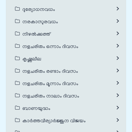
ദുര്യോധനവധം
നരകാസുരവധം
നിഴൽക്കുത്ത്
നളചരിതം ഒന്നാം ദിവസം
കൃഷ്ണലീല
നളചരിതം രണ്ടാം ദിവസം
നളചരിതം മൂന്നാം ദിവസം
നളചരിതം നാലാം ദിവസം
ബാണയുദ്ധം
കാർത്തവീര്യാർജ്ജുന വിജയം