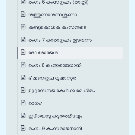
രംഗം 6 കംസഗൃഹം (രാത്രി)
ശത്തുണാശണശുണാ
കണ്ടുകൊൾക കംസനുടെ
രംഗം 7 കാരാഗൃഹം തുടരുന്നു
ഭോ ഭോജേശ
രംഗം 8 കംസരാജധാനി
ഭീഷണരൂപ വൃഷാസുര
ഉഗ്രസേനജ കേൾക്ക മേ ഗിരം
രാഗം:
ഇടിയൊടു കടുതരമിടയും
രംഗം 9 കംസരാജധാനി