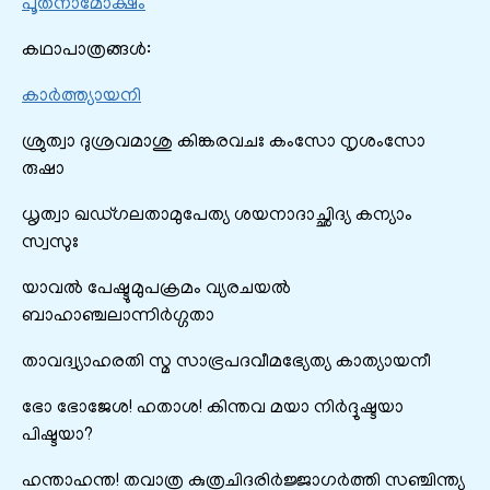
പൂതനാമോക്ഷം
കഥാപാത്രങ്ങൾ:
കാർത്ത്യായനി
ശ്രുത്വാ ദുശ്രവമാശു കിങ്കരവചഃ കംസോ നൃശംസോ
രുഷാ
ധൃത്വാ ഖഡ്‌ഗലതാമുപേത്യ ശയനാദാച്ഛിദ്യ കന്യാം
സ്വസുഃ
യാവൽ പേഷ്ടുമുപക്രമം വ്യരചയൽ
ബാഹാഞ്ചലാന്നിർഗ്ഗതാ
താവദ്വ്യാഹരതി സ്മ സാഭ്രപദവീമഭ്യേത്യ കാത്യായനീ
ഭോ ഭോജേശ! ഹതാശ! കിന്തവ മയാ നിർദ്ദുഷ്ടയാ
പിഷ്ടയാ?
ഹന്താഹന്ത! തവാത്ര കുത്രചിദരിർജ്ജാഗർത്തി സഞ്ചിന്ത്യ