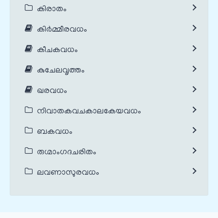
കിരാതം
കിർമ്മീരവധം
കീചകവധം
കുചേലവൃത്തം
ഖരവധം
നിവാതകവചകാലകേയവധം
ബകവധം
രുഗ്മാംഗദചരിതം
ലവണാസുരവധം