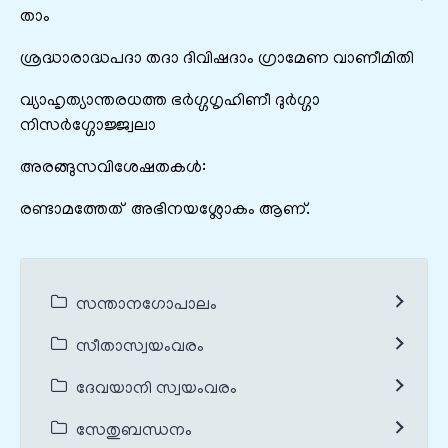
താം
ശ്രദ്ധാരാദ്ധപദാ തദാ ദിവിഷദാം ഗ്രാമേണ വാണീമിതി
വ്യാഹൃത്യാന്തരധത്ത ഭർഗ്ഗഗൃഹിണീ ദുർഗ്ഗാ
നിസർഗ്ഗോജ്ജ്വലാ
അരങ്ങുസവിശേഷതകൾ:
രണ്ടാമത്തേത് അഭിനയശ്ലോകം ആണ്.
സന്താനഗോപാലം
സീതാസ്വയംവരം
ദേവയാനി സ്വയംവരം
സേതുബന്ധനം