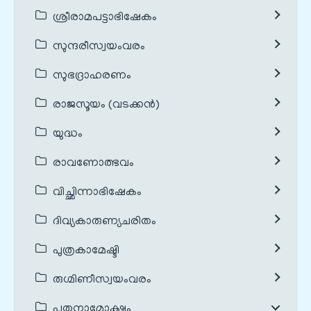
ശ്രീരാമപട്ടാഭിഷേകം
സുന്ദരീസ്വയംവരം
സുഭദ്രാഹരണം
രാജസൂയം (വടക്കൻ)
യുദ്ധം
രാവണോത്ഭവം
വിച്ഛിന്നാഭിഷേകം
ദിവ്യകാരുണ്യചരിതം
പുത്രകാമേഷ്ടി
രുഗ്മിണീസ്വയംവരം
പൂതനാമോക്ഷം