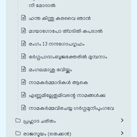
നീ മോദാൽ
ഹന്ത കിന്തു കരവൈ ഞാൻ
മായാഗോപോ ത്‌ധടിതി കപടാൽ
രംഗം 13 നന്ദഗോപഗൃഹം
ഭർഗ്ഗപാദാംബുജഭക്തരിൽ മുമ്പനാം
മംഗലമാശു ഭവിയ്ക്കും
നാമകർമ്മാദികൾ ആകെ
എണ്ണമില്ലേതുമിവന്റെ നാമങ്ങൾക്കു
നാമകർമ്മവിരചയ്യ ഗർഗ്ഗമുനിപുംഗവേ
പ്രഹ്ലാദ ചരിതം
രാജസൂയം (തെക്കൻ)