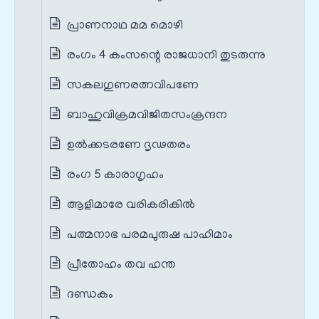
പ്രാണനാഥ മമ മൊഴി
രംഗം 4 കംസന്റെ രാജധാനി തുടരുന്നു
സകലഗുണരത്നവിപണേ
ബാഹുവിക്രമവിജിതസംക്രന്ദന
ഉൽക്കടരണേ ദൃഢതരം
രംഗ 5 കാരാഗൃഹം
ആളിമാരേ വരികരികിൽ
പത്മനാഭ പരമപുരുഷ പാഹിമാം
പ്രീതോഹം തവ ഹന്ത
ദണ്ഡകം