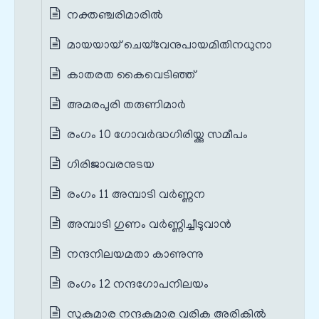
നക്തഞ്ചരിമാരിൽ
മായയായ് ചെയ്‌വേനുപായമിതിനധുനാ
കാതരത കൈവെടിഞ്ഞ്
അമരപുരി തരുണിമാർ
രംഗം 10 ഗോവർദ്ധഗിരിയ്ക്കു സമീപം
ഗിരിജാവരനുടയ
രംഗം 11 അമ്പാടി വർണ്ണന
അമ്പാടി ഗുണം വർണ്ണിച്ചീടുവാൻ
നന്ദനിലയമതാ കാണുന്നു
രംഗം 12 നന്ദഗോപനിലയം
സുകുമാര നന്ദകുമാര വരിക അരികിൽ