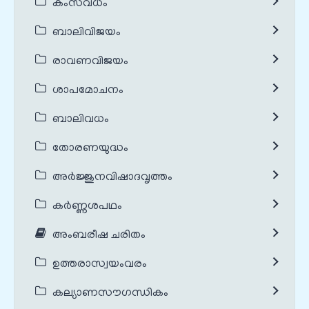
കംസവധം
ബാലിവിജയം
രാവണവിജയം
ശാപമോചനം
ബാലിവധം
തോരണയുദ്ധം
അർജ്ജുനവിഷാദവൃത്തം
കർണ്ണശപഥം
അംബരീഷ ചരിതം
ഉത്തരാസ്വയംവരം
കല്യാണസൗഗന്ധികം