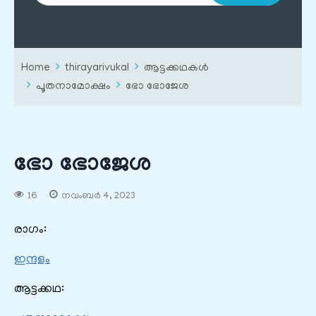
Home
thirayarivukal
ആട്ടക്കഥകൾ
പൂതനാമോക്ഷം
ഭോ ഭോജേശ
ഭോ ഭോജേശ
16
നവംബർ 4, 2023
രാഗം:
ഇന്ദളം
ആട്ടക്കഥ: