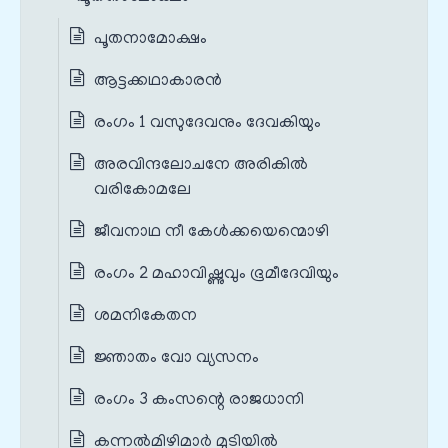
പൂതനാമോക്ഷം
ആട്ടക്കഥാകാരൻ
രംഗം 1 വസുദേവനും ദേവകിയും
അരവിന്ദലോചനേ അരികിൽ
വരികോമലേ
ജീവനാഥ നീ കേൾക്കയെന്മൊഴി
രംഗം 2 മഹാവിഷ്ണുവും ഭൂമീദേവിയും
ശമനികേതന
ജ്ഞാതം വോ വ്യസനം
രംഗം 3 കംസന്റെ രാജധാനി
കന്നൽമിഴിമാർ മുടിയിൽ