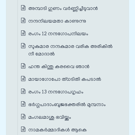
അമ്പാടി ഗുണം വർണ്ണിച്ചീടുവാൻ
നന്ദനിലയമതാ കാണുന്നു
രംഗം 12 നന്ദഗോപനിലയം
സുകുമാര നന്ദകുമാര വരിക അരികിൽ
നീ മോദാൽ
ഹന്ത കിന്തു കരവൈ ഞാൻ
മായാഗോപോ ത്‌ധടിതി കപടാൽ
രംഗം 13 നന്ദഗോപഗൃഹം
ഭർഗ്ഗപാദാംബുജഭക്തരിൽ മുമ്പനാം
മംഗലമാശു ഭവിയ്ക്കും
നാമകർമ്മാദികൾ ആകെ