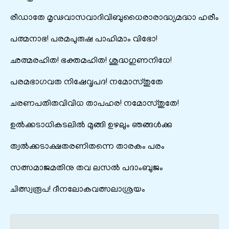
രീഡാതേ മൃഢവാസവാദിവിബുധൈരാരാദ്ധ്യമദ്ധാ ഹരീം
പത്മനാഭ! പരമപുരുഷ പാഹിമാം വിഭോ!
ഛത്മരഹിത! ഭക്തമഹിത! ശുദ്ധഗുണനിധേ!
പരമഭാഗവത നിഷേവൃപദ! നമോസ്തുതേ
ചരണപതിതവിവിധ താപഹര! നമോസ്തുതേ!
ഉൽക്കടാധികടലിൽ മുങ്ങി ഉഴലും ഞങ്ങൾക്കു
ത്വൽക്കടാക്ഷതരണിതന്നെ താരകം പരം
സത്സമാജമതിനു തവ ലസൽ പദാംബുജം
ചിത്സ്വരൂപ! ദീനലോകവത്സലാശ്രയം