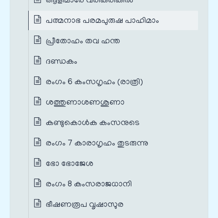
ആളിമാരേ വരികരികിൽ
പത്മനാഭ പരമപുരുഷ പാഹിമാം
പ്രീതോഹം തവ ഹന്ത
ദണ്ഡകം
രംഗം 6 കംസഗൃഹം (രാത്രി)
ശത്തുണാശണശുണാ
കണ്ടുകൊൾക കംസനുടെ
രംഗം 7 കാരാഗൃഹം തുടരുന്നു
ഭോ ഭോജേശ
രംഗം 8 കംസരാജധാനി
ഭീഷണരൂപ വൃഷാസുര