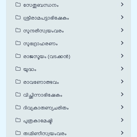
സേതുബന്ധനം
ശ്രീരാമപട്ടാഭിഷേകം
സുന്ദരീസ്വയംവരം
സുഭദ്രാഹരണം
രാജസൂയം (വടക്കൻ)
യുദ്ധം
രാവണോത്ഭവം
വിച്ഛിന്നാഭിഷേകം
ദിവ്യകാരുണ്യചരിതം
പുത്രകാമേഷ്ടി
രുഗ്മിണീസ്വയംവരം