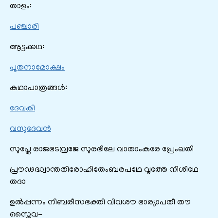
താളം:
പഞ്ചാരി
ആട്ടക്കഥ:
പൂതനാമോക്ഷം
കഥാപാത്രങ്ങൾ:
ദേവകി
വസുദേവൻ
സുപ്തേ രാജഭടവ്രജേ സുരഭിലേ വാതാംകുരേ പ്രേംഖതി
പ്രൗഢദ്ധ്വാന്തതിരോഹിതേംബരപഥേ വൃത്തേ നിശീഥേ
തദാ
ഉൽപ്പന്നം നിബരീസഭക്തി വിവശൗ ഭാര്യാപതീ തൗ
സ്തൈവ-