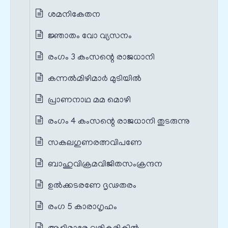
ശമനികേതന
ജ്ഞാതം വോ വ്യസനം
രംഗം 3 കംസന്റെ രാജധാനി
കന്നൽമിഴിമാർ മുടിയിൽ
പ്രാണനാഥ മമ മൊഴി
രംഗം 4 കംസന്റെ രാജധാനി തുടരുന്നു
സകലഗുണരത്നവിപണേ
ബാഹുവിക്രമവിജിതസംക്രന്ദന
ഉൽക്കടരണേ ദൃഢതരം
രംഗ 5 കാരാഗൃഹം