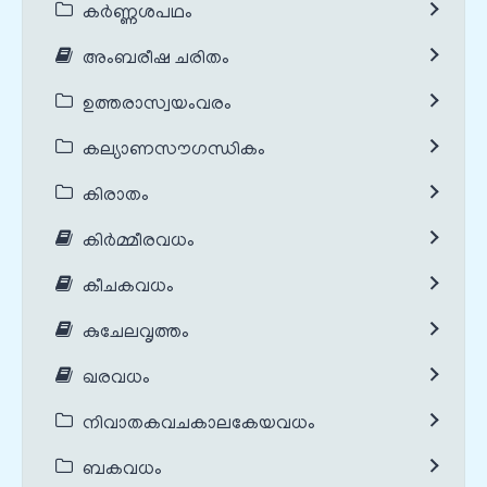
കർണ്ണശപഥം
അംബരീഷ ചരിതം
ഉത്തരാസ്വയംവരം
കല്യാണസൗഗന്ധികം
കിരാതം
കിർമ്മീരവധം
കീചകവധം
കുചേലവൃത്തം
ഖരവധം
നിവാതകവചകാലകേയവധം
ബകവധം