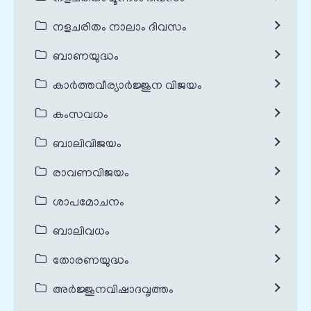
നളചരിതം നാലാം ദിവസം
ബാണയുദ്ധം
കാർത്തവീര്യാർജ്ജുന വിജയം
കംസവധം
ബാലിവിജയം
രാവണവിജയം
ശാപമോചനം
ബാലിവധം
തോരണയുദ്ധം
അർജ്ജുനവിഷാദവൃത്തം