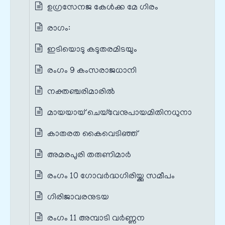
ഉഗ്രസേനജ കേൾക്ക മേ ഗിരം
രാഗം:
ഇടിയൊടു കടുതരമിടയും
രംഗം 9 കംസരാജധാനി
നക്തഞ്ചരിമാരിൽ
മായയായ് ചെയ്‌വേനുപായമിതിനധുനാ
കാതരത കൈവെടിഞ്ഞ്
അമരപുരി തരുണിമാർ
രംഗം 10 ഗോവർദ്ധഗിരിയ്ക്കു സമീപം
ഗിരിജാവരനുടയ
രംഗം 11 അമ്പാടി വർണ്ണന