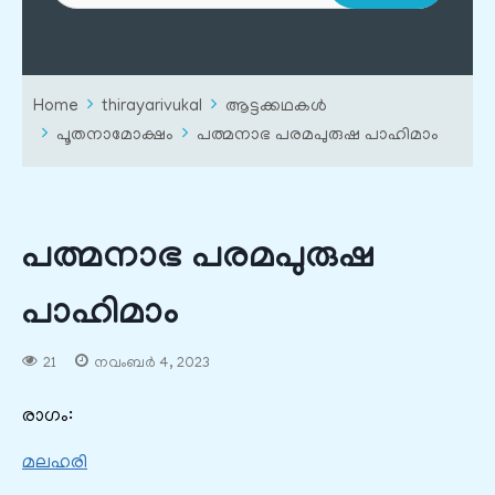
Home
thirayarivukal
ആട്ടക്കഥകൾ
പൂതനാമോക്ഷം
പത്മനാഭ പരമപുരുഷ പാഹിമാം
പത്മനാഭ പരമപുരുഷ
പാഹിമാം
21
നവംബർ 4, 2023
രാഗം:
മലഹരി