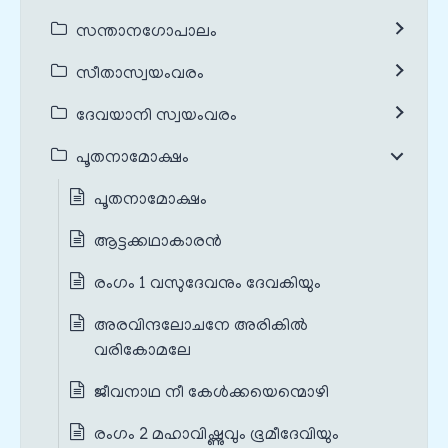
സന്താനഗോപാലം
സീതാസ്വയംവരം
ദേവയാനി സ്വയംവരം
പൂതനാമോക്ഷം
പൂതനാമോക്ഷം
ആട്ടക്കഥാകാരൻ
രംഗം 1 വസുദേവനും ദേവകിയും
അരവിന്ദലോചനേ അരികിൽ
വരികോമലേ
ജീവനാഥ നീ കേൾക്കയെന്മൊഴി
രംഗം 2 മഹാവിഷ്ണുവും ഭൂമീദേവിയും