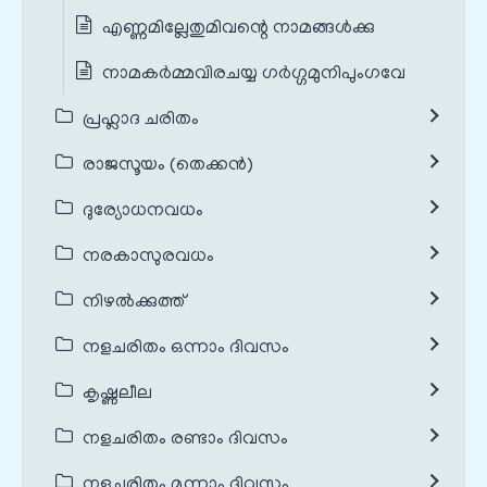
എണ്ണമില്ലേതുമിവന്റെ നാമങ്ങൾക്കു
നാമകർമ്മവിരചയ്യ ഗർഗ്ഗമുനിപുംഗവേ
പ്രഹ്ലാദ ചരിതം
രാജസൂയം (തെക്കൻ)
ദുര്യോധനവധം
നരകാസുരവധം
നിഴൽക്കുത്ത്
നളചരിതം ഒന്നാം ദിവസം
കൃഷ്ണലീല
നളചരിതം രണ്ടാം ദിവസം
നളചരിതം മൂന്നാം ദിവസം