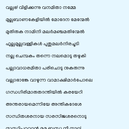
വല്ലഭ! വിളിക്കുന്നു വനമിതാ നമ്മേ
മുല്ലബാണകേളിയിൽ മോദേന മേന്മേൽ
മുതിരുക നാമിനി മലർമഞ്ചമതിന്മേൽ
ഫുല്ലമുല്ലവള്ളികൾ പുതുമലർനിരചൂടി
നല്ല ചെമ്പകം തന്നെ നലമൊടു തഴുകി
പല്ലാവാധരമിതാ പരിചൊടു നുകരുന്നു
വല്ലാഭാങ്കേ വാഴുന്ന വാമാക്ഷിമാർപോലെ
ഗന്ധഗിരിമാരുതദന്തിയിൽ കരയേറി
അന്തരായമെന്നിയേ അന്തികദേശേ
സന്ധിതശരനായ സരസിജശരനൊടു
സന്ധിപറവാൻ മമ ബന്ധു നീ നാഥ!