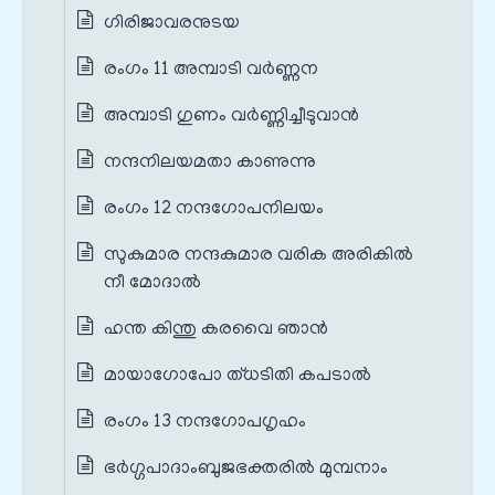
ഗിരിജാവരനുടയ
രംഗം 11 അമ്പാടി വർണ്ണന
അമ്പാടി ഗുണം വർണ്ണിച്ചീടുവാൻ
നന്ദനിലയമതാ കാണുന്നു
രംഗം 12 നന്ദഗോപനിലയം
സുകുമാര നന്ദകുമാര വരിക അരികിൽ
നീ മോദാൽ
ഹന്ത കിന്തു കരവൈ ഞാൻ
മായാഗോപോ ത്‌ധടിതി കപടാൽ
രംഗം 13 നന്ദഗോപഗൃഹം
ഭർഗ്ഗപാദാംബുജഭക്തരിൽ മുമ്പനാം