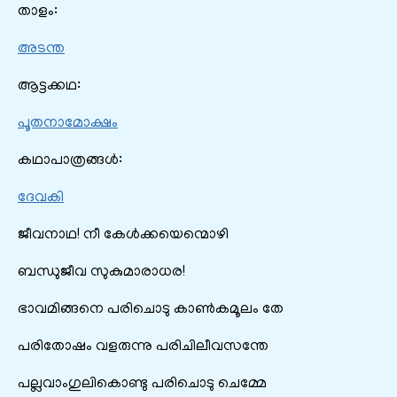
താളം:
അടന്ത
ആട്ടക്കഥ:
പൂതനാമോക്ഷം
കഥാപാത്രങ്ങൾ:
ദേവകി
ജീവനാഥ! നീ കേൾക്കയെന്മൊഴി
ബന്ധുജീവ സുകുമാരാധര!
ഭാവമിങ്ങനെ പരിചൊടു കാൺകമൂലം തേ
പരിതോഷം വളരുന്നു പരിചിലീവസന്തേ
പല്ലവാംഗുലികൊണ്ടു പരിചൊടു ചെമ്മേ