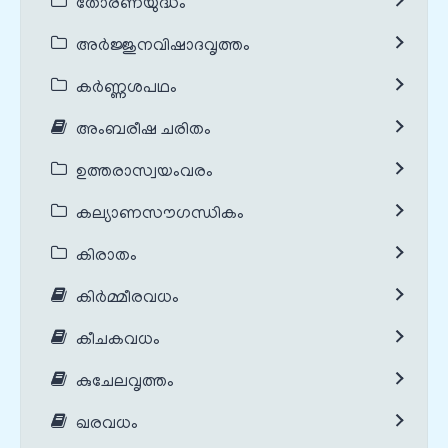
തോരണയുദ്ധം
അർജ്ജുനവിഷാദവൃത്തം
കർണ്ണശപഥം
അംബരീഷ ചരിതം
ഉത്തരാസ്വയംവരം
കല്യാണസൗഗന്ധികം
കിരാതം
കിർമ്മീരവധം
കീചകവധം
കുചേലവൃത്തം
ഖരവധം