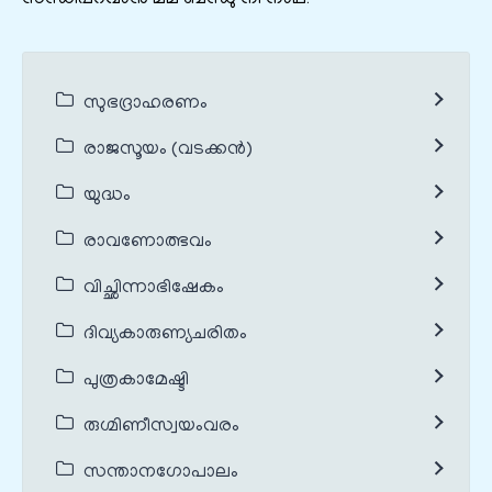
സുഭദ്രാഹരണം
രാജസൂയം (വടക്കൻ)
യുദ്ധം
രാവണോത്ഭവം
വിച്ഛിന്നാഭിഷേകം
ദിവ്യകാരുണ്യചരിതം
പുത്രകാമേഷ്ടി
രുഗ്മിണീസ്വയംവരം
സന്താനഗോപാലം