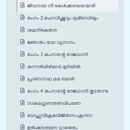
ജീവനാഥ നീ കേൾക്കയെന്മൊഴി
രംഗം 2 മഹാവിഷ്ണുവും ഭൂമീദേവിയും
ശമനികേതന
ജ്ഞാതം വോ വ്യസനം
രംഗം 3 കംസന്റെ രാജധാനി
കന്നൽമിഴിമാർ മുടിയിൽ
പ്രാണനാഥ മമ മൊഴി
രംഗം 4 കംസന്റെ രാജധാനി തുടരുന്നു
സകലഗുണരത്നവിപണേ
ബാഹുവിക്രമവിജിതസംക്രന്ദന
ഉൽക്കടരണേ ദൃഢതരം