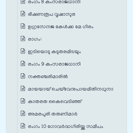
രംഗം 8 കംസരാജധാനി
ഭീഷണരൂപ വൃഷാസുര
ഉഗ്രസേനജ കേൾക്ക മേ ഗിരം
രാഗം:
ഇടിയൊടു കടുതരമിടയും
രംഗം 9 കംസരാജധാനി
നക്തഞ്ചരിമാരിൽ
മായയായ് ചെയ്‌വേനുപായമിതിനധുനാ
കാതരത കൈവെടിഞ്ഞ്
അമരപുരി തരുണിമാർ
രംഗം 10 ഗോവർദ്ധഗിരിയ്ക്കു സമീപം