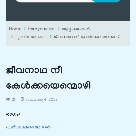
Home
thirayarivukal
ആട്ടക്കഥകൾ
പൂതനാമോക്ഷം
ജീവനാഥ നീ കേൾക്കയെന്മൊഴി
ജീവനാഥ നീ
കേൾക്കയെന്മൊഴി
21
നവംബർ 4, 2023
രാഗം:
എരിക്കലകാമോദരി