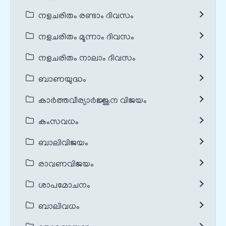
നളചരിതം രണ്ടാം ദിവസം
നളചരിതം മൂന്നാം ദിവസം
നളചരിതം നാലാം ദിവസം
ബാണയുദ്ധം
കാർത്തവീര്യാർജ്ജുന വിജയം
കംസവധം
ബാലിവിജയം
രാവണവിജയം
ശാപമോചനം
ബാലിവധം