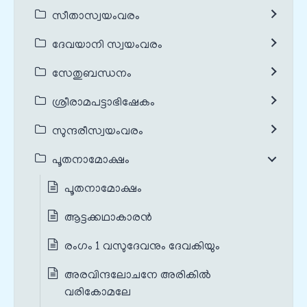
സീതാസ്വയംവരം
ദേവയാനി സ്വയംവരം
സേതുബന്ധനം
ശ്രീരാമപട്ടാഭിഷേകം
സുന്ദരീസ്വയംവരം
പൂതനാമോക്ഷം
പൂതനാമോക്ഷം
ആട്ടക്കഥാകാരൻ
രംഗം 1 വസുദേവനും ദേവകിയും
അരവിന്ദലോചനേ അരികിൽ
വരികോമലേ