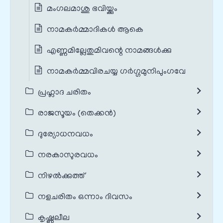
മംഗലമാശു ഭവിയ്ക്കും
നാമകർമ്മാദികൾ ആകെ
എണ്ണമില്ലേതുമിവന്റെ നാമങ്ങൾക്കു
നാമകർമ്മവിരചയ്യ ഗർഗ്ഗമുനിപുംഗവേ
പ്രഹ്ലാദ ചരിതം
രാജസൂയം (തെക്കൻ)
ദുര്യോധനവധം
നരകാസുരവധം
നിഴൽക്കുത്ത്
നളചരിതം ഒന്നാം ദിവസം
കൃഷ്ണലീല