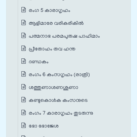
രംഗ 5 കാരാഗൃഹം
ആളിമാരേ വരികരികിൽ
പത്മനാഭ പരമപുരുഷ പാഹിമാം
പ്രീതോഹം തവ ഹന്ത
ദണ്ഡകം
രംഗം 6 കംസഗൃഹം (രാത്രി)
ശത്തുണാശണശുണാ
കണ്ടുകൊൾക കംസനുടെ
രംഗം 7 കാരാഗൃഹം തുടരുന്നു
ഭോ ഭോജേശ