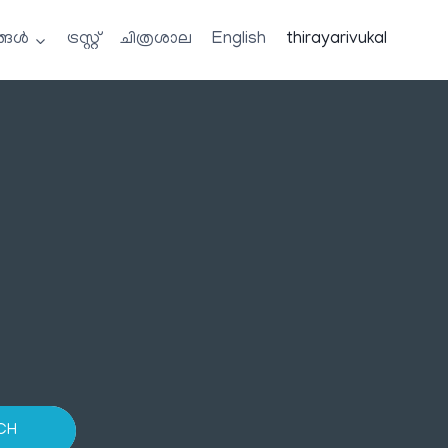
്ങൾ
ട്രസ്റ്റ്
ചിത്രശാല
English
thirayarivukal