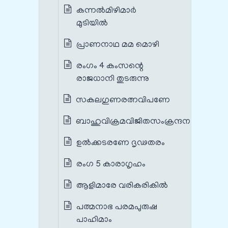
കന്നൽമിഴിമാർ
മുടിയിൽ
പ്രാണനാഥ മമ മൊഴി
രംഗം 4 കംസന്റെ
രാജധാനി തുടരുന്നു
സകലഗുണരത്നവിപണേ
ബാഹുവിക്രമവിജിതസംക്രന്ദന
ഉൽക്കടരണേ ദൃഢതരം
രംഗ 5 കാരാഗൃഹം
ആളിമാരേ വരികരികിൽ
പത്മനാഭ പരമപുരുഷ
പാഹിമാം