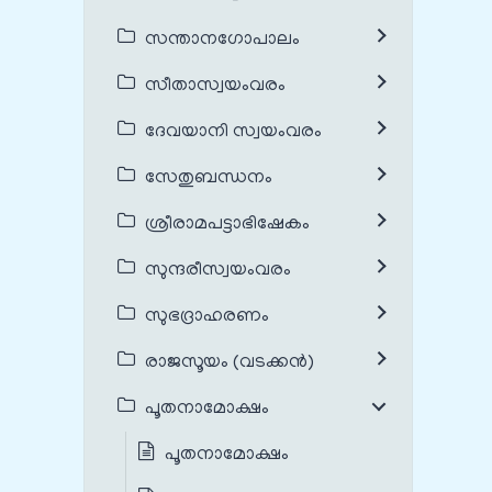
സന്താനഗോപാലം
സീതാസ്വയംവരം
ദേവയാനി സ്വയംവരം
സേതുബന്ധനം
ശ്രീരാമപട്ടാഭിഷേകം
സുന്ദരീസ്വയംവരം
സുഭദ്രാഹരണം
രാജസൂയം (വടക്കൻ)
പൂതനാമോക്ഷം
പൂതനാമോക്ഷം