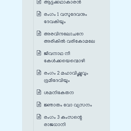
ആട്ടക്കഥാകാരൻ
രംഗം 1 വസുദേവനും
ദേവകിയും
അരവിന്ദലോചനേ
അരികിൽ വരികോമലേ
ജീവനാഥ നീ
കേൾക്കയെന്മൊഴി
രംഗം 2 മഹാവിഷ്ണുവും
ഭൂമീദേവിയും
ശമനികേതന
ജ്ഞാതം വോ വ്യസനം
രംഗം 3 കംസന്റെ
രാജധാനി