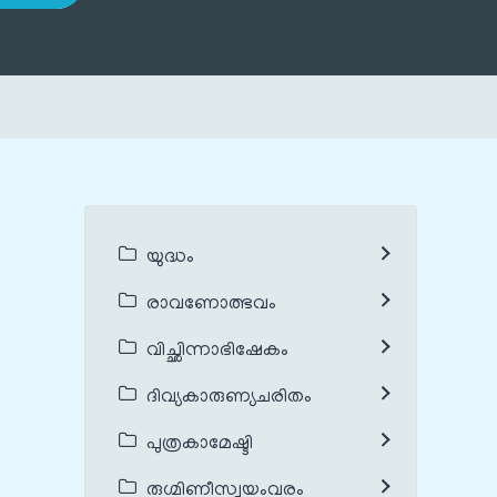
യുദ്ധം
രാവണോത്ഭവം
വിച്ഛിന്നാഭിഷേകം
ദിവ്യകാരുണ്യചരിതം
പുത്രകാമേഷ്ടി
രുഗ്മിണീസ്വയംവരം