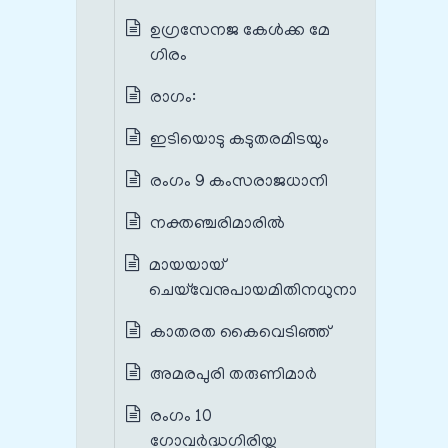
ഉഗ്രസേനജ കേൾക്ക മേ
ഗിരം
രാഗം:
ഇടിയൊടു കടുതരമിടയും
രംഗം 9 കംസരാജധാനി
നക്തഞ്ചരിമാരിൽ
മായയായ്
ചെയ്‌വേനുപായമിതിനധുനാ
കാതരത കൈവെടിഞ്ഞ്
അമരപുരി തരുണിമാർ
രംഗം 10
ഗോവർദ്ധഗിരിയ്ക്കു