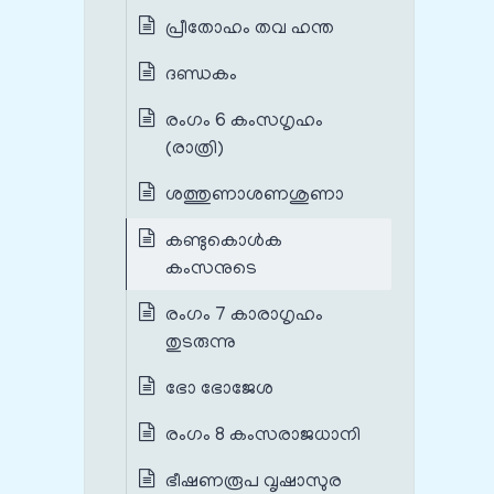
പ്രീതോഹം തവ ഹന്ത
ദണ്ഡകം
രംഗം 6 കംസഗൃഹം
(രാത്രി)
ശത്തുണാശണശുണാ
കണ്ടുകൊൾക
കംസനുടെ
രംഗം 7 കാരാഗൃഹം
തുടരുന്നു
ഭോ ഭോജേശ
രംഗം 8 കംസരാജധാനി
ഭീഷണരൂപ വൃഷാസുര