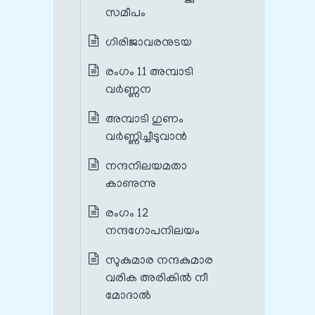
സമീപം
ഗിരിജാവരനുടയ
രംഗം 11 അമ്പാടി
വർണ്ണന
അമ്പാടി ഗുണം
വർണ്ണിച്ചീടുവാൻ
നന്ദനിലയമതാ
കാണുന്നു
രംഗം 12
നന്ദഗോപനിലയം
സുകുമാര നന്ദകുമാര
വരിക അരികിൽ നീ
മോദാൽ