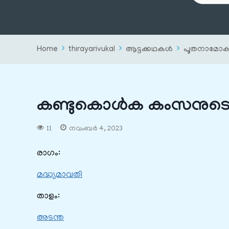
Home
thirayarivukal
ആട്ടക്കഥകൾ
പൂതനാമോക്
കണ്ടുകൊൾക കംസനുട
11
നവംബർ 4, 2023
രാഗം:
മദ്ധ്യമാവതി
താളം:
അടന്ത