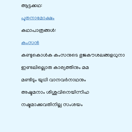
ആട്ടക്കഥ:
പൂതനാമോക്ഷം
കഥാപാത്രങ്ങൾ:
കംസൻ
കണ്ടുകൊൾക കംസനുടെ ഭുജകൗശലങ്ങളധുനാ
ഇണ്ടലില്ലൊരു കാര്യത്തിനും മമ
മണ്ടിടും യുധി വാനവർനാഥനും
അഷ്ടമനാം ശിശുവിനെയിന്നിഹ
നഷ്ടമാക്കുവതിനില്ല സംശയം