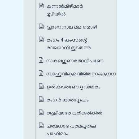
കന്നൽമിഴിമാർ
മുടിയിൽ
പ്രാണനാഥ മമ മൊഴി
രംഗം 4 കംസന്റെ
രാജധാനി തുടരുന്നു
സകലഗുണരത്നവിപണേ
ബാഹുവിക്രമവിജിതസംക്രന്ദന
ഉൽക്കടരണേ ദൃഢതരം
രംഗ 5 കാരാഗൃഹം
ആളിമാരേ വരികരികിൽ
പത്മനാഭ പരമപുരുഷ
പാഹിമാം