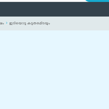
ഷം
ഇടിയൊടു കടുതരമിടയും