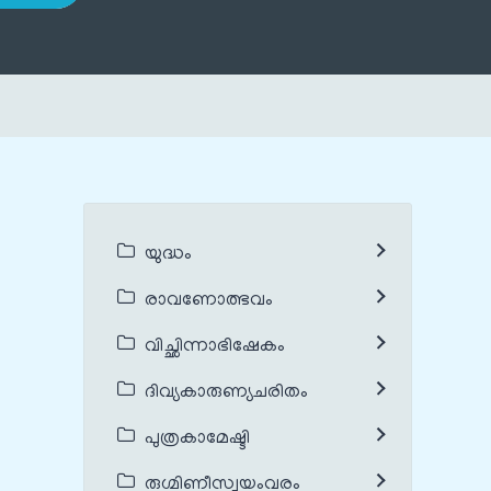
യുദ്ധം
രാവണോത്ഭവം
വിച്ഛിന്നാഭിഷേകം
ദിവ്യകാരുണ്യചരിതം
പുത്രകാമേഷ്ടി
രുഗ്മിണീസ്വയംവരം