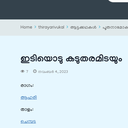
Home
thirayarivukal
ആട്ടക്കഥകൾ
പൂതനാമോക്
ഇടിയൊടു കടുതരമിടയും
7
നവംബർ 4, 2023
രാഗം:
ആഹരി
താളം:
ചെമ്പട