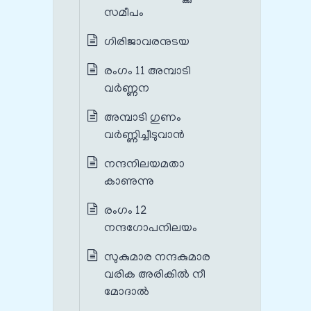
സമീപം
ഗിരിജാവരനുടയ
രംഗം 11 അമ്പാടി
വർണ്ണന
അമ്പാടി ഗുണം
വർണ്ണിച്ചീടുവാൻ
നന്ദനിലയമതാ
കാണുന്നു
രംഗം 12
നന്ദഗോപനിലയം
സുകുമാര നന്ദകുമാര
വരിക അരികിൽ നീ
മോദാൽ