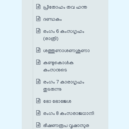
പ്രീതോഹം തവ ഹന്ത
ദണ്ഡകം
രംഗം 6 കംസഗൃഹം
(രാത്രി)
ശത്തുണാശണശുണാ
കണ്ടുകൊൾക
കംസനുടെ
രംഗം 7 കാരാഗൃഹം
തുടരുന്നു
ഭോ ഭോജേശ
രംഗം 8 കംസരാജധാനി
ഭീഷണരൂപ വൃഷാസുര