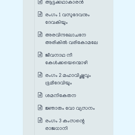
ആട്ടക്കഥാകാരൻ
രംഗം 1 വസുദേവനും
ദേവകിയും
അരവിന്ദലോചനേ
അരികിൽ വരികോമലേ
ജീവനാഥ നീ
കേൾക്കയെന്മൊഴി
രംഗം 2 മഹാവിഷ്ണുവും
ഭൂമീദേവിയും
ശമനികേതന
ജ്ഞാതം വോ വ്യസനം
രംഗം 3 കംസന്റെ
രാജധാനി