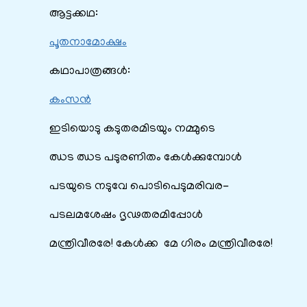
ആട്ടക്കഥ:
പൂതനാമോക്ഷം
കഥാപാത്രങ്ങൾ:
കംസൻ
ഇടിയൊടു കടുതരമിടയും നമ്മുടെ
ഝട ഝട പടുരണിതം കേൾക്കുമ്പോൾ
പടയുടെ നടുവേ പൊടിപെടുമരിവര-
പടലമശേഷം ദൃഢതരമിപ്പോൾ
മന്ത്രിവീരരേ! കേൾക്ക മേ ഗിരം മന്ത്രിവീരരേ!