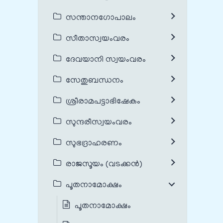
സന്താനഗോപാലം
സീതാസ്വയംവരം
ദേവയാനി സ്വയംവരം
സേതുബന്ധനം
ശ്രീരാമപട്ടാഭിഷേകം
സുന്ദരീസ്വയംവരം
സുഭദ്രാഹരണം
രാജസൂയം (വടക്കൻ)
പൂതനാമോക്ഷം
പൂതനാമോക്ഷം