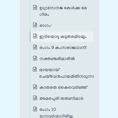
ഉഗ്രസേനജ കേൾക്ക മേ
ഗിരം
രാഗം:
ഇടിയൊടു കടുതരമിടയും
രംഗം 9 കംസരാജധാനി
നക്തഞ്ചരിമാരിൽ
മായയായ്
ചെയ്‌വേനുപായമിതിനധുനാ
കാതരത കൈവെടിഞ്ഞ്
അമരപുരി തരുണിമാർ
രംഗം 10
ഗോവർദ്ധഗിരിയ്ക്കു