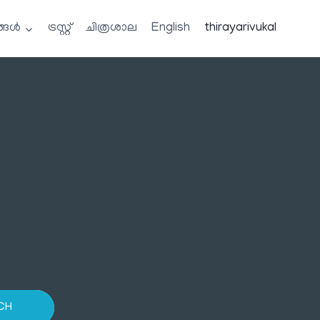
്ങൾ
ട്രസ്റ്റ്
ചിത്രശാല
English
thirayarivukal