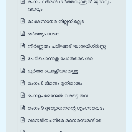
രംഗം 7 ഭീമൻ ഗർത്തവക്ത്രൻ യുദ്ധവും
വധവും
രാക്ഷസാധമ നില്ലുനില്ലെട
മർത്ത്യപാശക
നിർണ്ണയം പരിഘാഭിഘാതവിശീർണ്ണ
പേടിചൊന്നതു പോരുമെട ശഠ
ധൂർത്ത ചൊല്ലിയതെന്തു
രംഗം 8 ഭീമനും മുനിമാരും
മംഗളം മേന്മേൽ വരട്ടെ തവ
രംഗം 9 ദുര്യോധനന്റെ ശൃംഗാരപ്പദം
വദനജിതചന്ദിരേ മദനരസമന്ദിരേ