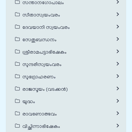
സന്താനഗോപാലം
സീതാസ്വയംവരം
ദേവയാനി സ്വയംവരം
സേതുബന്ധനം
ശ്രീരാമപട്ടാഭിഷേകം
സുന്ദരീസ്വയംവരം
സുഭദ്രാഹരണം
രാജസൂയം (വടക്കൻ)
യുദ്ധം
രാവണോത്ഭവം
വിച്ഛിന്നാഭിഷേകം