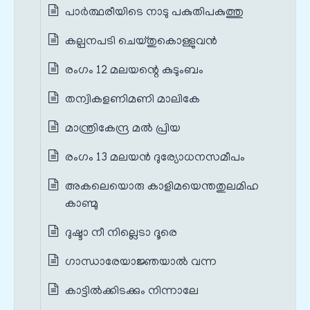
പാർത്ഥരീയിടെ നാടു പകുതിപകുത്തു
കല്പനപടി ചെയ്തുകൊള്ളുവൻ
രംഗം 12 മലയന്റെ കുടുംബം
തന്വികളണിമണി മാലികേ
മാന്ത്രികേന്ദ്ര മൽ പ്രിയ
രംഗം 13 മലയൻ ദുര്യോധനസമീപം
അകലെയൊരു കാളിമയെന്തതുലമിഹ
കാണ്മു
ദുഷ്ടാ നീ നില്ലെടാ ദൂരെ
ഗാന്ധാരേയാജ്ഞയാൽ വന്ന
കാട്ടിൽക്കിടക്കും നിന്നാലേ