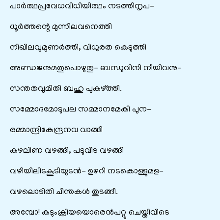
പാർത്ഥപ്രവേധവിധിയിത്ഥം നടത്തിനൃപ-
ധൂർത്തന്റെ മുന്നിലവനെത്തി
നിഖിലവുമുണർത്തി, വിധുരത കെടുത്തി
അണ്ഡജനുമതുപൊഴുതു- ബന്ധുവിനി നീയിവനു-
സന്തതവുമിതി ബഹു പുകഴ്ത്തീ.
സമ്മോദമോടുപല സമ്മാനമേകി പുന-
രമ്മാന്ദ്രികേന്ദ്രനവ വാങ്ങി
കഴലിണ വഴങ്ങി, പടുവിട വഴങ്ങി
വഴിയിലിടകൂടിയുടൻ- ഉഴറി നടകൊള്ളുമള-
വഴലൊടിതി ചിന്തകൾ തുടങ്ങീ.
അമ്പോ! കടുംക്രിയയൊരെൻപറ്റു ചെയ്തിവിടെ