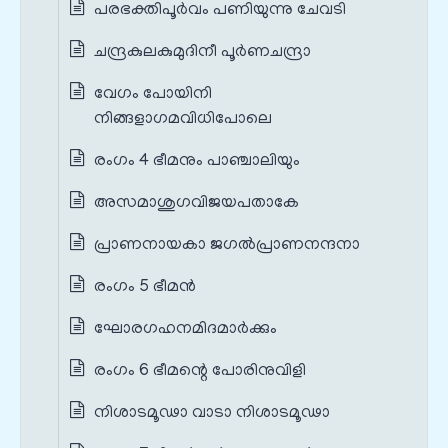
പരഭക്തിപൂർവം പണിയുന്നു ചേവടി
ചന്ദ്രകുലകുമുദിനീ പൂർണചന്ദ്രാ
വേഗം പോയിനി
നിങ്ങളാഗമവിധിപോലെ
രംഗം 4 ഭീമനും പാഞ്ചാലിയും
അസമാശുഗവിജയപതാകേ
പ്രാണനായകാ ജഗൽപ്രാണനന്ദനാ
രംഗം 5 ഭീമൻ
ഘോരഗഹനമിദമാർക്കും
രംഗം 6 ഭീമന്റെ പോരിനുവിളി
നിശാടമൂഢാ വാടാ നിശാടമൂഢാ