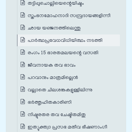
തട്ടിപ്പുചൊല്ലിയെന്റെയിഷ്ടം
സ്തംഭനമോഹനാദി സമ്പ്രദായങ്ങളിന്നീ
ഛായ യഞ്ജനത്തിലെന്തു
പാർത്ഥപ്രവേധവിധിയിത്ഥം നടത്തി
രംഗം 15 ഭാരതമലയന്റെ വസതി
ജീവനായക തവ ഭാവം
പറവാനും മാത്രമില്ലെൻ
വല്ലാതെ ചിലശങ്കകളുള്ളിലിന്നു
ഭർത്തൃഹിതകാരിണി
നിഷ്ഠുരതര തവ ചേഷ്ടിതമിതു
ഇത്യുക്ത്വാ പ്രസഭ മതീവ ഭീഷണാംഗീ