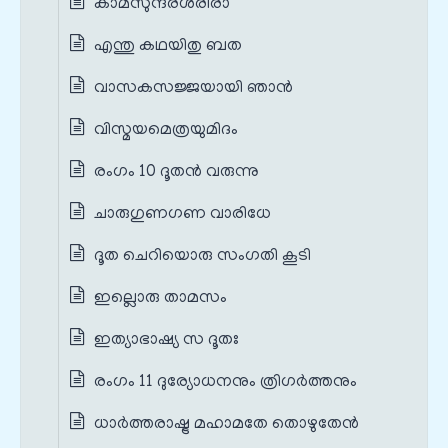
കാമസുന്ദരശരീരാ
എന്തു കഥയിതു ബത
വാസകസജ്ജയായി ഞാൻ
വിസ്മയമെത്രയുമിദം
രംഗം 10 ദൂതൻ വരുന്നു
ചാരുഗുണഗണ വാരിധേ
ദൂത ചെറിയൊരു സംഗതി കൂടി
ഇല്ലൊരു താമസം
ഇത്യാഭാഷ്യ സ ദൂതഃ
രംഗം 11 ദുര്യോധനനും ത്രിഗർത്തനും
ധാർത്തരാഷ്ട്ര മഹാമതേ തൊഴുതേൻ