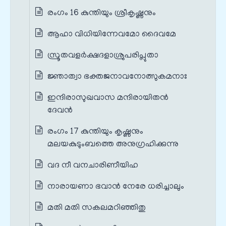
രംഗം 16 കുന്തിയും ശ്രീകൃഷ്ണനും
ആഹാ വിധിയിന്നേവമോ ദൈവമേ
സ്രൂതവളർക്ഷദളാശ്രുപരിപ്ലുതാ
ജ്ഞാത്വാ ഭക്തജനാവനോത്സുകമനാഃ
ഇന്ദിരാസുഖവാസ മന്ദിരായിതൻ
ദേവൻ
രംഗം 17 കുന്തിയും കൃഷ്ണനും
മലയകുടുംബത്തെ അനുഗ്രഹിക്കുന്നു
വദ നീ വനചാരിണീയിഹ
നാരായണാ ഭവാൻ നേരേ ധരിച്ചാലും
മതി മതി സകലമറിഞ്ഞിതു