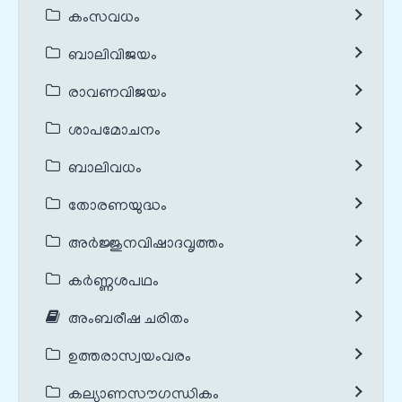
കംസവധം
ബാലിവിജയം
രാവണവിജയം
ശാപമോചനം
ബാലിവധം
തോരണയുദ്ധം
അർജ്ജുനവിഷാദവൃത്തം
കർണ്ണശപഥം
അംബരീഷ ചരിതം
ഉത്തരാസ്വയംവരം
കല്യാണസൗഗന്ധികം