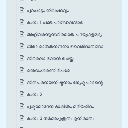
പുറപ്പാടും നിലപ്പദവും
രംഗം 1 പഞ്ചപാണ്ഡവന്മാർ
അദ്രിവരസുസ്ഥിരമതേ പദയുഗളമദ്യ
ധീരാ മാരുതനന്ദനാ വൈരിദാരുണാ
നിർമലാ ഭവാൻ ചെയ്ത
മനുവംശമണിദീപമേ
നിരുപമനയനിഷ്ഠനാം ജ്യേഷ്ഠപാദന്റെ
രംഗം 2
പുഷ്ടമോദേന ഭാഷിതം മദീയമിദം
രംഗം 3 ധർമ്മപുത്രരും മുനിമാരും