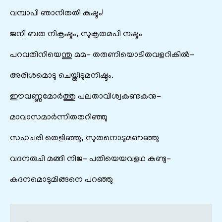
വമ്പാപി ഞാനിതതി കഷ്ടം!
ജനി ബത നികൃഷ്ടം, സുകൃതമപി നഷ്ടം
പറവതിനിയെന്തു മമ- തരുണിയൊടിതവളറികിൽ-
അരിശമൊടു ചെയ്തിടുമനിഷ്ടം.
ഈവണ്ണമോർത്തു പലതാവിശ്വകണ്ടകനു-
മാവാസമാർന്നിതതറിഞ്ഞു
സഹചരി തെളിഞ്ഞു, സുതനൊടുമണഞ്ഞു
വദനരുചി മങ്ങി നിജ- പതിയെയവളഥ കണ്ടു-
കദനമൊടുമിങ്ങനെ പറഞ്ഞു