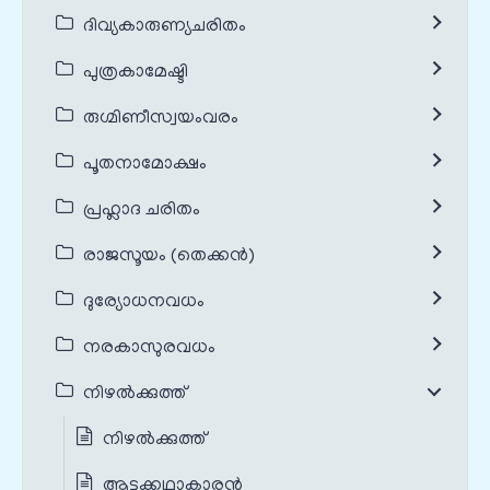
ദിവ്യകാരുണ്യചരിതം
പുത്രകാമേഷ്ടി
രുഗ്മിണീസ്വയംവരം
പൂതനാമോക്ഷം
പ്രഹ്ലാദ ചരിതം
രാജസൂയം (തെക്കൻ)
ദുര്യോധനവധം
നരകാസുരവധം
നിഴൽക്കുത്ത്
നിഴൽക്കുത്ത്
ആട്ടക്കഥാകാരൻ