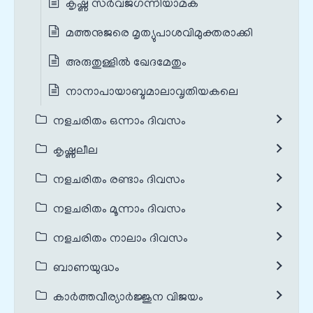
കൃഷ്ണ സർവജഗന്നിയാമക
മത്തനുജരെ മൃത്യുപാശവിമുക്തരാക്കി
അരുതുള്ളിൽ ഖേദമേതും
നാനാപായാബ്ദമാലാവൃതിയകലെ
നളചരിതം ഒന്നാം ദിവസം
കൃഷ്ണലീല
നളചരിതം രണ്ടാം ദിവസം
നളചരിതം മൂന്നാം ദിവസം
നളചരിതം നാലാം ദിവസം
ബാണയുദ്ധം
കാർത്തവീര്യാർജ്ജുന വിജയം