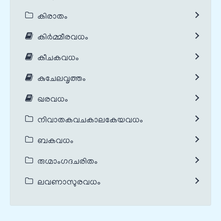
കിരാതം
കിർമ്മീരവധം
കീചകവധം
കുചേലവൃത്തം
ഖരവധം
നിവാതകവചകാലകേയവധം
ബകവധം
രുഗ്മാംഗദചരിതം
ലവണാസുരവധം