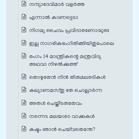
നന്ദ്യാദേവിമാർ വളർത്ത
എന്നാൽ കാണട്ടെടാ
നിഗമ്യ ചൈവം പ്രവിദാരണോദ്ധുരഃ
ഇല്ല നാഗരികഭംഗിതിങ്ങിയിതുപോലെ
രംഗം 14 മാന്ത്രികന്റെ മന്ത്രവിദ്യ
അഥവാ നിഴൽക്കുത്ത്
തൊഴുതേൻ നിൻ തിരുമലരടികൾ
കല്യാണമസ്തു തേ ചൊല്ലാർന്ന
അരുൾ ചെയ്തീടരുതേവം
നന്നെട മലയശഠ വാക്കുകൾ
കഷ്ടം ഞാൻ ചെയ്‌വതെന്തേ?