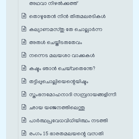
അഥവാ നിഴൽക്കുത്ത്
തൊഴുതേൻ നിൻ തിരുമലരടികൾ
കല്യാണമസ്തു തേ ചൊല്ലാർന്ന
അരുൾ ചെയ്തീടരുതേവം
നന്നെട മലയശഠ വാക്കുകൾ
കഷ്ടം ഞാൻ ചെയ്‌വതെന്തേ?
തട്ടിപ്പുചൊല്ലിയെന്റെയിഷ്ടം
സ്തംഭനമോഹനാദി സമ്പ്രദായങ്ങളിന്നീ
ഛായ യഞ്ജനത്തിലെന്തു
പാർത്ഥപ്രവേധവിധിയിത്ഥം നടത്തി
രംഗം 15 ഭാരതമലയന്റെ വസതി