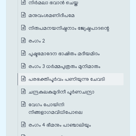
നിർമലാ ഭവാൻ ചെയ്ത
മനുവംശമണിദീപമേ
നിരുപമനയനിഷ്ഠനാം ജ്യേഷ്ഠപാദന്റെ
രംഗം 2
പുഷ്ടമോദേന ഭാഷിതം മദീയമിദം
രംഗം 3 ധർമ്മപുത്രരും മുനിമാരും
പരഭക്തിപൂർവം പണിയുന്നു ചേവടി
ചന്ദ്രകുലകുമുദിനീ പൂർണചന്ദ്രാ
വേഗം പോയിനി
നിങ്ങളാഗമവിധിപോലെ
രംഗം 4 ഭീമനും പാഞ്ചാലിയും