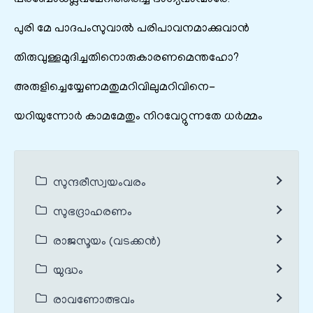
പുരി മേ പാദപംസുവാൽ പരിപാവനമാക്കുവാൻ
തിരുവുള്ളമുദിച്ചതിനൊരുകാരണമെന്തഹോ?
അരുളിച്ചെയ്യേണമതുമറിവിലുമറിവിനെ-
യറിയുന്നോർ കാമമേതും നിറവേറ്റുന്നതേ ധർമ്മം
സുന്ദരീസ്വയംവരം
സുഭദ്രാഹരണം
രാജസൂയം (വടക്കൻ)
യുദ്ധം
രാവണോത്ഭവം