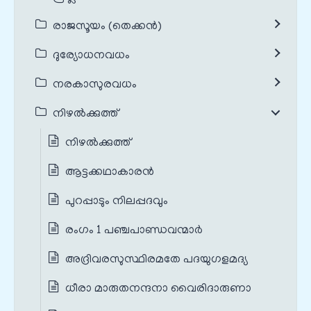
രാജസൂയം (തെക്കൻ)
ദുര്യോധനവധം
നരകാസുരവധം
നിഴൽക്കുത്ത്
നിഴൽക്കുത്ത്
ആട്ടക്കഥാകാരൻ
പുറപ്പാടും നിലപ്പദവും
രംഗം 1 പഞ്ചപാണ്ഡവന്മാർ
അദ്രിവരസുസ്ഥിരമതേ പദയുഗളമദ്യ
ധീരാ മാരുതനന്ദനാ വൈരിദാരുണാ