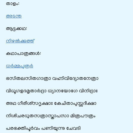
താളം:
അടന്ത
ആട്ടക്കഥ:
നിഴൽക്കുത്ത്
കഥാപാത്രങ്ങൾ:
ധർമ്മപുത്രർ
ഭസിതലസിതഗാത്രാ വഹ്നിവിദ്യോതനേത്രാ
വിധൂഗളദമൃതാർദ്രാ ധ്യാനയോഗേ വിനിദ്രാഃ
അഥ ഗീരീശ്സദൃക്ഷാഃ കേചിതാപുസ്സദീക്ഷാ
നിശിചരധുതസത്രാസ്താപസാ മിത്രപൗത്രം
പരഭക്തിപൂർവം പണിയുന്നു ചേവടി