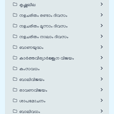
കൃഷ്ണലീല
നളചരിതം രണ്ടാം ദിവസം
നളചരിതം മൂന്നാം ദിവസം
നളചരിതം നാലാം ദിവസം
ബാണയുദ്ധം
കാർത്തവീര്യാർജ്ജുന വിജയം
കംസവധം
ബാലിവിജയം
രാവണവിജയം
ശാപമോചനം
ബാലിവധം