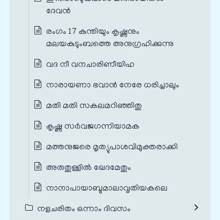
ദേവൻ
രംഗം 17 കുന്തിയും കൃഷ്ണനും
മലയകുടുംബത്തെ അനുഗ്രഹിക്കുന്നു
വദ നീ വനചാരിണീയിഹ
നാരായണാ ഭവാൻ നേരേ ധരിച്ചാലും
മതി മതി സകലമറിഞ്ഞിതു
കൃഷ്ണ സർവജഗന്നിയാമക
മത്തനുജരെ മൃത്യുപാശവിമുക്തരാക്കി
അരുതുള്ളിൽ ഖേദമേതും
നാനാപായാബ്ദമാലാവൃതിയകലെ
നളചരിതം ഒന്നാം ദിവസം