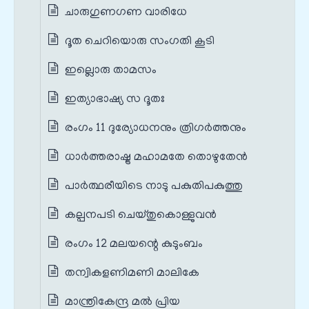
ചാരുഗുണഗണ വാരിധേ
ദൂത ചെറിയൊരു സംഗതി കൂടി
ഇല്ലൊരു താമസം
ഇത്യാഭാഷ്യ സ ദൂതഃ
രംഗം 11 ദുര്യോധനനും ത്രിഗർത്തനും
ധാർത്തരാഷ്ട്ര മഹാമതേ തൊഴുതേൻ
പാർത്ഥരീയിടെ നാടു പകുതിപകുത്തു
കല്പനപടി ചെയ്തുകൊള്ളുവൻ
രംഗം 12 മലയന്റെ കുടുംബം
തന്വികളണിമണി മാലികേ
മാന്ത്രികേന്ദ്ര മൽ പ്രിയ