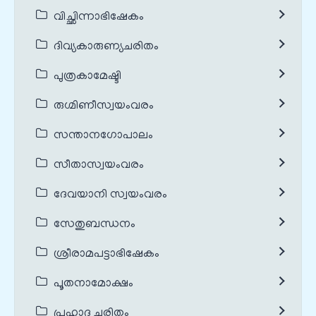
വിച്ഛിന്നാഭിഷേകം
ദിവ്യകാരുണ്യചരിതം
പുത്രകാമേഷ്ടി
രുഗ്മിണീസ്വയംവരം
സന്താനഗോപാലം
സീതാസ്വയംവരം
ദേവയാനി സ്വയംവരം
സേതുബന്ധനം
ശ്രീരാമപട്ടാഭിഷേകം
പൂതനാമോക്ഷം
പ്രഹ്ലാദ ചരിതം