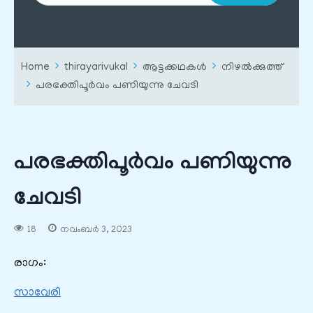
Home
thirayarivukal
ആട്ടക്കഥകൾ
നിഴൽക്കുത്ത്
പരഭക്തിപൂർവം പണിയുന്നു ചേവടി
പരഭക്തിപൂർവം പണിയുന്നു
ചേവടി
18
നവംബർ 3, 2023
രാഗം:
സാവേരി