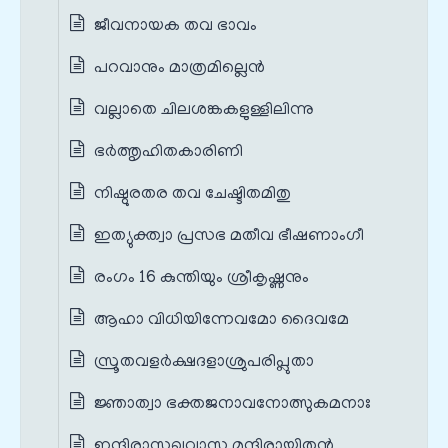
ജീവനായക തവ ഭാവം
പറവാനും മാത്രമില്ലെൻ
വല്ലാതെ ചിലശങ്കകളുള്ളിലിന്നു
ഭർത്തൃഹിതകാരിണി
നിഷ്ഠുരതര തവ ചേഷ്ടിതമിതു
ഇത്യുക്ത്വാ പ്രസഭ മതീവ ഭീഷണാംഗീ
രംഗം 16 കുന്തിയും ശ്രീകൃഷ്ണനും
ആഹാ വിധിയിന്നേവമോ ദൈവമേ
സ്രൂതവളർക്ഷദളാശ്രുപരിപ്ലുതാ
ജ്ഞാത്വാ ഭക്തജനാവനോത്സുകമനാഃ
ഇന്ദിരാസുഖവാസ മന്ദിരായിതൻ