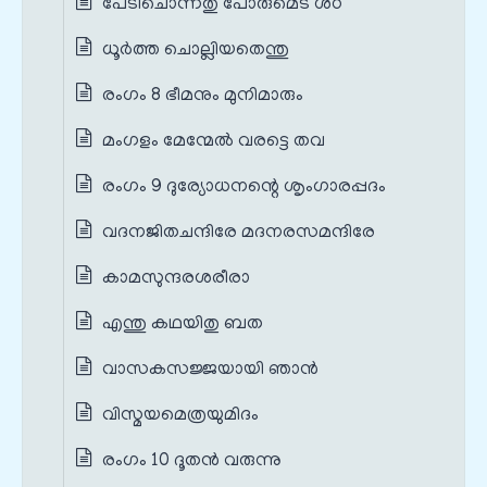
പേടിചൊന്നതു പോരുമെട ശഠ
ധൂർത്ത ചൊല്ലിയതെന്തു
രംഗം 8 ഭീമനും മുനിമാരും
മംഗളം മേന്മേൽ വരട്ടെ തവ
രംഗം 9 ദുര്യോധനന്റെ ശൃംഗാരപ്പദം
വദനജിതചന്ദിരേ മദനരസമന്ദിരേ
കാമസുന്ദരശരീരാ
എന്തു കഥയിതു ബത
വാസകസജ്ജയായി ഞാൻ
വിസ്മയമെത്രയുമിദം
രംഗം 10 ദൂതൻ വരുന്നു