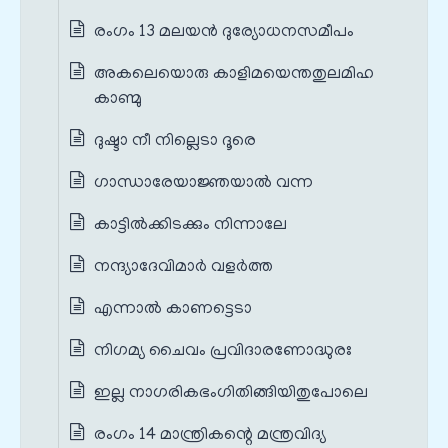
രംഗം 13 മലയൻ ദുര്യോധനസമീപം
അകലെയൊരു കാളിമയെന്തതുലമിഹ
കാണ്മു
ദുഷ്ടാ നീ നില്ലെടാ ദൂരെ
ഗാന്ധാരേയാജ്ഞയാൽ വന്ന
കാട്ടിൽക്കിടക്കും നിന്നാലേ
നന്ദ്യാദേവിമാർ വളർത്ത
എന്നാൽ കാണട്ടെടാ
നിഗമ്യ ചൈവം പ്രവിദാരണോദ്ധുരഃ
ഇല്ല നാഗരികഭംഗിതിങ്ങിയിതുപോലെ
രംഗം 14 മാന്ത്രികന്റെ മന്ത്രവിദ്യ