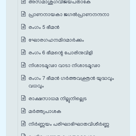
അസമാശുഗവിജയപതാകേ
പ്രാണനായകാ ജഗൽപ്രാണനന്ദനാ
രംഗം 5 ഭീമൻ
ഘോരഗഹനമിദമാർക്കും
രംഗം 6 ഭീമന്റെ പോരിനുവിളി
നിശാടമൂഢാ വാടാ നിശാടമൂഢാ
രംഗം 7 ഭീമൻ ഗർത്തവക്ത്രൻ യുദ്ധവും
വധവും
രാക്ഷസാധമ നില്ലുനില്ലെട
മർത്ത്യപാശക
നിർണ്ണയം പരിഘാഭിഘാതവിശീർണ്ണ