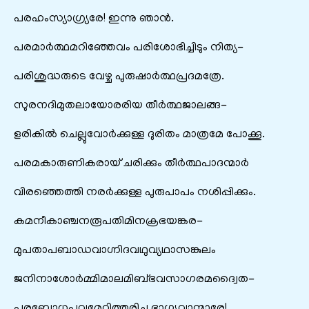
പരഹംസ്യാഗ്ര്യരേ! ഇന്നു ഞാൻ.
പരമാർത്ഥമറിഞ്ഞേവം പരിശോഭിച്ചിടും നിത്യ-
പരിശുദ്ധരുടെ വേഴ്ച പുരുഷാർത്ഥപ്രദമത്രേ.
സുരനദിമുതലായോരരിയ തീർത്ഥജാലങ്ങ-
ളരികിൽ ചെല്ലുവോർക്കുള്ള ദുരിതം മാത്രമേ പോക്കൂ.
പരമകാരുണികരായ് ചരിക്കും തീർത്ഥപാദന്മാർ
വിരഞ്ഞെത്തി നരർക്കുള്ള പുരുപാപം നശിപ്പിക്കും.
കമനീകാഞ്ചനരൂപതിമിനക്രഭയങ്കര-
മുപതാപബാഡവാഗ്നിദവഥുവ്യഥാസങ്കുലം
ജനിനാശോർമ്മിമാലമിബ്ഭവസാഗരമദ്വൈത-
പരബോധപ്ലവമേറിത്തരിച്ച ഭാഗ്യവാന്മാരേ!