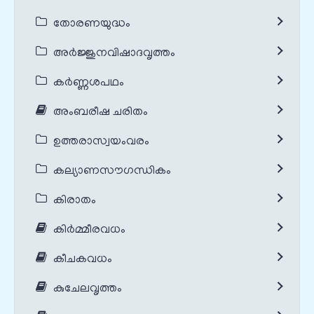
തോരണയുദ്ധം
അർജ്ജുനവിഷാദവൃത്തം
കർണ്ണശപഥം
അംബരീഷ ചരിതം
ഉത്തരാസ്വയംവരം
കല്യാണസൗഗന്ധികം
കിരാതം
കിർമ്മീരവധം
കീചകവധം
കുചേലവൃത്തം