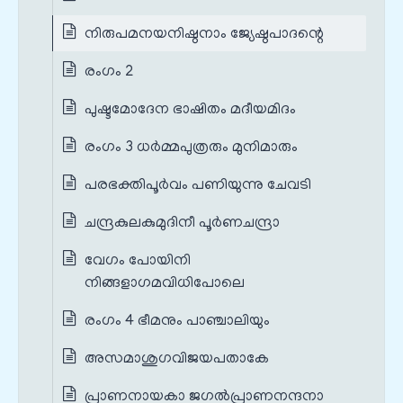
നിരുപമനയനിഷ്ഠനാം ജ്യേഷ്ഠപാദന്റെ
രംഗം 2
പുഷ്ടമോദേന ഭാഷിതം മദീയമിദം
രംഗം 3 ധർമ്മപുത്രരും മുനിമാരും
പരഭക്തിപൂർവം പണിയുന്നു ചേവടി
ചന്ദ്രകുലകുമുദിനീ പൂർണചന്ദ്രാ
വേഗം പോയിനി
നിങ്ങളാഗമവിധിപോലെ
രംഗം 4 ഭീമനും പാഞ്ചാലിയും
അസമാശുഗവിജയപതാകേ
പ്രാണനായകാ ജഗൽപ്രാണനന്ദനാ