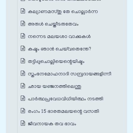
കല്യാണമസ്തു തേ ചൊല്ലാർന്ന
അരുൾ ചെയ്തീടരുതേവം
നന്നെട മലയശഠ വാക്കുകൾ
കഷ്ടം ഞാൻ ചെയ്‌വതെന്തേ?
തട്ടിപ്പുചൊല്ലിയെന്റെയിഷ്ടം
സ്തംഭനമോഹനാദി സമ്പ്രദായങ്ങളിന്നീ
ഛായ യഞ്ജനത്തിലെന്തു
പാർത്ഥപ്രവേധവിധിയിത്ഥം നടത്തി
രംഗം 15 ഭാരതമലയന്റെ വസതി
ജീവനായക തവ ഭാവം