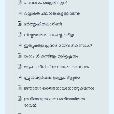
പറവാനും മാത്രമില്ലെൻ
വല്ലാതെ ചിലശങ്കകളുള്ളിലിന്നു
ഭർത്തൃഹിതകാരിണി
നിഷ്ഠുരതര തവ ചേഷ്ടിതമിതു
ഇത്യുക്ത്വാ പ്രസഭ മതീവ ഭീഷണാംഗീ
രംഗം 16 കുന്തിയും ശ്രീകൃഷ്ണനും
ആഹാ വിധിയിന്നേവമോ ദൈവമേ
സ്രൂതവളർക്ഷദളാശ്രുപരിപ്ലുതാ
ജ്ഞാത്വാ ഭക്തജനാവനോത്സുകമനാഃ
ഇന്ദിരാസുഖവാസ മന്ദിരായിതൻ
ദേവൻ