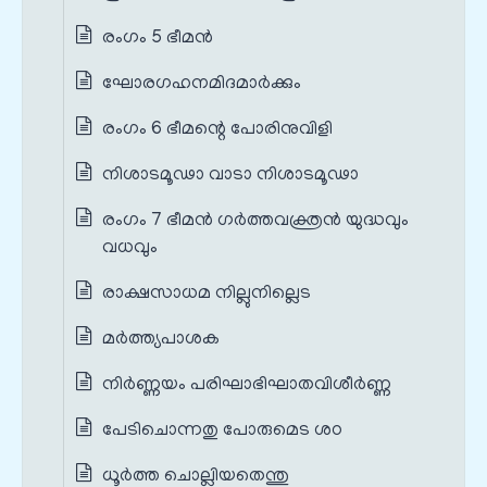
രംഗം 5 ഭീമൻ
ഘോരഗഹനമിദമാർക്കും
രംഗം 6 ഭീമന്റെ പോരിനുവിളി
നിശാടമൂഢാ വാടാ നിശാടമൂഢാ
രംഗം 7 ഭീമൻ ഗർത്തവക്ത്രൻ യുദ്ധവും
വധവും
രാക്ഷസാധമ നില്ലുനില്ലെട
മർത്ത്യപാശക
നിർണ്ണയം പരിഘാഭിഘാതവിശീർണ്ണ
പേടിചൊന്നതു പോരുമെട ശഠ
ധൂർത്ത ചൊല്ലിയതെന്തു