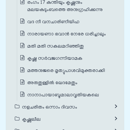
രംഗം 17 കുന്തിയും കൃഷ്ണനും
മലയകുടുംബത്തെ അനുഗ്രഹിക്കുന്നു
വദ നീ വനചാരിണീയിഹ
നാരായണാ ഭവാൻ നേരേ ധരിച്ചാലും
മതി മതി സകലമറിഞ്ഞിതു
കൃഷ്ണ സർവജഗന്നിയാമക
മത്തനുജരെ മൃത്യുപാശവിമുക്തരാക്കി
അരുതുള്ളിൽ ഖേദമേതും
നാനാപായാബ്ദമാലാവൃതിയകലെ
നളചരിതം ഒന്നാം ദിവസം
കൃഷ്ണലീല