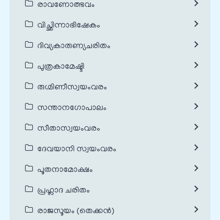
രാവണോത്ഭവം
വിച്ഛിന്നാഭിഷേകം
ദിവ്യകാരുണ്യചരിതം
പുത്രകാമേഷ്ടി
രുഗ്മിണീസ്വയംവരം
സന്താനഗോപാലം
സീതാസ്വയംവരം
ദേവയാനി സ്വയംവരം
പൂതനാമോക്ഷം
പ്രഹ്ലാദ ചരിതം
രാജസൂയം (തെക്കൻ)