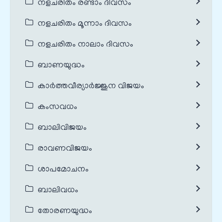
നളചരിതം രണ്ടാം ദിവസം
നളചരിതം മൂന്നാം ദിവസം
നളചരിതം നാലാം ദിവസം
ബാണയുദ്ധം
കാർത്തവീര്യാർജ്ജുന വിജയം
കംസവധം
ബാലിവിജയം
രാവണവിജയം
ശാപമോചനം
ബാലിവധം
തോരണയുദ്ധം