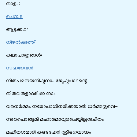
താളം:
ചെമ്പട
ആട്ടക്കഥ:
നിഴൽക്കുത്ത്
കഥാപാത്രങ്ങൾ:
സഹദേവൻ
നിരുപമനയനിഷ്ഠനാം ജ്യേഷ്ഠപാദന്റെ
തിരുവരുളാദരിക്ക നാം
വരധർമ്മം നരോപാധിധരിക്കയാൽ ധർമ്മഭൂവെ-
ന്നുരപൊങ്ങുമീ മഹാത്മാവുരചെയ്യില്ലനുചിതം
മഹിതശമാദി കണ്ടഹോ! ശ്രീഭഗവാനും