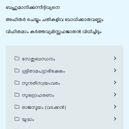
ബഹുമാനിക്കുന്നീദ്ദിവ്യനെ
അഹിതർ ചെയ്യും ചതികളിവ ബാധിക്കാതവണ്ണം
വിഹിതമാം കർത്തവ്യമിസ്സഹജാതൻ വിധിച്ചീടും
സേതുബന്ധനം
ശ്രീരാമപട്ടാഭിഷേകം
സുന്ദരീസ്വയംവരം
സുഭദ്രാഹരണം
രാജസൂയം (വടക്കൻ)
യുദ്ധം