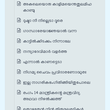
അകലെയൊരു കാളിമയെന്തതുലമിഹ
കാണ്മു
ദുഷ്ടാ നീ നില്ലെടാ ദൂരെ
ഗാന്ധാരേയാജ്ഞയാൽ വന്ന
കാട്ടിൽക്കിടക്കും നിന്നാലേ
നന്ദ്യാദേവിമാർ വളർത്ത
എന്നാൽ കാണട്ടെടാ
നിഗമ്യ ചൈവം പ്രവിദാരണോദ്ധുരഃ
ഇല്ല നാഗരികഭംഗിതിങ്ങിയിതുപോലെ
രംഗം 14 മാന്ത്രികന്റെ മന്ത്രവിദ്യ
അഥവാ നിഴൽക്കുത്ത്
തൊഴുതേൻ നിൻ തിരുമലരടികൾ