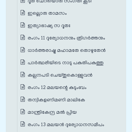
ദൂത ചെറിയൊരു സംഗതി കൂടി
ഇല്ലൊരു താമസം
ഇത്യാഭാഷ്യ സ ദൂതഃ
രംഗം 11 ദുര്യോധനനും ത്രിഗർത്തനും
ധാർത്തരാഷ്ട്ര മഹാമതേ തൊഴുതേൻ
പാർത്ഥരീയിടെ നാടു പകുതിപകുത്തു
കല്പനപടി ചെയ്തുകൊള്ളുവൻ
രംഗം 12 മലയന്റെ കുടുംബം
തന്വികളണിമണി മാലികേ
മാന്ത്രികേന്ദ്ര മൽ പ്രിയ
രംഗം 13 മലയൻ ദുര്യോധനസമീപം