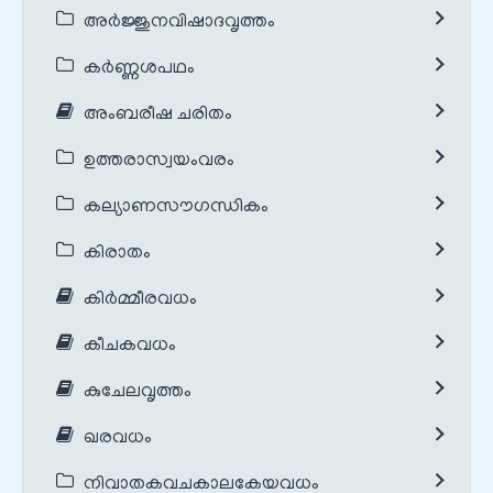
അർജ്ജുനവിഷാദവൃത്തം
കർണ്ണശപഥം
അംബരീഷ ചരിതം
ഉത്തരാസ്വയംവരം
കല്യാണസൗഗന്ധികം
കിരാതം
കിർമ്മീരവധം
കീചകവധം
കുചേലവൃത്തം
ഖരവധം
നിവാതകവചകാലകേയവധം