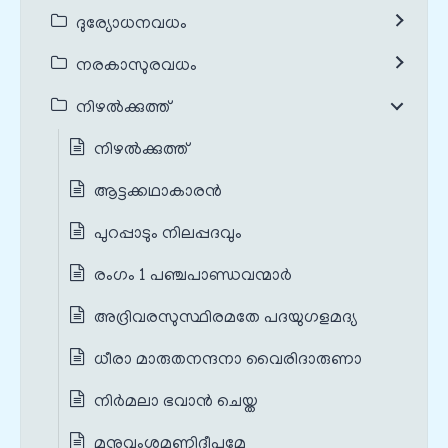
ദുര്യോധനവധം
നരകാസുരവധം
നിഴൽക്കുത്ത്
നിഴൽക്കുത്ത്
ആട്ടക്കഥാകാരൻ
പുറപ്പാടും നിലപ്പദവും
രംഗം 1 പഞ്ചപാണ്ഡവന്മാർ
അദ്രിവരസുസ്ഥിരമതേ പദയുഗളമദ്യ
ധീരാ മാരുതനന്ദനാ വൈരിദാരുണാ
നിർമലാ ഭവാൻ ചെയ്ത
മനുവംശമണിദീപമേ