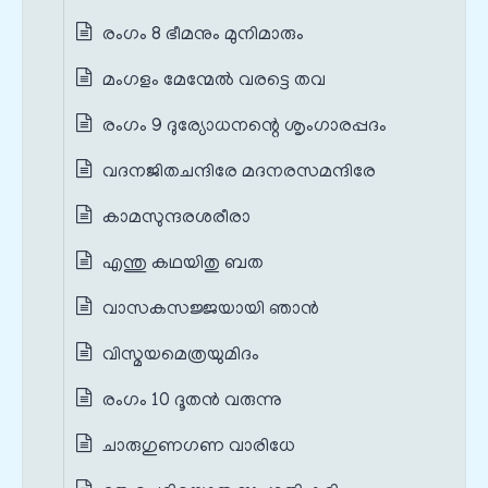
രംഗം 8 ഭീമനും മുനിമാരും
മംഗളം മേന്മേൽ വരട്ടെ തവ
രംഗം 9 ദുര്യോധനന്റെ ശൃംഗാരപ്പദം
വദനജിതചന്ദിരേ മദനരസമന്ദിരേ
കാമസുന്ദരശരീരാ
എന്തു കഥയിതു ബത
വാസകസജ്ജയായി ഞാൻ
വിസ്മയമെത്രയുമിദം
രംഗം 10 ദൂതൻ വരുന്നു
ചാരുഗുണഗണ വാരിധേ