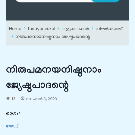
Home
thirayarivukal
ആട്ടക്കഥകൾ
നിഴൽക്കുത്ത്
നിരുപമനയനിഷ്ഠനാം ജ്യേഷ്ഠപാദന്റെ
നിരുപമനയനിഷ്ഠനാം
ജ്യേഷ്ഠപാദന്റെ
18
നവംബർ 3, 2023
രാഗം:
തോടി