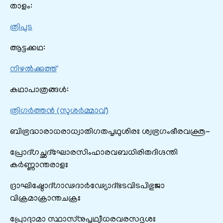
താളം:
ത്രിപുട
ആട്ടക്കഥ:
നിഴൽക്കുത്ത്
കഥാപാത്രങ്ങൾ:
ത്രിഗർത്തൻ (സുശർമ്മാവ്)
ബിഭ്രദ്ധാരാധരാധ്വാതിഗതപൃഥുശിരഃ ശ്വഭ്രഗംഭീരവക്ത്ര-
പ്രോദ്ഗച്ഛദ്ഘോരസിംഹാരവബധിരിതദിഗ്ദന്തി
കർണ്ണാന്തരാളഃ
ദ്രാഘിഷ്ഠോദ്ഗാഢദാർഢ്യോദ്ഭടവിടപിഭുജാ
വിക്രമാക്രാന്തചക്രഃ
പ്രോദ്ദാമാ സ്ഥാസ്നുപൃഥ്വീധരവരസദൃശഃ