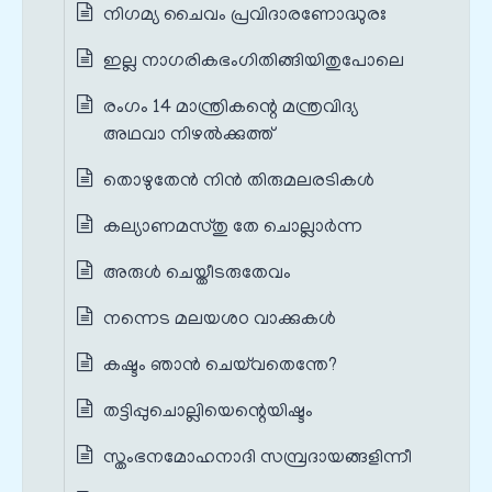
നിഗമ്യ ചൈവം പ്രവിദാരണോദ്ധുരഃ
ഇല്ല നാഗരികഭംഗിതിങ്ങിയിതുപോലെ
രംഗം 14 മാന്ത്രികന്റെ മന്ത്രവിദ്യ
അഥവാ നിഴൽക്കുത്ത്
തൊഴുതേൻ നിൻ തിരുമലരടികൾ
കല്യാണമസ്തു തേ ചൊല്ലാർന്ന
അരുൾ ചെയ്തീടരുതേവം
നന്നെട മലയശഠ വാക്കുകൾ
കഷ്ടം ഞാൻ ചെയ്‌വതെന്തേ?
തട്ടിപ്പുചൊല്ലിയെന്റെയിഷ്ടം
സ്തംഭനമോഹനാദി സമ്പ്രദായങ്ങളിന്നീ