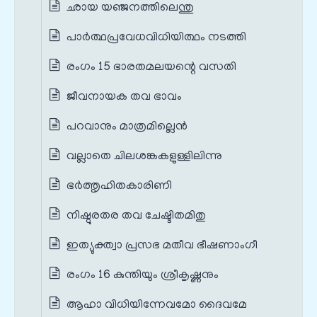
ഛായ യഞ്ജനത്തിലെന്തു
പാർത്ഥപ്രവേധവിധിയിത്ഥം നടത്തി
രംഗം 15 ഭാരതമലയന്റെ വസതി
ജീവനായക തവ ഭാവം
പറവാനും മാത്രമില്ലെൻ
വല്ലാതെ ചിലശങ്കകളുള്ളിലിന്നു
ഭർത്തൃഹിതകാരിണി
നിഷ്ഠുരതര തവ ചേഷ്ടിതമിതു
ഇത്യുക്ത്വാ പ്രസഭ മതീവ ഭീഷണാംഗീ
രംഗം 16 കുന്തിയും ശ്രീകൃഷ്ണനും
ആഹാ വിധിയിന്നേവമോ ദൈവമേ