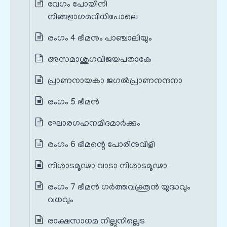
വേഗം പോയിനി
നിങ്ങളാഗമവിധിപോലെ
രംഗം 4 ഭീമനും പാഞ്ചാലിയും
അസമാശുഗവിജയപതാകേ
പ്രാണനായകാ ജഗൽപ്രാണനന്ദനാ
രംഗം 5 ഭീമൻ
ഘോരഗഹനമിദമാർക്കും
രംഗം 6 ഭീമന്റെ പോരിനുവിളി
നിശാടമൂഢാ വാടാ നിശാടമൂഢാ
രംഗം 7 ഭീമൻ ഗർത്തവക്ത്രൻ യുദ്ധവും
വധവും
രാക്ഷസാധമ നില്ലുനില്ലെട