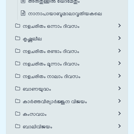
അരുതുള്ളിൽ ഖേദമേതും
നാനാപായാബ്ദമാലാവൃതിയകലെ
നളചരിതം ഒന്നാം ദിവസം
കൃഷ്ണലീല
നളചരിതം രണ്ടാം ദിവസം
നളചരിതം മൂന്നാം ദിവസം
നളചരിതം നാലാം ദിവസം
ബാണയുദ്ധം
കാർത്തവീര്യാർജ്ജുന വിജയം
കംസവധം
ബാലിവിജയം