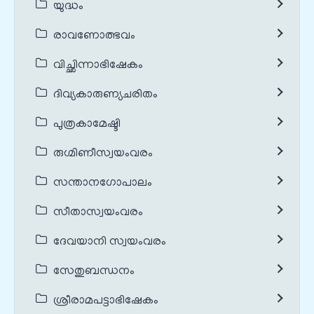
യുദ്ധം
രാവണോത്ഭവം
വിച്ഛിന്നാഭിഷേകം
ദിവ്യകാരുണ്യചരിതം
പുത്രകാമേഷ്ടി
രുഗ്മിണീസ്വയംവരം
സന്താനഗോപാലം
സീതാസ്വയംവരം
ദേവയാനി സ്വയംവരം
സേതുബന്ധനം
ശ്രീരാമപട്ടാഭിഷേകം