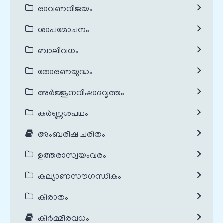
രാവണവിജയം
ശാപമോചനം
ബാലിവധം
തോരണയുദ്ധം
അർജ്ജുനവിഷാദവൃത്തം
കർണ്ണശപഥം
അംബരീഷ ചരിതം
ഉത്തരാസ്വയംവരം
കല്യാണസൗഗന്ധികം
കിരാതം
കിർമ്മീരവധം