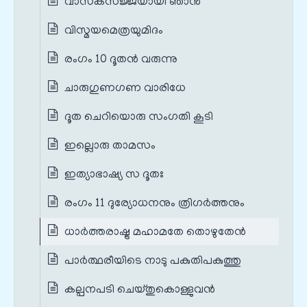
വാസകസജ്ജയായി ഞാൻ
വിസ്മയമെത്രയുമിദം
രംഗം 10 ദൂതൻ വരുന്നു
ചാരുഗുണഗണ വാരിധേ
ദൂത ചെറിയൊരു സംഗതി കൂടി
ഇല്ലൊരു താമസം
ഇത്യാഭാഷ്യ സ ദൂതഃ
രംഗം 11 ദുര്യോധനനും ത്രിഗർത്തനും
ധാർത്തരാഷ്ട്ര മഹാമതേ തൊഴുതേൻ
പാർത്ഥരീയിടെ നാടു പകുതിപകുത്തു
കല്പനപടി ചെയ്തുകൊള്ളുവൻ