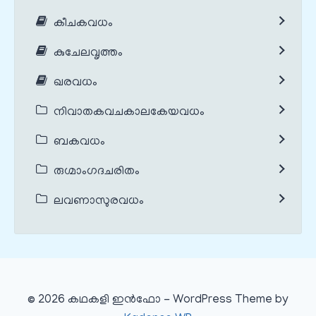
കീചകവധം
കുചേലവൃത്തം
ഖരവധം
നിവാതകവചകാലകേയവധം
ബകവധം
രുഗ്മാംഗദചരിതം
ലവണാസുരവധം
© 2026 കഥകളി ഇൻഫോ - WordPress Theme by