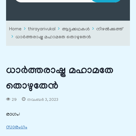
Home
thirayarivukal
ആട്ടക്കഥകൾ
നിഴൽക്കുത്ത്
ധാർത്തരാഷ്ട്ര മഹാമതേ തൊഴുതേൻ
ധാർത്തരാഷ്ട്ര മഹാമതേ
തൊഴുതേൻ
29
നവംബർ 3, 2023
രാഗം:
സാരംഗം