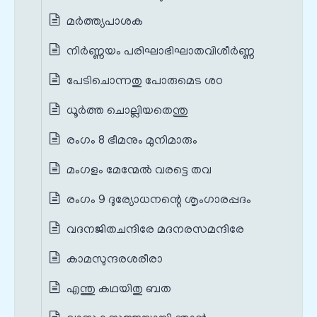
മർത്ത്യപാശക
നിർണ്ണയം പരിഘാഭിഘാതവിശീർണ്ണ
പേടിചൊന്നതു പോരുമെട ശഠ
ധൂർത്ത ചൊല്ലിയതെന്തു
രംഗം 8 ഭീമനും മുനിമാരും
മംഗളം മേന്മേൽ വരട്ടെ തവ
രംഗം 9 ദുര്യോധനന്റെ ശൃംഗാരപ്പദം
വദനജിതചന്ദിരേ മദനരസമന്ദിരേ
കാമസുന്ദരശരീരാ
എന്തു കഥയിതു ബത