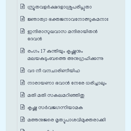
സ്രൂതവളർക്ഷദളാശ്രുപരിപ്ലുതാ
ജ്ഞാത്വാ ഭക്തജനാവനോത്സുകമനാഃ
ഇന്ദിരാസുഖവാസ മന്ദിരായിതൻ
ദേവൻ
രംഗം 17 കുന്തിയും കൃഷ്ണനും
മലയകുടുംബത്തെ അനുഗ്രഹിക്കുന്നു
വദ നീ വനചാരിണീയിഹ
നാരായണാ ഭവാൻ നേരേ ധരിച്ചാലും
മതി മതി സകലമറിഞ്ഞിതു
കൃഷ്ണ സർവജഗന്നിയാമക
മത്തനുജരെ മൃത്യുപാശവിമുക്തരാക്കി