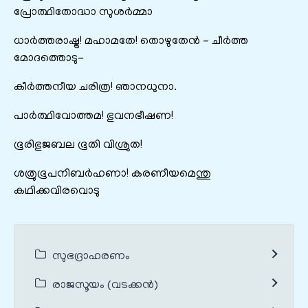
പ്രോത്ഥിതോദ്ധാ സുശർമ്മാ
ധാർത്തരാഷ്ട്ര! മഹാമതേ! തൊഴുതേൻ – ചീർത്ത
മോദത്തൊടു-
കീർത്തനീയ ചരിത്ര! ഞാനധുനാ.
പാർത്ഥിവോത്തമ! ഭുവനഭീഷണ!
ഭൂരിഭുജബല ഭൂതി വിശ്രുത!
ശത്രുഭൂപനിബർഹണാ! കരണീയമെന്തു
കഥിക്കവിരവൊടു
സുഭദ്രാഹരണം
രാജസൂയം (വടക്കൻ)