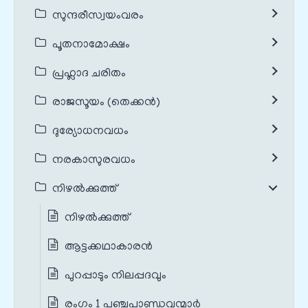
സുന്ദരീസ്വയംവരം
പൂതനാമോക്ഷം
പ്രഹ്ലാദ ചരിതം
രാജസൂയം (തെക്കൻ)
ദുര്യോധനവധം
നരകാസുരവധം
നിഴൽക്കുത്ത്
നിഴൽക്കുത്ത്
ആട്ടക്കഥാകാരൻ
പുറപ്പാടും നിലപ്പദവും
രംഗം 1 പഞ്ചപാണ്ഡവന്മാർ