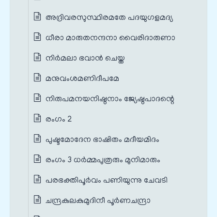
അദ്രിവരസുസ്ഥിരമതേ പദയുഗളമദ്യ
ധീരാ മാരുതനന്ദനാ വൈരിദാരുണാ
നിർമലാ ഭവാൻ ചെയ്ത
മനുവംശമണിദീപമേ
നിരുപമനയനിഷ്ഠനാം ജ്യേഷ്ഠപാദന്റെ
രംഗം 2
പുഷ്ടമോദേന ഭാഷിതം മദീയമിദം
രംഗം 3 ധർമ്മപുത്രരും മുനിമാരും
പരഭക്തിപൂർവം പണിയുന്നു ചേവടി
ചന്ദ്രകുലകുമുദിനീ പൂർണചന്ദ്രാ