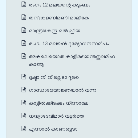
രംഗം 12 മലയന്റെ കുടുംബം
തന്വികളണിമണി മാലികേ
മാന്ത്രികേന്ദ്ര മൽ പ്രിയ
രംഗം 13 മലയൻ ദുര്യോധനസമീപം
അകലെയൊരു കാളിമയെന്തതുലമിഹ
കാണ്മു
ദുഷ്ടാ നീ നില്ലെടാ ദൂരെ
ഗാന്ധാരേയാജ്ഞയാൽ വന്ന
കാട്ടിൽക്കിടക്കും നിന്നാലേ
നന്ദ്യാദേവിമാർ വളർത്ത
എന്നാൽ കാണട്ടെടാ