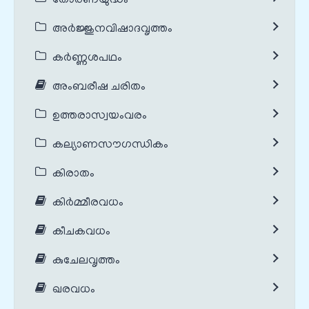
തോരണയുദ്ധം
അർജ്ജുനവിഷാദവൃത്തം
കർണ്ണശപഥം
അംബരീഷ ചരിതം
ഉത്തരാസ്വയംവരം
കല്യാണസൗഗന്ധികം
കിരാതം
കിർമ്മീരവധം
കീചകവധം
കുചേലവൃത്തം
ഖരവധം