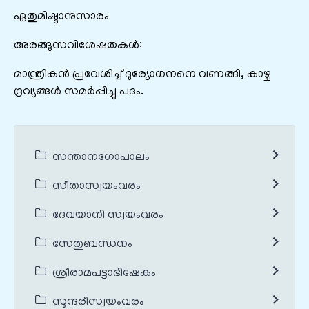
ഏതുമിഷ്ടാനുസാരം
അരങ്ങുസവിശേഷതകൾ:
മാന്ത്രികൻ പ്രവേശിച്ച് ദുര്യോധനനെ വണങ്ങി, കാഴ്ച
ദ്രവ്യങ്ങൾ സമർപ്പിച്ചു പദം.
സന്താനഗോപാലം
സീതാസ്വയംവരം
ദേവയാനി സ്വയംവരം
സേതുബന്ധനം
ശ്രീരാമപട്ടാഭിഷേകം
സുന്ദരീസ്വയംവരം