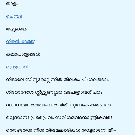
താളം:
ചെമ്പട
ആട്ടക്കഥ:
നിഴൽക്കുത്ത്
കഥാപാത്രങ്ങൾ:
മന്ത്രവാദി
നിടാലേ സിന്ദൂരോല്ലസിത തിലകം പിംഗലജടാം
ശിരോദേശേ ശ്മ്ശ്രൂണ്യുദര വടപത്രാവധിപരം
ദധാനശ്ചാ രക്താംബര മിതി സുവേഷ: കുരുപതേ-
ർവ്വസാനഃ പ്രപ്രൈവം സവിധമവദന്മാന്ത്രികവരഃ
തൊഴുതേൻ നിൻ തിരുമലരടികൾ തമ്പുരാനേ! യി-