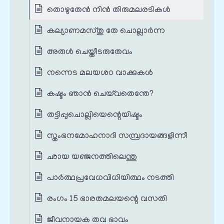
തൊഴുതേൻ നിൻ തിരുമലരടികൾ
കല്യാണമസ്തു തേ ചൊല്ലാർന്ന
അരുൾ ചെയ്തീടരുതേവം
നന്നെട മലയശഠ വാക്കുകൾ
കഷ്ടം ഞാൻ ചെയ്‌വതെന്തേ?
തട്ടിപ്പുചൊല്ലിയെന്റെയിഷ്ടം
സ്തംഭനമോഹനാദി സമ്പ്രദായങ്ങളിന്നീ
ഛായ യഞ്ജനത്തിലെന്തു
പാർത്ഥപ്രവേധവിധിയിത്ഥം നടത്തി
രംഗം 15 ഭാരതമലയന്റെ വസതി
ജീവനായക തവ ഭാവം