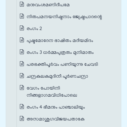
മനുവംശമണിദീപമേ
നിരുപമനയനിഷ്ഠനാം ജ്യേഷ്ഠപാദന്റെ
രംഗം 2
പുഷ്ടമോദേന ഭാഷിതം മദീയമിദം
രംഗം 3 ധർമ്മപുത്രരും മുനിമാരും
പരഭക്തിപൂർവം പണിയുന്നു ചേവടി
ചന്ദ്രകുലകുമുദിനീ പൂർണചന്ദ്രാ
വേഗം പോയിനി
നിങ്ങളാഗമവിധിപോലെ
രംഗം 4 ഭീമനും പാഞ്ചാലിയും
അസമാശുഗവിജയപതാകേ