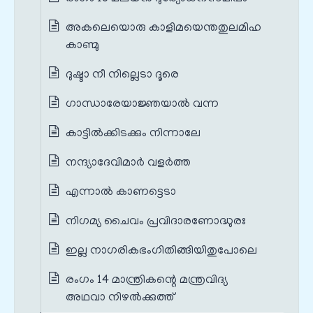
അകലെയൊരു കാളിമയെന്തതുലമിഹ
കാണ്മു
ദുഷ്ടാ നീ നില്ലെടാ ദൂരെ
ഗാന്ധാരേയാജ്ഞയാൽ വന്ന
കാട്ടിൽക്കിടക്കും നിന്നാലേ
നന്ദ്യാദേവിമാർ വളർത്ത
എന്നാൽ കാണട്ടെടാ
നിഗമ്യ ചൈവം പ്രവിദാരണോദ്ധുരഃ
ഇല്ല നാഗരികഭംഗിതിങ്ങിയിതുപോലെ
രംഗം 14 മാന്ത്രികന്റെ മന്ത്രവിദ്യ
അഥവാ നിഴൽക്കുത്ത്