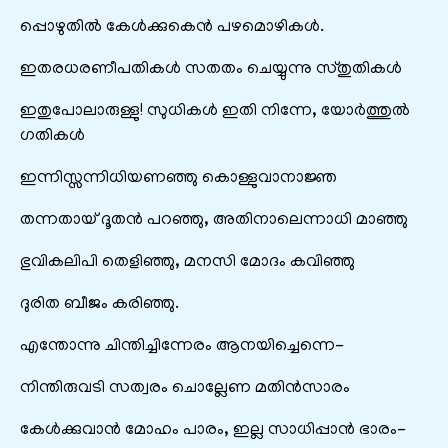
പ്പൊഴുതിൽ കേൾക്കുകെൻ പഴമൊഴികൾ.
ഇതരധരണീപതികൾ സതതം ചെയ്യുന്നു സ്തുതികൾ
ഇതുപോലാരുള്ളു! സുധികൾ ഇതി നിന്നേ, യോർത്തുൽ
ഗതികൾ
ഇന്നിസ്സന്നിധിയണഞ്ഞു കൊള്ളുവാനാജ്ഞ
തന്നതായ് ദൂതൻ പറഞ്ഞു, അതിനാലെന്നാധി മാഞ്ഞു
ഭുവികലിപി തെളിഞ്ഞു, മനസി മോദം കവിഞ്ഞു
ദുരിത ബീജം കരിഞ്ഞു.
എന്തോന്നു ചിന്തിച്ചിന്നേരം ആനയിച്ചെന്നെ-
നിന്തിരുവടി സത്വരം ചൊല്ലേണ മതിൻസാരം
കേൾക്കുവാൻ മോഹം പാരം, ഇല്ല സാധിപ്പാൻ ഭാരം-