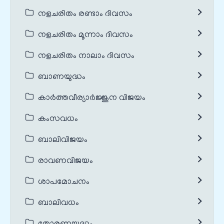
നളചരിതം രണ്ടാം ദിവസം
നളചരിതം മൂന്നാം ദിവസം
നളചരിതം നാലാം ദിവസം
ബാണയുദ്ധം
കാർത്തവീര്യാർജ്ജുന വിജയം
കംസവധം
ബാലിവിജയം
രാവണവിജയം
ശാപമോചനം
ബാലിവധം