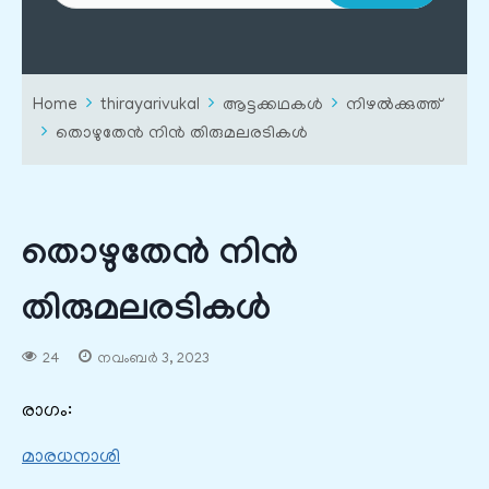
Home
thirayarivukal
ആട്ടക്കഥകൾ
നിഴൽക്കുത്ത്
തൊഴുതേൻ നിൻ തിരുമലരടികൾ
തൊഴുതേൻ നിൻ
തിരുമലരടികൾ
24
നവംബർ 3, 2023
രാഗം:
മാരധനാശി