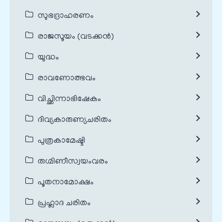
സുഭദ്രാഹരണം
രാജസൂയം (വടക്കൻ)
യുദ്ധം
രാവണോത്ഭവം
വിച്ഛിന്നാഭിഷേകം
ദിവ്യകാരുണ്യചരിതം
പുത്രകാമേഷ്ടി
രുഗ്മിണീസ്വയംവരം
പൂതനാമോക്ഷം
പ്രഹ്ലാദ ചരിതം