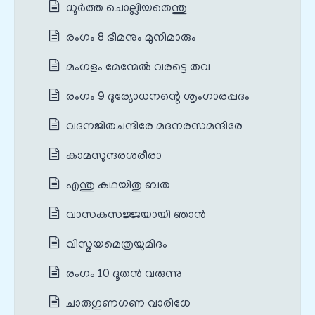
ധൂർത്ത ചൊല്ലിയതെന്തു
രംഗം 8 ഭീമനും മുനിമാരും
മംഗളം മേന്മേൽ വരട്ടെ തവ
രംഗം 9 ദുര്യോധനന്റെ ശൃംഗാരപ്പദം
വദനജിതചന്ദിരേ മദനരസമന്ദിരേ
കാമസുന്ദരശരീരാ
എന്തു കഥയിതു ബത
വാസകസജ്ജയായി ഞാൻ
വിസ്മയമെത്രയുമിദം
രംഗം 10 ദൂതൻ വരുന്നു
ചാരുഗുണഗണ വാരിധേ