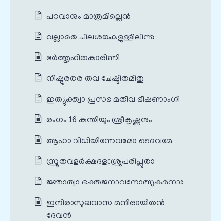
പറവാനും മാത്രമില്ലെൻ
വല്ലാതെ ചിലശങ്കകളുള്ളിലിന്നു
ഭർത്തൃഹിതകാരിണി
നിഷ്ഠുരതര തവ ചേഷ്ടിതമിതു
ഇത്യുക്ത്വാ പ്രസഭ മതീവ ഭീഷണാംഗീ
രംഗം 16 കുന്തിയും ശ്രീകൃഷ്ണനും
ആഹാ വിധിയിന്നേവമോ ദൈവമേ
സ്രൂതവളർക്ഷദളാശ്രുപരിപ്ലുതാ
ജ്ഞാത്വാ ഭക്തജനാവനോത്സുകമനാഃ
ഇന്ദിരാസുഖവാസ മന്ദിരായിതൻ
ദേവൻ