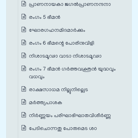
പ്രാണനായകാ ജഗൽപ്രാണനന്ദനാ
രംഗം 5 ഭീമൻ
ഘോരഗഹനമിദമാർക്കും
രംഗം 6 ഭീമന്റെ പോരിനുവിളി
നിശാടമൂഢാ വാടാ നിശാടമൂഢാ
രംഗം 7 ഭീമൻ ഗർത്തവക്ത്രൻ യുദ്ധവും
വധവും
രാക്ഷസാധമ നില്ലുനില്ലെട
മർത്ത്യപാശക
നിർണ്ണയം പരിഘാഭിഘാതവിശീർണ്ണ
പേടിചൊന്നതു പോരുമെട ശഠ