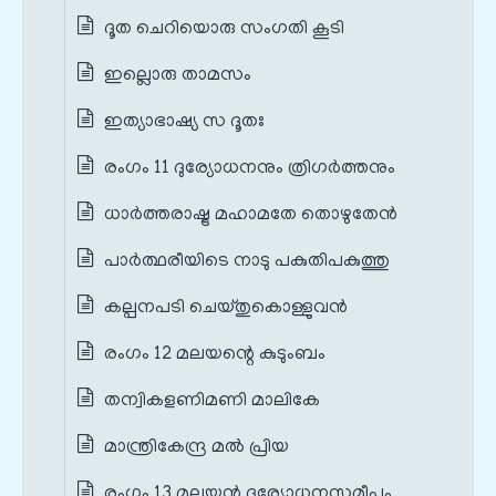
ദൂത ചെറിയൊരു സംഗതി കൂടി
ഇല്ലൊരു താമസം
ഇത്യാഭാഷ്യ സ ദൂതഃ
രംഗം 11 ദുര്യോധനനും ത്രിഗർത്തനും
ധാർത്തരാഷ്ട്ര മഹാമതേ തൊഴുതേൻ
പാർത്ഥരീയിടെ നാടു പകുതിപകുത്തു
കല്പനപടി ചെയ്തുകൊള്ളുവൻ
രംഗം 12 മലയന്റെ കുടുംബം
തന്വികളണിമണി മാലികേ
മാന്ത്രികേന്ദ്ര മൽ പ്രിയ
രംഗം 13 മലയൻ ദുര്യോധനസമീപം