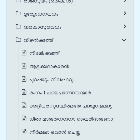
രാജസൂയം (തെക്കൻ)
ദുര്യോധനവധം
നരകാസുരവധം
നിഴൽക്കുത്ത്
നിഴൽക്കുത്ത്
ആട്ടക്കഥാകാരൻ
പുറപ്പാടും നിലപ്പദവും
രംഗം 1 പഞ്ചപാണ്ഡവന്മാർ
അദ്രിവരസുസ്ഥിരമതേ പദയുഗളമദ്യ
ധീരാ മാരുതനന്ദനാ വൈരിദാരുണാ
നിർമലാ ഭവാൻ ചെയ്ത