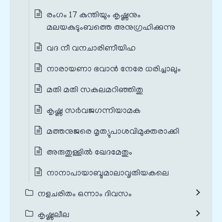
രംഗം 17 കുന്തിയും കൃഷ്ണനും
മലയകുടുംബത്തെ അനുഗ്രഹിക്കുന്നു
വദ നീ വനചാരിണീയിഹ
നാരായണാ ഭവാൻ നേരേ ധരിച്ചാലും
മതി മതി സകലമറിഞ്ഞിതു
കൃഷ്ണ സർവജഗന്നിയാമക
മത്തനുജരെ മൃത്യുപാശവിമുക്തരാക്കി
അരുതുള്ളിൽ ഖേദമേതും
നാനാപായാബ്ദമാലാവൃതിയകലെ
നളചരിതം ഒന്നാം ദിവസം
കൃഷ്ണലീല