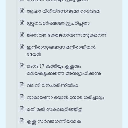
ആഹാ വിധിയിന്നേവമോ ദൈവമേ
സ്രൂതവളർക്ഷദളാശ്രുപരിപ്ലുതാ
ജ്ഞാത്വാ ഭക്തജനാവനോത്സുകമനാഃ
ഇന്ദിരാസുഖവാസ മന്ദിരായിതൻ
ദേവൻ
രംഗം 17 കുന്തിയും കൃഷ്ണനും
മലയകുടുംബത്തെ അനുഗ്രഹിക്കുന്നു
വദ നീ വനചാരിണീയിഹ
നാരായണാ ഭവാൻ നേരേ ധരിച്ചാലും
മതി മതി സകലമറിഞ്ഞിതു
കൃഷ്ണ സർവജഗന്നിയാമക