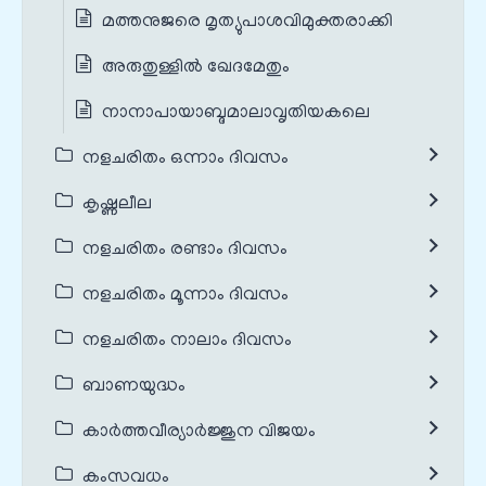
മത്തനുജരെ മൃത്യുപാശവിമുക്തരാക്കി
അരുതുള്ളിൽ ഖേദമേതും
നാനാപായാബ്ദമാലാവൃതിയകലെ
നളചരിതം ഒന്നാം ദിവസം
കൃഷ്ണലീല
നളചരിതം രണ്ടാം ദിവസം
നളചരിതം മൂന്നാം ദിവസം
നളചരിതം നാലാം ദിവസം
ബാണയുദ്ധം
കാർത്തവീര്യാർജ്ജുന വിജയം
കംസവധം