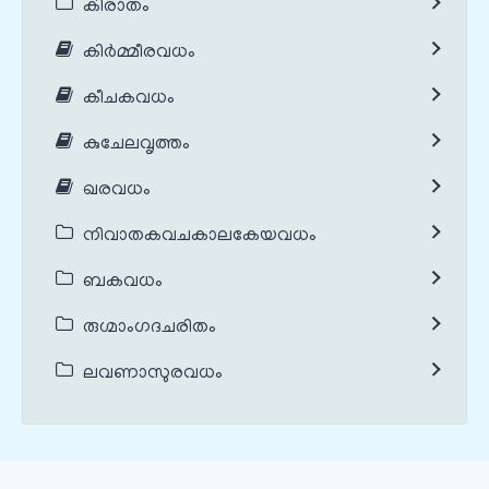
കിരാതം
കിർമ്മീരവധം
കീചകവധം
കുചേലവൃത്തം
ഖരവധം
നിവാതകവചകാലകേയവധം
ബകവധം
രുഗ്മാംഗദചരിതം
ലവണാസുരവധം