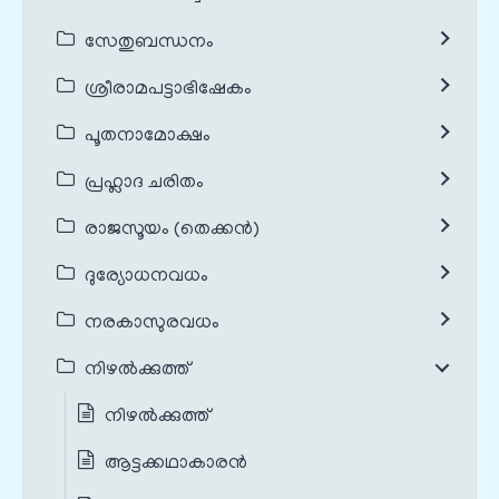
സേതുബന്ധനം
ശ്രീരാമപട്ടാഭിഷേകം
പൂതനാമോക്ഷം
പ്രഹ്ലാദ ചരിതം
രാജസൂയം (തെക്കൻ)
ദുര്യോധനവധം
നരകാസുരവധം
നിഴൽക്കുത്ത്
നിഴൽക്കുത്ത്
ആട്ടക്കഥാകാരൻ