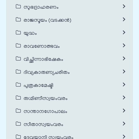
സുഭദ്രാഹരണം
രാജസൂയം (വടക്കൻ)
യുദ്ധം
രാവണോത്ഭവം
വിച്ഛിന്നാഭിഷേകം
ദിവ്യകാരുണ്യചരിതം
പുത്രകാമേഷ്ടി
രുഗ്മിണീസ്വയംവരം
സന്താനഗോപാലം
സീതാസ്വയംവരം
ദേവയാനി സ്വയംവരം