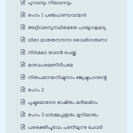
പുറപ്പാടും നിലപ്പദവും
രംഗം 1 പഞ്ചപാണ്ഡവന്മാർ
അദ്രിവരസുസ്ഥിരമതേ പദയുഗളമദ്യ
ധീരാ മാരുതനന്ദനാ വൈരിദാരുണാ
നിർമലാ ഭവാൻ ചെയ്ത
മനുവംശമണിദീപമേ
നിരുപമനയനിഷ്ഠനാം ജ്യേഷ്ഠപാദന്റെ
രംഗം 2
പുഷ്ടമോദേന ഭാഷിതം മദീയമിദം
രംഗം 3 ധർമ്മപുത്രരും മുനിമാരും
പരഭക്തിപൂർവം പണിയുന്നു ചേവടി