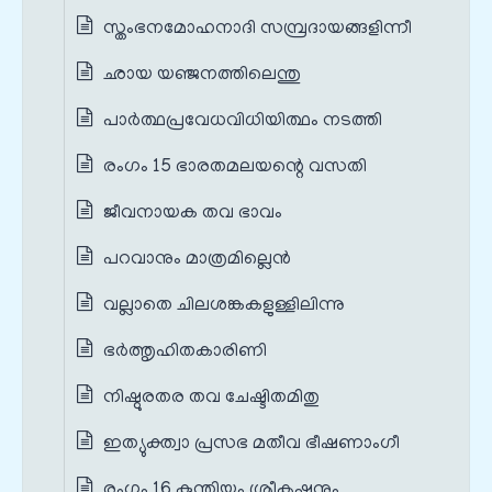
സ്തംഭനമോഹനാദി സമ്പ്രദായങ്ങളിന്നീ
ഛായ യഞ്ജനത്തിലെന്തു
പാർത്ഥപ്രവേധവിധിയിത്ഥം നടത്തി
രംഗം 15 ഭാരതമലയന്റെ വസതി
ജീവനായക തവ ഭാവം
പറവാനും മാത്രമില്ലെൻ
വല്ലാതെ ചിലശങ്കകളുള്ളിലിന്നു
ഭർത്തൃഹിതകാരിണി
നിഷ്ഠുരതര തവ ചേഷ്ടിതമിതു
ഇത്യുക്ത്വാ പ്രസഭ മതീവ ഭീഷണാംഗീ
രംഗം 16 കുന്തിയും ശ്രീകൃഷ്ണനും