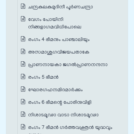
ചന്ദ്രകുലകുമുദിനീ പൂർണചന്ദ്രാ
വേഗം പോയിനി
നിങ്ങളാഗമവിധിപോലെ
രംഗം 4 ഭീമനും പാഞ്ചാലിയും
അസമാശുഗവിജയപതാകേ
പ്രാണനായകാ ജഗൽപ്രാണനന്ദനാ
രംഗം 5 ഭീമൻ
ഘോരഗഹനമിദമാർക്കും
രംഗം 6 ഭീമന്റെ പോരിനുവിളി
നിശാടമൂഢാ വാടാ നിശാടമൂഢാ
രംഗം 7 ഭീമൻ ഗർത്തവക്ത്രൻ യുദ്ധവും