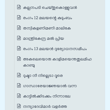
കല്പനപടി ചെയ്തുകൊള്ളുവൻ
രംഗം 12 മലയന്റെ കുടുംബം
തന്വികളണിമണി മാലികേ
മാന്ത്രികേന്ദ്ര മൽ പ്രിയ
രംഗം 13 മലയൻ ദുര്യോധനസമീപം
അകലെയൊരു കാളിമയെന്തതുലമിഹ
കാണ്മു
ദുഷ്ടാ നീ നില്ലെടാ ദൂരെ
ഗാന്ധാരേയാജ്ഞയാൽ വന്ന
കാട്ടിൽക്കിടക്കും നിന്നാലേ
നന്ദ്യാദേവിമാർ വളർത്ത