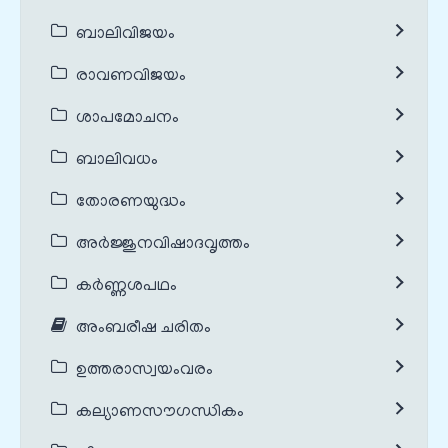
ബാലിവിജയം
രാവണവിജയം
ശാപമോചനം
ബാലിവധം
തോരണയുദ്ധം
അർജ്ജുനവിഷാദവൃത്തം
കർണ്ണശപഥം
അംബരീഷ ചരിതം
ഉത്തരാസ്വയംവരം
കല്യാണസൗഗന്ധികം