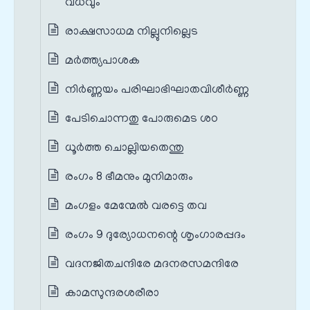
വധവും
രാക്ഷസാധമ നില്ലുനില്ലെട
മർത്ത്യപാശക
നിർണ്ണയം പരിഘാഭിഘാതവിശീർണ്ണ
പേടിചൊന്നതു പോരുമെട ശഠ
ധൂർത്ത ചൊല്ലിയതെന്തു
രംഗം 8 ഭീമനും മുനിമാരും
മംഗളം മേന്മേൽ വരട്ടെ തവ
രംഗം 9 ദുര്യോധനന്റെ ശൃംഗാരപ്പദം
വദനജിതചന്ദിരേ മദനരസമന്ദിരേ
കാമസുന്ദരശരീരാ