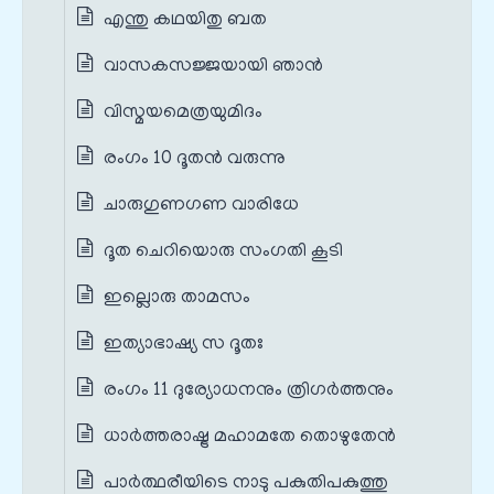
എന്തു കഥയിതു ബത
വാസകസജ്ജയായി ഞാൻ
വിസ്മയമെത്രയുമിദം
രംഗം 10 ദൂതൻ വരുന്നു
ചാരുഗുണഗണ വാരിധേ
ദൂത ചെറിയൊരു സംഗതി കൂടി
ഇല്ലൊരു താമസം
ഇത്യാഭാഷ്യ സ ദൂതഃ
രംഗം 11 ദുര്യോധനനും ത്രിഗർത്തനും
ധാർത്തരാഷ്ട്ര മഹാമതേ തൊഴുതേൻ
പാർത്ഥരീയിടെ നാടു പകുതിപകുത്തു