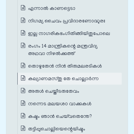
എന്നാൽ കാണട്ടെടാ
നിഗമ്യ ചൈവം പ്രവിദാരണോദ്ധുരഃ
ഇല്ല നാഗരികഭംഗിതിങ്ങിയിതുപോലെ
രംഗം 14 മാന്ത്രികന്റെ മന്ത്രവിദ്യ
അഥവാ നിഴൽക്കുത്ത്
തൊഴുതേൻ നിൻ തിരുമലരടികൾ
കല്യാണമസ്തു തേ ചൊല്ലാർന്ന
അരുൾ ചെയ്തീടരുതേവം
നന്നെട മലയശഠ വാക്കുകൾ
കഷ്ടം ഞാൻ ചെയ്‌വതെന്തേ?
തട്ടിപ്പുചൊല്ലിയെന്റെയിഷ്ടം