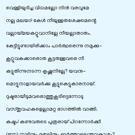
വെള്ളിയുദിച്ച വിധമല്ലോ നിൻ വരവുമേ
നല്ല മലയാ! കേൾ നീയുള്ളതശേഷമെന്റെ
വല്ലായ്മയകറ്റുവാനില്ലേ നീയല്ലാതാരും.
കേട്ടിട്ടുണ്ടായിരിക്കാം പാർത്ഥരെന്നു നമുക്കു-
കൂറ്റുവകക്കാരൊരു കൂട്ടരുള്ളവരെ നീ
കട്ടുതിന്നുനടന്ന കൃഷ്ണനില്ലേ? യവനു-
മൊട്ടുനാളായവർക്കു കൂട്ടുകെട്ടുകാരനായ്.
ദുഷ്ടരായീടുമവരൊത്തുകൂടീട്ടെന്നോടു
വസ്തുവഹകളെല്ലാമറ്റ ഭാഗത്തിൽ വാങ്ങി.
കഷ്ടം! കണ്ടവരുടെ പുത്രരായ് പിറന്നോർക്കീ
(ഈ) നാട്ടിനും മുതലിനും ഓർത്താലെന്തവകാശം?