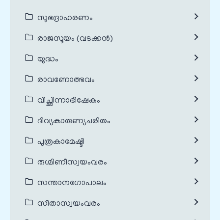
സുഭദ്രാഹരണം
രാജസൂയം (വടക്കൻ)
യുദ്ധം
രാവണോത്ഭവം
വിച്ഛിന്നാഭിഷേകം
ദിവ്യകാരുണ്യചരിതം
പുത്രകാമേഷ്ടി
രുഗ്മിണീസ്വയംവരം
സന്താനഗോപാലം
സീതാസ്വയംവരം