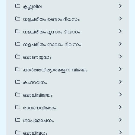
കൃഷ്ണലീല
നളചരിതം രണ്ടാം ദിവസം
നളചരിതം മൂന്നാം ദിവസം
നളചരിതം നാലാം ദിവസം
ബാണയുദ്ധം
കാർത്തവീര്യാർജ്ജുന വിജയം
കംസവധം
ബാലിവിജയം
രാവണവിജയം
ശാപമോചനം
ബാലിവധം