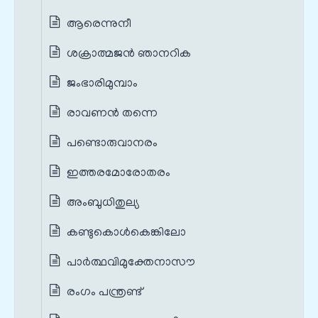
ആരെന്നുനീ
ശക്രാത്മജന്‍ ഞാനറിക
ജംഭാരിമുമ്പാം
രാവണന്‍ തന്നെ
പണ്ടൊരുവാനരം
ഇത്തരമോരോതരം
അംബുധിതുല്യ
കണ്ടുകൊള്‍കെങ്കിലോ
പാർത്ഥവിമുക്തേനാസൗ
രംഗം പന്ത്രണ്ട്‌