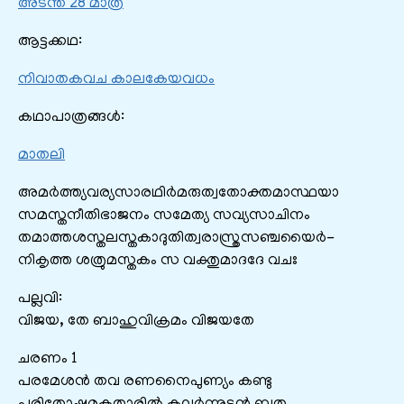
അടന്ത 28 മാത്ര
ആട്ടക്കഥ:
നിവാതകവച കാലകേയവധം
കഥാപാത്രങ്ങൾ:
മാതലി
അമർത്ത്യവര്യസാരഥിർമരുത്വതോക്തമാസ്ഥയാ
സമസ്തനീതിഭാജനം സമേത്യ സവ്യസാചിനം
തമാത്തശസ്തലസ്തകാദുതിത്വരാസ്ത്രസഞ്ചയൈർ-
നികൃത്ത ശത്രുമസ്തകം സ വക്തുമാദദേ വചഃ
പല്ലവി:
വിജയ, തേ ബാഹുവിക്രമം വിജയതേ
ചരണം 1
പരമേശൻ തവ രണനൈപുണ്യം കണ്ടു