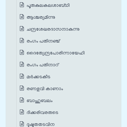
പൂരുകുലകലശാബ്ധി
ആശ്ചര്യമിന്നു
ചന്ദ്രശേഖരദാസനാകുന്നു
രംഗം പതിനഞ്ച്
ദൈത്യേന്ദ്രപോരിന്നായേഹി
രംഗം പതിനാറ്
മർക്കടകീട
രണഭുവി കാണാം
ബാഹുബലം
ദിക്കരിവരരുടെ
ദുഷ്ടതതടവിന