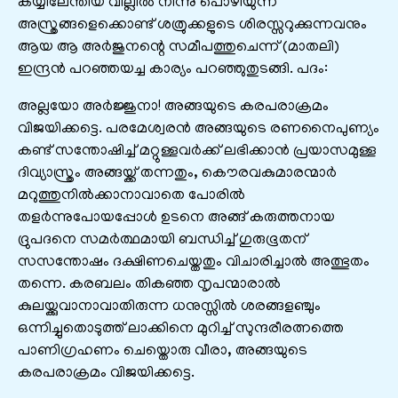
കയ്യിലേന്തിയ വില്ലിൽ നിന്നു പൊഴിയുന്ന
അസ്ത്രങ്ങളെക്കൊണ്ട് ശത്രുക്കളുടെ ശിരസ്സറുക്കുന്നവനും
ആയ ആ അർജുനന്റെ സമീപത്തുചെന്ന് (മാതലി)
ഇന്ദ്രൻ പറഞ്ഞയച്ച കാര്യം പറഞ്ഞുതുടങ്ങി. പദം:
അല്ലയോ അർജ്ജുനാ! അങ്ങയുടെ കരപരാക്രമം
വിജയിക്കട്ടെ. പരമേശ്വരന്‍ അങ്ങയുടെ രണനൈപുണ്യം
കണ്ട് സന്തോഷിച്ച് മറ്റുള്ളവര്‍ക്ക് ലഭിക്കാന്‍ പ്രയാസമുള്ള
ദിവ്യാസ്ത്രം അങ്ങയ്ക്ക് തന്നതും, കൌരവകുമാരന്മാര്‍
മറുത്തുനില്‍ക്കാനാവാതെ പോരില്‍
തളര്‍ന്നുപോയപ്പോള്‍ ഉടനെ അങ്ങ് കരുത്തനായ
ദ്രുപദനെ സമര്‍ത്ഥമായി ബന്ധിച്ച് ഗുരുഭൂതന്
സസന്തോഷം ദക്ഷിണചെയ്തതും വിചാരിച്ചാല്‍ അത്ഭുതം
തന്നെ. കരബലം തികഞ്ഞ നൃപന്മാരാല്‍
കുലയ്ക്കുവാനാവാതിരുന്ന ധനുസ്സില്‍ ശരങ്ങളഞ്ചും
ഒന്നിച്ചുതൊടുത്ത് ലാക്കിനെ മുറിച്ച് സുന്ദരീരത്നത്തെ
പാണിഗ്രഹണം ചെയ്തൊരു വീരാ, അങ്ങയുടെ
കരപരാക്രമം വിജയിക്കട്ടെ.