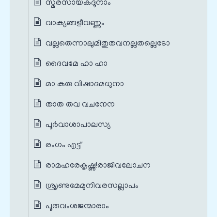
സ്മരസായകദൂനാം
വാക്യങ്ങളീവണ്ണം
വല്ലതെന്നാലുമിതുതവനല്ലതല്ലെടോ
ദൈവമേ ഹാ ഹാ
മാ കുരു വിഷാദമധുനാ
താത തവ വചനേന
പൂർവാശാപാലസ്യ
രംഗം എട്ട്
രാമഹരേകൃഷ്ണ!രാജീവലോചന
ശ്രൃണുമേമുനിവരസല്ലാപം
പൂരുവംശജന്മാരാം