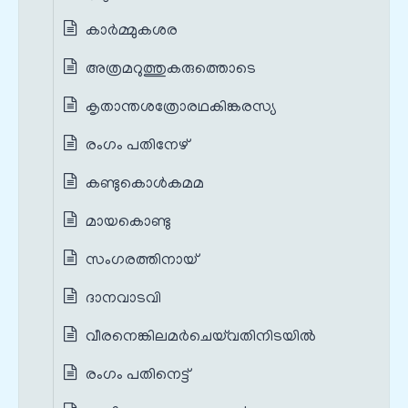
കാർമ്മുകശര
അത്രമറുത്തുകരുത്തൊടെ
കൃതാന്തശത്രോരഥകിങ്കരസ്യ
രംഗം പതിനേഴ്
കണ്ടുകൊൾകമമ
മായകൊണ്ടു
സംഗരത്തിനായ്
ദാനവാടവി
വീരനെങ്കിലമർചെയ്‌വതിനിടയിൽ
രംഗം പതിനെട്ട്