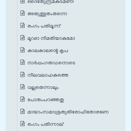
ദൈത്യേന്ദ്രമകുടമണി
അത്യത്ഭുതംതന്നെ
രംഗം പതിമൂന്ന്
മൂഢാ നീമതിയാകുമോ
കാലകാലന്റെ കൃപ
സർപ്പംഗരുഡനൊടെ
നീലവലാഹകത്തെ
വല്ലതെന്നാലും
പോരുംപറഞ്ഞതു
മായാംസമാശ്രത്യതിരോഹിതോരണേ
രംഗം പതിന്നാല്