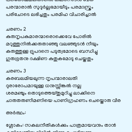
പരിതോഷമകതാരിൽ കലർന്നുടൻ ബത
പരന്മാരാൽ സുദുർല്ലഭമായീടും പരമാസ്ത്രം
പരിചോടെ ലഭിച്ചതും പരമിഹ വിചാരിച്ചാൽ
ചരണം 2
കുരുനൃപകുമാരന്മാരൊക്കെവേ പോരിൽ
മറുത്തുനിൽക്കരുതാഞ്ഞു വലഞ്ഞുടൻ നീയും
കരുത്തുള്ള ദ്രുപദനെ പടുത്വമോടെ ബന്ധിച്ചു
ഗുരുഭൂതനു ദക്ഷിണ കുതുകമോടു ചെയ്തതും
ചരണം 3
കരബലമിയലുന്ന നൃപന്മാരാലതി
ദുരാരോപമായുള്ള ധനുസ്സിങ്കൽ നല്ല
ശരമഞ്ചും തൊടുത്തെയ്തുമുറിച്ചു ലാക്കിനെ
ചാരുതരുണീമണിയെ പാണിഗ്രഹണം ചെയ്തൊരു വീര
അർത്ഥം:
ശ്ലോകം: സകലനീതികൾക്കും പാത്രമായവനും താൻ