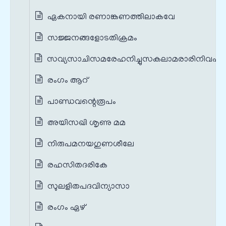
ഏകനായി രണാങ്കണത്തിലാകവേ
സജ്ജനങ്ങളോടതിക്രമം
സവ്യസാചിസമരേഹനിച്ചുസകലാമരാരിനിവഹം
രംഗം ആറ്
പാണ്ഡവന്റെരൂപം
അയിസഖി ശൃണു മമ
നിരുപമനയഗുണശീലേ
രഹസിതദരികേ
സുലളിതപദവിന്യാസാ
രംഗം ഏഴ്