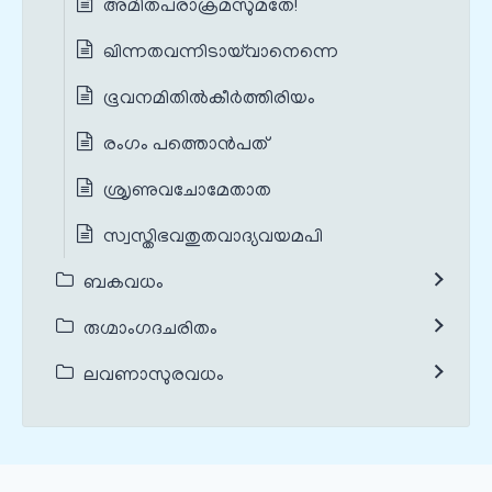
അമിതപരാക്രമസുമതേ!
ഖിന്നതവന്നിടായ്‌വാനെന്നെ
ഭൂവനമിതിൽകീർത്തിരിയം
രംഗം പത്തൊൻപത്
ശ്രൃണുവചോമേതാത
സ്വസ്തിഭവതുതവാദ്യവയമപി
ബകവധം
രുഗ്മാംഗദചരിതം
ലവണാസുരവധം