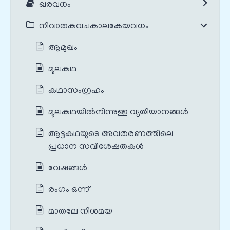
ഖരവധം
നിവാതകവചകാലകേയവധം
ആമുഖം
മൂലകഥ
കഥാസംഗ്രഹം
മൂലകഥയില്‍നിന്നുള്ള വ്യതിയാനങ്ങൾ‍
ആട്ടകഥയുടെ അവതരണത്തിലെ
പ്രധാന സവിശേഷതകൾ‍
വേഷങ്ങൾ
രംഗം ഒന്ന്
മാതലേ നിശമയ