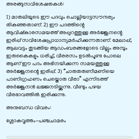
അരങ്ങുസവിശേഷതകൾ:
1) മാതലിയുടെ ഈ പദവും ചൊല്ലിയാട്ടസൗന്ദര്യം
തികഞ്ഞതാണ്. 2) ഈ പദത്തിന്റെ
ആവിഷ്കാരസമയത്ത് അപ്പുറത്തുള്ള അർജ്ജുനന്റെ
ഇരിപ്പ് സവിശേഷപ്രാധാന്യമർഹിക്കുന്നതാണ്. മേലാപ്പ്,
ആലവട്ടം തുടങ്ങിയ ആഡംബരങ്ങളോടെ വില്ലും അമ്പും
ഇരുകൈകളും ധരിച്ച്, വീരരസം ഉടൽപൂണ്ട പോലെ
ആണ് ഈ പദം അഭിനയിക്കുന്ന സമയത്തുള്ള
അർജ്ജുനന്റെ ഇരിപ്പ്. 3) “ചാരുതരുണീമണിയെ
പാണിഗ്രഹണം ചെയ്തൊരു വീരാ” എന്നിടത്ത്
അർജ്ജുനൻ ലജ്ജനടിയ്ക്കുന്നു. വീണ്ടും പഴയ
വീരഭാവത്തിൽ ഇരിക്കുന്നു.
അനുബന്ധ വിവരം:
ശ്ലോകവൃത്തം-പഞ്ചചാമരം