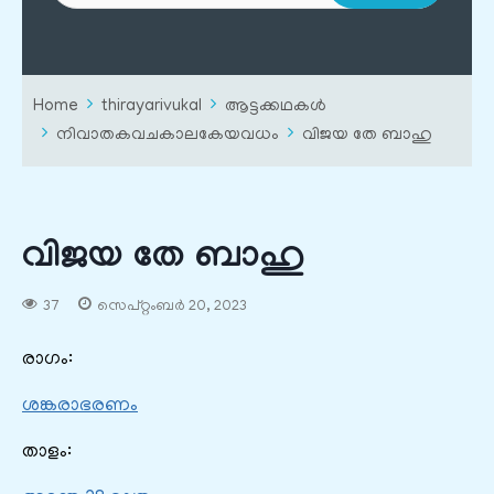
Home
thirayarivukal
ആട്ടക്കഥകൾ
നിവാതകവചകാലകേയവധം
വിജയ തേ ബാഹു
വിജയ തേ ബാഹു
37
സെപ്റ്റംബർ 20, 2023
രാഗം:
ശങ്കരാഭരണം
താളം: