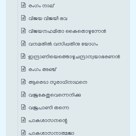
രംഗം നാല്
വിജയ വിജയീ ഭവ
വിജയനഹമിതാ കൈതൊഴുന്നേന്‍
വനമതില്‍ വസിപ്പതിനു യോഗം
ഇന്ദ്രാണിയെത്തൊഴുചന്ദ്രാന്വയാഭരണൻ
രംഗം അഞ്ച്
ആരെടാ സുരാധിനാഥനെ
വജ്രകേതുവെന്നെനിക്കു
വജ്രപാണി തന്നെ
പാകശാസനന്റെ
പാകശാസനാത്മജാ