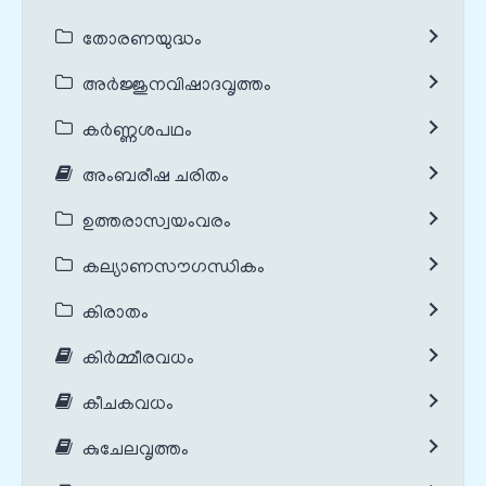
തോരണയുദ്ധം
അർജ്ജുനവിഷാദവൃത്തം
കർണ്ണശപഥം
അംബരീഷ ചരിതം
ഉത്തരാസ്വയംവരം
കല്യാണസൗഗന്ധികം
കിരാതം
കിർമ്മീരവധം
കീചകവധം
കുചേലവൃത്തം