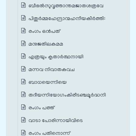
ബീഭല്‍സുവൃത്താന്തമജാതശത്രവേ
പിതുർമ്മഹേന്ദ്രാന്മഹനീയകീർത്തി:
രംഗം ഒൻപത്
മനുജതിലകമമ
എത്രയും കൃതാര്‍ത്ഥനായി
മന്നവ നിവാതകവച
ബാധയെന്നിയെ
തദീയന്നിയോഗംകിരീടഞ്ചമൂർദ്ധനി
രംഗം പത്ത്
വാടാ പോരിന്നായിവിടെ
രംഗം പതിനൊന്ന്