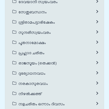
ദേവയാനി സ്വയംവരം
സേതുബന്ധനം
ശ്രീരാമപട്ടാഭിഷേകം
സുന്ദരീസ്വയംവരം
പൂതനാമോക്ഷം
പ്രഹ്ലാദ ചരിതം
രാജസൂയം (തെക്കൻ)
ദുര്യോധനവധം
നരകാസുരവധം
നിഴൽക്കുത്ത്
നളചരിതം ഒന്നാം ദിവസം