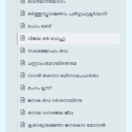
ഭവദീയനിയോഗം
ഭർത്തുസ്തദാജ്ഞാം പരിഗൃഹ്യമൂർദ്ധനി
രംഗം രണ്ട്
വിജയ തേ ബാഹു
സലജ്ജോഹം തവ
ചന്ദ്രവംശമൗലിരത്നമേ
നഗരീ തരസാ രഥിനാമപഹര്‍താ
രംഗം മൂന്ന്
ജനക തവ ദർശനാലിന്നു
തനയ ധനഞ്ജയ ജീവ
കൃതാഭ്യനുജ്ഞോ ജനകേന മോദാൽ