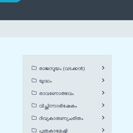
രാജസൂയം (വടക്കൻ)
യുദ്ധം
രാവണോത്ഭവം
വിച്ഛിന്നാഭിഷേകം
ദിവ്യകാരുണ്യചരിതം
പുത്രകാമേഷ്ടി