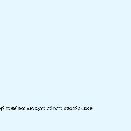
ലെ? ഇങ്ങിനെ പറയുന്ന നിന്നെ ഞാനിപ്പോഴേ