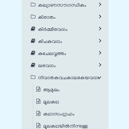
കല്യാണസൗഗന്ധികം
കിരാതം
കിർമ്മീരവധം
കീചകവധം
കുചേലവൃത്തം
ഖരവധം
നിവാതകവചകാലകേയവധം
ആമുഖം
മൂലകഥ
കഥാസംഗ്രഹം
മൂലകഥയില്‍നിന്നുള്ള