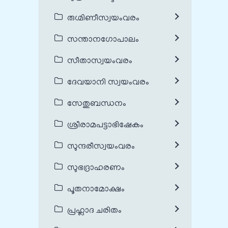
രുഗ്മിണീസ്വയംവരം
സന്താനഗോപാലം
സീതാസ്വയംവരം
ദേവയാനി സ്വയംവരം
സേതുബന്ധനം
ശ്രീരാമപട്ടാഭിഷേകം
സുന്ദരീസ്വയംവരം
സുഭദ്രാഹരണം
പൂതനാമോക്ഷം
പ്രഹ്ലാദ ചരിതം