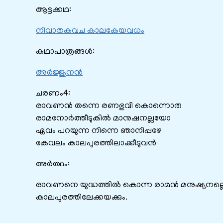
ആട്ടക്കഥ:
നിവാതകവച കാലകേയവധം
കഥാപാത്രങ്ങൾ:
അര്‍ജ്ജുനന്‍
ചരണം4:
രാവണന്‍ തന്നെ രണഭുവി കൊന്നൊരു
രാമനോര്‍ത്തീടുകില്‍ മാനുഷനല്ലയോ
ഏവം പറയുന്ന നിന്നെ ഞാനിപ്പഴേ
കേവലം കാലപുരത്തിലാക്കീടുവന്‍
അർത്ഥം:
രാവണനെ യുദ്ധത്തില്‍ കൊന്ന രാമന്‍ മനുഷ്യനല്
കാലപുരത്തിലേക്കയക്കും.