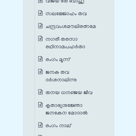
വിജയ തേ ബാഹു
സലജ്ജോഹം തവ
ചന്ദ്രവംശമൗലിരത്നമേ
നഗരീ തരസാ
രഥിനാമപഹര്‍താ
രംഗം മൂന്ന്
ജനക തവ
ദർശനാലിന്നു
തനയ ധനഞ്ജയ ജീവ
കൃതാഭ്യനുജ്ഞോ
ജനകേന മോദാൽ
രംഗം നാല്