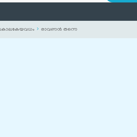
ചകാലകേയവധം
രാവണന്‍ തന്നെ