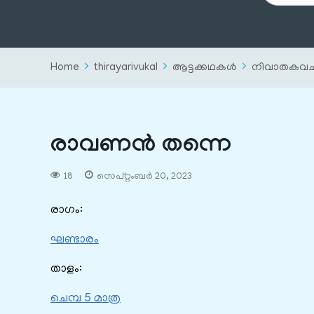
Home
thirayarivukal
ആട്ടക്കഥകൾ
നിവാതകവ
രാവണന്‍ തന്നെ
18
സെപ്റ്റംബർ 20, 2023
രാഗം:
ഘണ്ടാരം
താളം:
ചെമ്പ 5 മാത്ര