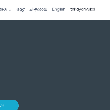
്ങൾ
ട്രസ്റ്റ്
ചിത്രശാല
English
thirayarivukal