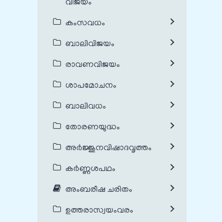
വിജയം
കംസവധം
ബാലിവിജയം
രാവണവിജയം
ശാപമോചനം
ബാലിവധം
തോരണയുദ്ധം
അർജ്ജുനവിഷാദവൃത്തം
കർണ്ണശപഥം
അംബരീഷ ചരിതം
ഉത്തരാസ്വയംവരം