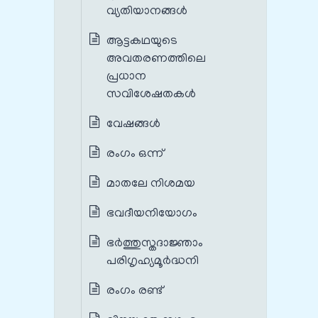
വ്യതിയാനങ്ങൾ‍
ആട്ടകഥയുടെ
അവതരണത്തിലെ
പ്രധാന
സവിശേഷതകൾ‍
വേഷങ്ങൾ
രംഗം ഒന്ന്
മാതലേ നിശമയ
ഭവദീയനിയോഗം
ഭർത്തുസ്തദാജ്ഞാം
പരിഗൃഹ്യമൂർദ്ധനി
രംഗം രണ്ട്