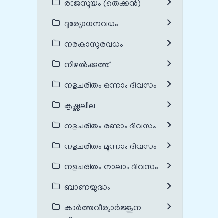
രാജസൂയം (തെക്കൻ)
ദുര്യോധനവധം
നരകാസുരവധം
നിഴൽക്കുത്ത്
നളചരിതം ഒന്നാം ദിവസം
കൃഷ്ണലീല
നളചരിതം രണ്ടാം ദിവസം
നളചരിതം മൂന്നാം ദിവസം
നളചരിതം നാലാം ദിവസം
ബാണയുദ്ധം
കാർത്തവീര്യാർജ്ജുന