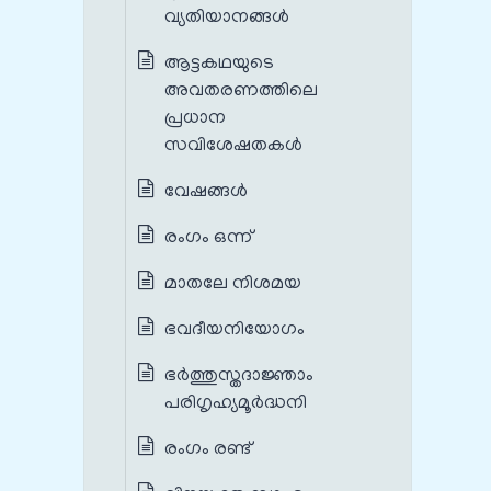
വ്യതിയാനങ്ങൾ‍
ആട്ടകഥയുടെ
അവതരണത്തിലെ
പ്രധാന
സവിശേഷതകൾ‍
വേഷങ്ങൾ
രംഗം ഒന്ന്
മാതലേ നിശമയ
ഭവദീയനിയോഗം
ഭർത്തുസ്തദാജ്ഞാം
പരിഗൃഹ്യമൂർദ്ധനി
രംഗം രണ്ട്