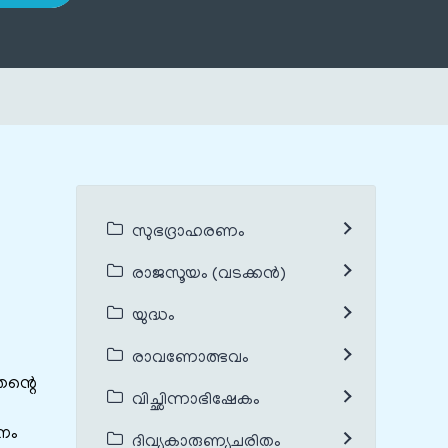
സുഭദ്രാഹരണം
രാജസൂയം (വടക്കൻ)
യുദ്ധം
രാവണോത്ഭവം
ന്റെ
വിച്ഛിന്നാഭിഷേകം
സനം
ദിവ്യകാരുണ്യചരിതം