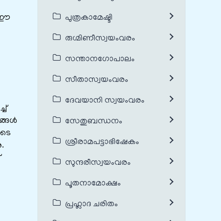
് ഈ
പുത്രകാമേഷ്ടി
രുഗ്മിണീസ്വയംവരം
സന്താനഗോപാലം
സീതാസ്വയംവരം
ദേവയാനി സ്വയംവരം
ച്
്ങള്‍
സേതുബന്ധനം
ുടെ
ശ്രീരാമപട്ടാഭിഷേകം
ു.
്
സുന്ദരീസ്വയംവരം
പൂതനാമോക്ഷം
പ്രഹ്ലാദ ചരിതം