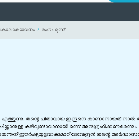
ചകാലകേയവധം
രംഗം മൂന്ന്
എത്തുന്നു. തന്റെ പിതാവായ ഇന്ദ്രനെ കാണാനായതിനാൽ ത
്പിയ്ക്കാനുള്ള കഴിവുണ്ടാവാനായി ഒന്ന് അനുഗ്രഹിക്കണമെന്നും
യ ജയന്തന് ഈർഷ്യയുളവാക്കുമാറ് ദേവേന്ദ്രൻ തന്റെ അർദ്ധാ