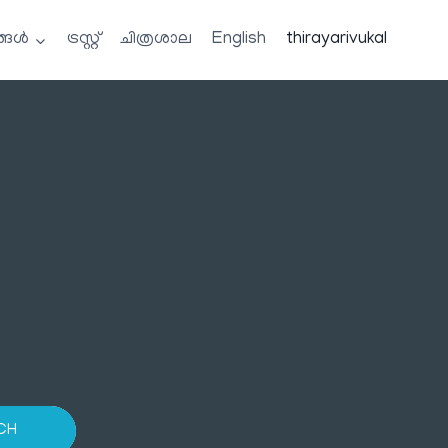
്ങൾ
ട്രസ്റ്റ്
ചിത്രശാല
English
thirayarivukal