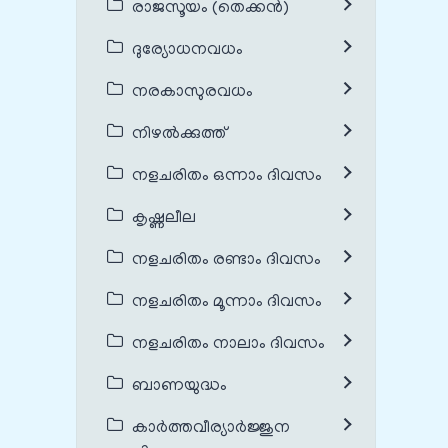
രാജസൂയം (തെക്കൻ)
ദുര്യോധനവധം
നരകാസുരവധം
നിഴൽക്കുത്ത്
നളചരിതം ഒന്നാം ദിവസം
കൃഷ്ണലീല
നളചരിതം രണ്ടാം ദിവസം
നളചരിതം മൂന്നാം ദിവസം
നളചരിതം നാലാം ദിവസം
ബാണയുദ്ധം
കാർത്തവീര്യാർജ്ജുന