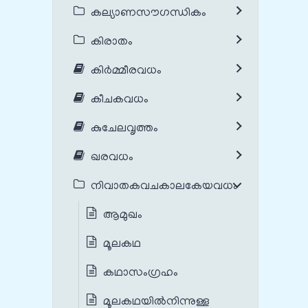
കല്യാണസൗഗന്ധികം
കിരാതം
കിർമ്മീരവധം
കീചകവധം
കുചേലവൃത്തം
ഖരവധം
നിവാതകവചകാലകേയവധം
ആമുഖം
മൂലകഥ
കഥാസംഗ്രഹം
മൂലകഥയില്‍നിന്നുള്ള