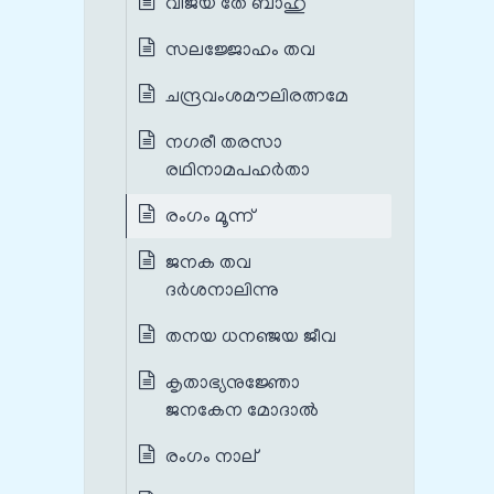
വിജയ തേ ബാഹു
സലജ്ജോഹം തവ
ചന്ദ്രവംശമൗലിരത്നമേ
നഗരീ തരസാ
രഥിനാമപഹര്‍താ
രംഗം മൂന്ന്
ജനക തവ
ദർശനാലിന്നു
തനയ ധനഞ്ജയ ജീവ
കൃതാഭ്യനുജ്ഞോ
ജനകേന മോദാൽ
രംഗം നാല്