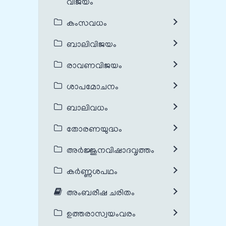
വിജയം
കംസവധം
ബാലിവിജയം
രാവണവിജയം
ശാപമോചനം
ബാലിവധം
തോരണയുദ്ധം
അർജ്ജുനവിഷാദവൃത്തം
കർണ്ണശപഥം
അംബരീഷ ചരിതം
ഉത്തരാസ്വയംവരം