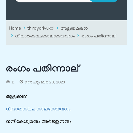
Home
thirayarivukal
ആട്ടക്കഥകൾ
നിവാതകവചകാലകേയവധം
രംഗം പതിന്നാല്
രംഗം പതിന്നാല്
11
സെപ്റ്റംബർ 20, 2023
ആട്ടക്കഥ:
നിവാതകവച കാലകേയവധം
നന്ദികേശ്വരനും അർജ്ജുനനും