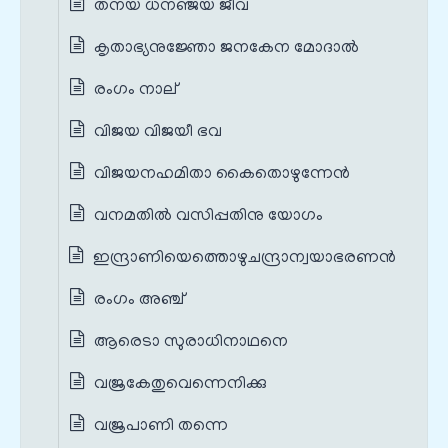
തനയ ധനഞ്ജയ ജീവ
കൃതാഭ്യനുജ്ഞോ ജനകേന മോദാൽ
രംഗം നാല്
വിജയ വിജയീ ഭവ
വിജയനഹമിതാ കൈതൊഴുന്നേന്‍
വനമതില്‍ വസിപ്പതിനു യോഗം
ഇന്ദ്രാണിയെത്തൊഴുചന്ദ്രാന്വയാഭരണൻ
രംഗം അഞ്ച്
ആരെടാ സുരാധിനാഥനെ
വജ്രകേതുവെന്നെനിക്കു
വജ്രപാണി തന്നെ