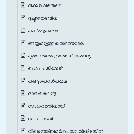
ദിക്കരിവരരുടെ
ദുഷ്ടതതടവിന
കാർമ്മുകശര
അത്രമറുത്തുകരുത്തൊടെ
കൃതാന്തശത്രോരഥകിങ്കരസ്യ
രംഗം പതിനേഴ്
കണ്ടുകൊൾകമമ
മായകൊണ്ടു
സംഗരത്തിനായ്
ദാനവാടവി
വീരനെങ്കിലമർചെയ്‌വതിനിടയിൽ