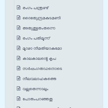
രംഗം പന്ത്രണ്ട്‌
ദൈത്യേന്ദ്രമകുടമണി
അത്യത്ഭുതംതന്നെ
രംഗം പതിമൂന്ന്
മൂഢാ നീമതിയാകുമോ
കാലകാലന്റെ കൃപ
സർപ്പംഗരുഡനൊടെ
നീലവലാഹകത്തെ
വല്ലതെന്നാലും
പോരുംപറഞ്ഞതു