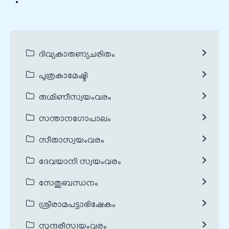
ദിവ്യകാരുണ്യചരിതം
പുത്രകാമേഷ്ടി
രുഗ്മിണീസ്വയംവരം
സന്താനഗോപാലം
സീതാസ്വയംവരം
ദേവയാനി സ്വയംവരം
സേതുബന്ധനം
ശ്രീരാമപട്ടാഭിഷേകം
സുന്ദരീസ്വയംവരം