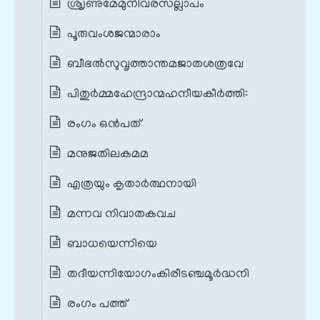
ശ്രൃണുമേമുനിവരസല്ലാപം
പൂരുവംശജന്മാരാം
ബീഭല്‍സുവൃത്താന്തമജാതശത്രവേ
പിതുർമ്മഹേന്ദ്രാന്മഹനീയകീർത്തി:
രംഗം ഒൻപത്
മനുജതിലകമമ
എത്രയും കൃതാര്‍ത്ഥനായി
മന്നവ നിവാതകവച
ബാധയെന്നിയെ
തദീയന്നിയോഗംകിരീടഞ്ചമൂർദ്ധനി
രംഗം പത്ത്