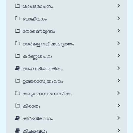
ശാപമോചനം
ബാലിവധം
തോരണയുദ്ധം
അർജ്ജുനവിഷാദവൃത്തം
കർണ്ണശപഥം
അംബരീഷ ചരിതം
ഉത്തരാസ്വയംവരം
കല്യാണസൗഗന്ധികം
കിരാതം
കിർമ്മീരവധം
കീചകവധം