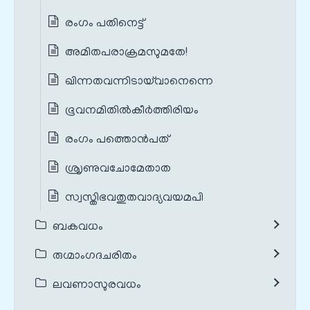
രംഗം പതിനെട്ട്
അമിതപരാക്രമസുമതേ!
ഖിന്നതവന്നിടായ്‌വാനെന്നെ
ഭൂവനമിതിൽകീർത്തിരിയം
രംഗം പത്തൊൻപത്
ശ്രൃണുവചോമേതാത
സ്വസ്തിഭവതുതവാദ്യവയമപി
ബകവധം
രുഗ്മാംഗദചരിതം
ലവണാസുരവധം