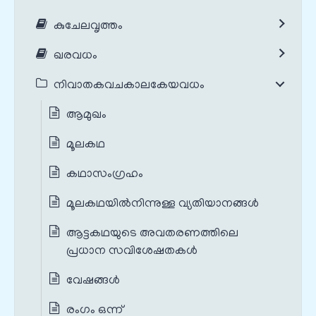
കുചേലവൃത്തം
ഖരവധം
നിവാതകവചകാലകേയവധം
ആമുഖം
മൂലകഥ
കഥാസംഗ്രഹം
മൂലകഥയില്‍നിന്നുള്ള വ്യതിയാനങ്ങൾ‍
ആട്ടകഥയുടെ അവതരണത്തിലെ
പ്രധാന സവിശേഷതകൾ‍
വേഷങ്ങൾ
രംഗം ഒന്ന്