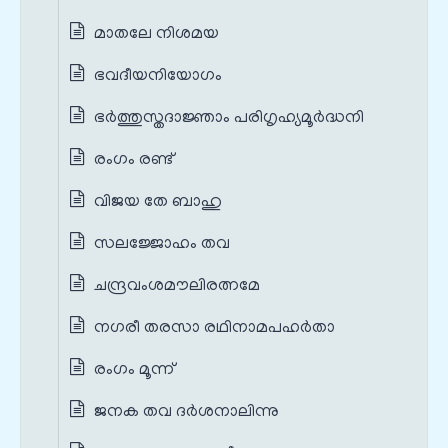
മാതലേ നിശമയ
ഭവദീയനിയോഗം
ഭർത്തുസ്തദാജ്ഞാം പരിഗൃഹ്യമൂർദ്ധനി
രംഗം രണ്ട്
വിജയ തേ ബാഹു
സലജ്ജോഹം തവ
ചന്ദ്രവംശമൗലിരത്നമേ
നഗരീ തരസാ രഥിനാമപഹര്‍താ
രംഗം മൂന്ന്
ജനക തവ ദർശനാലിന്നു