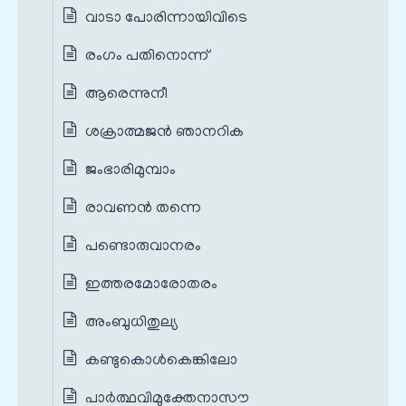
വാടാ പോരിന്നായിവിടെ
രംഗം പതിനൊന്ന്
ആരെന്നുനീ
ശക്രാത്മജന്‍ ഞാനറിക
ജംഭാരിമുമ്പാം
രാവണന്‍ തന്നെ
പണ്ടൊരുവാനരം
ഇത്തരമോരോതരം
അംബുധിതുല്യ
കണ്ടുകൊള്‍കെങ്കിലോ
പാർത്ഥവിമുക്തേനാസൗ