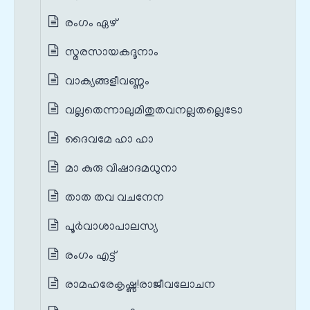
രംഗം ഏഴ്
സ്മരസായകദൂനാം
വാക്യങ്ങളീവണ്ണം
വല്ലതെന്നാലുമിതുതവനല്ലതല്ലെടോ
ദൈവമേ ഹാ ഹാ
മാ കുരു വിഷാദമധുനാ
താത തവ വചനേന
പൂർവാശാപാലസ്യ
രംഗം എട്ട്
രാമഹരേകൃഷ്ണ!രാജീവലോചന