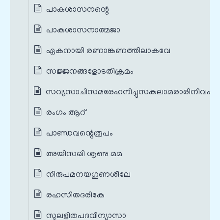
പാകശാസനന്റെ
പാകശാസനാത്മജാ
ഏകനായി രണാങ്കണത്തിലാകവേ
സജ്ജനങ്ങളോടതിക്രമം
സവ്യസാചിസമരേഹനിച്ചുസകലാമരാരിനിവഹം
രംഗം ആറ്
പാണ്ഡവന്റെരൂപം
അയിസഖി ശൃണു മമ
നിരുപമനയഗുണശീലേ
രഹസിതദരികേ
സുലളിതപദവിന്യാസാ