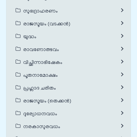
സുഭദ്രാഹരണം
രാജസൂയം (വടക്കൻ)
യുദ്ധം
രാവണോത്ഭവം
വിച്ഛിന്നാഭിഷേകം
പൂതനാമോക്ഷം
പ്രഹ്ലാദ ചരിതം
രാജസൂയം (തെക്കൻ)
ദുര്യോധനവധം
നരകാസുരവധം