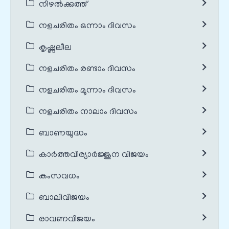
നിഴൽക്കുത്ത്
നളചരിതം ഒന്നാം ദിവസം
കൃഷ്ണലീല
നളചരിതം രണ്ടാം ദിവസം
നളചരിതം മൂന്നാം ദിവസം
നളചരിതം നാലാം ദിവസം
ബാണയുദ്ധം
കാർത്തവീര്യാർജ്ജുന വിജയം
കംസവധം
ബാലിവിജയം
രാവണവിജയം