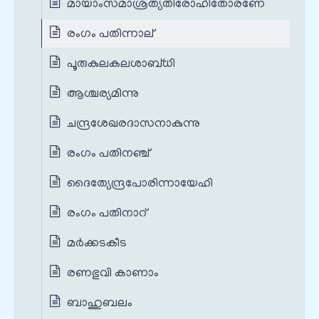
മായാംസമാശ്രത്യതിരോഹിതോരണേ
രംഗം പതിന്നാല്
പൂരുകുലകലശാബ്ധി
ആശ്ചര്യമിന്നു
ചന്ദ്രശേഖരദാസനാകുന്നു
രംഗം പതിനഞ്ച്
ദൈത്യേന്ദ്രപോരിന്നായേഹി
രംഗം പതിനാറ്
മർക്കടകീട
രണഭുവി കാണാം
ബാഹുബലം