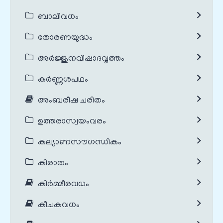
ബാലിവധം
തോരണയുദ്ധം
അർജ്ജുനവിഷാദവൃത്തം
കർണ്ണശപഥം
അംബരീഷ ചരിതം
ഉത്തരാസ്വയംവരം
കല്യാണസൗഗന്ധികം
കിരാതം
കിർമ്മീരവധം
കീചകവധം