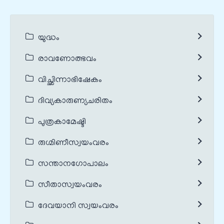
യുദ്ധം
രാവണോത്ഭവം
വിച്ഛിന്നാഭിഷേകം
ദിവ്യകാരുണ്യചരിതം
പുത്രകാമേഷ്ടി
രുഗ്മിണീസ്വയംവരം
സന്താനഗോപാലം
സീതാസ്വയംവരം
ദേവയാനി സ്വയംവരം