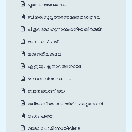
പൂരുവംശജന്മാരാം
ബീഭല്‍സുവൃത്താന്തമജാതശത്രവേ
പിതുർമ്മഹേന്ദ്രാന്മഹനീയകീർത്തി:
രംഗം ഒൻപത്
മനുജതിലകമമ
എത്രയും കൃതാര്‍ത്ഥനായി
മന്നവ നിവാതകവച
ബാധയെന്നിയെ
തദീയന്നിയോഗംകിരീടഞ്ചമൂർദ്ധനി
രംഗം പത്ത്
വാടാ പോരിന്നായിവിടെ