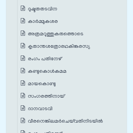
ദുഷ്ടതതടവിന
കാർമ്മുകശര
അത്രമറുത്തുകരുത്തൊടെ
കൃതാന്തശത്രോരഥകിങ്കരസ്യ
രംഗം പതിനേഴ്
കണ്ടുകൊൾകമമ
മായകൊണ്ടു
സംഗരത്തിനായ്
ദാനവാടവി
വീരനെങ്കിലമർചെയ്‌വതിനിടയിൽ