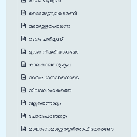
രംഗം പന്ത്രണ്ട്‌
ദൈത്യേന്ദ്രമകുടമണി
അത്യത്ഭുതംതന്നെ
രംഗം പതിമൂന്ന്
മൂഢാ നീമതിയാകുമോ
കാലകാലന്റെ കൃപ
സർപ്പംഗരുഡനൊടെ
നീലവലാഹകത്തെ
വല്ലതെന്നാലും
പോരുംപറഞ്ഞതു
മായാംസമാശ്രത്യതിരോഹിതോരണേ