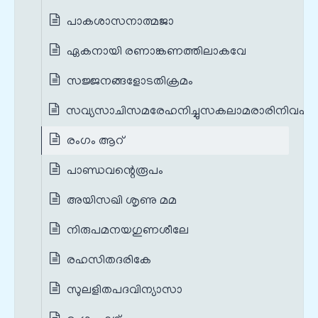
പാകശാസനാത്മജാ
ഏകനായി രണാങ്കണത്തിലാകവേ
സജ്ജനങ്ങളോടതിക്രമം
സവ്യസാചിസമരേഹനിച്ചുസകലാമരാരിനിവഹം
രംഗം ആറ്
പാണ്ഡവന്റെരൂപം
അയിസഖി ശൃണു മമ
നിരുപമനയഗുണശീലേ
രഹസിതദരികേ
സുലളിതപദവിന്യാസാ