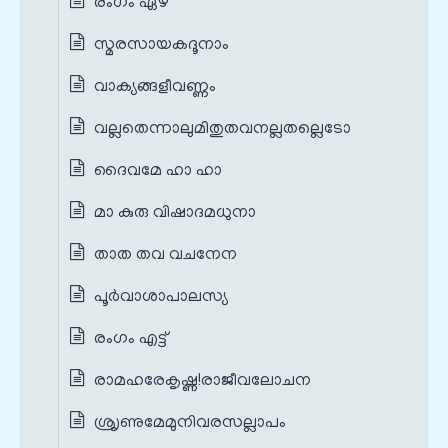
രംഗം ഏഴ്
സ്മരസായകദൂനാം
വാക്യങ്ങളീവണ്ണം
വല്ലതെന്നാലുമിതുതവനല്ലതല്ലെടോ
ദൈവമേ ഹാ ഹാ
മാ കുരു വിഷാദമധുനാ
താത തവ വചനേന
പൂർവാശാപാലസ്യ
രംഗം എട്ട്
രാമഹരേകൃഷ്ണ!രാജീവലോചന
ശ്രൃണുമേമുനിവരസല്ലാപം