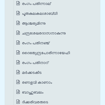
രംഗം പതിന്നാല്
പൂരുകുലകലശാബ്ധി
ആശ്ചര്യമിന്നു
ചന്ദ്രശേഖരദാസനാകുന്നു
രംഗം പതിനഞ്ച്
ദൈത്യേന്ദ്രപോരിന്നായേഹി
രംഗം പതിനാറ്
മർക്കടകീട
രണഭുവി കാണാം
ബാഹുബലം
ദിക്കരിവരരുടെ