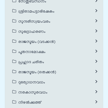
സേതുബന്ധനം
ശ്രീരാമപട്ടാഭിഷേകം
സുന്ദരീസ്വയംവരം
സുഭദ്രാഹരണം
രാജസൂയം (വടക്കൻ)
പൂതനാമോക്ഷം
പ്രഹ്ലാദ ചരിതം
രാജസൂയം (തെക്കൻ)
ദുര്യോധനവധം
നരകാസുരവധം
നിഴൽക്കുത്ത്