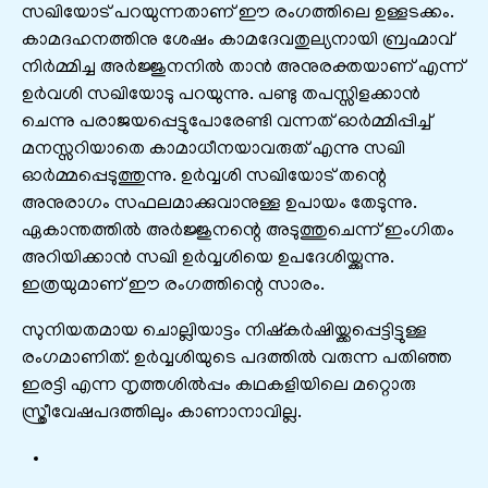
സഖിയോട് പറയുന്നതാണ് ഈ രംഗത്തിലെ ഉള്ളടക്കം.
കാമദഹനത്തിനു ശേഷം കാമദേവതുല്യനായി ബ്രഹ്മാവ്
നിർമ്മിച്ച അർജ്ജുനനിൽ താൻ അനുരക്തയാണ് എന്ന്
ഉർവശി സഖിയോടു പറയുന്നു. പണ്ടു തപസ്സിളക്കാൻ
ചെന്നു പരാജയപ്പെട്ടുപോരേണ്ടി വന്നത് ഓർമ്മിപ്പിച്ച്
മനസ്സറിയാതെ കാമാധീനയാവരുത് എന്നു സഖി
ഓർമ്മപ്പെടുത്തുന്നു. ഉർവ്വശി സഖിയോട് തന്റെ
അനുരാഗം സഫലമാക്കുവാനുള്ള ഉപായം തേടുന്നു.
ഏകാന്തത്തിൽ അർജ്ജുനന്റെ അടുത്തുചെന്ന് ഇംഗിതം
അറിയിക്കാൻ സഖി ഉർവ്വശിയെ ഉപദേശിയ്ക്കുന്നു.
ഇത്രയുമാണ് ഈ രംഗത്തിന്റെ സാരം.
സുനിയതമായ ചൊല്ലിയാട്ടം നിഷ്കർഷിയ്ക്കപ്പെട്ടിട്ടുള്ള
രംഗമാണിത്. ഉർവ്വശിയുടെ പദത്തിൽ വരുന്ന പതിഞ്ഞ
ഇരട്ടി എന്ന നൃത്തശിൽപ്പം കഥകളിയിലെ മറ്റൊരു
സ്ത്രീവേഷപദത്തിലും കാണാനാവില്ല.