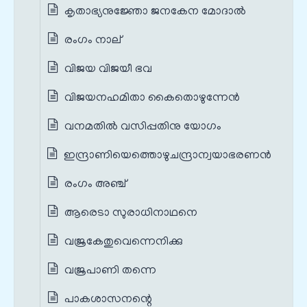
കൃതാഭ്യനുജ്ഞോ ജനകേന മോദാൽ
രംഗം നാല്
വിജയ വിജയീ ഭവ
വിജയനഹമിതാ കൈതൊഴുന്നേന്‍
വനമതില്‍ വസിപ്പതിനു യോഗം
ഇന്ദ്രാണിയെത്തൊഴുചന്ദ്രാന്വയാഭരണൻ
രംഗം അഞ്ച്
ആരെടാ സുരാധിനാഥനെ
വജ്രകേതുവെന്നെനിക്കു
വജ്രപാണി തന്നെ
പാകശാസനന്റെ