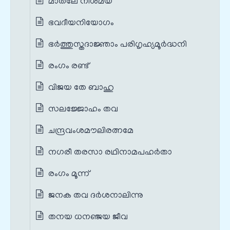
മാതലേ നിശമയ
ഭവദീയനിയോഗം
ഭർത്തുസ്തദാജ്ഞാം പരിഗൃഹ്യമൂർദ്ധനി
രംഗം രണ്ട്
വിജയ തേ ബാഹു
സലജ്ജോഹം തവ
ചന്ദ്രവംശമൗലിരത്നമേ
നഗരീ തരസാ രഥിനാമപഹര്‍താ
രംഗം മൂന്ന്
ജനക തവ ദർശനാലിന്നു
തനയ ധനഞ്ജയ ജീവ