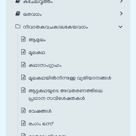
കുചേലവൃത്തം
ഖരവധം
നിവാതകവചകാലകേയവധം
ആമുഖം
മൂലകഥ
കഥാസംഗ്രഹം
മൂലകഥയില്‍നിന്നുള്ള വ്യതിയാനങ്ങൾ‍
ആട്ടകഥയുടെ അവതരണത്തിലെ
പ്രധാന സവിശേഷതകൾ‍
വേഷങ്ങൾ
രംഗം ഒന്ന്