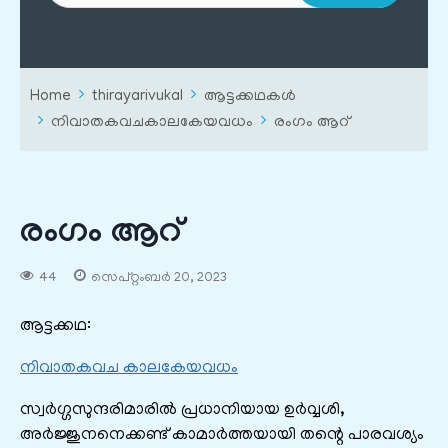
Home
thirayarivukal
ആട്ടക്കഥകൾ
നിവാതകവചകാലകേയവധം
രംഗം ആറ്
രംഗം ആറ്
44
സെപ്റ്റംബർ 20, 2023
ആട്ടക്കഥ:
നിവാതകവച കാലകേയവധം
സ്വർഗ്ഗസുന്ദരിമാരിൽ പ്രധാനിയായ ഉർവ്വശി,
അർജ്ജുനനെക്കണ്ട് കാമാർത്തയായി തന്റെ പാരവശ്യം