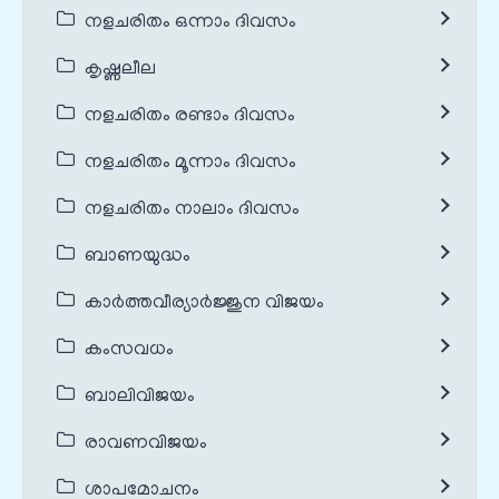
നളചരിതം ഒന്നാം ദിവസം
കൃഷ്ണലീല
നളചരിതം രണ്ടാം ദിവസം
നളചരിതം മൂന്നാം ദിവസം
നളചരിതം നാലാം ദിവസം
ബാണയുദ്ധം
കാർത്തവീര്യാർജ്ജുന വിജയം
കംസവധം
ബാലിവിജയം
രാവണവിജയം
ശാപമോചനം