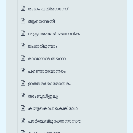
രംഗം പതിനൊന്ന്
ആരെന്നുനീ
ശക്രാത്മജന്‍ ഞാനറിക
ജംഭാരിമുമ്പാം
രാവണന്‍ തന്നെ
പണ്ടൊരുവാനരം
ഇത്തരമോരോതരം
അംബുധിതുല്യ
കണ്ടുകൊള്‍കെങ്കിലോ
പാർത്ഥവിമുക്തേനാസൗ