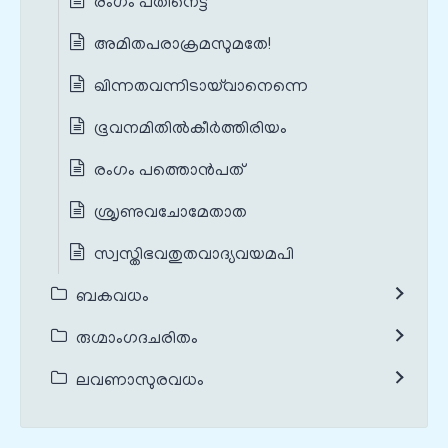
രംഗം പതിനെട്ട്
അമിതപരാക്രമസുമതേ!
ഖിന്നതവന്നിടായ്‌വാനെന്നെ
ഭൂവനമിതിൽകീർത്തിരിയം
രംഗം പത്തൊൻപത്
ശ്രൃണുവചോമേതാത
സ്വസ്തിഭവതുതവാദ്യവയമപി
ബകവധം
രുഗ്മാംഗദചരിതം
ലവണാസുരവധം