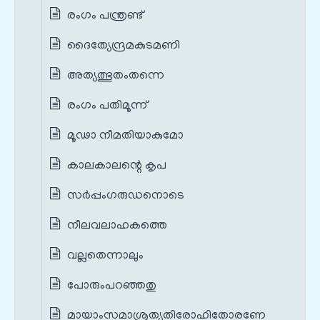
രംഗം പന്ത്രണ്ട്‌
ദൈത്യേന്ദ്രമകുടമണി
അത്യത്ഭുതംതന്നെ
രംഗം പതിമൂന്ന്
മൂഢാ നീമതിയാകുമോ
കാലകാലന്റെ കൃപ
സർപ്പംഗരുഡനൊടെ
നീലവലാഹകത്തെ
വല്ലതെന്നാലും
പോരുംപറഞ്ഞതു
മായാംസമാശ്രത്യതിരോഹിതോരണേ