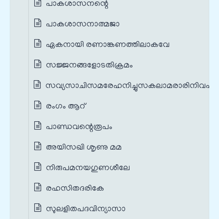
പാകശാസനന്റെ
പാകശാസനാത്മജാ
ഏകനായി രണാങ്കണത്തിലാകവേ
സജ്ജനങ്ങളോടതിക്രമം
സവ്യസാചിസമരേഹനിച്ചുസകലാമരാരിനിവഹം
രംഗം ആറ്
പാണ്ഡവന്റെരൂപം
അയിസഖി ശൃണു മമ
നിരുപമനയഗുണശീലേ
രഹസിതദരികേ
സുലളിതപദവിന്യാസാ