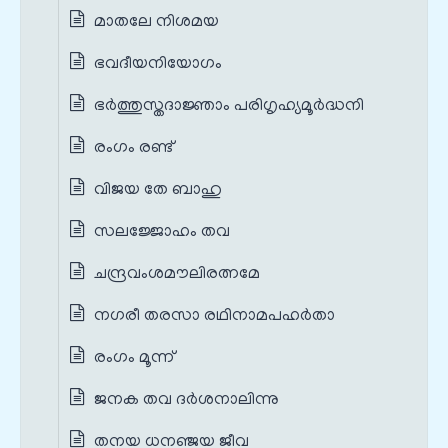
മാതലേ നിശമയ
ഭവദീയനിയോഗം
ഭർത്തുസ്തദാജ്ഞാം പരിഗൃഹ്യമൂർദ്ധനി
രംഗം രണ്ട്
വിജയ തേ ബാഹു
സലജ്ജോഹം തവ
ചന്ദ്രവംശമൗലിരത്നമേ
നഗരീ തരസാ രഥിനാമപഹര്‍താ
രംഗം മൂന്ന്
ജനക തവ ദർശനാലിന്നു
തനയ ധനഞ്ജയ ജീവ