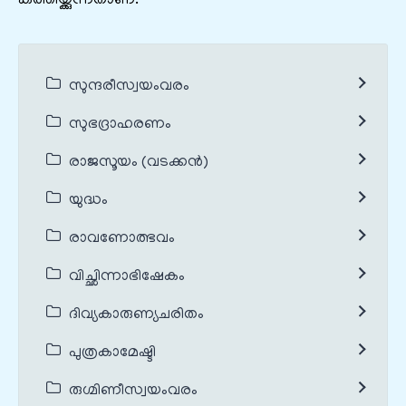
കത്തിയ്ക്കുന്നതാണ്.
സുന്ദരീസ്വയംവരം
സുഭദ്രാഹരണം
രാജസൂയം (വടക്കൻ)
യുദ്ധം
രാവണോത്ഭവം
വിച്ഛിന്നാഭിഷേകം
ദിവ്യകാരുണ്യചരിതം
പുത്രകാമേഷ്ടി
രുഗ്മിണീസ്വയംവരം