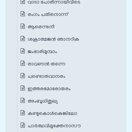
വാടാ പോരിന്നായിവിടെ
രംഗം പതിനൊന്ന്
ആരെന്നുനീ
ശക്രാത്മജന്‍ ഞാനറിക
ജംഭാരിമുമ്പാം
രാവണന്‍ തന്നെ
പണ്ടൊരുവാനരം
ഇത്തരമോരോതരം
അംബുധിതുല്യ
കണ്ടുകൊള്‍കെങ്കിലോ
പാർത്ഥവിമുക്തേനാസൗ