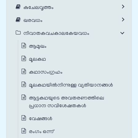
കുചേലവൃത്തം
ഖരവധം
നിവാതകവചകാലകേയവധം
ആമുഖം
മൂലകഥ
കഥാസംഗ്രഹം
മൂലകഥയില്‍നിന്നുള്ള വ്യതിയാനങ്ങൾ‍
ആട്ടകഥയുടെ അവതരണത്തിലെ
പ്രധാന സവിശേഷതകൾ‍
വേഷങ്ങൾ
രംഗം ഒന്ന്