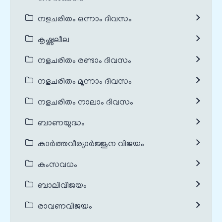
നളചരിതം ഒന്നാം ദിവസം
കൃഷ്ണലീല
നളചരിതം രണ്ടാം ദിവസം
നളചരിതം മൂന്നാം ദിവസം
നളചരിതം നാലാം ദിവസം
ബാണയുദ്ധം
കാർത്തവീര്യാർജ്ജുന വിജയം
കംസവധം
ബാലിവിജയം
രാവണവിജയം