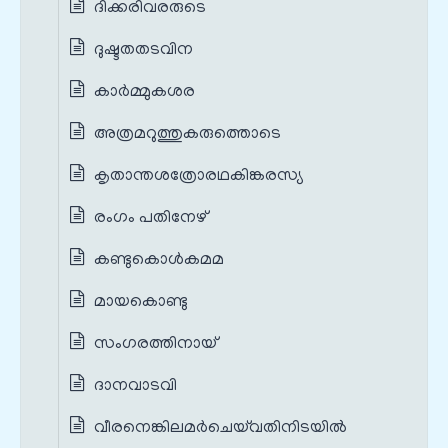
ദിക്കരിവരരുടെ
ദുഷ്ടതതടവിന
കാർമ്മുകശര
അത്രമറുത്തുകരുത്തൊടെ
കൃതാന്തശത്രോരഥകിങ്കരസ്യ
രംഗം പതിനേഴ്
കണ്ടുകൊൾകമമ
മായകൊണ്ടു
സംഗരത്തിനായ്
ദാനവാടവി
വീരനെങ്കിലമർചെയ്‌വതിനിടയിൽ