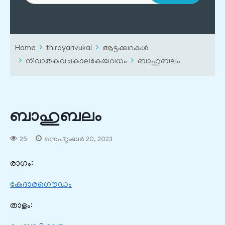
Home
thirayarivukal
ആട്ടക്കഥകൾ
നിവാതകവചകാലകേയവധം
ബാഹുബലം
ബാഹുബലം
25
സെപ്റ്റംബർ 20, 2023
രാഗം:
കേദാരഗൌഡം
താളം: