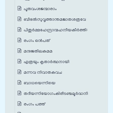
പൂരുവംശജന്മാരാം
ബീഭല്‍സുവൃത്താന്തമജാതശത്രവേ
പിതുർമ്മഹേന്ദ്രാന്മഹനീയകീർത്തി:
രംഗം ഒൻപത്
മനുജതിലകമമ
എത്രയും കൃതാര്‍ത്ഥനായി
മന്നവ നിവാതകവച
ബാധയെന്നിയെ
തദീയന്നിയോഗംകിരീടഞ്ചമൂർദ്ധനി
രംഗം പത്ത്