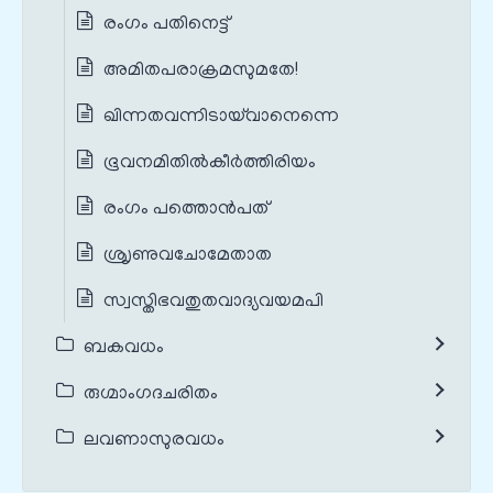
രംഗം പതിനെട്ട്
അമിതപരാക്രമസുമതേ!
ഖിന്നതവന്നിടായ്‌വാനെന്നെ
ഭൂവനമിതിൽകീർത്തിരിയം
രംഗം പത്തൊൻപത്
ശ്രൃണുവചോമേതാത
സ്വസ്തിഭവതുതവാദ്യവയമപി
ബകവധം
രുഗ്മാംഗദചരിതം
ലവണാസുരവധം