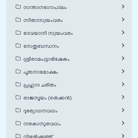
സന്താനഗോപാലം
സീതാസ്വയംവരം
ദേവയാനി സ്വയംവരം
സേതുബന്ധനം
ശ്രീരാമപട്ടാഭിഷേകം
പൂതനാമോക്ഷം
പ്രഹ്ലാദ ചരിതം
രാജസൂയം (തെക്കൻ)
ദുര്യോധനവധം
നരകാസുരവധം
നിഴൽക്കുത്ത്