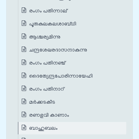
രംഗം പതിന്നാല്
പൂരുകുലകലശാബ്ധി
ആശ്ചര്യമിന്നു
ചന്ദ്രശേഖരദാസനാകുന്നു
രംഗം പതിനഞ്ച്
ദൈത്യേന്ദ്രപോരിന്നായേഹി
രംഗം പതിനാറ്
മർക്കടകീട
രണഭുവി കാണാം
ബാഹുബലം