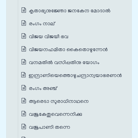
കൃതാഭ്യനുജ്ഞോ ജനകേന മോദാൽ
രംഗം നാല്
വിജയ വിജയീ ഭവ
വിജയനഹമിതാ കൈതൊഴുന്നേന്‍
വനമതില്‍ വസിപ്പതിനു യോഗം
ഇന്ദ്രാണിയെത്തൊഴുചന്ദ്രാന്വയാഭരണൻ
രംഗം അഞ്ച്
ആരെടാ സുരാധിനാഥനെ
വജ്രകേതുവെന്നെനിക്കു
വജ്രപാണി തന്നെ