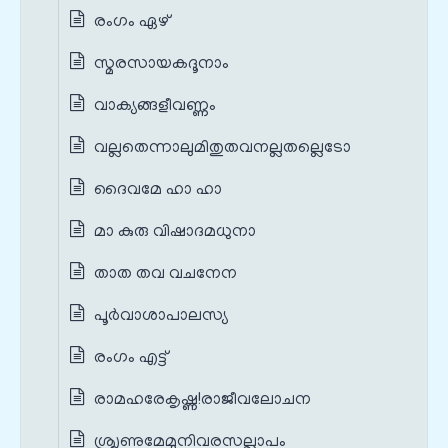
രംഗം ഏഴ്
സ്മരസായകദൂനാം
വാക്യങ്ങളീവണ്ണം
വല്ലതെന്നാലുമിതുതവനല്ലതല്ലെടോ
ദൈവമേ ഹാ ഹാ
മാ കുരു വിഷാദമധുനാ
താത തവ വചനേന
പൂർവാശാപാലസ്യ
രംഗം എട്ട്
രാമഹരേകൃഷ്ണ!രാജീവലോചന
ശ്രൃണുമേമുനിവരസല്ലാപം