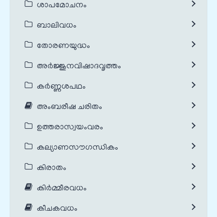
ശാപമോചനം
ബാലിവധം
തോരണയുദ്ധം
അർജ്ജുനവിഷാദവൃത്തം
കർണ്ണശപഥം
അംബരീഷ ചരിതം
ഉത്തരാസ്വയംവരം
കല്യാണസൗഗന്ധികം
കിരാതം
കിർമ്മീരവധം
കീചകവധം