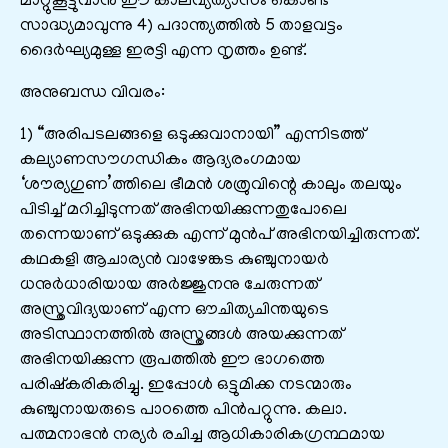
മാറ്റുകൂട്ടുവാൻ ഈ കാലവ്യത്യാസം കൊണ്ട്
സാദ്ധ്യമാവുന്നു 4) പദാന്ത്യത്തിൽ 5 താളവട്ടം
ദൈർഘ്യമുള്ള ഇരട്ടി എന്ന നൃത്തം ഉണ്ട്.
അനുബന്ധ വിവരം:
1) “അരിപടലങ്ങളെ ഒടുക്കുവാനായി” എന്നിടത്ത്
കല്യാണസൗഗന്ധികം ആദ്യരംഗമായ
‘ശൗര്യഗുണ’ത്തിലെ ഭീമൻ ശത്രുവിന്റെ കാലും തലയും
പിടിച്ച് മറിച്ചിടുന്നത് അഭിനയിക്കുന്നതുപോലെ
തന്നെയാണ് ഒടുക്കുക എന്ന് മുൻപ് അഭിനയിച്ചിരുന്നത്.
കഥകളി ആചാര്യൻ വാഴേങ്കട കുഞ്ചുനായർ
ധനുർധാരിയായ അർജ്ജുനനു ചേരുന്നത്
അസ്ത്രവിദ്യയാണ് എന്ന ഔചിത്യചിന്തയുടെ
അടിസ്ഥാനത്തിൽ അസ്ത്രങ്ങൾ അയക്കുന്നത്
അഭിനയിക്കുന്ന രൂപത്തിൽ ഈ ഭാഗത്തെ
പരിഷ്കരികരിച്ചു. ഇപ്പോൾ ഒട്ടുമിക്ക നടന്മാരും
കുഞ്ചുനായരുടെ പാഠത്തെ പിൻപറ്റുന്നു. കലാ.
പത്മനാഭൻ നര്യർ രചിച്ച ആധികാരികഗ്രന്ഥമായ