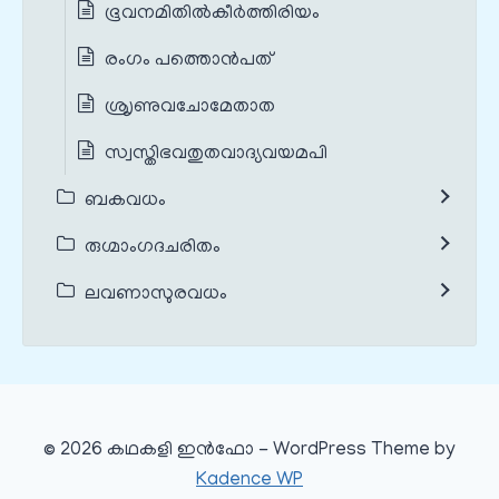
ഭൂവനമിതിൽകീർത്തിരിയം
രംഗം പത്തൊൻപത്
ശ്രൃണുവചോമേതാത
സ്വസ്തിഭവതുതവാദ്യവയമപി
ബകവധം
രുഗ്മാംഗദചരിതം
ലവണാസുരവധം
© 2026 കഥകളി ഇൻഫോ - WordPress Theme by
Kadence WP