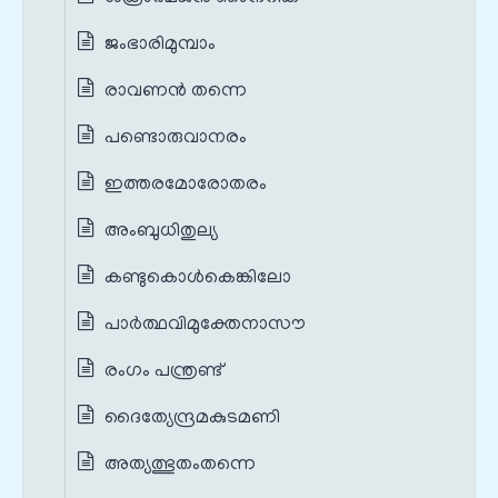
ജംഭാരിമുമ്പാം
രാവണന്‍ തന്നെ
പണ്ടൊരുവാനരം
ഇത്തരമോരോതരം
അംബുധിതുല്യ
കണ്ടുകൊള്‍കെങ്കിലോ
പാർത്ഥവിമുക്തേനാസൗ
രംഗം പന്ത്രണ്ട്‌
ദൈത്യേന്ദ്രമകുടമണി
അത്യത്ഭുതംതന്നെ