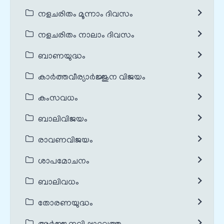
നളചരിതം മൂന്നാം ദിവസം
നളചരിതം നാലാം ദിവസം
ബാണയുദ്ധം
കാർത്തവീര്യാർജ്ജുന വിജയം
കംസവധം
ബാലിവിജയം
രാവണവിജയം
ശാപമോചനം
ബാലിവധം
തോരണയുദ്ധം