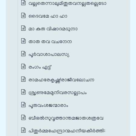
വല്ലതെന്നാലുമിതുതവനല്ലതല്ലെടോ
ദൈവമേ ഹാ ഹാ
മാ കുരു വിഷാദമധുനാ
താത തവ വചനേന
പൂർവാശാപാലസ്യ
രംഗം എട്ട്
രാമഹരേകൃഷ്ണ!രാജീവലോചന
ശ്രൃണുമേമുനിവരസല്ലാപം
പൂരുവംശജന്മാരാം
ബീഭല്‍സുവൃത്താന്തമജാതശത്രവേ
പിതുർമ്മഹേന്ദ്രാന്മഹനീയകീർത്തി: