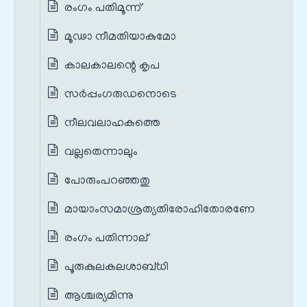
രംഗം പതിമൂന്ന്
മൂഢാ നീമതിയാകുമോ
കാലകാലന്റെ കൃപ
സർപ്പംഗരുഡനൊടെ
നീലവലാഹകത്തെ
വല്ലതെന്നാലും
പോരുംപറഞ്ഞതു
മായാംസമാശ്രത്യതിരോഹിതോരണേ
രംഗം പതിന്നാല്
പൂരുകുലകലശാബ്ധി
ആശ്ചര്യമിന്നു