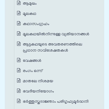
ആമുഖം
മൂലകഥ
കഥാസംഗ്രഹം
മൂലകഥയില്‍നിന്നുള്ള വ്യതിയാനങ്ങൾ‍
ആട്ടകഥയുടെ അവതരണത്തിലെ
പ്രധാന സവിശേഷതകൾ‍
വേഷങ്ങൾ
രംഗം ഒന്ന്
മാതലേ നിശമയ
ഭവദീയനിയോഗം
ഭർത്തുസ്തദാജ്ഞാം പരിഗൃഹ്യമൂർദ്ധനി