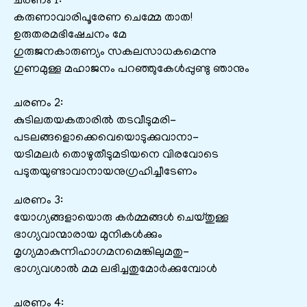
ചരണം 1:
കരുണാവാരിപൂരേണ ചെമ്മേ താത!
ഉരുതരമഭിഷേചനം മേ
ഗുരുജനകാരുണ്യം സകലസാധകമെന്നു
ഗുണമുള്ള മഹാജനം പറഞ്ഞുകേൾപ്പുണ്ടു ഞാനും
ചരണം 2:
കുടിലതയകതാരിൽ തടവീടുമരി-
പടലങ്ങളൊക്കെവെയൊടുക്കുവാനാ-
യടിമലർ തൊഴുതീടുമടിയനെ വിരവോടെ
പടുതയുണ്ടാവാനായനുഗ്രഹിച്ചീടേണം
ചരണം 3:
യോഗ്യങ്ങളായൊരു കർമ്മങ്ങൾ ചെയ്തുള്ള
ഭാഗ്യവാന്മാരായ മുനികൾക്കും
മൃഗ്യമാകുന്നിഹാഗമനമെങ്കിലുമതു-
ഭാഗ്യവശാൽ മമ ലഭിച്ചതുമോർക്കുമ്പോൾ
ചരണം 4: