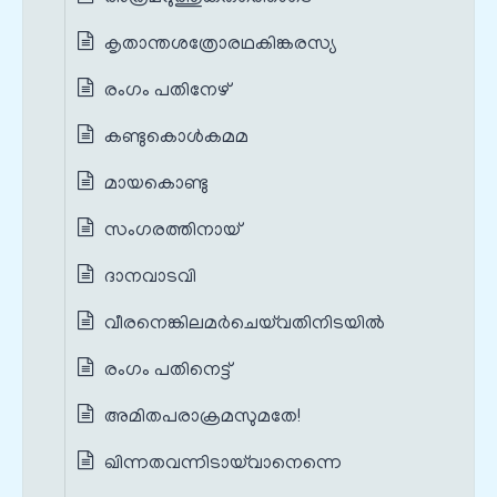
കൃതാന്തശത്രോരഥകിങ്കരസ്യ
രംഗം പതിനേഴ്
കണ്ടുകൊൾകമമ
മായകൊണ്ടു
സംഗരത്തിനായ്
ദാനവാടവി
വീരനെങ്കിലമർചെയ്‌വതിനിടയിൽ
രംഗം പതിനെട്ട്
അമിതപരാക്രമസുമതേ!
ഖിന്നതവന്നിടായ്‌വാനെന്നെ