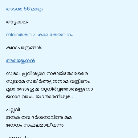
അടന്ത 56 മാത്ര
ആട്ടക്കഥ:
നിവാതകവച കാലകേയവധം
കഥാപാത്രങ്ങൾ:
അര്‍ജ്ജുനന്‍
സഭാം പ്രവിശ്യാഥ സഭാജിതോമരൈ
സ്വനാമ സങ്കീര്‍ത്ത്യ നനാമ വജ്രിണം
മുദാ തദാശ്ലേഷ സുനിര്‍വൃതോര്‍ജ്ജുനോ
ജഗാദ വാചം ജഗതാമധീശ്വരം
പല്ലവി
ജനക തവ ദർശനാലിന്നു മമ
ജനനം സഫലമായ്‌ വന്നു