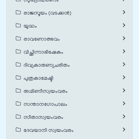
സുഭദ്രാഹരണം
രാജസൂയം (വടക്കൻ)
യുദ്ധം
രാവണോത്ഭവം
വിച്ഛിന്നാഭിഷേകം
ദിവ്യകാരുണ്യചരിതം
പുത്രകാമേഷ്ടി
രുഗ്മിണീസ്വയംവരം
സന്താനഗോപാലം
സീതാസ്വയംവരം
ദേവയാനി സ്വയംവരം