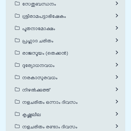
സേതുബന്ധനം
ശ്രീരാമപട്ടാഭിഷേകം
പൂതനാമോക്ഷം
പ്രഹ്ലാദ ചരിതം
രാജസൂയം (തെക്കൻ)
ദുര്യോധനവധം
നരകാസുരവധം
നിഴൽക്കുത്ത്
നളചരിതം ഒന്നാം ദിവസം
കൃഷ്ണലീല
നളചരിതം രണ്ടാം ദിവസം