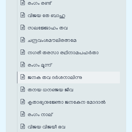
രംഗം രണ്ട്
വിജയ തേ ബാഹു
സലജ്ജോഹം തവ
ചന്ദ്രവംശമൗലിരത്നമേ
നഗരീ തരസാ രഥിനാമപഹര്‍താ
രംഗം മൂന്ന്
ജനക തവ ദർശനാലിന്നു
തനയ ധനഞ്ജയ ജീവ
കൃതാഭ്യനുജ്ഞോ ജനകേന മോദാൽ
രംഗം നാല്
വിജയ വിജയീ ഭവ