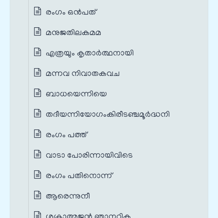
രംഗം ഒൻപത്
മനുജതിലകമമ
എത്രയും കൃതാര്‍ത്ഥനായി
മന്നവ നിവാതകവച
ബാധയെന്നിയെ
തദീയന്നിയോഗംകിരീടഞ്ചമൂർദ്ധനി
രംഗം പത്ത്
വാടാ പോരിന്നായിവിടെ
രംഗം പതിനൊന്ന്
ആരെന്നുനീ
ശക്രാത്മജന്‍ ഞാനറിക