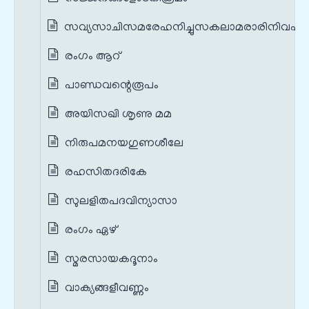
സവ്യസാചിസമരേഹനിച്ചുസകലാമരാരിനിവഹം
രംഗം ആറ്
പാണ്ഡവന്റെരൂപം
അയിസഖി ശൃണു മമ
നിരുപമനയഗുണശീലേ
രഹസിതദരികേ
സുലളിതപദവിന്യാസാ
രംഗം ഏഴ്
സ്മരസായകദൂനാം
വാക്യങ്ങളീവണ്ണം