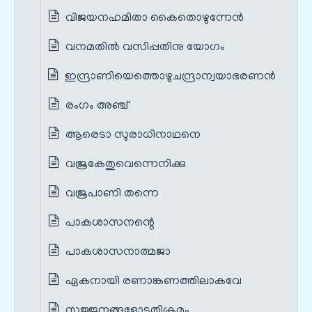
വിജയനഹമിതാ കൈതൊഴുന്നേന്‍
വനമതില്‍ വസിപ്പതിനു യോഗം
ഇന്ദ്രാണിയെത്തൊഴുചന്ദ്രാന്വയാഭരണൻ
രംഗം അഞ്ച്
ആരെടാ സുരാധിനാഥനെ
വജ്രകേതുവെന്നെനിക്കു
വജ്രപാണി തന്നെ
പാകശാസനന്റെ
പാകശാസനാത്മജാ
ഏകനായി രണാങ്കണത്തിലാകവേ
സജ്ജനങ്ങളോടതിക്രമം