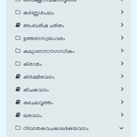
അർജ്ജുനവിഷാദവൃത്തം
കർണ്ണശപഥം
അംബരീഷ ചരിതം
ഉത്തരാസ്വയംവരം
കല്യാണസൗഗന്ധികം
കിരാതം
കിർമ്മീരവധം
കീചകവധം
കുചേലവൃത്തം
ഖരവധം
നിവാതകവചകാലകേയവധം