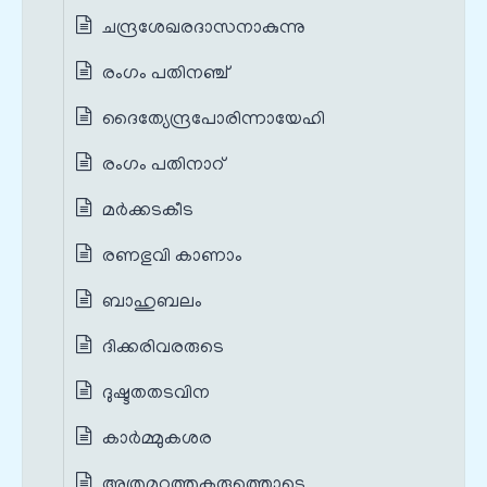
ചന്ദ്രശേഖരദാസനാകുന്നു
രംഗം പതിനഞ്ച്
ദൈത്യേന്ദ്രപോരിന്നായേഹി
രംഗം പതിനാറ്
മർക്കടകീട
രണഭുവി കാണാം
ബാഹുബലം
ദിക്കരിവരരുടെ
ദുഷ്ടതതടവിന
കാർമ്മുകശര
അത്രമറുത്തുകരുത്തൊടെ