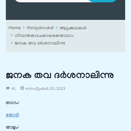
Home
thirayarivukal
ആട്ടക്കഥകൾ
നിവാതകവചകാലകേയവധം
ജനക തവ ദർശനാലിന്നു
ജനക തവ ദർശനാലിന്നു
41
സെപ്റ്റംബർ 20, 2023
രാഗം:
തോടി
താളം: