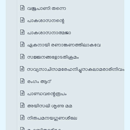
വജ്രപാണി തന്നെ
പാകശാസനന്റെ
പാകശാസനാത്മജാ
ഏകനായി രണാങ്കണത്തിലാകവേ
സജ്ജനങ്ങളോടതിക്രമം
സവ്യസാചിസമരേഹനിച്ചുസകലാമരാരിനിവഹം
രംഗം ആറ്
പാണ്ഡവന്റെരൂപം
അയിസഖി ശൃണു മമ
നിരുപമനയഗുണശീലേ