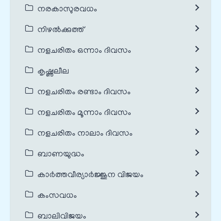
നരകാസുരവധം
നിഴൽക്കുത്ത്
നളചരിതം ഒന്നാം ദിവസം
കൃഷ്ണലീല
നളചരിതം രണ്ടാം ദിവസം
നളചരിതം മൂന്നാം ദിവസം
നളചരിതം നാലാം ദിവസം
ബാണയുദ്ധം
കാർത്തവീര്യാർജ്ജുന വിജയം
കംസവധം
ബാലിവിജയം