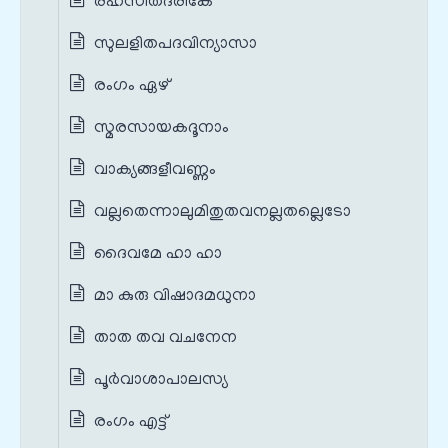
രഹസിതദരികേ
സുലളിതപദവിന്യാസാ
രംഗം ഏഴ്
സ്മരസായകദൂനാം
വാക്യങ്ങളീവണ്ണം
വല്ലതെന്നാലുമിതുതവനല്ലതല്ലെടോ
ദൈവമേ ഹാ ഹാ
മാ കുരു വിഷാദമധുനാ
താത തവ വചനേന
പൂർവാശാപാലസ്യ
രംഗം എട്ട്