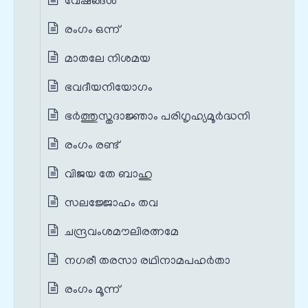
വേഷങ്ങൾ
രംഗം ഒന്ന്
മാതലേ നിശമയ
ഭവദീയനിയോഗം
ഭർത്തുസ്തദാജ്ഞാം പരിഗൃഹ്യമൂർദ്ധനി
രംഗം രണ്ട്
വിജയ തേ ബാഹു
സലജ്ജോഹം തവ
ചന്ദ്രവംശമൗലിരത്നമേ
നഗരീ തരസാ രഥിനാമപഹര്‍താ
രംഗം മൂന്ന്