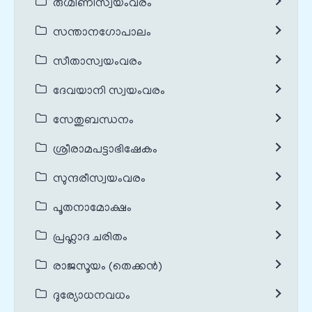
രുഗ്മിണീസ്വയംവരം
സന്താനഗോപാലം
സീതാസ്വയംവരം
ദേവയാനി സ്വയംവരം
സേതുബന്ധനം
ശ്രീരാമപട്ടാഭിഷേകം
സുന്ദരീസ്വയംവരം
പൂതനാമോക്ഷം
പ്രഹ്ലാദ ചരിതം
രാജസൂയം (തെക്കൻ)
ദുര്യോധനവധം