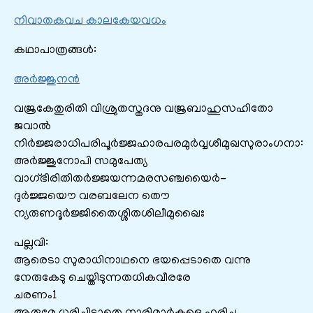
നിവാതകവച കാലകേയവധം
കഥാപാത്രങ്ങൾ:
അര്‍ജ്ജുനന്‍
വജ്രകേതുരിതി വിശ്രുതസ്തദനു വജ്രബാഹുസഹിതോ
ജവാല്‍
നിര്‍ജ്ജരാധിപരിപൂര്‍ജ്ജഹാരപരമുര്‍വ്വശീമുഖസുരാംഗനാ:
അര്‍ജ്ജുനോപി സമുപേത്യ
വാഗ്ഭിരിതിതര്‍ജ്ജയന്നമരസഞ്ചയൈര്‍-
ദുര്‍ജ്ജയൌ വരബലേന തൌ
ന്യരുണദൂര്‍ജ്ജിതൈശ്ശിതശിലീമുഖൈഃ
പല്ലവി:
ആരെടാ സുരാധിനാഥനെ ഭയപ്പെടാതെ വന്നു
നേരുകേടു ചെയ്തിടുന്നതധികവീരരേ
ചരണം1