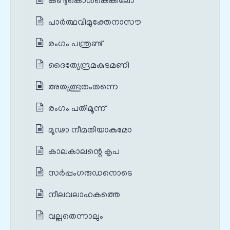
കണ്ടുകൊള്‍കെങ്കിലോ
പാർത്ഥവിമുക്തേനാസൗ
രംഗം പന്ത്രണ്ട്‌
ദൈത്യേന്ദ്രമകുടമണി
അത്യത്ഭുതംതന്നെ
രംഗം പതിമൂന്ന്
മൂഢാ നീമതിയാകുമോ
കാലകാലന്റെ കൃപ
സർപ്പംഗരുഡനൊടെ
നീലവലാഹകത്തെ
വല്ലതെന്നാലും