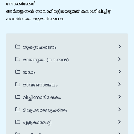
നോക്കിക്കോ’
അര്‍ജ്ജുനന്‍ നാലാമിരട്ടിയെടുത്ത് കലാശിപ്പിച്ചിട്ട്
പദാഭിനയം ആരംഭിക്കുന്നു.
സുഭദ്രാഹരണം
രാജസൂയം (വടക്കൻ)
യുദ്ധം
രാവണോത്ഭവം
വിച്ഛിന്നാഭിഷേകം
ദിവ്യകാരുണ്യചരിതം
പുത്രകാമേഷ്ടി