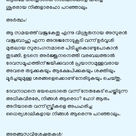
ആരുമേ ധരിച്ചിടാതെ നാരിമാര്‍കളെ ഹരിച്ച
ശൂരരായ നിങ്ങളാരഹോ പറഞ്ഞാലും
അർത്ഥം:
ആ സമയത്ത് വജ്രകേതു എന്നു വിശ്രുതനായ അസുരന്‍
വജ്രബാഹു എന്ന അനുജനോടുകൂടി വന്ന് ഉര്‍വ്വശി
മുതലായ സുരാംഗനമാരെ പിടിച്ചുകൊണ്ടുപോകാന്‍
തുടങ്ങി. ഉടനെ അര്‍ജ്ജുനനെത്തി വരബലത്താല്‍
ദേവസമൂഹത്തിന് ജയിക്കുവാന്‍ പ്രയാസമുള്ളവരായ
അവരെ തടുക്കുകയും ആക്ഷേപിക്കുകയും ശക്തിയും
മൂര്‍ച്ചയുമുള്ള ശരങ്ങളെക്കൊണ്ട് നേരിടുകയും ചെയ്തു.
ദേവനാഥനെ ഭയപ്പെടാതെ വന്ന് നേരുകേട് ചെയ്തിടുന്ന
അധികവീരരേ, നിങ്ങള്‍ ആരെടാ? ഹോ! ആരും
അറിയാതെ വന്ന് സ്ത്രീകളെ അപഹരിച്ച
ധൈര്യശാലികളായ നിങ്ങള്‍ ആരെന്നു പറഞ്ഞാലും.
അരങ്ങുസവിശേഷതകൾ: