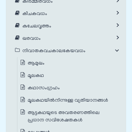
കിർമ്മീരവധം
കീചകവധം
കുചേലവൃത്തം
ഖരവധം
നിവാതകവചകാലകേയവധം
ആമുഖം
മൂലകഥ
കഥാസംഗ്രഹം
മൂലകഥയില്‍നിന്നുള്ള വ്യതിയാനങ്ങൾ‍
ആട്ടകഥയുടെ അവതരണത്തിലെ
പ്രധാന സവിശേഷതകൾ‍