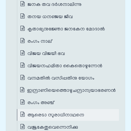
ജനക തവ ദർശനാലിന്നു
തനയ ധനഞ്ജയ ജീവ
കൃതാഭ്യനുജ്ഞോ ജനകേന മോദാൽ
രംഗം നാല്
വിജയ വിജയീ ഭവ
വിജയനഹമിതാ കൈതൊഴുന്നേന്‍
വനമതില്‍ വസിപ്പതിനു യോഗം
ഇന്ദ്രാണിയെത്തൊഴുചന്ദ്രാന്വയാഭരണൻ
രംഗം അഞ്ച്
ആരെടാ സുരാധിനാഥനെ
വജ്രകേതുവെന്നെനിക്കു