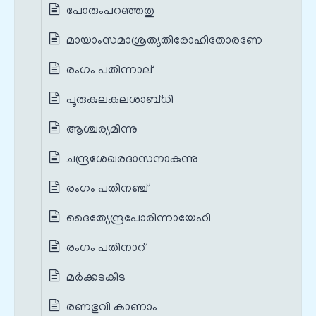
പോരുംപറഞ്ഞതു
മായാംസമാശ്രത്യതിരോഹിതോരണേ
രംഗം പതിന്നാല്
പൂരുകുലകലശാബ്ധി
ആശ്ചര്യമിന്നു
ചന്ദ്രശേഖരദാസനാകുന്നു
രംഗം പതിനഞ്ച്
ദൈത്യേന്ദ്രപോരിന്നായേഹി
രംഗം പതിനാറ്
മർക്കടകീട
രണഭുവി കാണാം