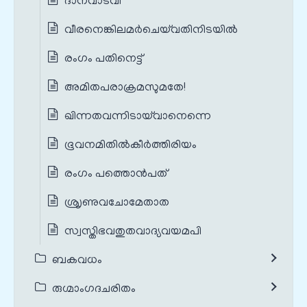
ദാനവാടവി
വീരനെങ്കിലമർചെയ്‌വതിനിടയിൽ
രംഗം പതിനെട്ട്
അമിതപരാക്രമസുമതേ!
ഖിന്നതവന്നിടായ്‌വാനെന്നെ
ഭൂവനമിതിൽകീർത്തിരിയം
രംഗം പത്തൊൻപത്
ശ്രൃണുവചോമേതാത
സ്വസ്തിഭവതുതവാദ്യവയമപി
ബകവധം
രുഗ്മാംഗദചരിതം