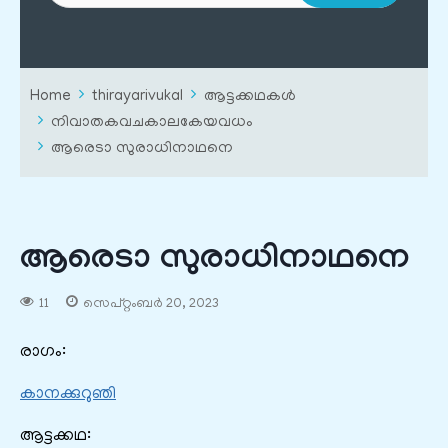
Home
thirayarivukal
ആട്ടക്കഥകൾ
നിവാതകവചകാലകേയവധം
ആരെടാ സുരാധിനാഥനെ
ആരെടാ സുരാധിനാഥനെ
11
സെപ്റ്റംബർ 20, 2023
രാഗം:
കാനക്കുറുഞി
ആട്ടക്കഥ: