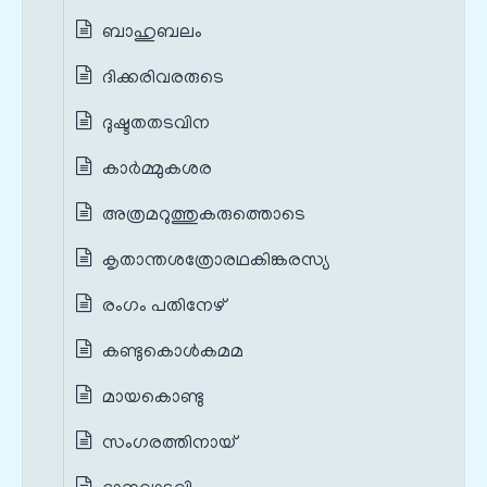
ബാഹുബലം
ദിക്കരിവരരുടെ
ദുഷ്ടതതടവിന
കാർമ്മുകശര
അത്രമറുത്തുകരുത്തൊടെ
കൃതാന്തശത്രോരഥകിങ്കരസ്യ
രംഗം പതിനേഴ്
കണ്ടുകൊൾകമമ
മായകൊണ്ടു
സംഗരത്തിനായ്