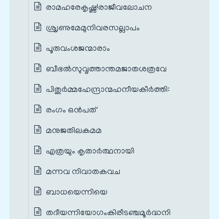
രാമഹരേകൃഷ്ണ!രാജീവലോചന
ശ്രൃണുമേമുനിവരസല്ലാപം
പൂരുവംശജന്മാരാം
ബീഭല്‍സുവൃത്താന്തമജാതശത്രവേ
പിതുർമ്മഹേന്ദ്രാന്മഹനീയകീർത്തി:
രംഗം ഒൻപത്
മനുജതിലകമമ
എത്രയും കൃതാര്‍ത്ഥനായി
മന്നവ നിവാതകവച
ബാധയെന്നിയെ
തദീയന്നിയോഗംകിരീടഞ്ചമൂർദ്ധനി