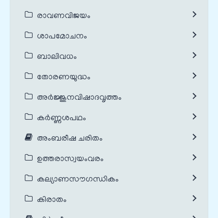
രാവണവിജയം
ശാപമോചനം
ബാലിവധം
തോരണയുദ്ധം
അർജ്ജുനവിഷാദവൃത്തം
കർണ്ണശപഥം
അംബരീഷ ചരിതം
ഉത്തരാസ്വയംവരം
കല്യാണസൗഗന്ധികം
കിരാതം