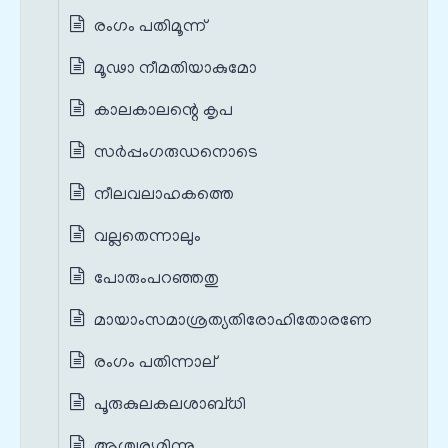
രംഗം പതിമൂന്ന്
മൂഢാ നീമതിയാകുമോ
കാലകാലന്റെ കൃപ
സർപ്പംഗരുഡനൊടെ
നീലവലാഹകത്തെ
വല്ലതെന്നാലും
പോരുംപറഞ്ഞതു
മായാംസമാശ്രത്യതിരോഹിതോരണേ
രംഗം പതിന്നാല്
പൂരുകുലകലശാബ്ധി
ആശ്ചര്യമിന്നു