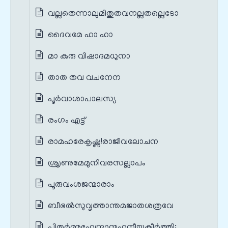
വല്ലതെന്നാലുമിതുതവനല്ലതല്ലെടോ
ദൈവമേ ഹാ ഹാ
മാ കുരു വിഷാദമധുനാ
താത തവ വചനേന
പൂർവാശാപാലസ്യ
രംഗം എട്ട്
രാമഹരേകൃഷ്ണ!രാജീവലോചന
ശ്രൃണുമേമുനിവരസല്ലാപം
പൂരുവംശജന്മാരാം
ബീഭല്‍സുവൃത്താന്തമജാതശത്രവേ
പിതുർമ്മഹേന്ദ്രാന്മഹനീയകീർത്തി: