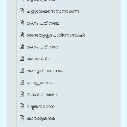
ചന്ദ്രശേഖരദാസനാകുന്നു
രംഗം പതിനഞ്ച്
ദൈത്യേന്ദ്രപോരിന്നായേഹി
രംഗം പതിനാറ്
മർക്കടകീട
രണഭുവി കാണാം
ബാഹുബലം
ദിക്കരിവരരുടെ
ദുഷ്ടതതടവിന
കാർമ്മുകശര