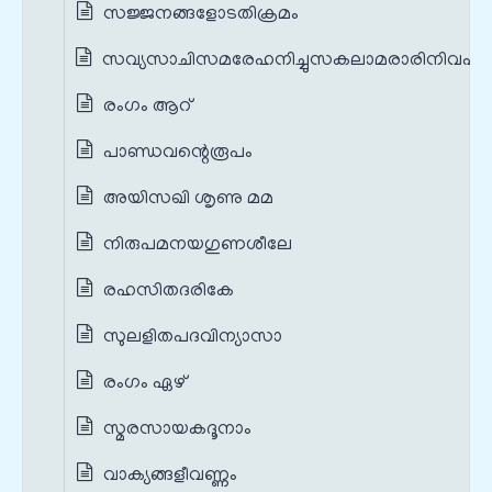
സജ്ജനങ്ങളോടതിക്രമം
സവ്യസാചിസമരേഹനിച്ചുസകലാമരാരിനിവഹം
രംഗം ആറ്
പാണ്ഡവന്റെരൂപം
അയിസഖി ശൃണു മമ
നിരുപമനയഗുണശീലേ
രഹസിതദരികേ
സുലളിതപദവിന്യാസാ
രംഗം ഏഴ്
സ്മരസായകദൂനാം
വാക്യങ്ങളീവണ്ണം