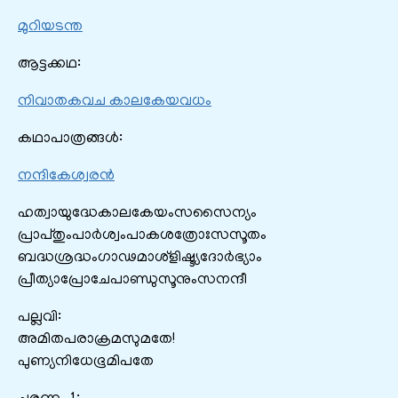
മുറിയടന്ത
ആട്ടക്കഥ:
നിവാതകവച കാലകേയവധം
കഥാപാത്രങ്ങൾ:
നന്ദികേശ്വരൻ
ഹത്വായുദ്ധേകാലകേയംസസൈന്യം
പ്രാപ്തുംപാർശ്വംപാകശത്രോഃസസൂതം
ബദ്ധശ്രദ്ധംഗാഢമാശ്ളിഷ്ട്യദോർഭ്യാം
പ്രീത്യാപ്രോചേപാണ്ഡുസൂനുംസനന്ദീ
പല്ലവി:
അമിതപരാക്രമസുമതേ!
പുണ്യനിധേഭൂമിപതേ