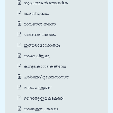
ശക്രാത്മജന്‍ ഞാനറിക
ജംഭാരിമുമ്പാം
രാവണന്‍ തന്നെ
പണ്ടൊരുവാനരം
ഇത്തരമോരോതരം
അംബുധിതുല്യ
കണ്ടുകൊള്‍കെങ്കിലോ
പാർത്ഥവിമുക്തേനാസൗ
രംഗം പന്ത്രണ്ട്‌
ദൈത്യേന്ദ്രമകുടമണി
അത്യത്ഭുതംതന്നെ