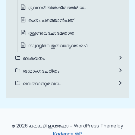
ഭൂവനമിതിൽകീർത്തിരിയം
രംഗം പത്തൊൻപത്
ശ്രൃണുവചോമേതാത
സ്വസ്തിഭവതുതവാദ്യവയമപി
ബകവധം
രുഗ്മാംഗദചരിതം
ലവണാസുരവധം
© 2026 കഥകളി ഇൻഫോ - WordPress Theme by
Kadence WP