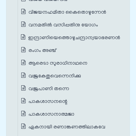
വിജയനഹമിതാ കൈതൊഴുന്നേന്‍
വനമതില്‍ വസിപ്പതിനു യോഗം
ഇന്ദ്രാണിയെത്തൊഴുചന്ദ്രാന്വയാഭരണൻ
രംഗം അഞ്ച്
ആരെടാ സുരാധിനാഥനെ
വജ്രകേതുവെന്നെനിക്കു
വജ്രപാണി തന്നെ
പാകശാസനന്റെ
പാകശാസനാത്മജാ
ഏകനായി രണാങ്കണത്തിലാകവേ