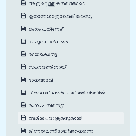
അത്രമറുത്തുകരുത്തൊടെ
കൃതാന്തശത്രോരഥകിങ്കരസ്യ
രംഗം പതിനേഴ്
കണ്ടുകൊൾകമമ
മായകൊണ്ടു
സംഗരത്തിനായ്
ദാനവാടവി
വീരനെങ്കിലമർചെയ്‌വതിനിടയിൽ
രംഗം പതിനെട്ട്
അമിതപരാക്രമസുമതേ!
ഖിന്നതവന്നിടായ്‌വാനെന്നെ