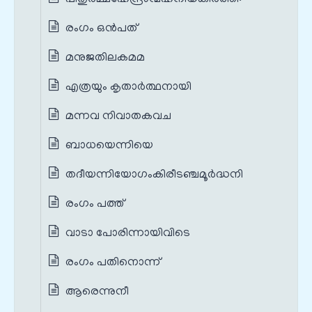
രംഗം ഒൻപത്
മനുജതിലകമമ
എത്രയും കൃതാര്‍ത്ഥനായി
മന്നവ നിവാതകവച
ബാധയെന്നിയെ
തദീയന്നിയോഗംകിരീടഞ്ചമൂർദ്ധനി
രംഗം പത്ത്
വാടാ പോരിന്നായിവിടെ
രംഗം പതിനൊന്ന്
ആരെന്നുനീ