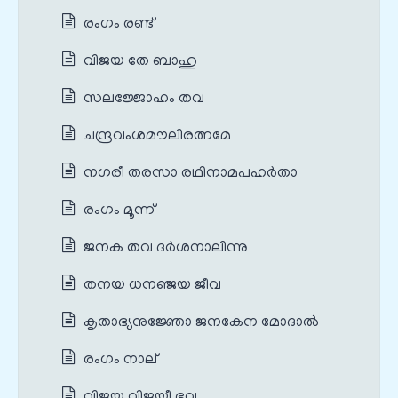
രംഗം രണ്ട്
വിജയ തേ ബാഹു
സലജ്ജോഹം തവ
ചന്ദ്രവംശമൗലിരത്നമേ
നഗരീ തരസാ രഥിനാമപഹര്‍താ
രംഗം മൂന്ന്
ജനക തവ ദർശനാലിന്നു
തനയ ധനഞ്ജയ ജീവ
കൃതാഭ്യനുജ്ഞോ ജനകേന മോദാൽ
രംഗം നാല്
വിജയ വിജയീ ഭവ