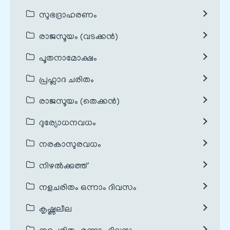
സുഭദ്രാഹരണം
രാജസൂയം (വടക്കൻ)
പൂതനാമോക്ഷം
പ്രഹ്ലാദ ചരിതം
രാജസൂയം (തെക്കൻ)
ദുര്യോധനവധം
നരകാസുരവധം
നിഴൽക്കുത്ത്
നളചരിതം ഒന്നാം ദിവസം
കൃഷ്ണലീല