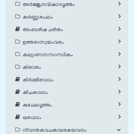
അർജ്ജുനവിഷാദവൃത്തം
കർണ്ണശപഥം
അംബരീഷ ചരിതം
ഉത്തരാസ്വയംവരം
കല്യാണസൗഗന്ധികം
കിരാതം
കിർമ്മീരവധം
കീചകവധം
കുചേലവൃത്തം
ഖരവധം
നിവാതകവചകാലകേയവധം