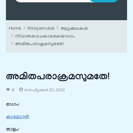
Home
thirayarivukal
ആട്ടക്കഥകൾ
നിവാതകവചകാലകേയവധം
അമിതപരാക്രമസുമതേ!
അമിതപരാക്രമസുമതേ!
9
സെപ്റ്റംബർ 20, 2023
രാഗം:
കാമോദരി
താളം: