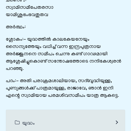
ചരണം 1:
സ്വാമിസമീപേതരസാ
യാമിശുഭംഭവതുതവ
അർത്ഥം:
ശ്ലോകം:- യുദ്ധത്തിൽ കാലകേയനേയും
സൈന്യത്തേയും വധിച്ച് വന്ന ഇന്ദ്രപുത്രനായ
അർജ്ജുനനെ സമീപം ചെന്നു കണ്ട് ഗാഢമായി
ആശ്ലേഷിച്ചുകൊണ്ട് സന്തോഷത്തോടെ നന്ദികേശ്വരൻ
പറഞ്ഞു.
പദം:- അതി പരാക്രമശാലിയായ, സദ്ബുദ്ധിയുള്ള,
പുണ്യങ്ങൾക്ക് പാത്രമായുള്ള, രാജാവേ, ഞാൻ ഇനി
എന്റെ സ്വാമിയായ പരമശിവസമീപം യാത്ര ആകട്ടെ.
യുദ്ധം