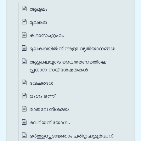
ആമുഖം
മൂലകഥ
കഥാസംഗ്രഹം
മൂലകഥയില്‍നിന്നുള്ള വ്യതിയാനങ്ങൾ‍
ആട്ടകഥയുടെ അവതരണത്തിലെ
പ്രധാന സവിശേഷതകൾ‍
വേഷങ്ങൾ
രംഗം ഒന്ന്
മാതലേ നിശമയ
ഭവദീയനിയോഗം
ഭർത്തുസ്തദാജ്ഞാം പരിഗൃഹ്യമൂർദ്ധനി