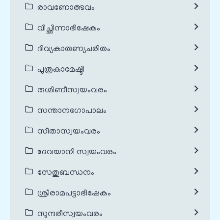
രാവണോത്ഭവം
വിച്ഛിന്നാഭിഷേകം
ദിവ്യകാരുണ്യചരിതം
പുത്രകാമേഷ്ടി
രുഗ്മിണീസ്വയംവരം
സന്താനഗോപാലം
സീതാസ്വയംവരം
ദേവയാനി സ്വയംവരം
സേതുബന്ധനം
ശ്രീരാമപട്ടാഭിഷേകം
സുന്ദരീസ്വയംവരം