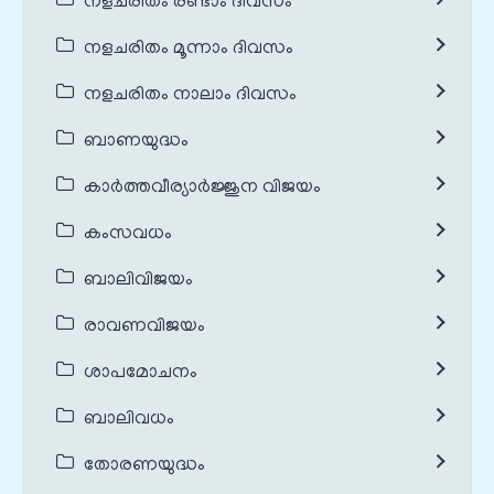
നളചരിതം രണ്ടാം ദിവസം
നളചരിതം മൂന്നാം ദിവസം
നളചരിതം നാലാം ദിവസം
ബാണയുദ്ധം
കാർത്തവീര്യാർജ്ജുന വിജയം
കംസവധം
ബാലിവിജയം
രാവണവിജയം
ശാപമോചനം
ബാലിവധം
തോരണയുദ്ധം