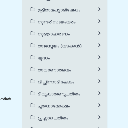
ശ്രീരാമപട്ടാഭിഷേകം
സുന്ദരീസ്വയംവരം
സുഭദ്രാഹരണം
രാജസൂയം (വടക്കൻ)
യുദ്ധം
രാവണോത്ഭവം
വിച്ഛിന്നാഭിഷേകം
ദിവ്യകാരുണ്യചരിതം
മ്മിൽ
പൂതനാമോക്ഷം
പ്രഹ്ലാദ ചരിതം