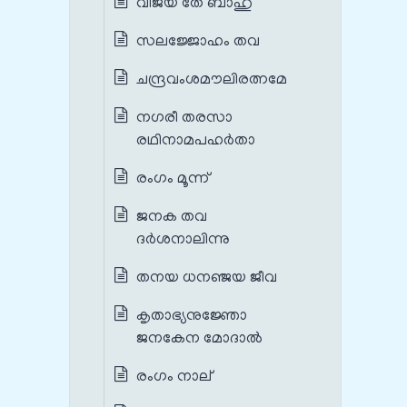
വിജയ തേ ബാഹു
സലജ്ജോഹം തവ
ചന്ദ്രവംശമൗലിരത്നമേ
നഗരീ തരസാ
രഥിനാമപഹര്‍താ
രംഗം മൂന്ന്
ജനക തവ
ദർശനാലിന്നു
തനയ ധനഞ്ജയ ജീവ
കൃതാഭ്യനുജ്ഞോ
ജനകേന മോദാൽ
രംഗം നാല്