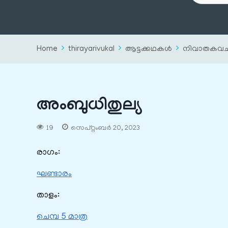
Home
thirayarivukal
ആട്ടക്കഥകൾ
നിവാതകവ
അംബുധിതുല്യ
19
സെപ്റ്റംബർ 20, 2023
രാഗം:
ഘണ്ടാരം
താളം:
ചെമ്പ 5 മാത്ര