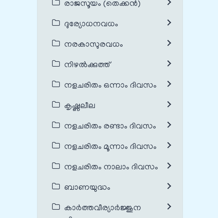
രാജസൂയം (തെക്കൻ)
ദുര്യോധനവധം
നരകാസുരവധം
നിഴൽക്കുത്ത്
നളചരിതം ഒന്നാം ദിവസം
കൃഷ്ണലീല
നളചരിതം രണ്ടാം ദിവസം
നളചരിതം മൂന്നാം ദിവസം
നളചരിതം നാലാം ദിവസം
ബാണയുദ്ധം
കാർത്തവീര്യാർജ്ജുന