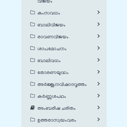
വിജയം
കംസവധം
ബാലിവിജയം
രാവണവിജയം
ശാപമോചനം
ബാലിവധം
തോരണയുദ്ധം
അർജ്ജുനവിഷാദവൃത്തം
കർണ്ണശപഥം
അംബരീഷ ചരിതം
ഉത്തരാസ്വയംവരം