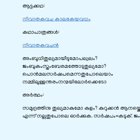
ആട്ടക്കഥ:
നിവാതകവച കാലകേയവധം
കഥാപാത്രങ്ങൾ:
നിവാതകവചൻ
അംബുധിതുല്യമായീടുമോപല്വലം?
ജംബുകംസ്തംബേരമത്തോടുതുല്യമോ?
പൊൻമലസർഷപമെന്നതുപോലെയാം
നമ്മിലുള്ളന്തരംനന്മയിലോർക്കെടോ
അർത്ഥം:
സമുദ്രത്തിനു തുല്യമാകുമോ കുളം? കുറുക്കൻ ആനയ്ക്ക
എന്ന് നല്ലതുപോലെ ഓർക്കുക. സർഷപം=കടുക്. ജം