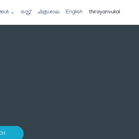
്ങൾ
ട്രസ്റ്റ്
ചിത്രശാല
English
thirayarivukal