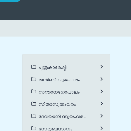
പുത്രകാമേഷ്ടി
രുഗ്മിണീസ്വയംവരം
സന്താനഗോപാലം
സീതാസ്വയംവരം
ദേവയാനി സ്വയംവരം
സേതുബന്ധനം