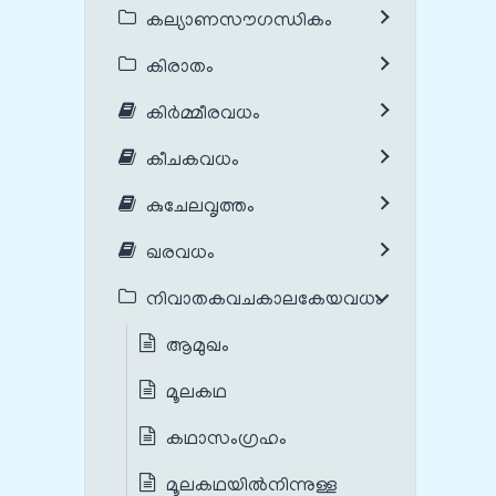
കല്യാണസൗഗന്ധികം
കിരാതം
കിർമ്മീരവധം
കീചകവധം
കുചേലവൃത്തം
ഖരവധം
നിവാതകവചകാലകേയവധം
ആമുഖം
മൂലകഥ
കഥാസംഗ്രഹം
മൂലകഥയില്‍നിന്നുള്ള