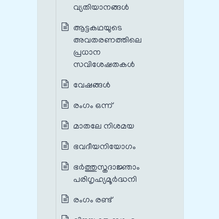
വ്യതിയാനങ്ങൾ‍
ആട്ടകഥയുടെ
അവതരണത്തിലെ
പ്രധാന
സവിശേഷതകൾ‍
വേഷങ്ങൾ
രംഗം ഒന്ന്
മാതലേ നിശമയ
ഭവദീയനിയോഗം
ഭർത്തുസ്തദാജ്ഞാം
പരിഗൃഹ്യമൂർദ്ധനി
രംഗം രണ്ട്