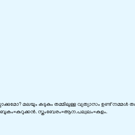
ൊക്കുമോ? മലയും കടുകും തമ്മിലുള്ള വ്യത്യാസം ഉണ്ട് നമ്മൾ ത
ബുകം=കുറുക്കൻ. സ്തംബേരം=ആന.പല്വലം=കുളം.