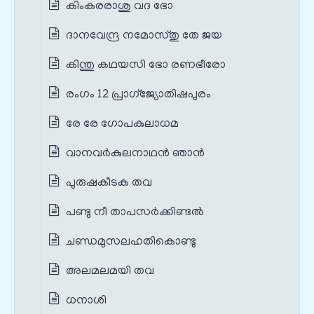
കിംകരരാശു വദ ഭോ
ദാനവേന്ദ്ര നമോസ്തു തേ ജയ
കിന്തു കഥയസി ഭോ രണഭീരോ
രംഗം 12 പ്രാഗ്ജ്യോതിഷപുരം
രേ രേ ഗോപകുലാധമ
വാനവർകുലനാഥൻ ഞാൻ
പുരുഷകീടക തവ
പണ്ടു നീ താപസർക്കിണ്ടൽ
ചണ്ഡമുസലഹതികൊണ്ടു
അലമലമയി തവ
ധനാശി