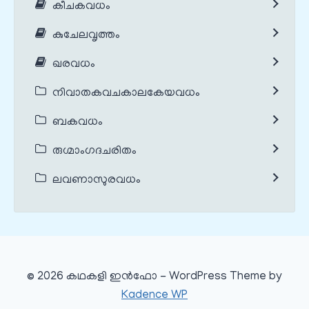
കീചകവധം
കുചേലവൃത്തം
ഖരവധം
നിവാതകവചകാലകേയവധം
ബകവധം
രുഗ്മാംഗദചരിതം
ലവണാസുരവധം
© 2026 കഥകളി ഇൻഫോ - WordPress Theme by
Kadence WP