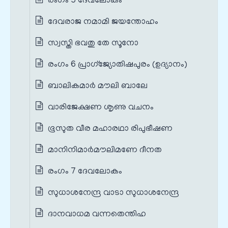
രംഗം 5 ദേവലോകം
ദേവരാജ നമാമി ജയന്തോഹം
സ്വസ്തി ഭവതു തേ സൂനോ
രംഗം 6 പ്രാഗ്ജ്യോതിഷപുരം (ഉദ്യാനം)
ബാലികമാർ മൗലി ബാലേ
വാരിജേക്ഷണ ശൃണു വചനം
ഭൂസുത വീര മഹാരഥാ രിപുഭീഷണ
മാനിനിമാർമൗലിമണേ ദീനത
രംഗം 7 ദേവലോകം
സുധാശനേന്ദ്ര വാടാ സുധാശനേന്ദ്ര
ദാനവാധമ വന്നതെന്തിഹ