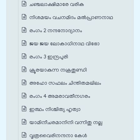
ചഞ്ചലാക്ഷിമാരേ വരിക
നിശമയം വചനമിദം മൽപ്രാണനാഥ
രംഗം 2 നന്ദനോദ്യാനം
ജയ ജയ ലോകാധിനാഥ വിഭോ
രംഗം 3 ഇന്ദ്രപുരി
ക്രൂരയാകുന്ന നക്രതുണ്ഡി
അഹോ സഫലം ചിന്തിതമഖിലം
രംഗം 4 അമരാവതീനഗരം
ഇത്ഥം നിശ്ചിത്യ ഹൃത്വാ
യാമിനീചരമാനിനി വന്നിതു നല്ല
വൃത്രവൈരിനന്ദനാ കേൾ