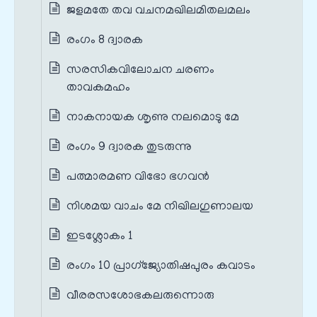
ജളമതേ തവ വചനമഖിലമിതലമലം
രംഗം 8 ദ്വാരക
സരസികവിലോചന ചരണം
താവകമഹം
നാകനായക ശൃണു നലമൊടു മേ
രംഗം 9 ദ്വാരക തുടരുന്നു
പത്മാരമണ വിഭോ ഭഗവൻ
നിശമയ വാചം മേ നിഖിലഗുണാലയ
ഇടശ്ലോകം 1
രംഗം 10 പ്രാഗ്ജ്യോതിഷപുരം കവാടം
വീരരസശോഭകലരുന്നൊരു