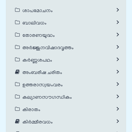
ശാപമോചനം
ബാലിവധം
തോരണയുദ്ധം
അർജ്ജുനവിഷാദവൃത്തം
കർണ്ണശപഥം
അംബരീഷ ചരിതം
ഉത്തരാസ്വയംവരം
കല്യാണസൗഗന്ധികം
കിരാതം
കിർമ്മീരവധം