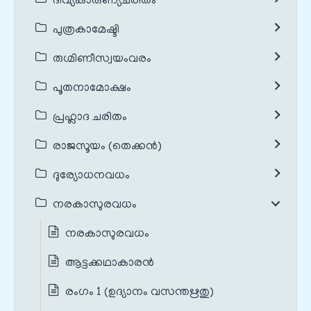
ദിവ്യകാരുണ്യചരിതം
പുത്രകാമേഷ്ടി
രുഗ്മിണീസ്വയംവരം
പൂതനാമോക്ഷം
പ്രഹ്ലാദ ചരിതം
രാജസൂയം (തെക്കൻ)
ദുര്യോധനവധം
നരകാസുരവധം
നരകാസുരവധം
ആട്ടക്കഥാകാരൻ
രംഗം 1 (ഉദ്യാനം വസന്തഋതു)