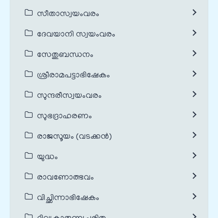
സീതാസ്വയംവരം
ദേവയാനി സ്വയംവരം
സേതുബന്ധനം
ശ്രീരാമപട്ടാഭിഷേകം
സുന്ദരീസ്വയംവരം
സുഭദ്രാഹരണം
രാജസൂയം (വടക്കൻ)
യുദ്ധം
രാവണോത്ഭവം
വിച്ഛിന്നാഭിഷേകം