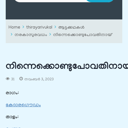
Home
thirayarivukal
ആട്ടക്കഥകൾ
നരകാസുരവധം
നിന്നെക്കൊണ്ടുപോവതിനായ്
നിന്നെക്കൊണ്ടുപോവതിനായ
31
നവംബർ 3, 2023
രാഗം:
കേദാരഗൌഡം
താളം: