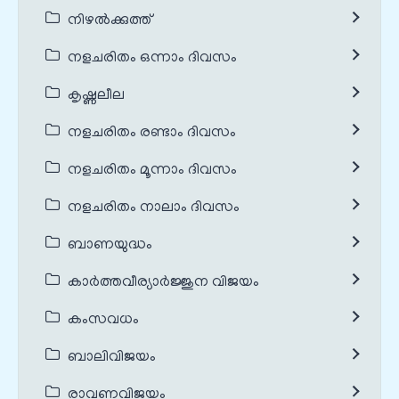
നിഴൽക്കുത്ത്
നളചരിതം ഒന്നാം ദിവസം
കൃഷ്ണലീല
നളചരിതം രണ്ടാം ദിവസം
നളചരിതം മൂന്നാം ദിവസം
നളചരിതം നാലാം ദിവസം
ബാണയുദ്ധം
കാർത്തവീര്യാർജ്ജുന വിജയം
കംസവധം
ബാലിവിജയം
രാവണവിജയം