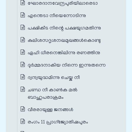
ഘോരദാനവേന്ദ്രപുരിയിലാരെടാ
എന്തെടാ നീയെന്നോടിന്നു
പക്ഷികീട നിന്റെ പക്ഷയുഗമതിന്നു
കുലിശസദൃശനഖമുഖങ്ങൾകൊണ്ടു
ഏഹി ധീരനെങ്കിലിന്നു രണത്തിനു
ദുർമ്മദനാകിയ നിന്നെ ഇന്നുതന്നെ
ദ്വന്ദ്വയുദ്ധമിന്നു ചെയ്ക നീ
ചണ്ഡ നീ കാൺക മൽ
ബാഹുപരാക്രമം
വീരരായുള്ള ജനങ്ങൾ
രംഗം 11 പ്രാഗ്ജ്യോതിഷപുരം