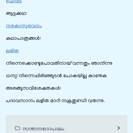
ചെമ്പട
ആട്ടക്കഥ:
നരകാസുരവധം
കഥാപാത്രങ്ങൾ:
ലളിത
നിന്നെക്കൊണ്ടുപോവതിനായ് വന്നതും ഞാനിന്നു
ധന്യ! നിന്നെപ്പിരിഞ്ഞുടൻ പോകയില്ല കാൺക
അരങ്ങുസവിശേഷതകൾ:
പദാവസാനം ലളിത മാറി നക്രതുണ്ഡി വരുന്നു.
സന്താനഗോപാലം