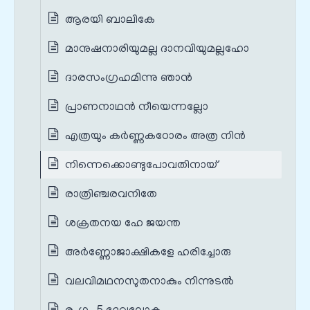
ആരയി ബാലികേ
മാനുഷനാരിയുമല്ല ദാനവിയുമല്ലഹോ
ദാരസംഗ്രഹമിന്നു ഞാൻ
പ്രാണനാഥൻ നീയെന്നല്ലോ
എത്രയും കർണ്ണകഠോരം അത്ര നിൻ
നിന്നെക്കൊണ്ടുപോവതിനായ്
രാത്രിഞ്ചരവനിതേ
ശക്രതനയ ഹേ ജയന്ത
അർണ്ണോജാക്ഷികളേ ഹരിച്ചോരു
വലവിമഥനസുതനാകും നിന്നുടൽ