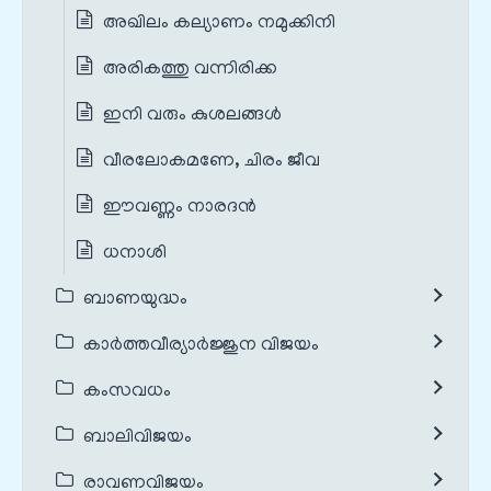
അഖിലം കല്യാണം നമുക്കിനി
അരികത്തു വന്നിരിക്ക
ഇനി വരും കുശലങ്ങൾ
വീരലോകമണേ, ചിരം ജീവ
ഈവണ്ണം നാരദൻ
ധനാശി
ബാണയുദ്ധം
കാർത്തവീര്യാർജ്ജുന വിജയം
കംസവധം
ബാലിവിജയം
രാവണവിജയം