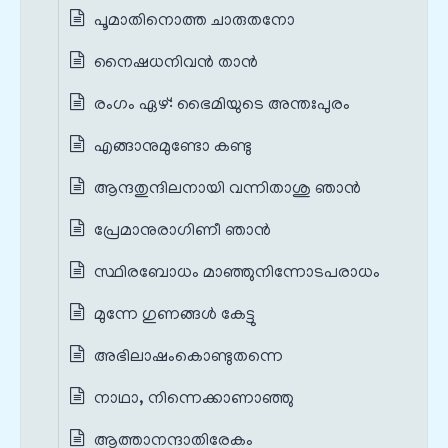
പൂമാതിനൊത്ത ചാരുതനോ
നൈഷധനിവൻ താൻ
രംഗം ഏഴ്: ഭൈമിയുടെ അന്തഃപുരം
എങ്ങാനുമുണ്ടോ കണ്ടു
ആന്ദതുന്ദിലനായി വന്നിതാശു ഞാൻ
പ്രേമാനുരാഗിണീ ഞാൻ
സ്ഥിരബോധം മാഞ്ഞുനിന്നോടപരാധം
മുന്നേ ഗുണങ്ങൾ കേട്ടു
അഭിലാഷംകൊണ്ടുതന്നെ
നാഥാ, നിന്നെക്കാണാഞ്ഞു
ആത്താനന്ദാതിരേകം