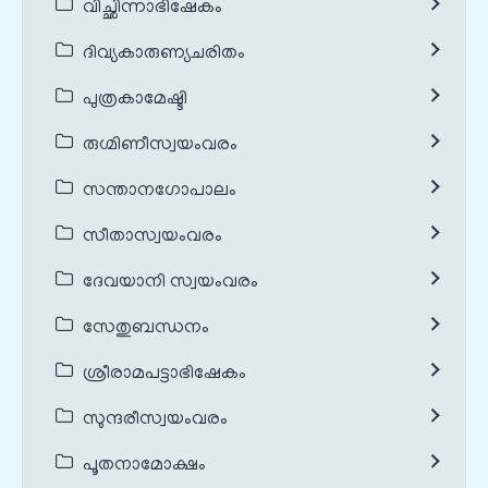
വിച്ഛിന്നാഭിഷേകം
ദിവ്യകാരുണ്യചരിതം
പുത്രകാമേഷ്ടി
രുഗ്മിണീസ്വയംവരം
സന്താനഗോപാലം
സീതാസ്വയംവരം
ദേവയാനി സ്വയംവരം
സേതുബന്ധനം
ശ്രീരാമപട്ടാഭിഷേകം
സുന്ദരീസ്വയംവരം
പൂതനാമോക്ഷം