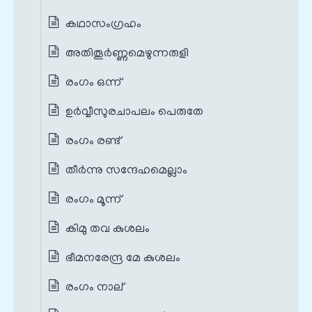
കഥാസംഗ്രഹം
അതിതൂർണ്ണമെഴുന്നരുളി
രംഗം ഒന്ന്
ഉർവ്വീസുരചാപലം പെരുതേ
രംഗം രണ്ട്
തീർന്നു സന്ദേഹമെല്ലാം
രംഗം മൂന്ന്
കിമു തവ കുശലം
ഭീമനരേന്ദ്ര മേ കുശലം
രംഗം നാല്