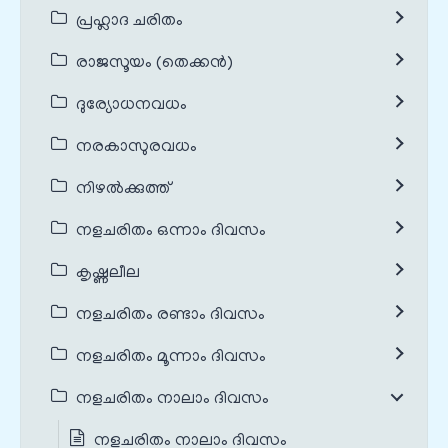
പ്രഹ്ലാദ ചരിതം
രാജസൂയം (തെക്കൻ)
ദുര്യോധനവധം
നരകാസുരവധം
നിഴൽക്കുത്ത്
നളചരിതം ഒന്നാം ദിവസം
കൃഷ്ണലീല
നളചരിതം രണ്ടാം ദിവസം
നളചരിതം മൂന്നാം ദിവസം
നളചരിതം നാലാം ദിവസം
നളചരിതം നാലാം ദിവസം