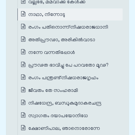
വല്ലഭേ, മമവാക്കു കേൾക്ക
നാഥാ, നിന്നോടു
രംഗം പതിനൊന്ന്‌:നിഷധരാജധാനി
അതിപ്രൗഢാ, അരികിൽവാടാ
നന്നേ വന്നതിപ്പോൾ
പ്രൗഢത ഭാവിച്ചു പേ പറവതോ മൂഢ?
രംഗം പന്ത്രണ്ട്‌:നിഷധരാജഗൃഹം
ജീവതം തേ സംഹരാമി
നിഷധേന്ദ്ര, ബന്ധുകുമുദാകരചന്ദ്ര
സ്വാഗതം ദയാപയോനിധേ
ക്ഷോണിപാല, ഞാനൊരോന്നേ