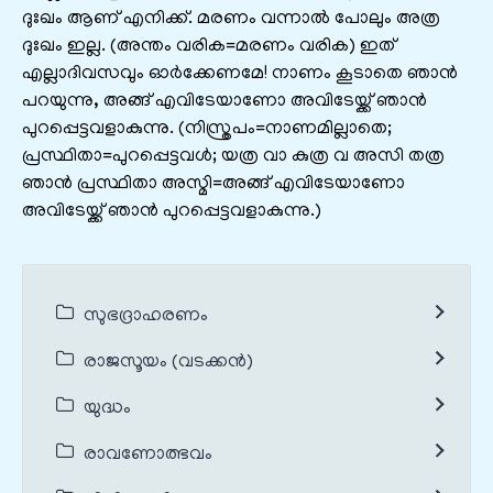
ദുഃഖം ആണ് എനിക്ക്. മരണം വന്നാൽ പോലും അത്ര
ദുഃഖം ഇല്ല. (അന്തം വരിക=മരണം വരിക) ഇത്
എല്ലാദിവസവും ഓർക്കേണമേ! നാണം കൂടാതെ ഞാൻ
പറയുന്നു, അങ്ങ് എവിടേയാണോ അവിടേയ്ക്ക് ഞാൻ
പുറപ്പെട്ടവളാകുന്നു. (നിസ്ത്രപം=നാണമില്ലാതെ;
പ്രസ്ഥിതാ=പുറപ്പെട്ടവൾ; യത്ര വാ കുത്ര വ അസി തത്ര
ഞാൻ പ്രസ്ഥിതാ അസ്മി=അങ്ങ് എവിടേയാണോ
അവിടേയ്ക്ക് ഞാൻ പുറപ്പെട്ടവളാകുന്നു.)
സുഭദ്രാഹരണം
രാജസൂയം (വടക്കൻ)
യുദ്ധം
രാവണോത്ഭവം