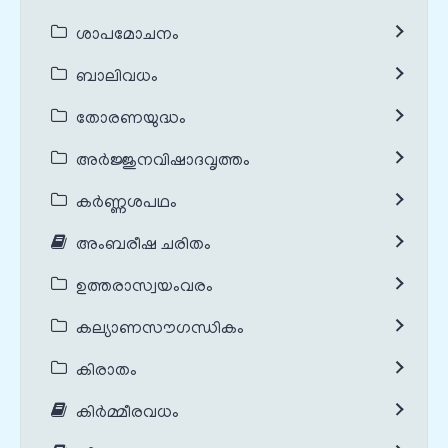
ശാപമോചനം
ബാലിവധം
തോരണയുദ്ധം
അർജ്ജുനവിഷാദവൃത്തം
കർണ്ണശപഥം
അംബരീഷ ചരിതം
ഉത്തരാസ്വയംവരം
കല്യാണസൗഗന്ധികം
കിരാതം
കിർമ്മീരവധം