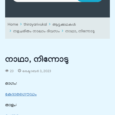
Home
thirayarivukal
ആട്ടക്കഥകൾ
നളചരിതം നാലാം ദിവസം
നാഥാ, നിന്നോടു
നാഥാ, നിന്നോടു
23
ഒക്ടോബർ 3, 2023
രാഗം:
കേദാരഗൌഡം
താളം: