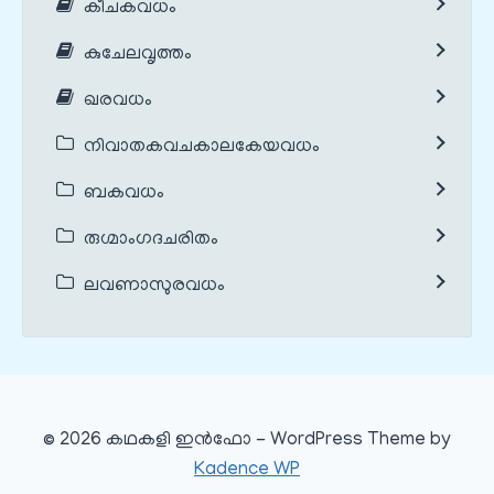
കീചകവധം
കുചേലവൃത്തം
ഖരവധം
നിവാതകവചകാലകേയവധം
ബകവധം
രുഗ്മാംഗദചരിതം
ലവണാസുരവധം
© 2026 കഥകളി ഇൻഫോ - WordPress Theme by
Kadence WP