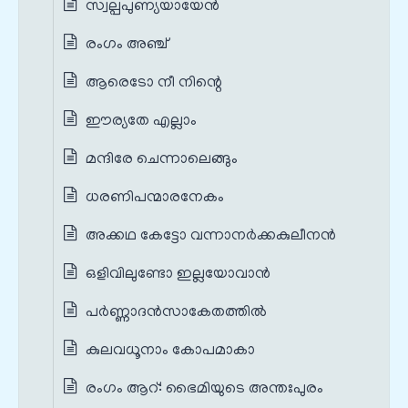
സ്വല്പപുണ്യയായേൻ
രംഗം അഞ്ച്
ആരെടോ നീ നിന്റെ
ഈര്യതേ എല്ലാം
മന്ദിരേ ചെന്നാലെങ്ങും
ധരണിപന്മാരനേകം
അക്കഥ കേട്ടോ വന്നാനർക്കകുലീനൻ
ഒളിവിലുണ്ടോ ഇല്ലയോവാൻ
പർണ്ണാദൻസാകേതത്തിൽ
കുലവധൂനാം കോപമാകാ
രംഗം ആറ്: ഭൈമിയുടെ അന്തഃപുരം