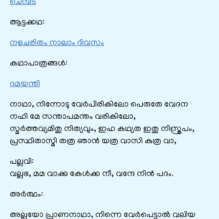
ചെമ്പട
ആട്ടക്കഥ:
നളചരിതം നാലാം ദിവസം
കഥാപാത്രങ്ങൾ:
ദമയന്തി
നാഥാ, നിന്നോടു വേർപിരികിലോ പെരുതേ വേദന
നഹി മേ സന്താപമന്തം വരികിലോ,
സ്മർത്തവ്യമിതു നിത്യവും, ഇഹ കഥ്യത ഇതു നിസ്ത്രപം,
പ്രസ്ഥിതാസ്മി തത്ര ഞാൻ യത്ര വാസി കുത്ര വാ,
പല്ലവി:
വല്ലഭ, മമ വാക്കു കേൾക്ക നീ, വന്ദേ നിൻ പദം.
അർത്ഥം:
അല്ലയോ പ്രാണനാഥാ, നിന്നെ വേർപെട്ടാൽ വലിയ