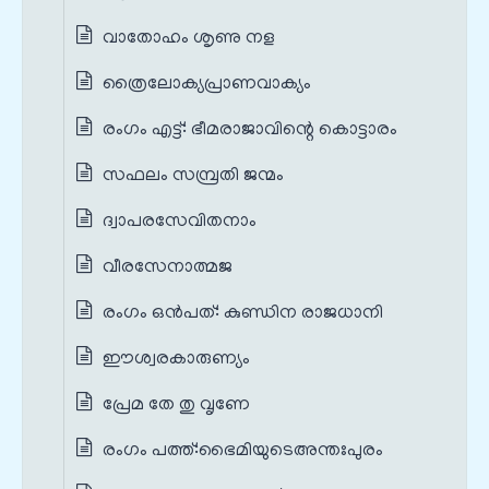
വാതോഹം ശൃണു നള
ത്രൈലോക്യപ്രാണവാക്യം
രംഗം എട്ട്: ഭീമരാജാവിന്റെ കൊട്ടാരം
സഫലം സമ്പ്രതി ജന്മം
ദ്വാപരസേവിതനാം
വീരസേനാത്മജ
രംഗം ഒൻപത്: കുണ്ഡിന രാജധാനി
ഈശ്വരകാരുണ്യം
പ്രേമ തേ തു വൃണേ
രംഗം പത്ത്‌:ഭൈമിയുടെഅന്തഃപുരം