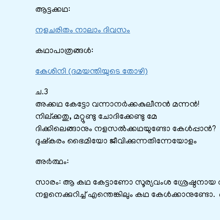
ആട്ടക്കഥ:
നളചരിതം നാലാം ദിവസം
കഥാപാത്രങ്ങൾ:
കേശിനി (ദമയന്തിയുടെ തോഴി)
ച.3
അക്കഥ കേട്ടോ വന്നാനർക്കകുലീനൻ മന്നൻ!
നില്ക്കതു, മറ്റുണ്ടു ചോദിക്കേണ്ടു മേ
ദിക്കിലെങ്ങാനും നളസൽ‌ക്കഥയുണ്ടോ കേൾപ്പാൻ?
ദുഷ്കരം ഭൈമിയോ ജീവിക്കുന്നതിന്നേയോളം
അർത്ഥം:
സാരം: ആ കഥ കേട്ടാണോ സൂര്യവംശ ശ്രേഷ്ഠനായ രാജ
നളനെക്കുറിച്ച്‌ എന്തെങ്കിലും കഥ കേൾക്കാനുണ്ടോ.