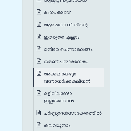
സ്വല്പപുണ്യയായേൻ
രംഗം അഞ്ച്
ആരെടോ നീ നിന്റെ
ഈര്യതേ എല്ലാം
മന്ദിരേ ചെന്നാലെങ്ങും
ധരണിപന്മാരനേകം
അക്കഥ കേട്ടോ
വന്നാനർക്കകുലീനൻ
ഒളിവിലുണ്ടോ
ഇല്ലയോവാൻ
പർണ്ണാദൻസാകേതത്തിൽ
കുലവധൂനാം