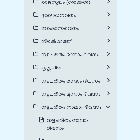
രാജസൂയം (തെക്കൻ)
ദുര്യോധനവധം
നരകാസുരവധം
നിഴൽക്കുത്ത്
നളചരിതം ഒന്നാം ദിവസം
കൃഷ്ണലീല
നളചരിതം രണ്ടാം ദിവസം
നളചരിതം മൂന്നാം ദിവസം
നളചരിതം നാലാം ദിവസം
നളചരിതം നാലാം
ദിവസം