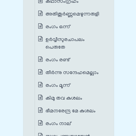
കഥാസംഗ്രഹം
അതിതൂർണ്ണമെഴുന്നരുളി
രംഗം ഒന്ന്
ഉർവ്വീസുരചാപലം
പെരുതേ
രംഗം രണ്ട്
തീർന്നു സന്ദേഹമെല്ലാം
രംഗം മൂന്ന്
കിമു തവ കുശലം
ഭീമനരേന്ദ്ര മേ കുശലം
രംഗം നാല്