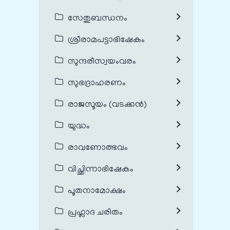
സേതുബന്ധനം
ശ്രീരാമപട്ടാഭിഷേകം
സുന്ദരീസ്വയംവരം
സുഭദ്രാഹരണം
രാജസൂയം (വടക്കൻ)
യുദ്ധം
രാവണോത്ഭവം
വിച്ഛിന്നാഭിഷേകം
പൂതനാമോക്ഷം
പ്രഹ്ലാദ ചരിതം