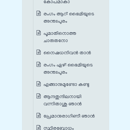
കോപമാകാ
രംഗം ആറ്: ഭൈമിയുടെ
അന്തഃപുരം
പൂമാതിനൊത്ത
ചാരുതനോ
നൈഷധനിവൻ താൻ
രംഗം ഏഴ്: ഭൈമിയുടെ
അന്തഃപുരം
എങ്ങാനുമുണ്ടോ കണ്ടു
ആന്ദതുന്ദിലനായി
വന്നിതാശു ഞാൻ
പ്രേമാനുരാഗിണീ ഞാൻ
സ്ഥിരബോധം