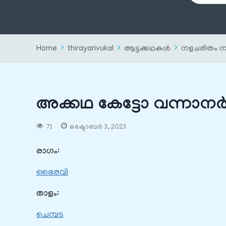
Home
thirayarivukal
ആട്ടക്കഥകൾ
നളചരിതം ന
അക്കഥ കേട്ടോ വന്നാന
71
ഒക്ടോബർ 3, 2023
രാഗം:
ഭൈരവി
താളം:
ചെമ്പട