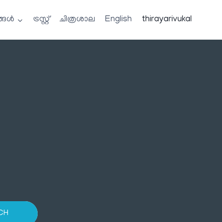
്ങൾ
ട്രസ്റ്റ്
ചിത്രശാല
English
thirayarivukal