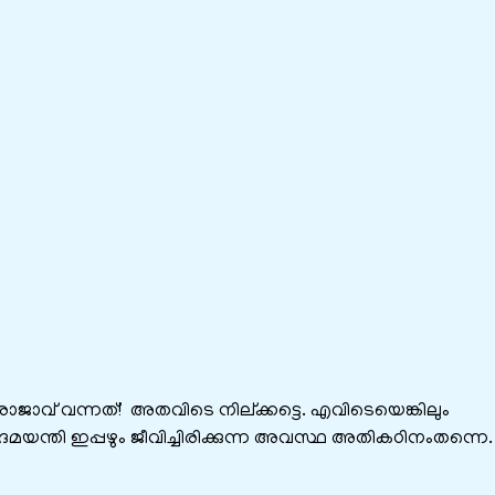
ാവ്‌ വന്നത്‌! അതവിടെ നില്ക്കട്ടെ. എവിടെയെങ്കിലും
 ദമയന്തി ഇപ്പഴും ജീവിച്ചിരിക്കുന്ന അവസ്ഥ അതികഠിനംതന്നെ.