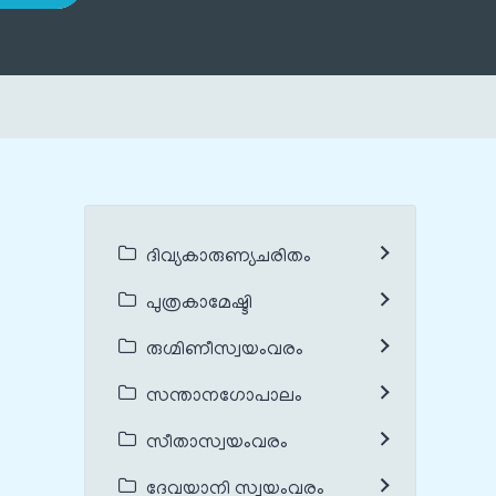
ദിവ്യകാരുണ്യചരിതം
പുത്രകാമേഷ്ടി
രുഗ്മിണീസ്വയംവരം
സന്താനഗോപാലം
സീതാസ്വയംവരം
ദേവയാനി സ്വയംവരം