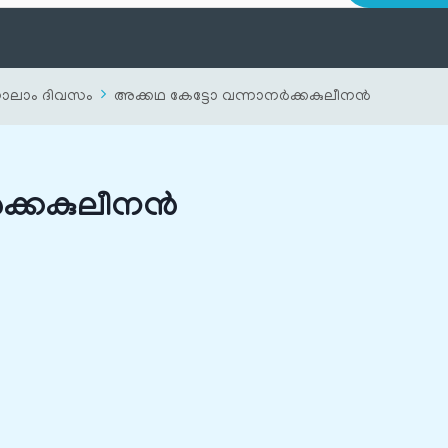
ാലാം ദിവസം
അക്കഥ കേട്ടോ വന്നാനർക്കകുലീനൻ
ർക്കകുലീനൻ