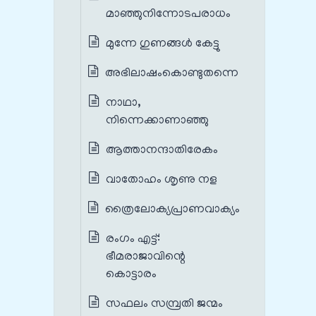
മാഞ്ഞുനിന്നോടപരാധം
മുന്നേ ഗുണങ്ങൾ കേട്ടു
അഭിലാഷംകൊണ്ടുതന്നെ
നാഥാ,
നിന്നെക്കാണാഞ്ഞു
ആത്താനന്ദാതിരേകം
വാതോഹം ശൃണു നള
ത്രൈലോക്യപ്രാണവാക്യം
രംഗം എട്ട്:
ഭീമരാജാവിന്റെ
കൊട്ടാരം
സഫലം സമ്പ്രതി ജന്മം