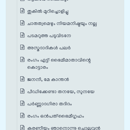
തുകിൽ മുറിച്ചൊളിച്ചു
ചാരുത്വമെഴും നിയമനിഷ്ഠയും നല്ല
പടമറുത്ത പടുവിടനേ
അസ്മദാദികൾ പലർ
രംഗം എട്ട്‌: ഭൈമീമാതാവിന്റെ
കൊട്ടാരം
ജനനീ, മേ കാന്തൻ
പീഡിക്കേണ്ടാ തനയേ, സുനയേ
പർണ്ണാദഗിരാ തദിദം
രംഗം ഒൻപത്‌:ഭൈമീഗൃഹം
കരണീയം ഞാനൊന്നു ചൊല്ലുവൻ