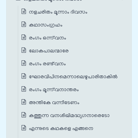
നളചരിതം മൂന്നാം ദിവസം
കഥാസംഗ്രഹം
രംഗം ഒന്ന്‌:വനം
ലോകപാലന്മാരേ
രംഗം രണ്ട്‌:വനം
ഘോരവിപിനമെന്നാലെഴുപാരിതാകിൽ
രംഗം മൂന്ന്‌:വനാന്തരം
അന്തികേ വന്നീടേണം
കത്തുന്ന വനശിഖിമദ്ധ്യഗനാരെടോ
എന്നുടെ കഥകളെ എങ്ങനെ