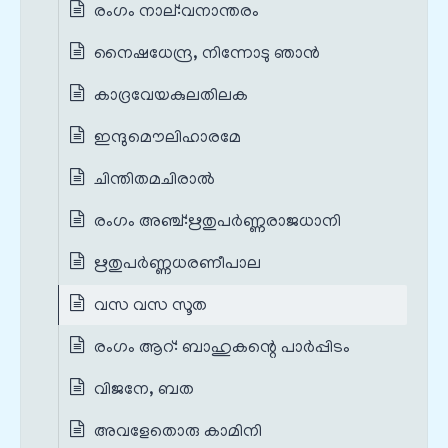
രംഗം നാല്‌:വനാന്തരം
നൈഷധേന്ദ്ര, നിന്നോടു ഞാൻ
കാദ്രവേയകുലതിലക
ഇന്ദുമൌലിഹാരമേ
ചിന്തിതമചിരാൽ
രംഗം അഞ്ച്‌:ഋതുപർണ്ണരാജധാനി
ഋതുപർണ്ണധരണീപാല
വസ വസ സൂത
രംഗം ആറ്‌: ബാഹുകന്റെ പാർപ്പിടം
വിജനേ, ബത
അവളേതൊരു കാമിനി