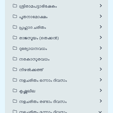
ശ്രീരാമപട്ടാഭിഷേകം
പൂതനാമോക്ഷം
പ്രഹ്ലാദ ചരിതം
രാജസൂയം (തെക്കൻ)
ദുര്യോധനവധം
നരകാസുരവധം
നിഴൽക്കുത്ത്
നളചരിതം ഒന്നാം ദിവസം
കൃഷ്ണലീല
നളചരിതം രണ്ടാം ദിവസം
നളചരിതം മൂന്നാം ദിവസം