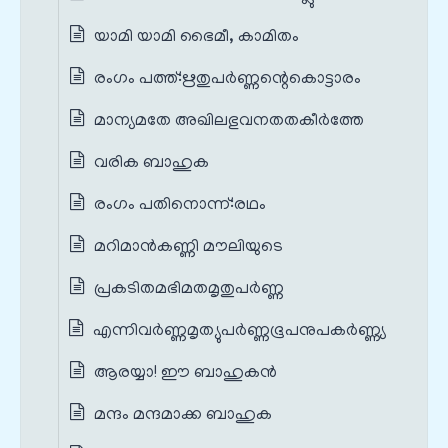
യാമി യാമി ഭൈമീ, കാമിതം
രംഗം പത്ത്‌:ഋതുപർണ്ണന്റെകൊട്ടാരം
മാന്യമതേ അഖിലഭുവനതതകീർത്തേ
വരിക ബാഹുക
രംഗം പതിനൊന്ന്‌:രഥം
മറിമാൻകണ്ണി മൗലിയുടെ
പ്രകടിതമഭിമതമൃതുപർണ്ണ
എന്നിവർണ്ണമൃത്യുപർണ്ണഭൂപനുപകർണ്ണ്യ
ആരയ്യാ! ഈ ബാഹുകൻ
മന്ദം മന്ദമാക്ക ബാഹുക