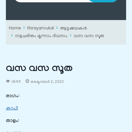
Home
thirayarivukal
ആട്ടക്കഥകൾ
നളചരിതം മൂന്നാം ദിവസം
വസ വസ സൂത
വസ വസ സൂത
1645
ഒക്ടോബർ 2, 2023
രാഗം:
കാപി
താളം: