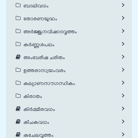
ബാലിവധം
തോരണയുദ്ധം
അർജ്ജുനവിഷാദവൃത്തം
കർണ്ണശപഥം
അംബരീഷ ചരിതം
ഉത്തരാസ്വയംവരം
കല്യാണസൗഗന്ധികം
കിരാതം
കിർമ്മീരവധം
കീചകവധം
കുചേലവൃത്തം