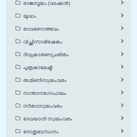
രാജസൂയം (വടക്കൻ)
യുദ്ധം
രാവണോത്ഭവം
വിച്ഛിന്നാഭിഷേകം
ദിവ്യകാരുണ്യചരിതം
പുത്രകാമേഷ്ടി
രുഗ്മിണീസ്വയംവരം
സന്താനഗോപാലം
സീതാസ്വയംവരം
ദേവയാനി സ്വയംവരം
സേതുബന്ധനം