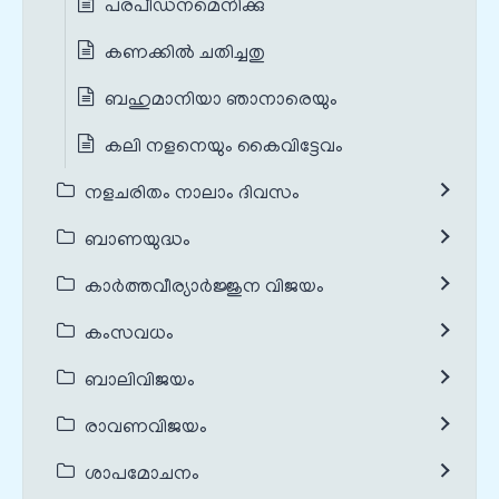
പരപീഡനമെനിക്കു
കണക്കിൽ ചതിച്ചതു
ബഹുമാനിയാ ഞാനാരെയും
കലി നളനെയും കൈവിട്ടേവം
നളചരിതം നാലാം ദിവസം
ബാണയുദ്ധം
കാർത്തവീര്യാർജ്ജുന വിജയം
കംസവധം
ബാലിവിജയം
രാവണവിജയം
ശാപമോചനം