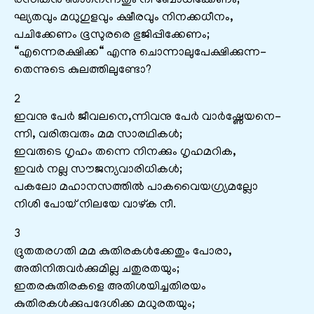
രസികൻ ഞാനെന്നതും നീ ബോധിക്കേണം;
ഘ്യതവും മധുഗുളവും ക്ഷീരവും നിനക്കധീനം,
പചിക്കേണം ഭൂസുരരെ ഭുജിപ്പിക്കേണം;
“എന്നെരക്ഷിക്ക“ എന്നു ചൊന്നാലുപേക്ഷിക്കുന്ന-
തെന്നുടെ കുലത്തിലുണ്ടോ?
2
ഇവനു പേർ ജീവലനെ,ന്നിവനു പേർ വാർഷ്ണേയനെ-
ന്നി, വരിരുവരും മമ സാരഥികൾ;
ഇവരുടെ ഗൃഹം തന്നെ നിനക്കും ഗൃഹമറിക,
ഇവർ നല്ല സൗജന്യവാരിധികൾ;
പകലോ മഹാനസത്തിൽ പാകവൈയഗ്ര്യമല്ലോ
നിശി പോയ്‌ നിലയേ വാഴ്ക നീ.
3
ദ്രുതതരഗതി മമ കുതിരകൾക്കേതും പോരാ,
അതിനിരുവർക്കുമില്ല ചതുരതയും;
ഇതരകുതിരകളെ അതിശയിച്ചതിരയം
കുതിരകൾക്കുപദേശിക്ക മധുരതയും;