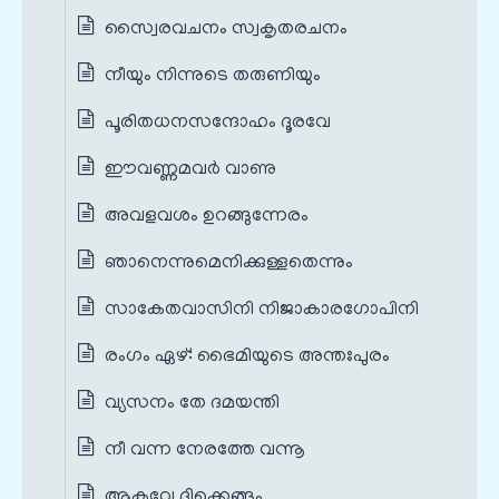
സ്വൈരവചനം സ്വകൃതരചനം
നീയും നിന്നുടെ തരുണിയും
പൂരിതധനസന്ദോഹം ദൂരവേ
ഈവണ്ണമവർ വാണു
അവളവശം ഉറങ്ങുന്നേരം
ഞാനെന്നുമെനിക്കുള്ളതെന്നും
സാകേതവാസിനി നിജാകാരഗോപിനി
രംഗം ഏഴ്‌: ഭൈമിയുടെ അന്തഃപുരം
വ്യസനം തേ ദമയന്തി
നീ വന്ന നേരത്തേ വന്നൂ
ആകവേ ദിക്കെങ്ങും