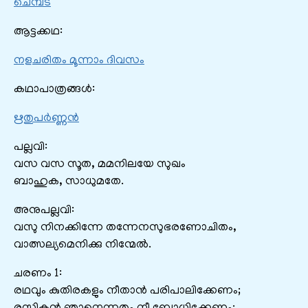
ചെമ്പട
ആട്ടക്കഥ:
നളചരിതം മൂന്നാം ദിവസം
കഥാപാത്രങ്ങൾ:
ഋതുപർണ്ണൻ
പല്ലവി:
വസ വസ സൂത, മമനിലയേ സുഖം
ബാഹുക, സാധുമതേ.
അനുപല്ലവി:
വസു നിനക്കിന്നേ തന്നേനസുഭരണോചിതം,
വാത്സല്യമെനിക്കു നിന്മേൽ.
ചരണം 1:
രഥവും കുതിരകളും നീതാൻ പരിപാലിക്കേണം;