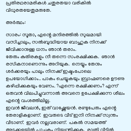
പ്രതിരഥരാമരികൾ ചതുരതയാ വരികിൽ
വിധുരതയേതുമരുതേ.
അർത്ഥം:
സാരം: സൂതാ, എന്റെ മന്ദിരത്തിൽ സുഖമായി
വസിച്ചാലും, സൽബുദ്ധിയായ ബാഹുക നിനക്ക്‌
ജീവിക്കാനുള്ള ധനം ഞാൻ തരാം.
തേരും കുതിരകളും നീ തന്നെ സംരക്ഷിക്കുക. ഞാൻ
രസികനാണെന്നും അറിയുക. നെയ്യും തേനും
ശർക്കരയും പാലും നിനക്ക്‌ ഇഷ്ടംപോലെ
ഉപയോഗിക്കാം.. പാകം ചെയ്യുകയും ബ്രാഹ്മണരെ ഊണു
കഴിപ്പിക്കുകയും വേണം. ?എന്നെ രക്ഷിക്കണം? എന്ന്‌
ഒരുവൻ വിലപിച്ചുവന്നാൽ അവനെ ഉപേക്ഷിക്കുന്ന ശീലം
എന്റെ വംശത്തിലില്ല.
ഇവൻ ജീവലൻ, ഇത്‌ വാഷ്ണേയൻ. രണ്ടുപേരും എന്റെ
തേരാളികളാണ്‌. ഇവരുടെ വീട്‌ ഇനി നിനക്ക്‌ സ്വന്തം
വീടാണ്‌. ഇവർ നല്ലവരാണ്‌. പകൽ സമയത്ത്‌
അടുക്കളയിൽ പാചകം നിയന്ത്രിക്കുക. രാത്രി വീട്ടിൽ