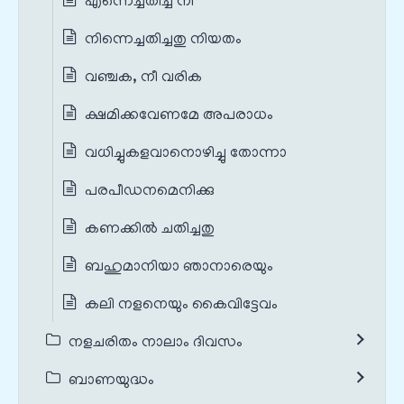
എന്നെച്ചതിച്ച നീ
നിന്നെച്ചതിച്ചതു നിയതം
വഞ്ചക, നീ വരിക
ക്ഷമിക്കവേണമേ അപരാധം
വധിച്ചുകളവാനൊഴിച്ചു തോന്നാ
പരപീഡനമെനിക്കു
കണക്കിൽ ചതിച്ചതു
ബഹുമാനിയാ ഞാനാരെയും
കലി നളനെയും കൈവിട്ടേവം
നളചരിതം നാലാം ദിവസം
ബാണയുദ്ധം