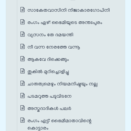
സാകേതവാസിനി നിജാകാരഗോപിനി
രംഗം ഏഴ്‌: ഭൈമിയുടെ അന്തഃപുരം
വ്യസനം തേ ദമയന്തി
നീ വന്ന നേരത്തേ വന്നൂ
ആകവേ ദിക്കെങ്ങും
തുകിൽ മുറിച്ചൊളിച്ചു
ചാരുത്വമെഴും നിയമനിഷ്ഠയും നല്ല
പടമറുത്ത പടുവിടനേ
അസ്മദാദികൾ പലർ
രംഗം എട്ട്‌: ഭൈമീമാതാവിന്റെ
കൊട്ടാരം