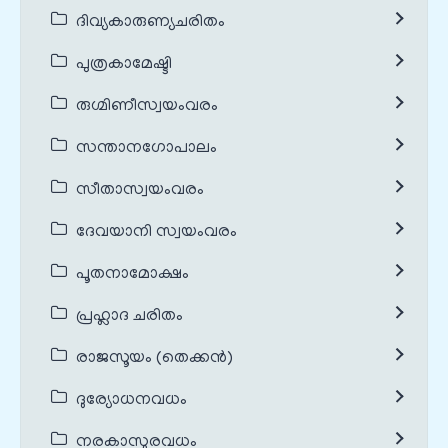
ദിവ്യകാരുണ്യചരിതം
പുത്രകാമേഷ്ടി
രുഗ്മിണീസ്വയംവരം
സന്താനഗോപാലം
സീതാസ്വയംവരം
ദേവയാനി സ്വയംവരം
പൂതനാമോക്ഷം
പ്രഹ്ലാദ ചരിതം
രാജസൂയം (തെക്കൻ)
ദുര്യോധനവധം
നരകാസുരവധം