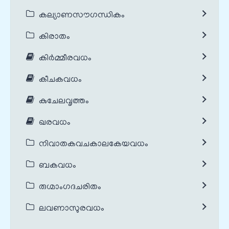
കല്യാണസൗഗന്ധികം
കിരാതം
കിർമ്മീരവധം
കീചകവധം
കുചേലവൃത്തം
ഖരവധം
നിവാതകവചകാലകേയവധം
ബകവധം
രുഗ്മാംഗദചരിതം
ലവണാസുരവധം