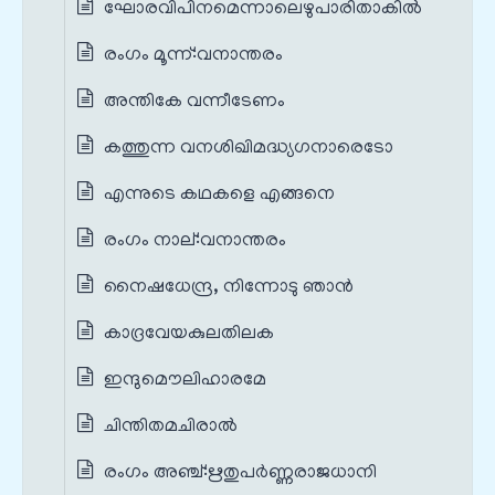
ഘോരവിപിനമെന്നാലെഴുപാരിതാകിൽ
രംഗം മൂന്ന്‌:വനാന്തരം
അന്തികേ വന്നീടേണം
കത്തുന്ന വനശിഖിമദ്ധ്യഗനാരെടോ
എന്നുടെ കഥകളെ എങ്ങനെ
രംഗം നാല്‌:വനാന്തരം
നൈഷധേന്ദ്ര, നിന്നോടു ഞാൻ
കാദ്രവേയകുലതിലക
ഇന്ദുമൌലിഹാരമേ
ചിന്തിതമചിരാൽ
രംഗം അഞ്ച്‌:ഋതുപർണ്ണരാജധാനി