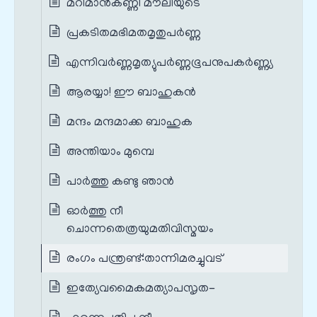
മറിമാൻകണ്ണി മൗലിയുടെ
പ്രകടിതമഭിമതമൃതുപർണ്ണ
എന്നിവർണ്ണമൃത്യുപർണ്ണഭൂപനുപകർണ്ണ്യ
ആരയ്യാ! ഈ ബാഹുകൻ
മന്ദം മന്ദമാക്ക ബാഹുക
അന്തിയാം മുമ്പെ
പാർത്തു കണ്ടു ഞാൻ
ഓർത്തു നീ
ചൊന്നതെത്രയുമതിവിസ്മയം
രംഗം പന്ത്രണ്ട്‌:താന്നിമരച്ചുവട്‌
ഇത്യേവമൈകമത്യാപസൃത-