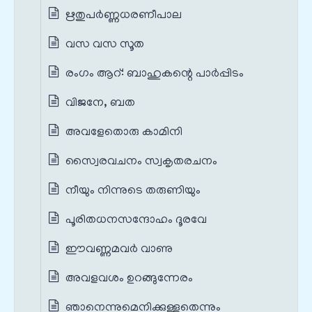
ഋതുപർണ്ണധരണീപാല
വസ വസ സൂത
രംഗം ആറ്‌: ബാഹുകന്റെ പാർപ്പിടം
വിജനേ, ബത
അവളേതൊരു കാമിനി
സ്വൈരവചനം സ്വകൃതരചനം
നീയും നിന്നുടെ തരുണിയും
പൂരിതധനസന്ദോഹം ദൂരവേ
ഈവണ്ണമവർ വാണു
അവളവശം ഉറങ്ങുന്നേരം
ഞാനെന്നുമെനിക്കുള്ളതെന്നും