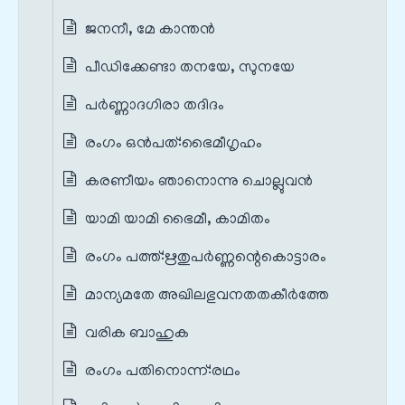
ജനനീ, മേ കാന്തൻ
പീഡിക്കേണ്ടാ തനയേ, സുനയേ
പർണ്ണാദഗിരാ തദിദം
രംഗം ഒൻപത്‌:ഭൈമീഗൃഹം
കരണീയം ഞാനൊന്നു ചൊല്ലുവൻ
യാമി യാമി ഭൈമീ, കാമിതം
രംഗം പത്ത്‌:ഋതുപർണ്ണന്റെകൊട്ടാരം
മാന്യമതേ അഖിലഭുവനതതകീർത്തേ
വരിക ബാഹുക
രംഗം പതിനൊന്ന്‌:രഥം