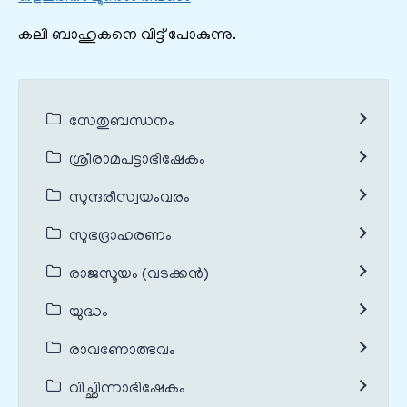
കലി ബാഹുകനെ വിട്ട് പോകുന്നു.
സേതുബന്ധനം
ശ്രീരാമപട്ടാഭിഷേകം
സുന്ദരീസ്വയംവരം
സുഭദ്രാഹരണം
രാജസൂയം (വടക്കൻ)
യുദ്ധം
രാവണോത്ഭവം
വിച്ഛിന്നാഭിഷേകം