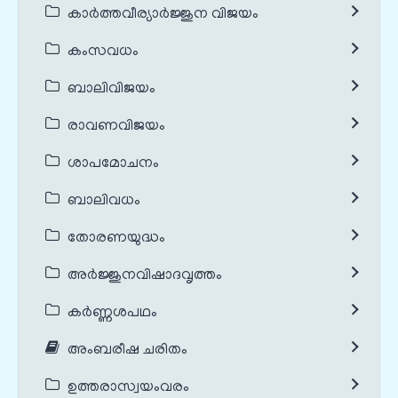
കാർത്തവീര്യാർജ്ജുന വിജയം
കംസവധം
ബാലിവിജയം
രാവണവിജയം
ശാപമോചനം
ബാലിവധം
തോരണയുദ്ധം
അർജ്ജുനവിഷാദവൃത്തം
കർണ്ണശപഥം
അംബരീഷ ചരിതം
ഉത്തരാസ്വയംവരം