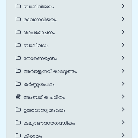
ബാലിവിജയം
രാവണവിജയം
ശാപമോചനം
ബാലിവധം
തോരണയുദ്ധം
അർജ്ജുനവിഷാദവൃത്തം
കർണ്ണശപഥം
അംബരീഷ ചരിതം
ഉത്തരാസ്വയംവരം
കല്യാണസൗഗന്ധികം
കിരാതം