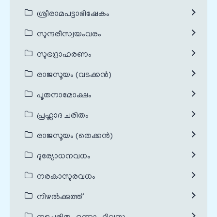
ശ്രീരാമപട്ടാഭിഷേകം
സുന്ദരീസ്വയംവരം
സുഭദ്രാഹരണം
രാജസൂയം (വടക്കൻ)
പൂതനാമോക്ഷം
പ്രഹ്ലാദ ചരിതം
രാജസൂയം (തെക്കൻ)
ദുര്യോധനവധം
നരകാസുരവധം
നിഴൽക്കുത്ത്