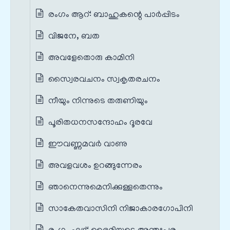
രംഗം ആറ്‌: ബാഹുകന്റെ പാർപ്പിടം
വിജനേ, ബത
അവളേതൊരു കാമിനി
സ്വൈരവചനം സ്വകൃതരചനം
നീയും നിന്നുടെ തരുണിയും
പൂരിതധനസന്ദോഹം ദൂരവേ
ഈവണ്ണമവർ വാണു
അവളവശം ഉറങ്ങുന്നേരം
ഞാനെന്നുമെനിക്കുള്ളതെന്നും
സാകേതവാസിനി നിജാകാരഗോപിനി