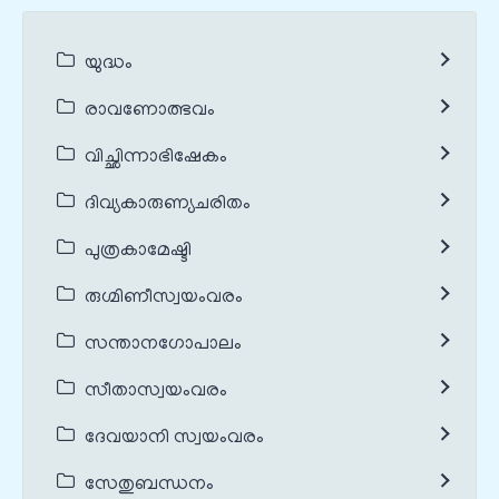
യുദ്ധം
രാവണോത്ഭവം
വിച്ഛിന്നാഭിഷേകം
ദിവ്യകാരുണ്യചരിതം
പുത്രകാമേഷ്ടി
രുഗ്മിണീസ്വയംവരം
സന്താനഗോപാലം
സീതാസ്വയംവരം
ദേവയാനി സ്വയംവരം
സേതുബന്ധനം