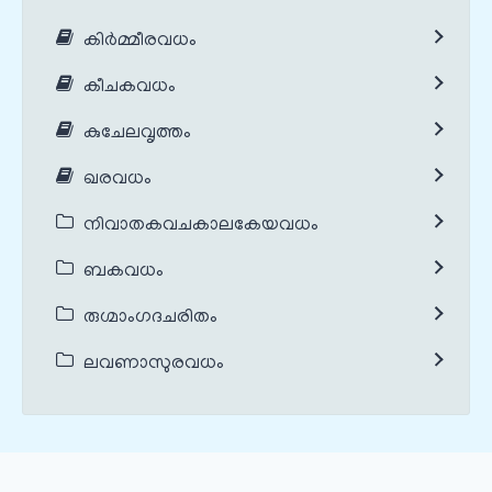
കിർമ്മീരവധം
കീചകവധം
കുചേലവൃത്തം
ഖരവധം
നിവാതകവചകാലകേയവധം
ബകവധം
രുഗ്മാംഗദചരിതം
ലവണാസുരവധം