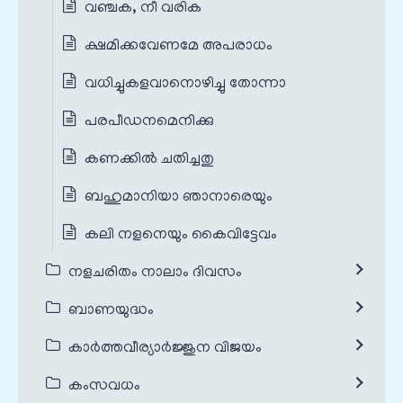
വഞ്ചക, നീ വരിക
ക്ഷമിക്കവേണമേ അപരാധം
വധിച്ചുകളവാനൊഴിച്ചു തോന്നാ
പരപീഡനമെനിക്കു
കണക്കിൽ ചതിച്ചതു
ബഹുമാനിയാ ഞാനാരെയും
കലി നളനെയും കൈവിട്ടേവം
നളചരിതം നാലാം ദിവസം
ബാണയുദ്ധം
കാർത്തവീര്യാർജ്ജുന വിജയം
കംസവധം