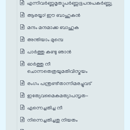
എന്നിവർണ്ണമൃത്യുപർണ്ണഭൂപനുപകർണ്ണ്യ
ആരയ്യാ! ഈ ബാഹുകൻ
മന്ദം മന്ദമാക്ക ബാഹുക
അന്തിയാം മുമ്പെ
പാർത്തു കണ്ടു ഞാൻ
ഓർത്തു നീ
ചൊന്നതെത്രയുമതിവിസ്മയം
രംഗം പന്ത്രണ്ട്‌:താന്നിമരച്ചുവട്‌
ഇത്യേവമൈകമത്യാപസൃത-
എന്നെച്ചതിച്ച നീ
നിന്നെച്ചതിച്ചതു നിയതം