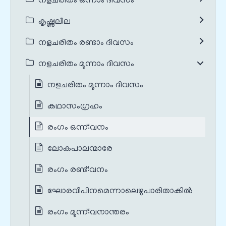
നളചരിതം ഒന്നാം ദിവസം
കൃഷ്ണലീല
നളചരിതം രണ്ടാം ദിവസം
നളചരിതം മൂന്നാം ദിവസം
നളചരിതം മൂന്നാം ദിവസം
കഥാസംഗ്രഹം
രംഗം ഒന്ന്‌:വനം
ലോകപാലന്മാരേ
രംഗം രണ്ട്‌:വനം
ഘോരവിപിനമെന്നാലെഴുപാരിതാകിൽ
രംഗം മൂന്ന്‌:വനാന്തരം