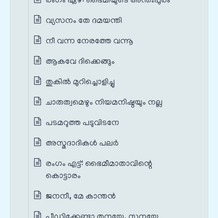
രംഗം ഏഴ്‌: ഭൈമിയുടെ അന്തഃപുരം
വ്യസനം തേ ദമയന്തി
നീ വന്ന നേരത്തേ വന്നൂ
ആകവേ ദിക്കെങ്ങും
തുകിൽ മുറിച്ചൊളിച്ചു
ചാരുത്വമെഴും നിയമനിഷ്ഠയും നല്ല
പടമറുത്ത പടുവിടനേ
അസ്മദാദികൾ പലർ
രംഗം എട്ട്‌: ഭൈമീമാതാവിന്റെ
കൊട്ടാരം
ജനനീ, മേ കാന്തൻ
പീഡിക്കേണ്ടാ തനയേ, സുനയേ