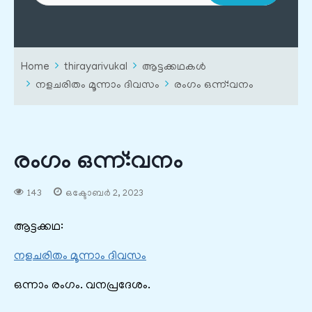
Home
thirayarivukal
ആട്ടക്കഥകൾ
നളചരിതം മൂന്നാം ദിവസം
രംഗം ഒന്ന്‌:വനം
രംഗം ഒന്ന്‌:വനം
143
ഒക്ടോബർ 2, 2023
ആട്ടക്കഥ:
നളചരിതം മൂന്നാം ദിവസം
ഒന്നാം രംഗം. വനപ്രദേശം.