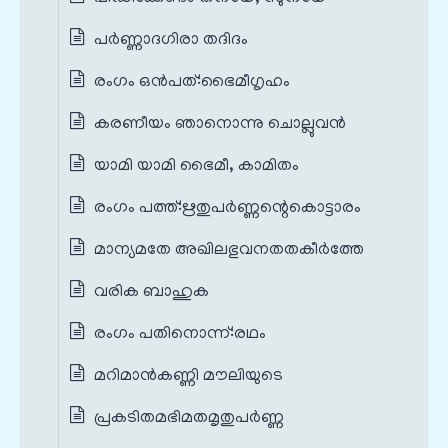
പർണ്ണാദഗിരാ തദിദം
രംഗം ഒൻപത്‌:ഭൈമീഗൃഹം
കരണീയം ഞാനൊന്നു ചൊല്ലുവൻ
യാമി യാമി ഭൈമീ, കാമിതം
രംഗം പത്ത്‌:ഋതുപർണ്ണന്റെകൊട്ടാരം
മാന്യമതേ അഖിലഭുവനതതകീർത്തേ
വരിക ബാഹുക
രംഗം പതിനൊന്ന്‌:രഥം
മറിമാൻകണ്ണി മൗലിയുടെ
പ്രകടിതമഭിമതമൃതുപർണ്ണ