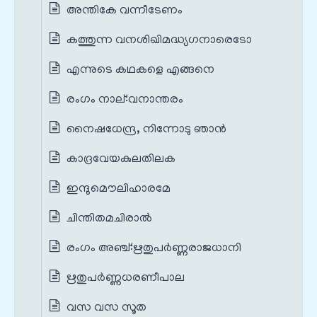
അന്തികേ വന്നീടേണം
കത്തുന്ന വനശിഖിമദ്ധ്യഗനാരെടോ
എന്നുടെ കഥകളെ എങ്ങനെ
രംഗം നാല്‌:വനാന്തരം
നൈഷധേന്ദ്ര, നിന്നോടു ഞാൻ
കാദ്രവേയകുലതിലക
ഇന്ദുമൌലിഹാരമേ
ചിന്തിതമചിരാൽ
രംഗം അഞ്ച്‌:ഋതുപർണ്ണരാജധാനി
ഋതുപർണ്ണധരണീപാല
വസ വസ സൂത