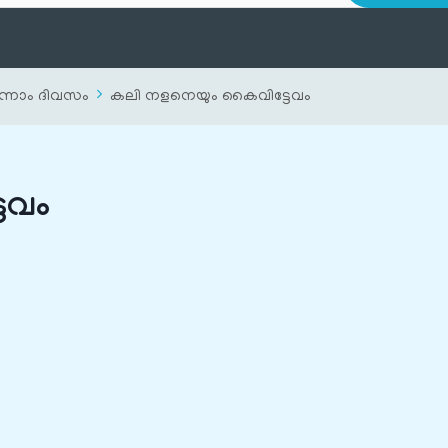
ന്നാം ദിവസം
കലി നളനെയും കൈവിട്ടേവം
േവം