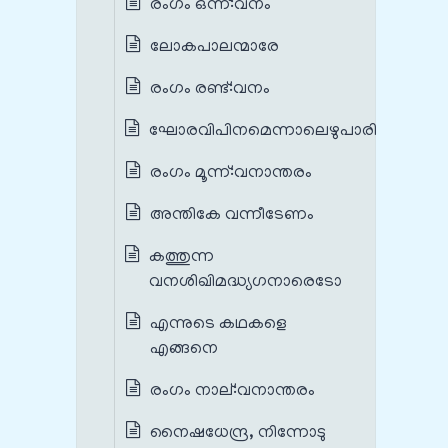
രംഗം ഒന്ന്‌:വനം
ലോകപാലന്മാരേ
രംഗം രണ്ട്‌:വനം
ഘോരവിപിനമെന്നാലെഴുപാരിതാകിൽ
രംഗം മൂന്ന്‌:വനാന്തരം
അന്തികേ വന്നീടേണം
കത്തുന്ന
വനശിഖിമദ്ധ്യഗനാരെടോ
എന്നുടെ കഥകളെ
എങ്ങനെ
രംഗം നാല്‌:വനാന്തരം
നൈഷധേന്ദ്ര, നിന്നോടു