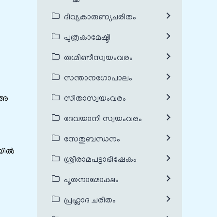
ദിവ്യകാരുണ്യചരിതം
പുത്രകാമേഷ്ടി
രുഗ്മിണീസ്വയംവരം
സന്താനഗോപാലം
 അ​
സീതാസ്വയംവരം
ദേവയാനി സ്വയംവരം
സേതുബന്ധനം
ിയിൽ
ശ്രീരാമപട്ടാഭിഷേകം
പൂതനാമോക്ഷം
പ്രഹ്ലാദ ചരിതം