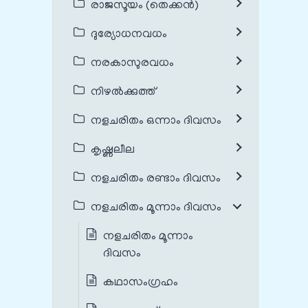
രാജസൂയം (തെക്കൻ)
ദുര്യോധനവധം
നരകാസുരവധം
നിഴൽക്കുത്ത്
നളചരിതം ഒന്നാം ദിവസം
കൃഷ്ണലീല
നളചരിതം രണ്ടാം ദിവസം
നളചരിതം മൂന്നാം ദിവസം
നളചരിതം മൂന്നാം
ദിവസം
കഥാസംഗ്രഹം