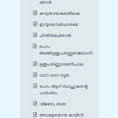
ഞാൻ
കാദ്രവേയകുലതിലക
ഇന്ദുമൌലിഹാരമേ
ചിന്തിതമചിരാൽ
രംഗം
അഞ്ച്‌:ഋതുപർണ്ണരാജധാനി
ഋതുപർണ്ണധരണീപാല
വസ വസ സൂത
രംഗം ആറ്‌: ബാഹുകന്റെ
പാർപ്പിടം
വിജനേ, ബത
അവളേതൊരു കാമിനി