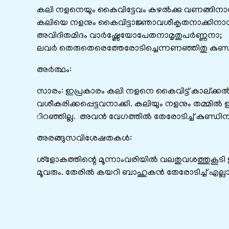
കലി നളനെയും കൈവിട്ടേവം കഴൽക്കു വണങ്ങിനാ
കലിയെ നളനും കൈവിട്ടാജ്ഞാവശീകൃതനാക്കിനാ
അവിദിതമിദം വാർഷ്ണേയോപേതനാമൃതുപർണ്ണനാ;
ലവർ തെരുതെരെത്തേരോടിച്ചെന്നണഞ്ഞിതു കുണ്
അർത്ഥം:
സാരം: ഇപ്രകാരം കലി നളനെ കൈവിട്ട്‌ കാല്ക്
വശീകരിക്കപ്പെട്ടവനാക്കി. കലിയും നളനും തമ്മിൽ
‍ിറഞ്ഞില്ല. അവൻ വേഗത്തിൽ തേരോടിച്ച്‌ കുണ്ഡിനത
അരങ്ങുസവിശേഷതകൾ:
ശ്ളോകത്തിന്റെ മൂന്നാംവരിയിൽ വലതുവശത്തുകൂടി ഋ
മൂവരും. തേരിൽ കയറി ബാഹുകൻ തേരോടിച്ച്‌ എല്ലാ