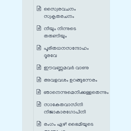
സ്വൈരവചനം
സ്വകൃതരചനം
നീയും നിന്നുടെ
തരുണിയും
പൂരിതധനസന്ദോഹം
ദൂരവേ
ഈവണ്ണമവർ വാണു
അവളവശം ഉറങ്ങുന്നേരം
ഞാനെന്നുമെനിക്കുള്ളതെന്നും
സാകേതവാസിനി
നിജാകാരഗോപിനി
രംഗം ഏഴ്‌: ഭൈമിയുടെ