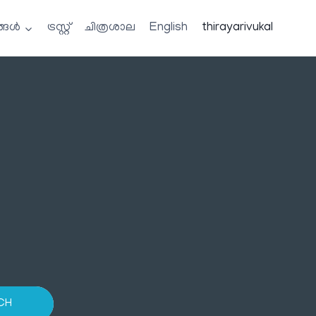
്ങൾ
ട്രസ്റ്റ്
ചിത്രശാല
English
thirayarivukal