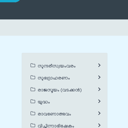
സുന്ദരീസ്വയംവരം
സുഭദ്രാഹരണം
രാജസൂയം (വടക്കൻ)
യുദ്ധം
രാവണോത്ഭവം
വിച്ഛിന്നാഭിഷേകം