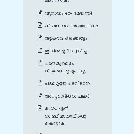
അന്തഃപുരം
വ്യസനം തേ ദമയന്തി
നീ വന്ന നേരത്തേ വന്നൂ
ആകവേ ദിക്കെങ്ങും
തുകിൽ മുറിച്ചൊളിച്ചു
ചാരുത്വമെഴും
നിയമനിഷ്ഠയും നല്ല
പടമറുത്ത പടുവിടനേ
അസ്മദാദികൾ പലർ
രംഗം എട്ട്‌:
ഭൈമീമാതാവിന്റെ
കൊട്ടാരം