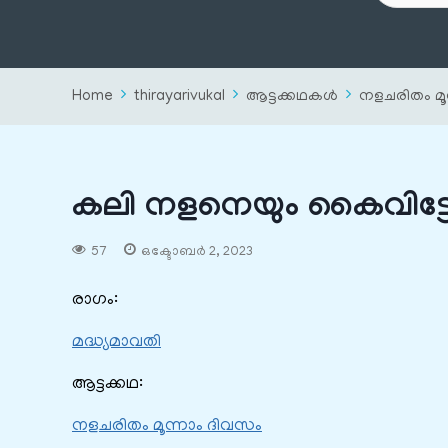
Home
thirayarivukal
ആട്ടക്കഥകൾ
നളചരിതം മൂ
കലി നളനെയും കൈവിട്ട
57
ഒക്ടോബർ 2, 2023
രാഗം:
മദ്ധ്യമാവതി
ആട്ടക്കഥ:
നളചരിതം മൂന്നാം ദിവസം