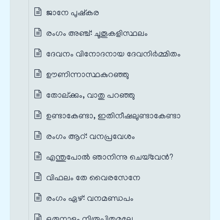
ജാനേ പുഷ്കര
രംഗം അഞ്ച്‌: ചൂതൂകളിസ്ഥലം
ദേവനം വിനോദനായ ദേവനിർമ്മിതം
ഊണിന്നാസ്ഥകുറഞ്ഞു
തോല്ക്കും, വാതു പറഞ്ഞു
ഉണ്ടാകേണ്ടാ, ഇതിനീഷലുണ്ടാകേണ്ടാ
രംഗം ആറ്‌: വനപ്രവേശം
എന്തുപോൽ ഞാനിന്നു ചെയ്‌വേൻ?
വിഫലം തേ വൈരസേനേ
രംഗം ഏഴ്‌: വനമണ്ഡപം
ഒരുനാളും നിരൂപിതമല്ലേ