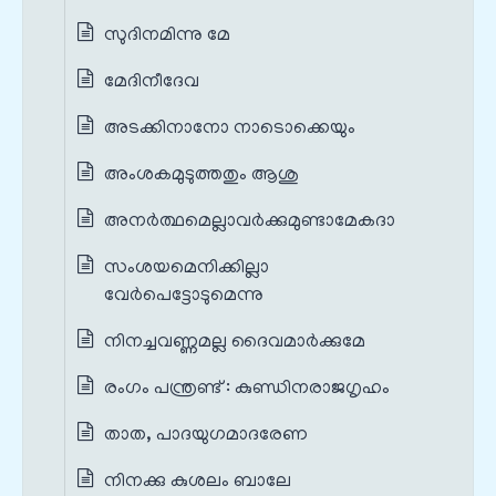
സുദിനമിന്നു മേ
മേദിനീദേവ
അടക്കിനാനോ നാടൊക്കെയും
അംശകമുടുത്തതും ആശു
അനർത്ഥമെല്ലാവർക്കുമുണ്ടാമേകദാ
സംശയമെനിക്കില്ലാ
വേർപെട്ടോടുമെന്നു
നിനച്ചവണ്ണമല്ല ദൈവമാർക്കുമേ
രംഗം പന്ത്രണ്ട്‌ : കുണ്ഡിനരാജഗൃഹം
താത, പാദയുഗമാദരേണ
നിനക്കു കുശലം ബാലേ