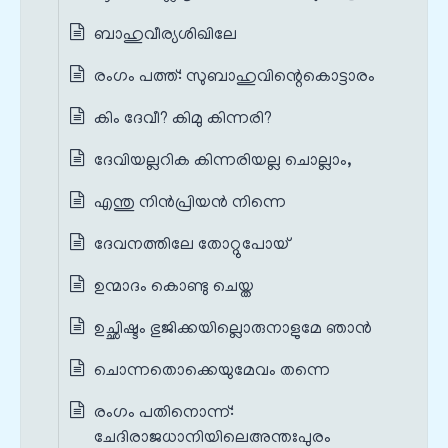
ബാഹുവീര്യശിഖിലേ
രംഗം പത്ത്‌: സുബാഹുവിന്റെകൊട്ടാരം
കിം ദേവീ? കിമു കിന്നരി?
ദേവിയല്ലറിക കിന്നരിയല്ല ചൊല്ലാം,
എന്തു നിൻപ്രിയൻ നിന്നെ
ദേവനത്തിലേ തോറ്റുപോയ്‌
ഉന്മാദം കൊണ്ടു ചെയ്ത
ഉച്ഛിഷ്ടം ഭുജിക്കയില്ലൊരുനാളുമേ ഞാൻ
ചൊന്നതൊക്കെയുമേവം തന്നെ
രംഗം പതിനൊന്ന്‌:
ചേദിരാജധാനിയിലെഅന്തഃപുരം