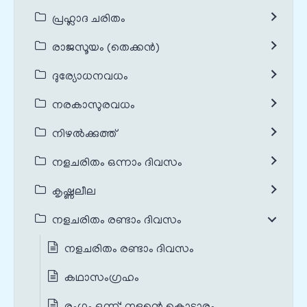
പ്രഹ്ലാദ ചരിതം
രാജസൂയം (തെക്കൻ)
ദുര്യോധനവധം
നരകാസുരവധം
നിഴൽക്കുത്ത്
നളചരിതം ഒന്നാം ദിവസം
കൃഷ്ണലീല
നളചരിതം രണ്ടാം ദിവസം
നളചരിതം രണ്ടാം ദിവസം
കഥാസംഗ്രഹം