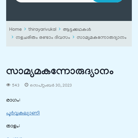
Home
thirayarivukal
ആട്ടക്കഥകൾ
നളചരിതം രണ്ടാം ദിവസം
സാമ്യമകന്നോരുദ്യാനം
സാമ്യമകന്നോരുദ്യാനം
543
സെപ്റ്റംബർ 30, 2023
രാഗം:
പൂർവ്വകല്യാണി
താളം: