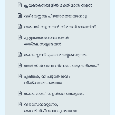
പ്രവണനെങ്ങളിൽ ഭക്തിമാൻ നളൻ
വഴിയേതുമേ പിഴയാതെയവനോടു
നരപതി നളനവൻ നിരവധി ബലനിധി
പുഷ്പകരനെന്നുണ്ടേകൻ
തത്കുലസമുദ്ഭവൻ
രംഗം മൂന്ന്‌: പുഷ്കരന്റെകൊട്ടാരം
അരികിൽ വന്നു നിന്നതാരെ,ന്തഭിമതം?
പുഷ്കര, നീ പഴുതേ ജന്മം
നിഷ്ഫലമാക്കരുതേ
രംഗം നാല്‌: നളന്‍റെ കൊട്ടാരം
വീരസേനസൂനോ,
വൈരിവിപിനദാവകൃശാനോ