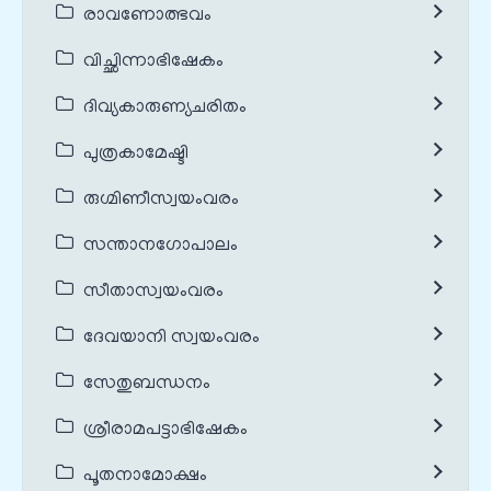
രാവണോത്ഭവം
വിച്ഛിന്നാഭിഷേകം
ദിവ്യകാരുണ്യചരിതം
പുത്രകാമേഷ്ടി
രുഗ്മിണീസ്വയംവരം
സന്താനഗോപാലം
സീതാസ്വയംവരം
ദേവയാനി സ്വയംവരം
സേതുബന്ധനം
ശ്രീരാമപട്ടാഭിഷേകം
പൂതനാമോക്ഷം