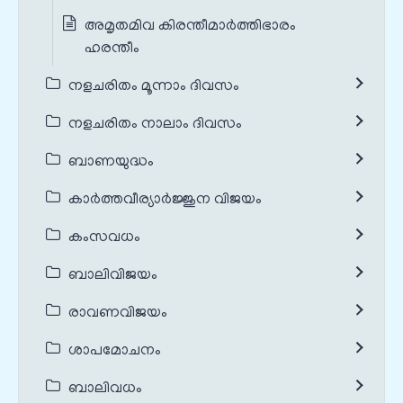
അമൃതമിവ കിരന്തീമാർത്തിഭാരം
ഹരന്തീം
നളചരിതം മൂന്നാം ദിവസം
നളചരിതം നാലാം ദിവസം
ബാണയുദ്ധം
കാർത്തവീര്യാർജ്ജുന വിജയം
കംസവധം
ബാലിവിജയം
രാവണവിജയം
ശാപമോചനം
ബാലിവധം