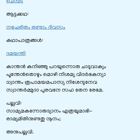
ചെമ്പട
ആട്ടക്കഥ:
നളചരിതം രണ്ടാം ദിവസം
കഥാപാത്രങ്ങൾ:
ദമയന്തി
കാന്തൻ കനിഞ്ഞു പറയുന്നൊരു ചാടുവാക്യം
പൂന്തേൻതൊഴും മൊഴി നിശമ്യ വിദർഭകന്യാ
ധ്വാന്തം ത്രപാമയമപാസ്യ നിശേന്ദുനേവ
സ്വാന്തർമ്മുദാ പുരവനേ സഹ തേന രേമേ.
പല്ലവി:
സാമ്യമകന്നോരുദ്യാനം എത്രയുമാഭി-
രാമ്യമിതിനുണ്ടതു നൂനം;
അനുപല്ലവി.