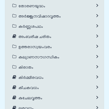
തോരണയുദ്ധം
അർജ്ജുനവിഷാദവൃത്തം
കർണ്ണശപഥം
അംബരീഷ ചരിതം
ഉത്തരാസ്വയംവരം
കല്യാണസൗഗന്ധികം
കിരാതം
കിർമ്മീരവധം
കീചകവധം
കുചേലവൃത്തം
ഖരവധം