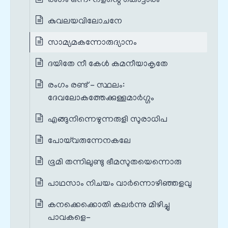
രംഗം ഒന്ന്: ‌നളന്റെ കൊട്ടാരം
കുവലയവിലോചനേ
സാമ്യമകന്നോരുദ്യാനം
ദയിതേ നീ കേൾ കമനീയാകൃതേ
രംഗം രണ്ട് - സ്ഥലം:
ദേവലോകത്തേക്കുള്ളമാർഗ്ഗം
എങ്ങുനിന്നെഴുന്നരുളി സുരാധിപ
പോയ്‌വരുന്നേനകലേ
ഭൂമി തന്നിലുണ്ടു ഭീമസുതയെന്നൊരു
പാഥസാം നിചയം വാർന്നൊഴിഞ്ഞളവു
കനക്കെക്കൊതി കലർന്നു മിഴിച്ചു
പാവകളെ-