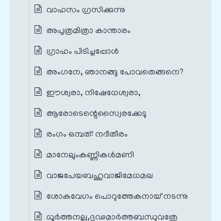
വാഹസം ഗ്രസിക്കുന്നു
അപുത്രമിത്രാ കാന്താരം
ഗ്രാഹം പിടിച്ചപ്പോൾ
അംഗനേ, ഞാനങ്ങു പോവതെങ്ങനെ?
ഈശ്വരാ, നിഷേധേശ്വരാ,
ആരോടെന്റെസ്വൈരക്കേടു
രംഗം ഒമ്പത്: നദീതീരം
മാനേലുംകണ്ണികൾമണി
വാജപേയബഹുവാജിമേധമഖ
ശോകവേഗം പൊറുത്തേകനായ്‌ നടന്നു
ധൂർത്തനല്ല,ദൃഢമാർത്തബന്ധുവത്രേ